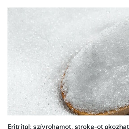
Eritritol: szívrohamot, stroke-ot okozha