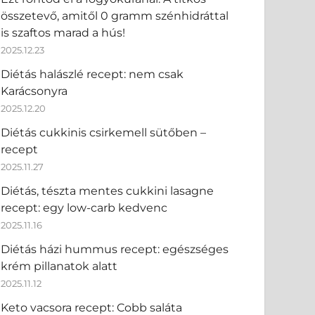
összetevő, amitől 0 gramm szénhidráttal
is szaftos marad a hús!
2025.12.23
Diétás halászlé recept: nem csak
Karácsonyra
2025.12.20
Diétás cukkinis csirkemell sütőben –
recept
2025.11.27
Diétás, tészta mentes cukkini lasagne
recept: egy low-carb kedvenc
2025.11.16
Diétás házi hummus recept: egészséges
krém pillanatok alatt
2025.11.12
Keto vacsora recept: Cobb saláta