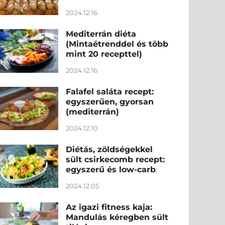
2024.12.16
Mediterrán diéta
(Mintaétrenddel és több
mint 20 recepttel)
2024.12.16
Falafel saláta recept:
egyszerűen, gyorsan
(mediterrán)
2024.12.10
Diétás, zöldségekkel
sült csirkecomb recept:
egyszerű és low-carb
2024.12.05
Az igazi fitness kaja:
Mandulás kéregben sült