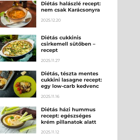
Diétás halászlé recept:
nem csak Karácsonyra
2025.12.20
Diétás cukkinis
csirkemell sütőben –
recept
2025.11.27
Diétás, tészta mentes
cukkini lasagne recept:
egy low-carb kedvenc
2025.11.16
Diétás házi hummus
recept: egészséges
krém pillanatok alatt
2025.11.12