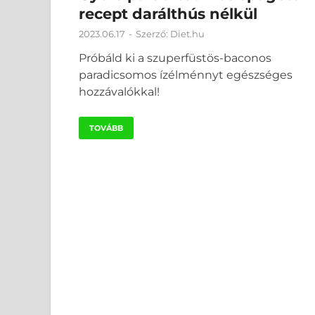
recept darálthús nélkül
2023.06.17
-
Szerző:
Diet.hu
Próbáld ki a szuperfüstös-baconos
paradicsomos ízélménnyt egészséges
hozzávalókkal!
TOVÁBB