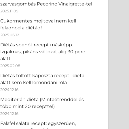
szarvasgombás Pecorino Vinaigrette-tel
2025.11.09
Cukormentes mojitoval nem kell
feladnod a diétád!
2025.06.12
Diétás spenót recept másképp:
Izgalmas, pikáns változat alig 30 perc
alatt
2025.02.08
Diétás töltött káposzta recept: diéta
alatt sem kell lemondani róla
2024.12.16
Mediterrán diéta (Mintaétrenddel és
több mint 20 recepttel)
2024.12.16
Falafel saláta recept: egyszerűen,