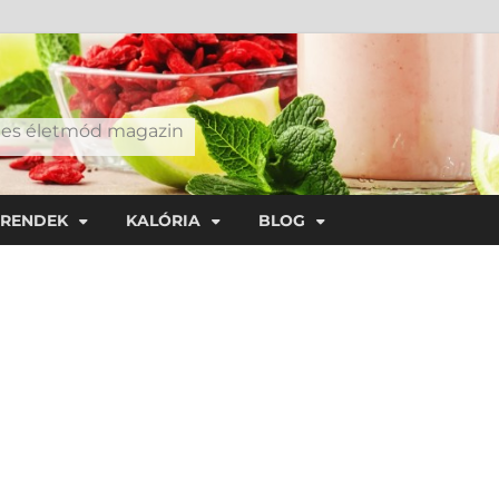
éges életmód magazin
TRENDEK
KALÓRIA
BLOG