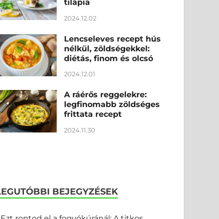
tilápia
2024.12.02
Lencseleves recept hús
nélkül, zöldségekkel:
diétás, finom és olcsó
2024.12.01
A ráérős reggelekre:
legfinomabb zöldséges
frittata recept
2024.11.30
LEGUTÓBBI BEJEGYZÉSEK
Ezt rontod el a fogyókúránál: A titkos