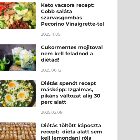
Keto vacsora recept:
Cobb saláta
szarvasgombás
Pecorino Vinaigrette-tel
2025.11.09
Cukormentes mojitoval
nem kell feladnod a
diétád!
2025.06.12
Diétás spenót recept
másképp: Izgalmas,
pikáns változat alig 30
perc alatt
2025.02.08
Diétás töltött káposzta
recept: diéta alatt sem
kell lemondani róla