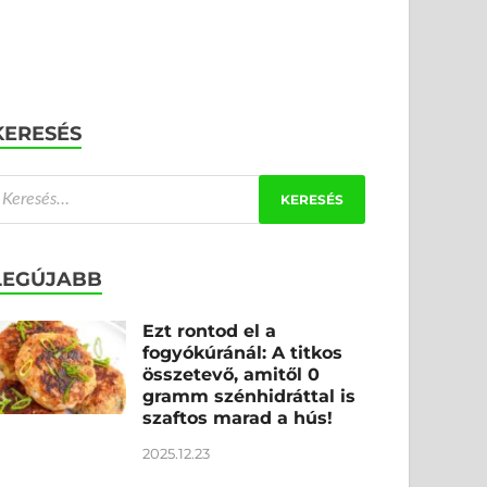
KERESÉS
LEGÚJABB
Ezt rontod el a
fogyókúránál: A titkos
összetevő, amitől 0
gramm szénhidráttal is
szaftos marad a hús!
2025.12.23