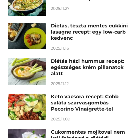
2025.11.27
Diétás, tészta mentes cukkini
lasagne recept: egy low-carb
kedvenc
2025.11.16
Diétás házi hummus recept:
egészséges krém pillanatok
alatt
2025.11.12
Keto vacsora recept: Cobb
saláta szarvasgombás
Pecorino Vinaigrette-tel
2025.11.09
Cukormentes mojitoval nem