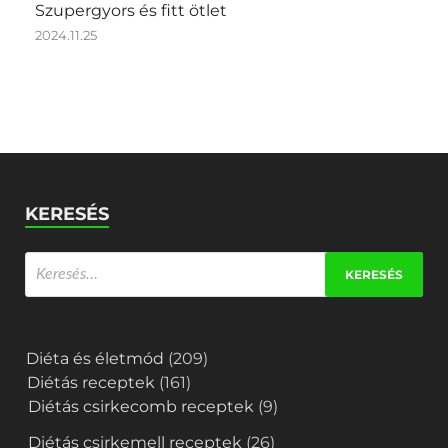
Szupergyors és fitt ötlet
2024.11.25
KERESÉS
Diéta és életmód
(209)
Diétás receptek
(161)
Diétás csirkecomb receptek
(9)
Diétás csirkemell receptek
(26)