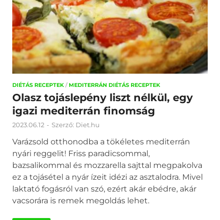
DIÉTÁS RECEPTEK
/
MEDITERRÁN DIÉTÁS RECEPTEK
Olasz tojáslepény liszt nélkül, egy
igazi mediterrán finomság
2023.06.12
-
Szerző:
Diet.hu
Varázsold otthonodba a tökéletes mediterrán
nyári reggelit! Friss paradicsommal,
bazsalikommal és mozzarella sajttal megpakolva
ez a tojásétel a nyár ízeit idézi az asztalodra. Mivel
laktató fogásról van szó, ezért akár ebédre, akár
vacsorára is remek megoldás lehet.