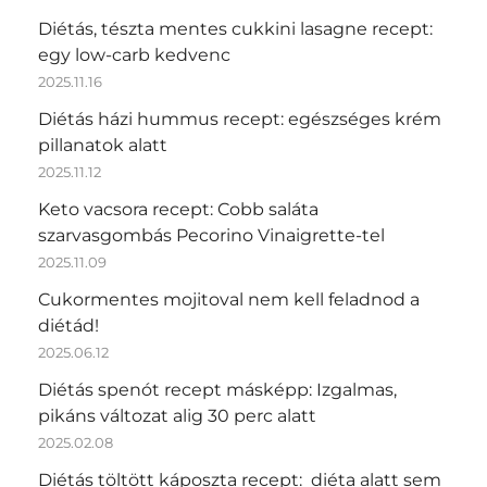
Diétás, tészta mentes cukkini lasagne recept:
egy low-carb kedvenc
2025.11.16
Diétás házi hummus recept: egészséges krém
pillanatok alatt
2025.11.12
Keto vacsora recept: Cobb saláta
szarvasgombás Pecorino Vinaigrette-tel
2025.11.09
Cukormentes mojitoval nem kell feladnod a
diétád!
2025.06.12
Diétás spenót recept másképp: Izgalmas,
pikáns változat alig 30 perc alatt
2025.02.08
Diétás töltött káposzta recept: diéta alatt sem