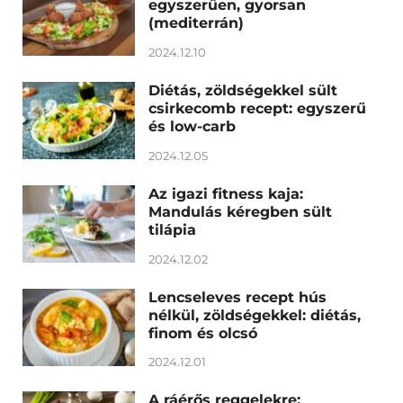
egyszerűen, gyorsan
(mediterrán)
2024.12.10
Diétás, zöldségekkel sült
csirkecomb recept: egyszerű
és low-carb
2024.12.05
Az igazi fitness kaja:
Mandulás kéregben sült
tilápia
2024.12.02
Lencseleves recept hús
nélkül, zöldségekkel: diétás,
finom és olcsó
2024.12.01
A ráérős reggelekre: