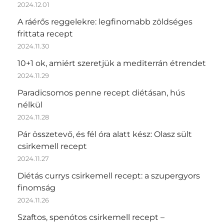
2024.12.01
A ráérős reggelekre: legfinomabb zöldséges
frittata recept
2024.11.30
10+1 ok, amiért szeretjük a mediterrán étrendet
2024.11.29
Paradicsomos penne recept diétásan, hús
nélkül
2024.11.28
Pár összetevő, és fél óra alatt kész: Olasz sült
csirkemell recept
2024.11.27
Diétás currys csirkemell recept: a szupergyors
finomság
2024.11.26
Szaftos, spenótos csirkemell recept –