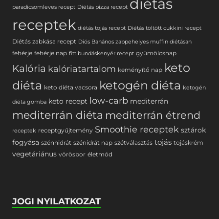
diétás
paradicsomleves recept
Diétás pizza recept
receptek
diétás tojás recept
Diétás töltött cukkini recept
Diétás zabkása recept
Diós Banános zabpehelyes muffin diétásan
fehérje
fehérje nap
gyümölcsnap
fitt bundáskenyér recept
keto
Kalória
kalóriatartalom
keményítő nap
diéta
ketogén diéta
keto diéta vacsora
ketogén
low-carb
keto recept
mediterrán
diéta gomba
mediterrán diéta
mediterrán étrend
Smoothie receptek
sztárok
receptgyűjtemény
receptek
tojás
fogyása
szénhidrát
szénidrát nap
szétválasztás
tojáskrém
vegetáriánus
vörösbor
életmód
JOGI NYILATKOZAT