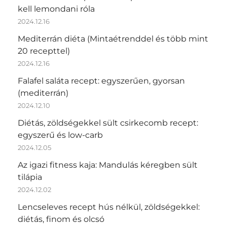
kell lemondani róla
2024.12.16
Mediterrán diéta (Mintaétrenddel és több mint
20 recepttel)
2024.12.16
Falafel saláta recept: egyszerűen, gyorsan
(mediterrán)
2024.12.10
Diétás, zöldségekkel sült csirkecomb recept:
egyszerű és low-carb
2024.12.05
Az igazi fitness kaja: Mandulás kéregben sült
tilápia
2024.12.02
Lencseleves recept hús nélkül, zöldségekkel:
diétás, finom és olcsó