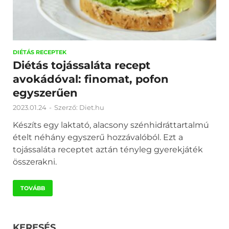
DIÉTÁS RECEPTEK
Diétás tojássaláta recept
avokádóval: finomat, pofon
egyszerűen
2023.01.24
-
Szerző:
Diet.hu
Készíts egy laktató, alacsony szénhidráttartalmú
ételt néhány egyszerű hozzávalóból. Ezt a
tojássaláta receptet aztán tényleg gyerekjáték
összerakni.
TOVÁBB
KERESÉS