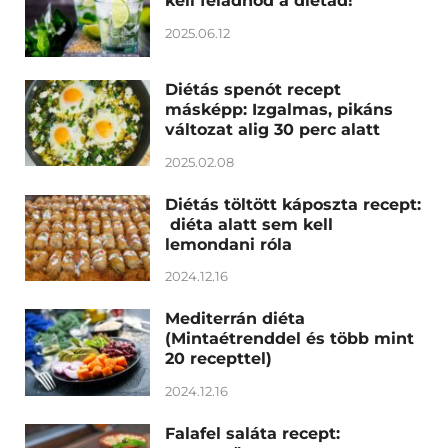
kell feladnod a diétád!
2025.06.12
Diétás spenót recept
másképp: Izgalmas, pikáns
változat alig 30 perc alatt
2025.02.08
Diétás töltött káposzta recept:
diéta alatt sem kell
lemondani róla
2024.12.16
Mediterrán diéta
(Mintaétrenddel és több mint
20 recepttel)
2024.12.16
Falafel saláta recept: