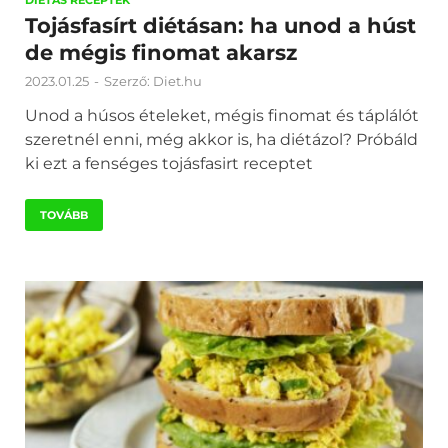
DIÉTÁS RECEPTEK
Tojásfasírt diétásan: ha unod a húst
de mégis finomat akarsz
2023.01.25
-
Szerző:
Diet.hu
Unod a húsos ételeket, mégis finomat és táplálót
szeretnél enni, még akkor is, ha diétázol? Próbáld
ki ezt a fenséges tojásfasirt receptet
TOVÁBB