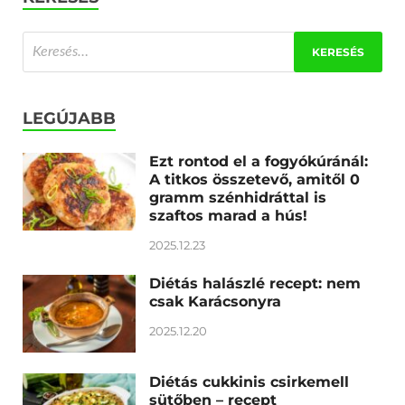
LEGÚJABB
Ezt rontod el a fogyókúránál:
A titkos összetevő, amitől 0
gramm szénhidráttal is
szaftos marad a hús!
2025.12.23
Diétás halászlé recept: nem
csak Karácsonyra
2025.12.20
Diétás cukkinis csirkemell
sütőben – recept