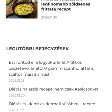
legfinomabb zöldséges
frittata recept
2024.11.30
LEGUTÓBBI BEJEGYZÉSEK
Ezt rontod el a fogyókúránál: A titkos
összetevő, amitől 0 gramm szénhidráttal is
szaftos marad a hús!
2025.12.23
Diétás halászlé recept: nem csak Karácsonyra
2025.12.20
Diétás cukkinis csirkemell sütőben – recept
2025.11.27