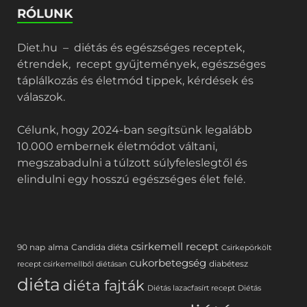
RÓLUNK
Diet.hu – diétás és egészséges receptek,
étrendek, recept gyűjtemények, egészséges
táplálkozás és életmód tippek, kérdések és
válaszok.
Célunk, hogy 2024-ban segítsünk legalább
10.000 embernek életmódot váltani,
megszabadulni a túlzott súlyfeleslegtől és
elindulni egy hosszú egészséges élet felé.
csirkemell recept
90 nap
alma
Candida diéta
Csirkepörkölt
cukorbetegség
diabétesz
recept csirkemellből diétásan
diéta
diéta fajták
Diétás lazacfasírt recept
Diétás