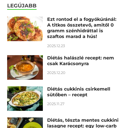
LEGÚJABB
Ezt rontod el a fogyókúránál:
A titkos összetevő, amitől 0
gramm szénhidráttal is
szaftos marad a hús!
2025.12.23
Diétás halászlé recept: nem
csak Karácsonyra
2025.12.20
Diétás cukkinis csirkemell
sütőben – recept
2025.11.27
Diétás, tészta mentes cukkini
lasagne recept: egy low-carb