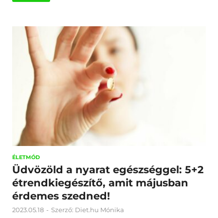
ÉLETMÓD
Üdvözöld a nyarat egészséggel: 5+2
étrendkiegészítő, amit májusban
érdemes szedned!
2023.05.18
-
Szerző:
Diet.hu Mónika