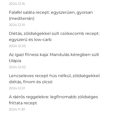
2024.12.16
Falafel saláta recept: egyszerűen, gyorsan
(mediterrán)
2024.12.10
Diétás, zöldségekkel sült csirkecomb recept:
egyszerű és low-carb
2024.12.05
Az igazi fitness kaja: Mandulás kéregben sült
tilápia
2024.12.02
Lencseleves recept hús nélkül, zöldségekkel:
diétás, finom és olcsó
2024.12.01
A ráérős reggelekre: legfinomabb zöldséges
frittata recept
2024.11.30