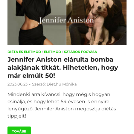
DIÉTA ÉS ÉLETMÓD
/
ÉLETMÓD
/
SZTÁROK FOGYÁSA
Jennifer Aniston elárulta bomba
alakjának titkát. Hihetetlen, hogy
már elmúlt 50!
2023.06.23
-
Szerző:
Diet.hu Mónika
Mindenki arra kíváncsi, hogy mégis hogyan
csinálja, és hogy lehet 54 évesen is ennyire
lenyűgöző. Jennifer Aniston megosztja diétás
tippjeit!
TOVÁBB