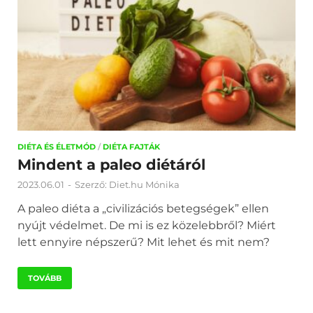
DIÉTA ÉS ÉLETMÓD
/
DIÉTA FAJTÁK
Mindent a paleo diétáról
2023.06.01
-
Szerző:
Diet.hu Mónika
A paleo diéta a „civilizációs betegségek” ellen
nyújt védelmet. De mi is ez közelebbről? Miért
lett ennyire népszerű? Mit lehet és mit nem?
TOVÁBB