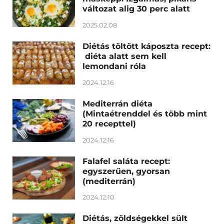
változat alig 30 perc alatt
2025.02.08
Diétás töltött káposzta recept:
diéta alatt sem kell
lemondani róla
2024.12.16
Mediterrán diéta
(Mintaétrenddel és több mint
20 recepttel)
2024.12.16
Falafel saláta recept:
egyszerűen, gyorsan
(mediterrán)
2024.12.10
Diétás, zöldségekkel sült