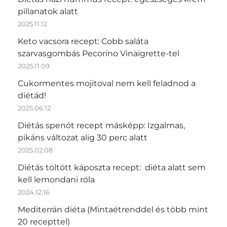
pillanatok alatt
2025.11.12
Keto vacsora recept: Cobb saláta
szarvasgombás Pecorino Vinaigrette-tel
2025.11.09
Cukormentes mojitoval nem kell feladnod a
diétád!
2025.06.12
Diétás spenót recept másképp: Izgalmas,
pikáns változat alig 30 perc alatt
2025.02.08
Diétás töltött káposzta recept: diéta alatt sem
kell lemondani róla
2024.12.16
Mediterrán diéta (Mintaétrenddel és több mint
20 recepttel)