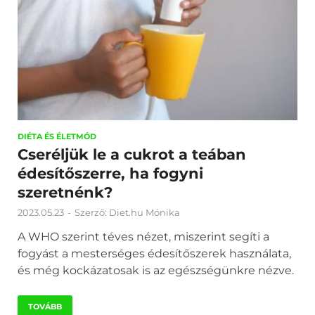
DIÉTA ÉS ÉLETMÓD
Cseréljük le a cukrot a teában
édesítőszerre, ha fogyni
szeretnénk?
2023.05.23
-
Szerző:
Diet.hu Mónika
A WHO szerint téves nézet, miszerint segíti a
fogyást a mesterséges édesítőszerek használata,
és még kockázatosak is az egészségünkre nézve.
TOVÁBB