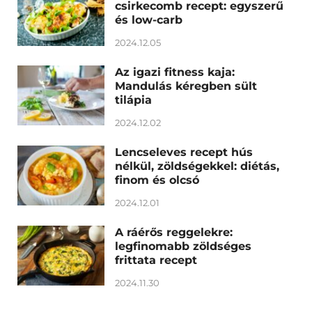
csirkecomb recept: egyszerű
és low-carb
2024.12.05
Az igazi fitness kaja:
Mandulás kéregben sült
tilápia
2024.12.02
Lencseleves recept hús
nélkül, zöldségekkel: diétás,
finom és olcsó
2024.12.01
A ráérős reggelekre:
legfinomabb zöldséges
frittata recept
2024.11.30