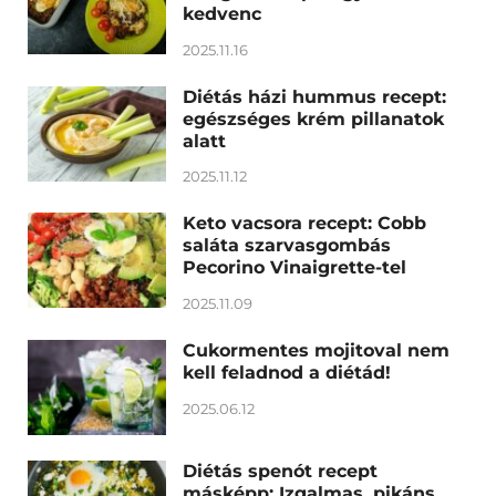
kedvenc
2025.11.16
Diétás házi hummus recept:
egészséges krém pillanatok
alatt
2025.11.12
Keto vacsora recept: Cobb
saláta szarvasgombás
Pecorino Vinaigrette-tel
2025.11.09
Cukormentes mojitoval nem
kell feladnod a diétád!
2025.06.12
Diétás spenót recept
másképp: Izgalmas, pikáns