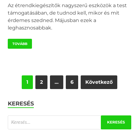
Az étrendkiegészítők nagyszerű eszközök a test
támogatásában, de tudnod kell, mikor és mit
érdemes szedned. Májusban ezek a
leghasznosabbak.
TOVÁBB
1
2
…
6
Következő
KERESÉS