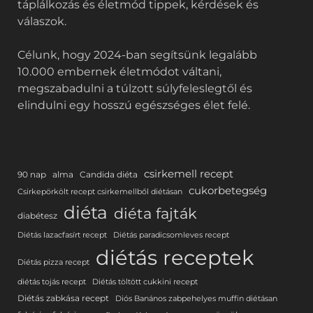
táplálkozás és életmód tippek, kérdések és
válaszok.
Célunk, hogy 2024-ban segítsünk legalább
10.000 embernek életmódot váltani,
megszabadulni a túlzott súlyfeleslegtől és
elindulni egy hosszú egészséges élet felé.
csirkemell recept
90 nap
alma
Candida diéta
cukorbetegség
Csirkepörkölt recept csirkemellből diétásan
diéta
diéta fajták
diabétesz
Diétás lazacfasírt recept
Diétás paradicsomleves recept
diétás receptek
Diétás pizza recept
diétás tojás recept
Diétás töltött cukkini recept
Diétás zabkása recept
Diós Banános zabpehelyes muffin diétásan