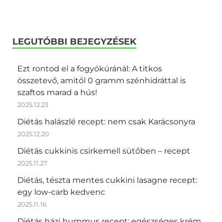
LEGUTÓBBI BEJEGYZÉSEK
Ezt rontod el a fogyókúránál: A titkos
összetevő, amitől 0 gramm szénhidráttal is
szaftos marad a hús!
2025.12.23
Diétás halászlé recept: nem csak Karácsonyra
2025.12.20
Diétás cukkinis csirkemell sütőben – recept
2025.11.27
Diétás, tészta mentes cukkini lasagne recept:
egy low-carb kedvenc
2025.11.16
Diétás házi hummus recept: egészséges krém