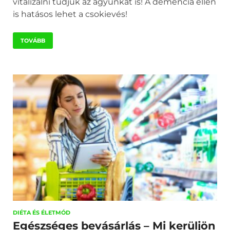
vitalizálni tudjuk az agyunkat is! A demencia ellen
is hatásos lehet a csokievés!
TOVÁBB
DIÉTA ÉS ÉLETMÓD
Egészséges bevásárlás – Mi kerüljön