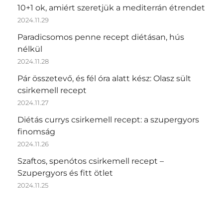
10+1 ok, amiért szeretjük a mediterrán étrendet
2024.11.29
Paradicsomos penne recept diétásan, hús
nélkül
2024.11.28
Pár összetevő, és fél óra alatt kész: Olasz sült
csirkemell recept
2024.11.27
Diétás currys csirkemell recept: a szupergyors
finomság
2024.11.26
Szaftos, spenótos csirkemell recept –
Szupergyors és fitt ötlet
2024.11.25