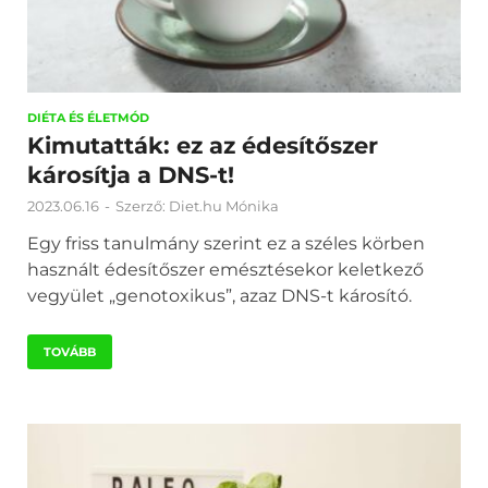
DIÉTA ÉS ÉLETMÓD
Kimutatták: ez az édesítőszer
károsítja a DNS-t!
2023.06.16
-
Szerző:
Diet.hu Mónika
Egy friss tanulmány szerint ez a széles körben
használt édesítőszer emésztésekor keletkező
vegyület „genotoxikus”, azaz DNS-t károsító.
TOVÁBB