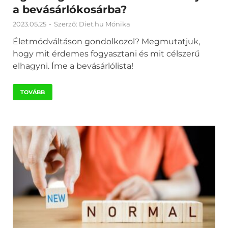
a bevásárlókosárba?
2023.05.25
-
Szerző:
Diet.hu Mónika
Életmódváltáson gondolkozol? Megmutatjuk,
hogy mit érdemes fogyasztani és mit célszerű
elhagyni. Íme a bevásárlólista!
TOVÁBB