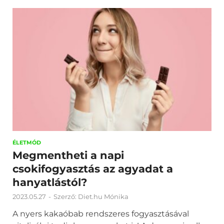
ÉLETMÓD
Megmentheti a napi
csokifogyasztás az agyadat a
hanyatlástól?
2023.05.27
-
Szerző:
Diet.hu Mónika
A nyers kakaóbab rendszeres fogyasztásával