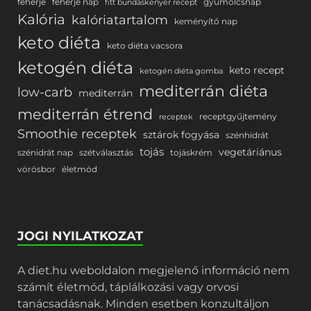
fehérje
fehérje nap
gyümölcsnap
fitt bundáskenyér recept
Kalória
kalóriatartalom
keményítő nap
keto diéta
keto diéta vacsora
ketogén diéta
keto recept
ketogén diéta gomba
mediterrán diéta
low-carb
mediterrán
mediterrán étrend
receptgyűjtemény
receptek
Smoothie receptek
sztárok fogyása
szénhidrát
tojás
vegetáriánus
szénidrát nap
szétválasztás
tojáskrém
vörösbor
életmód
JOGI NYILATKOZAT
A diet.hu weboldalon megjelenő információ nem
számít életmód, táplálkozási vagy orvosi
tanácsadásnak. Minden esetben konzultáljon