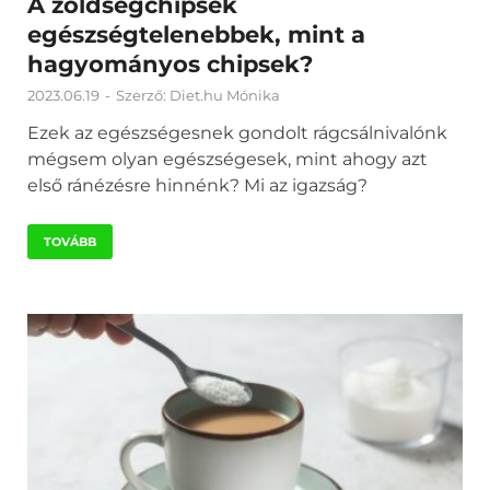
A zöldségchipsek
egészségtelenebbek, mint a
hagyományos chipsek?
2023.06.19
-
Szerző:
Diet.hu Mónika
Ezek az egészségesnek gondolt rágcsálnivalónk
mégsem olyan egészségesek, mint ahogy azt
első ránézésre hinnénk? Mi az igazság?
TOVÁBB