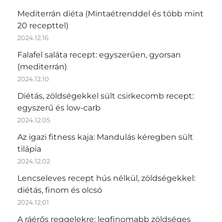
Mediterrán diéta (Mintaétrenddel és több mint
20 recepttel)
2024.12.16
Falafel saláta recept: egyszerűen, gyorsan
(mediterrán)
2024.12.10
Diétás, zöldségekkel sült csirkecomb recept:
egyszerű és low-carb
2024.12.05
Az igazi fitness kaja: Mandulás kéregben sült
tilápia
2024.12.02
Lencseleves recept hús nélkül, zöldségekkel:
diétás, finom és olcsó
2024.12.01
A ráérős reggelekre: legfinomabb zöldséges