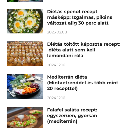
Diétás spenót recept
másképp: Izgalmas, pikáns
változat alig 30 perc alatt
2025.02.08
Diétás töltött káposzta recept:
diéta alatt sem kell
lemondani róla
2024.12.16
Mediterrán diéta
(Mintaétrenddel és több mint
20 recepttel)
2024.12.16
Falafel saláta recept:
egyszerűen, gyorsan
(mediterrán)