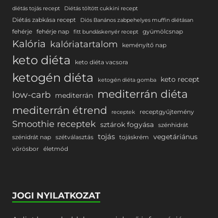
diétás tojás recept
Diétás töltött cukkini recept
Diétás zabkása recept
Diós Banános zabpehelyes muffin diétásan
fehérje
fehérje nap
gyümölcsnap
fitt bundáskenyér recept
Kalória
kalóriatartalom
keményítő nap
keto diéta
keto diéta vacsora
ketogén diéta
keto recept
ketogén diéta gomba
mediterrán diéta
low-carb
mediterrán
mediterrán étrend
receptgyűjtemény
receptek
Smoothie receptek
sztárok fogyása
szénhidrát
tojás
vegetáriánus
szénidrát nap
szétválasztás
tojáskrém
vörösbor
életmód
JOGI NYILATKOZAT