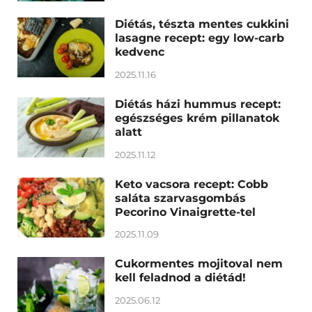
Diétás, tészta mentes cukkini
lasagne recept: egy low-carb
kedvenc
2025.11.16
Diétás házi hummus recept:
egészséges krém pillanatok
alatt
2025.11.12
Keto vacsora recept: Cobb
saláta szarvasgombás
Pecorino Vinaigrette-tel
2025.11.09
Cukormentes mojitoval nem
kell feladnod a diétád!
2025.06.12