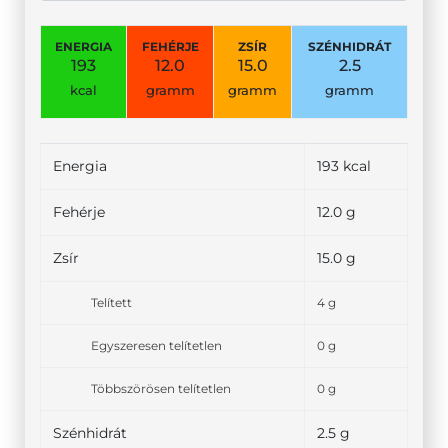
ENERGIA
FEHÉRJE
ZSÍR
SZÉNHIDRÁT
193
12.0
15.0
2.5
kcal
gramm
gramm
gramm
Energia
193 kcal
Fehérje
12.0 g
Zsír
15.0 g
Telített
4 g
Egyszeresen telítetlen
0 g
Többszörösen telítetlen
0 g
Szénhidrát
2.5 g