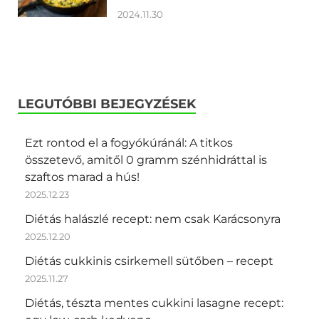
2024.11.30
LEGUTÓBBI BEJEGYZÉSEK
Ezt rontod el a fogyókúránál: A titkos
összetevő, amitől 0 gramm szénhidráttal is
szaftos marad a hús!
2025.12.23
Diétás halászlé recept: nem csak Karácsonyra
2025.12.20
Diétás cukkinis csirkemell sütőben – recept
2025.11.27
Diétás, tészta mentes cukkini lasagne recept: