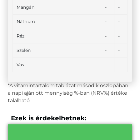
Mangán
-
-
Nátrium
-
-
Réz
-
-
Szelén
-
-
Vas
-
-
*A vitamintartalom táblázat második oszlopában
a napi ajánlott mennyiség %-ban (NRV%) értéke
található
Ezek is érdekelhetnek: