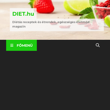
DIET.hu
Diétás receptek és étrendek, egészséges életmód
magazin
FŐMENÜ