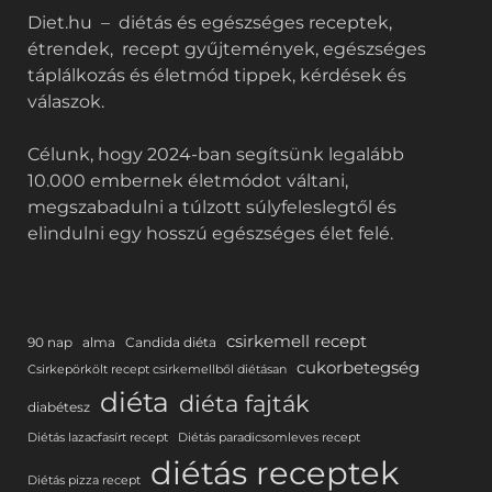
Diet.hu – diétás és egészséges receptek,
étrendek, recept gyűjtemények, egészséges
táplálkozás és életmód tippek, kérdések és
válaszok.
Célunk, hogy 2024-ban segítsünk legalább
10.000 embernek életmódot váltani,
megszabadulni a túlzott súlyfeleslegtől és
elindulni egy hosszú egészséges élet felé.
csirkemell recept
90 nap
alma
Candida diéta
cukorbetegség
Csirkepörkölt recept csirkemellből diétásan
diéta
diéta fajták
diabétesz
Diétás lazacfasírt recept
Diétás paradicsomleves recept
diétás receptek
Diétás pizza recept