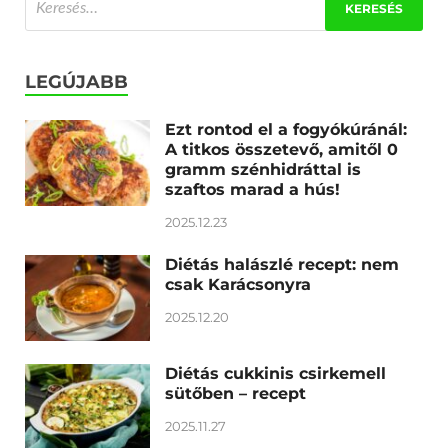
LEGÚJABB
Ezt rontod el a fogyókúránál:
A titkos összetevő, amitől 0
gramm szénhidráttal is
szaftos marad a hús!
2025.12.23
Diétás halászlé recept: nem
csak Karácsonyra
2025.12.20
Diétás cukkinis csirkemell
sütőben – recept
2025.11.27