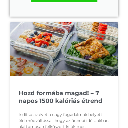
Hozd formába magad! – 7
napos 1500 kalóriás étrend
Indítsd az évet a nagy fogadalmak helyett
életmódváltással, hogy az ünnepi időszakban
alattomosan felkúszott kilók most