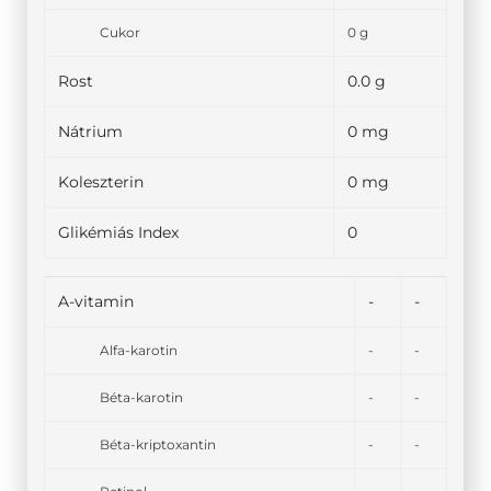
Cukor
0 g
Rost
0.0 g
Nátrium
0 mg
Koleszterin
0 mg
Glikémiás Index
0
A-vitamin
-
-
Alfa-karotin
-
-
Béta-karotin
-
-
Béta-kriptoxantin
-
-