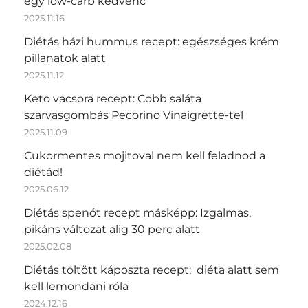
egy low-carb kedvenc
2025.11.16
Diétás házi hummus recept: egészséges krém
pillanatok alatt
2025.11.12
Keto vacsora recept: Cobb saláta
szarvasgombás Pecorino Vinaigrette-tel
2025.11.09
Cukormentes mojitoval nem kell feladnod a
diétád!
2025.06.12
Diétás spenót recept másképp: Izgalmas,
pikáns változat alig 30 perc alatt
2025.02.08
Diétás töltött káposzta recept: diéta alatt sem
kell lemondani róla
2024.12.16