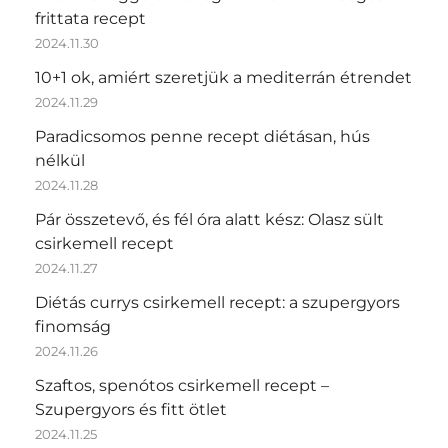
frittata recept
2024.11.30
10+1 ok, amiért szeretjük a mediterrán étrendet
2024.11.29
Paradicsomos penne recept diétásan, hús
nélkül
2024.11.28
Pár összetevő, és fél óra alatt kész: Olasz sült
csirkemell recept
2024.11.27
Diétás currys csirkemell recept: a szupergyors
finomság
2024.11.26
Szaftos, spenótos csirkemell recept –
Szupergyors és fitt ötlet
2024.11.25