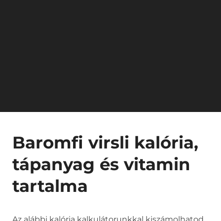
Baromfi virsli kalória,
tápanyag és vitamin
tartalma
Az alábbi kalória kalkulátorunkkal kiszámolhatod