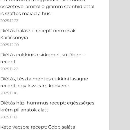
összetevő, amitől 0 gramm szénhidráttal
is szaftos marad a hús!
2025.12.23
Diétás halászlé recept: nem csak
Karácsonyra
2025.12.20
Diétás cukkinis csirkemell sütőben –
recept
2025.11.27
Diétás, tészta mentes cukkini lasagne
recept: egy low-carb kedvenc
2025.11.16
Diétás házi hummus recept: egészséges
krém pillanatok alatt
2025.11.12
Keto vacsora recept: Cobb saláta