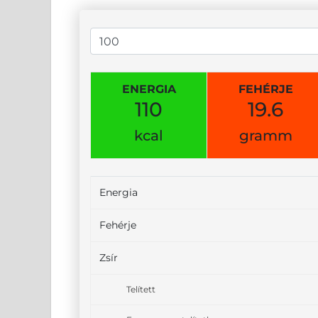
ENERGIA
FEHÉRJE
110
19.6
kcal
gramm
Energia
Fehérje
Zsír
Telített