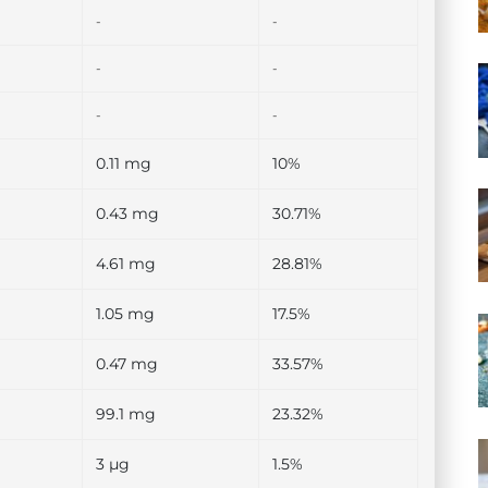
-
-
-
-
-
-
0.11 mg
10%
0.43 mg
30.71%
4.61 mg
28.81%
1.05 mg
17.5%
0.47 mg
33.57%
99.1 mg
23.32%
3 µg
1.5%