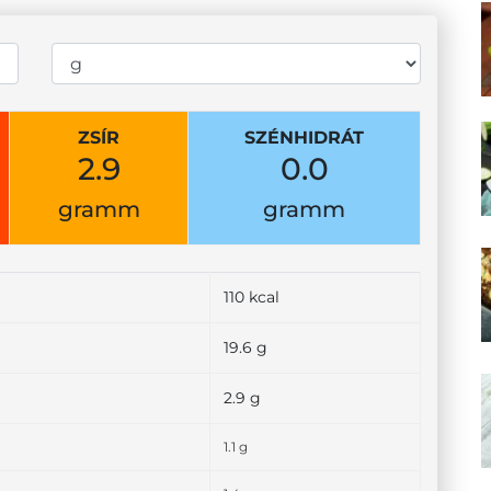
ZSÍR
SZÉNHIDRÁT
2.9
0.0
gramm
gramm
110 kcal
19.6 g
2.9 g
1.1 g