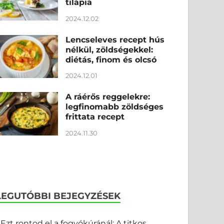
tilápia
2024.12.02
Lencseleves recept hús
nélkül, zöldségekkel:
diétás, finom és olcsó
2024.12.01
A ráérős reggelekre:
legfinomabb zöldséges
frittata recept
2024.11.30
LEGUTÓBBI BEJEGYZÉSEK
Ezt rontod el a fogyókúránál: A titkos