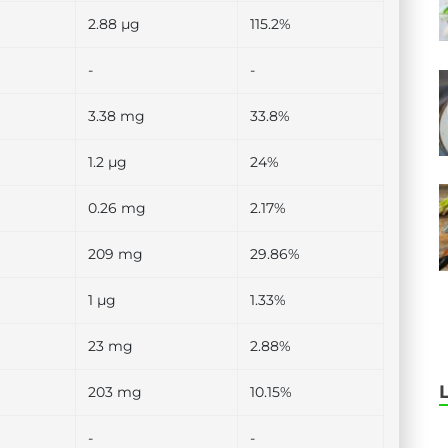
2.88 µg
115.2%
-
-
3.38 mg
33.8%
1.2 µg
24%
0.26 mg
2.17%
209 mg
29.86%
1 µg
1.33%
23 mg
2.88%
203 mg
10.15%
-
-