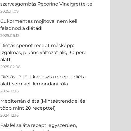
szarvasgombás Pecorino Vinaigrette-tel
2025.11.09
Cukormentes mojitoval nem kell
feladnod a diétád!
2025.06.12
Diétás spenót recept másképp:
Izgalmas, pikáns változat alig 30 perc
alatt
2025.02.08
Diétás töltött káposzta recept: diéta
alatt sem kell lemondani róla
2024.12.16
Mediterrán diéta (Mintaétrenddel és
több mint 20 recepttel)
2024.12.16
Falafel saláta recept: egyszerűen,