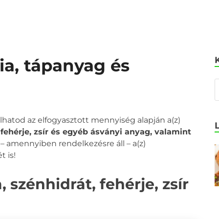
ia, tápanyag és
olhatod az elfogyasztott mennyiség alapján a(z)
 fehérje, zsír és egyéb ásványi anyag, valamint
a – amennyiben rendelkezésre áll – a(z)
t is!
 szénhidrát, fehérje, zsír