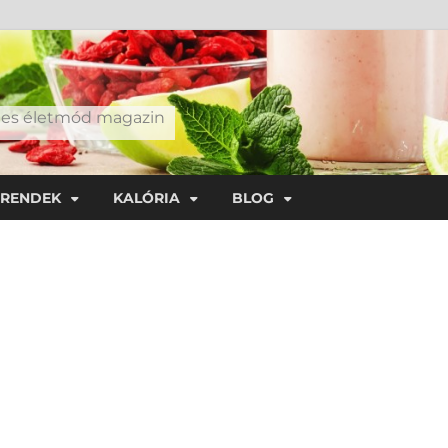
éges életmód magazin
TRENDEK
KALÓRIA
BLOG