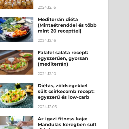
2024.12.16
Mediterrán diéta
(Mintaétrenddel és több
mint 20 recepttel)
2024.12.16
Falafel saláta recept:
egyszerűen, gyorsan
(mediterrán)
2024.12.10
Diétás, zöldségekkel
sült csirkecomb recept:
egyszerű és low-carb
2024.12.05
Az igazi fitness kaja:
Mandulás kéregben sült