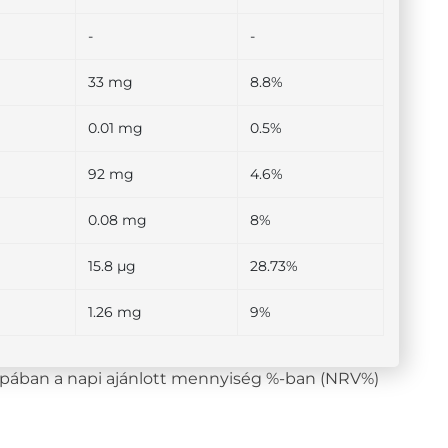
-
-
33 mg
8.8%
0.01 mg
0.5%
92 mg
4.6%
0.08 mg
8%
15.8 µg
28.73%
1.26 mg
9%
lopában a napi ajánlott mennyiség %-ban (NRV%)