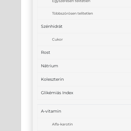
Egyszeresen telítetlen
Többszörösen telítetlen
Szénhidrát
Cukor
Rost
Nátrium
Koleszterin
Glikémiás Index
A-vitamin
Alfa-karotin