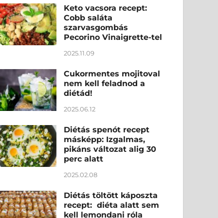
Keto vacsora recept:
Cobb saláta
szarvasgombás
Pecorino Vinaigrette-tel
2025.11.09
Cukormentes mojitoval
nem kell feladnod a
diétád!
2025.06.12
Diétás spenót recept
másképp: Izgalmas,
pikáns változat alig 30
perc alatt
2025.02.08
Diétás töltött káposzta
recept: diéta alatt sem
kell lemondani róla