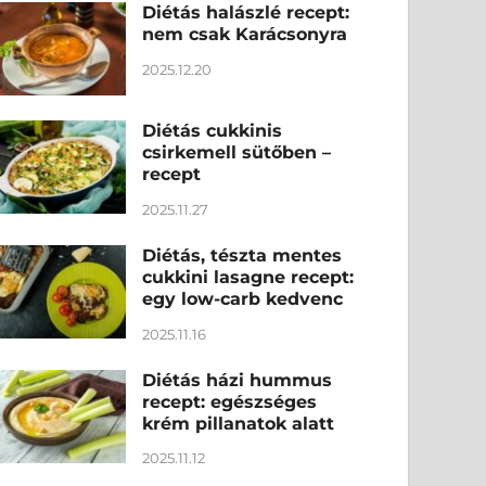
Diétás halászlé recept:
nem csak Karácsonyra
2025.12.20
Diétás cukkinis
csirkemell sütőben –
recept
2025.11.27
Diétás, tészta mentes
cukkini lasagne recept:
egy low-carb kedvenc
2025.11.16
Diétás házi hummus
recept: egészséges
krém pillanatok alatt
2025.11.12