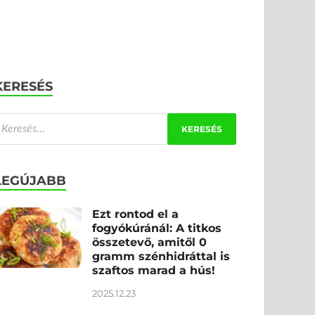
KERESÉS
LEGÚJABB
Ezt rontod el a
fogyókúránál: A titkos
összetevő, amitől 0
gramm szénhidráttal is
szaftos marad a hús!
2025.12.23