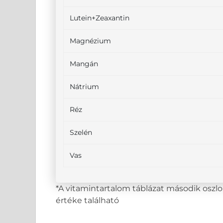
Lutein+Zeaxantin
Magnézium
Mangán
Nátrium
Réz
Szelén
Vas
*A vitamintartalom táblázat második osz
értéke található