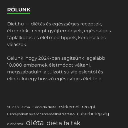
RÓLUNK
Diet.hu – diétás és egészséges receptek,
étrendek, recept gyűjtemények, egészséges
táplálkozás és életmód tippek, kérdések és
válaszok.
Célunk, hogy 2024-ban segítsünk legalább
10.000 embernek életmódot váltani,
megszabadulni a túlzott súlyfeleslegtől és
elindulni egy hosszú egészséges élet felé.
csirkemell recept
90 nap
alma
Candida diéta
cukorbetegség
Csirkepörkölt recept csirkemellből diétásan
diéta
diéta fajták
diabétesz