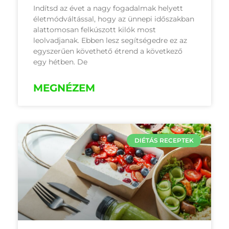
Indítsd az évet a nagy fogadalmak helyett
életmódváltással, hogy az ünnepi időszakban
alattomosan felkúszott kilók most
leolvadjanak. Ebben lesz segítségedre ez az
egyszerűen követhető étrend a következő
egy hétben. De
MEGNÉZEM
DIÉTÁS RECEPTEK