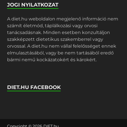
JOGI NYILATKOZAT
A diet.hu weboldalon megjelenő információ nem
számít életmód, táplálkozási vagy orvosi
tanácsadásnak. Minden esetben konzultáljon
szakképzett dietetikus szakemberrel vagy
orvossal. A diet.hu nem vállal felelősséget ennek
elmulasztásából, vagy be nem tartásából eredő
bármi nemű kockázatokért és károkért.
DIET.HU FACEBOOK
Copyright © 2026
DIET.hu
.