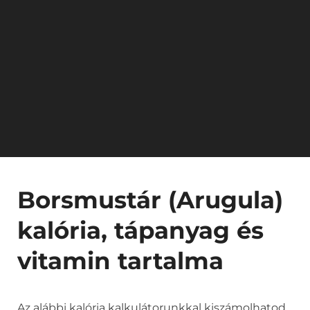
Borsmustár (Arugula)
kalória, tápanyag és
vitamin tartalma
Az alábbi kalória kalkulátorunkkal kiszámolhatod