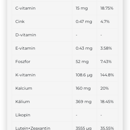
C-vitamin
15 mg
18.75%
Cink
0.47 mg
4.7%
D-vitamin
-
-
E-vitamin
0.43 mg
3.58%
Foszfor
52 mg
7.43%
K-vitamin
108.6 µg
144.8%
Kalcium
160 mg
20%
Kálium
369 mg
18.45%
Likopin
-
-
Lutein+Zeaxantin
3555 µg
35.55%