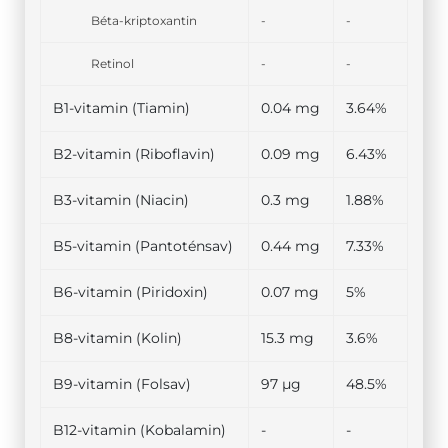
Béta-kriptoxantin
-
-
Retinol
-
-
B1-vitamin (Tiamin)
0.04 mg
3.64%
B2-vitamin (Riboflavin)
0.09 mg
6.43%
B3-vitamin (Niacin)
0.3 mg
1.88%
B5-vitamin (Pantoténsav)
0.44 mg
7.33%
B6-vitamin (Piridoxin)
0.07 mg
5%
B8-vitamin (Kolin)
15.3 mg
3.6%
B9-vitamin (Folsav)
97 µg
48.5%
B12-vitamin (Kobalamin)
-
-