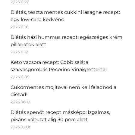
2025.11.27
Diétás, tészta mentes cukkini lasagne recept:
egy low-carb kedvenc
2025.11.16
Diétás házi hummus recept: egészséges krém
pillanatok alatt
2025.11.12
Keto vacsora recept: Cobb saláta
szarvasgombás Pecorino Vinaigrette-tel
2025.11.09
Cukormentes mojitoval nem kell feladnod a
diétád!
2025.06.12
Diétás spenót recept másképp: Izgalmas,
pikáns változat alig 30 perc alatt
2025.02.08