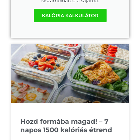
kiszámolhatod a sajátod.
KALÓRIA KALKULÁTOR
Hozd formába magad! – 7
napos 1500 kalóriás étrend