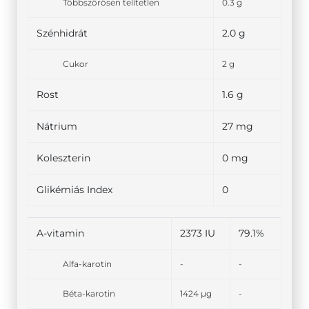
Többszörösen telítetlen
0.3 g
Szénhidrát
2.0 g
Cukor
2 g
Rost
1.6 g
Nátrium
27 mg
Koleszterin
0 mg
Glikémiás Index
0
A-vitamin
2373 IU
79.1%
Alfa-karotin
-
-
Béta-karotin
1424 µg
-