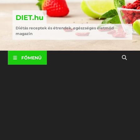
DIET.hu
Diétás receptek és étrendek, egészséges életmód
magazin
FŐMENÜ