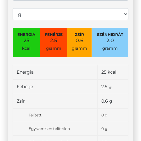
ENERGIA
FEHÉRJE
ZSÍR
SZÉNHIDRÁT
25
2.5
0.6
2.0
kcal
gramm
gramm
gramm
Energia
25 kcal
Fehérje
2.5 g
Zsír
0.6 g
Telített
0 g
Egyszeresen telítetlen
0 g