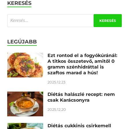
KERESÉS
LEGÚJABB
Ezt rontod el a fogyókúránál:
A titkos összetevő, amitől 0
gramm szénhidráttal is
szaftos marad a hús!
2025.12.23
Diétás halászlé recept: nem
csak Karácsonyra
2025.12.20
Diétás cukkinis csirkemell