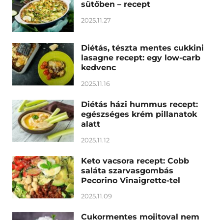
sütőben – recept
2025.11.27
Diétás, tészta mentes cukkini
lasagne recept: egy low-carb
kedvenc
2025.11.16
Diétás házi hummus recept:
egészséges krém pillanatok
alatt
2025.11.12
Keto vacsora recept: Cobb
saláta szarvasgombás
Pecorino Vinaigrette-tel
2025.11.09
Cukormentes mojitoval nem