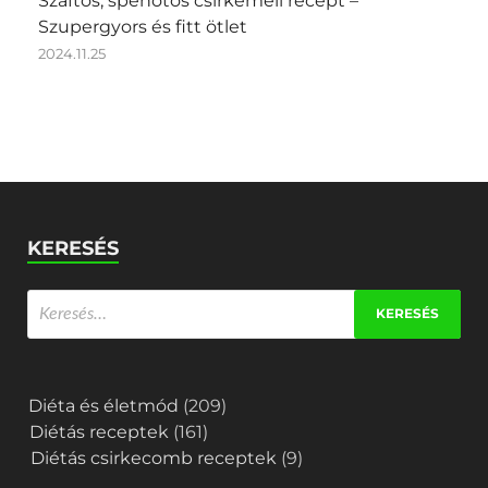
Szaftos, spenótos csirkemell recept –
Szupergyors és fitt ötlet
2024.11.25
KERESÉS
Diéta és életmód
(209)
Diétás receptek
(161)
Diétás csirkecomb receptek
(9)