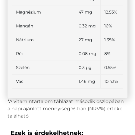
Magnézium
47 mg
12.53%
Mangán
0.32 mg
16%
Nátrium
27 mg
1.35%
Réz
0.08 mg
8%
Szelén
0.3 µg
0.55%
Vas
1.46 mg
10.43%
*A vitamintartalom táblázat második oszlopában
a napi ajánlott mennyiség %-ban (NRV%) értéke
található
Ezek is érdekelhetnek: