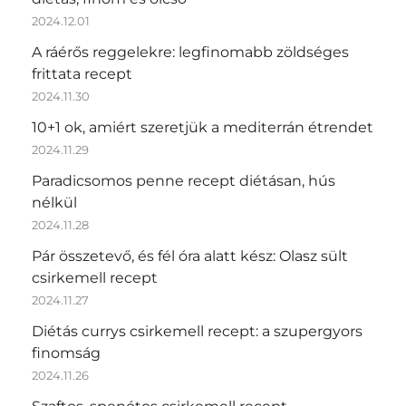
2024.12.01
A ráérős reggelekre: legfinomabb zöldséges
frittata recept
2024.11.30
10+1 ok, amiért szeretjük a mediterrán étrendet
2024.11.29
Paradicsomos penne recept diétásan, hús
nélkül
2024.11.28
Pár összetevő, és fél óra alatt kész: Olasz sült
csirkemell recept
2024.11.27
Diétás currys csirkemell recept: a szupergyors
finomság
2024.11.26