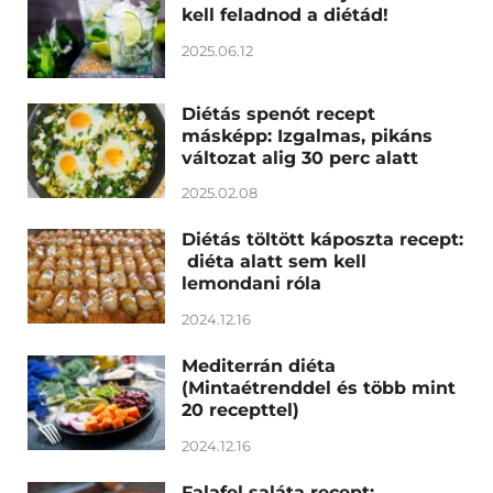
kell feladnod a diétád!
2025.06.12
Diétás spenót recept
másképp: Izgalmas, pikáns
változat alig 30 perc alatt
2025.02.08
Diétás töltött káposzta recept:
diéta alatt sem kell
lemondani róla
2024.12.16
Mediterrán diéta
(Mintaétrenddel és több mint
20 recepttel)
2024.12.16
Falafel saláta recept: