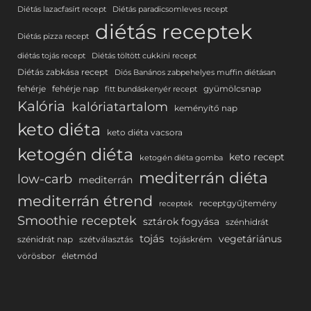
Diétás lazacfasírt recept
Diétás paradicsomleves recept
diétás receptek
Diétás pizza recept
diétás tojás recept
Diétás töltött cukkini recept
Diétás zabkása recept
Diós Banános zabpehelyes muffin diétásan
fehérje
fehérje nap
gyümölcsnap
fitt bundáskenyér recept
Kalória
kalóriatartalom
keményítő nap
keto diéta
keto diéta vacsora
ketogén diéta
keto recept
ketogén diéta gomba
mediterrán diéta
low-carb
mediterrán
mediterrán étrend
receptgyűjtemény
receptek
Smoothie receptek
sztárok fogyása
szénhidrát
tojás
vegetáriánus
szénidrát nap
szétválasztás
tojáskrém
vörösbor
életmód