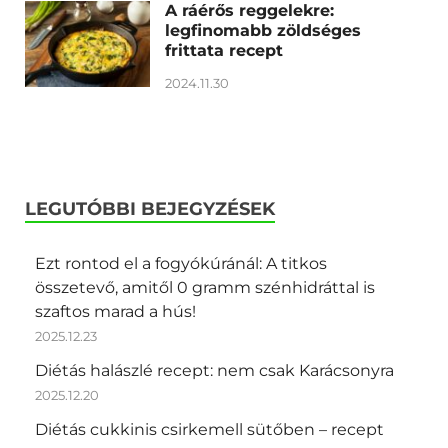
A ráérős reggelekre:
legfinomabb zöldséges
frittata recept
2024.11.30
LEGUTÓBBI BEJEGYZÉSEK
Ezt rontod el a fogyókúránál: A titkos
összetevő, amitől 0 gramm szénhidráttal is
szaftos marad a hús!
2025.12.23
Diétás halászlé recept: nem csak Karácsonyra
2025.12.20
Diétás cukkinis csirkemell sütőben – recept