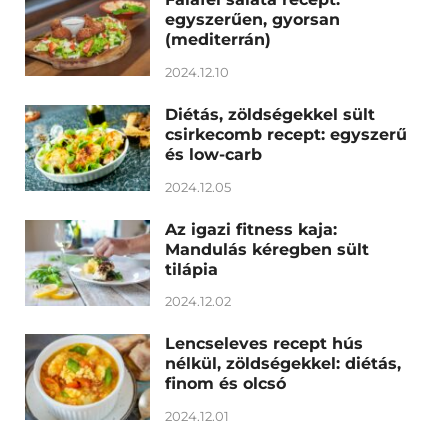
egyszerűen, gyorsan
(mediterrán)
2024.12.10
Diétás, zöldségekkel sült
csirkecomb recept: egyszerű
és low-carb
2024.12.05
Az igazi fitness kaja:
Mandulás kéregben sült
tilápia
2024.12.02
Lencseleves recept hús
nélkül, zöldségekkel: diétás,
finom és olcsó
2024.12.01