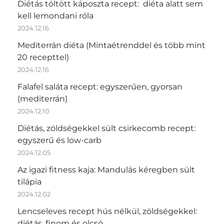
Diétás töltött káposzta recept: diéta alatt sem
kell lemondani róla
2024.12.16
Mediterrán diéta (Mintaétrenddel és több mint
20 recepttel)
2024.12.16
Falafel saláta recept: egyszerűen, gyorsan
(mediterrán)
2024.12.10
Diétás, zöldségekkel sült csirkecomb recept:
egyszerű és low-carb
2024.12.05
Az igazi fitness kaja: Mandulás kéregben sült
tilápia
2024.12.02
Lencseleves recept hús nélkül, zöldségekkel:
diétás, finom és olcsó