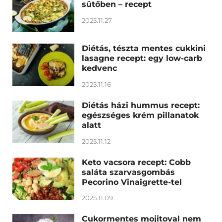
sütőben – recept
2025.11.27
Diétás, tészta mentes cukkini
lasagne recept: egy low-carb
kedvenc
2025.11.16
Diétás házi hummus recept:
egészséges krém pillanatok
alatt
2025.11.12
Keto vacsora recept: Cobb
saláta szarvasgombás
Pecorino Vinaigrette-tel
2025.11.09
Cukormentes mojitoval nem