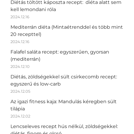
Diétás töltött káposzta recept: diéta alatt sem
kell lemondani róla
2024.12.16
Mediterrán diéta (Mintaétrenddel és több mint
20 recepttel)
2024.12.16
Falafel saláta recept: egyszerűen, gyorsan
(mediterrán)
2024.12.10
Diétás, zöldségekkel sült csirkecomb recept:
egyszerű és low-carb
2024.12.05
Az igazi fitness kaja: Mandulás kéregben sült
tilápia
2024.12.02
Lencseleves recept hús nélkül, zöldségekkel:
diétás, finom és olcsó