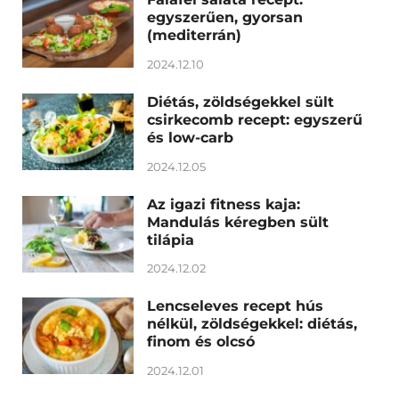
egyszerűen, gyorsan
(mediterrán)
2024.12.10
Diétás, zöldségekkel sült
csirkecomb recept: egyszerű
és low-carb
2024.12.05
Az igazi fitness kaja:
Mandulás kéregben sült
tilápia
2024.12.02
Lencseleves recept hús
nélkül, zöldségekkel: diétás,
finom és olcsó
2024.12.01