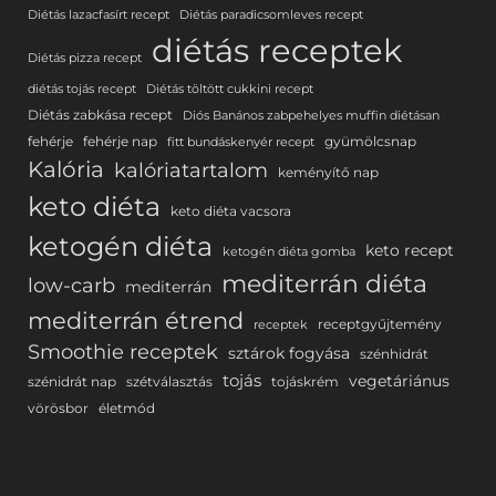
Diétás lazacfasírt recept
Diétás paradicsomleves recept
diétás receptek
Diétás pizza recept
diétás tojás recept
Diétás töltött cukkini recept
Diétás zabkása recept
Diós Banános zabpehelyes muffin diétásan
fehérje
fehérje nap
gyümölcsnap
fitt bundáskenyér recept
Kalória
kalóriatartalom
keményítő nap
keto diéta
keto diéta vacsora
ketogén diéta
keto recept
ketogén diéta gomba
mediterrán diéta
low-carb
mediterrán
mediterrán étrend
receptgyűjtemény
receptek
Smoothie receptek
sztárok fogyása
szénhidrát
tojás
vegetáriánus
szénidrát nap
szétválasztás
tojáskrém
vörösbor
életmód