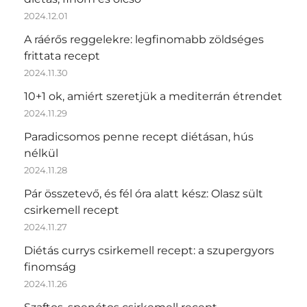
2024.12.01
A ráérős reggelekre: legfinomabb zöldséges
frittata recept
2024.11.30
10+1 ok, amiért szeretjük a mediterrán étrendet
2024.11.29
Paradicsomos penne recept diétásan, hús
nélkül
2024.11.28
Pár összetevő, és fél óra alatt kész: Olasz sült
csirkemell recept
2024.11.27
Diétás currys csirkemell recept: a szupergyors
finomság
2024.11.26