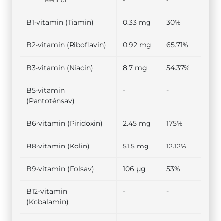
Retinol
-
-
B1-vitamin (Tiamin)
0.33 mg
30%
B2-vitamin (Riboflavin)
0.92 mg
65.71%
B3-vitamin (Niacin)
8.7 mg
54.37%
B5-vitamin
-
-
(Pantoténsav)
B6-vitamin (Piridoxin)
2.45 mg
175%
B8-vitamin (Kolin)
51.5 mg
12.12%
B9-vitamin (Folsav)
106 µg
53%
B12-vitamin
-
-
(Kobalamin)