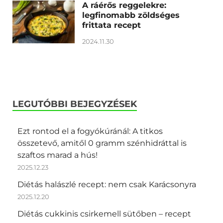
A ráérős reggelekre:
legfinomabb zöldséges
frittata recept
2024.11.30
LEGUTÓBBI BEJEGYZÉSEK
Ezt rontod el a fogyókúránál: A titkos
összetevő, amitől 0 gramm szénhidráttal is
szaftos marad a hús!
2025.12.23
Diétás halászlé recept: nem csak Karácsonyra
2025.12.20
Diétás cukkinis csirkemell sütőben – recept