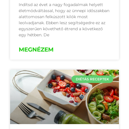
Indítsd az évet a nagy fogadalmak helyett
életmódváltással, hogy az ünnepi időszakban
alattomosan felkúszott kilók most
leolvadjanak. Ebben lesz segítségedre ez az
egyszerűen követhető étrend a következő
egy hétben. De
MEGNÉZEM
DIÉTÁS RECEPTEK