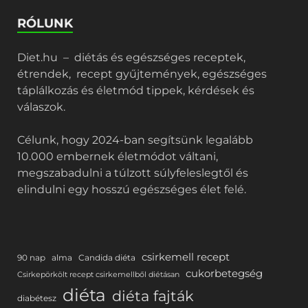
RÓLUNK
Diet.hu – diétás és egészséges receptek,
étrendek, recept gyűjtemények, egészséges
táplálkozás és életmód tippek, kérdések és
válaszok.
Célunk, hogy 2024-ban segítsünk legalább
10.000 embernek életmódot váltani,
megszabadulni a túlzott súlyfeleslegtől és
elindulni egy hosszú egészséges élet felé.
csirkemell recept
90 nap
alma
Candida diéta
cukorbetegség
Csirkepörkölt recept csirkemellből diétásan
diéta
diéta fajták
diabétesz