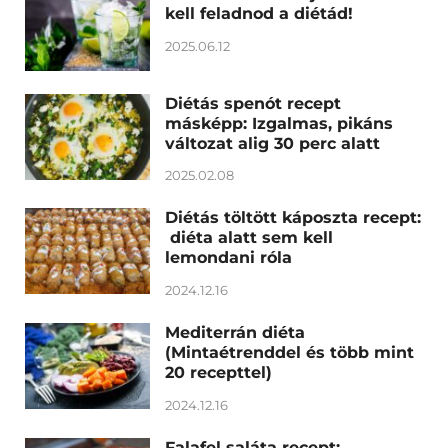
kell feladnod a diétád!
2025.06.12
Diétás spenót recept
másképp: Izgalmas, pikáns
változat alig 30 perc alatt
2025.02.08
Diétás töltött káposzta recept:
diéta alatt sem kell
lemondani róla
2024.12.16
Mediterrán diéta
(Mintaétrenddel és több mint
20 recepttel)
2024.12.16
Falafel saláta recept: