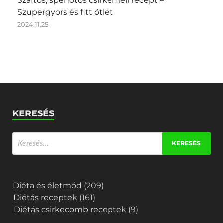
Szaftos, spenótos csirkemell recept –
Szupergyors és fitt ötlet
2024.11.25
KERESÉS
Diéta és életmód
(209)
Diétás receptek
(161)
Diétás csirkecomb receptek
(9)