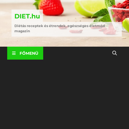
DIET.hu
Diétás receptek és étrendek, egészséges életmód
magazin
FŐMENÜ