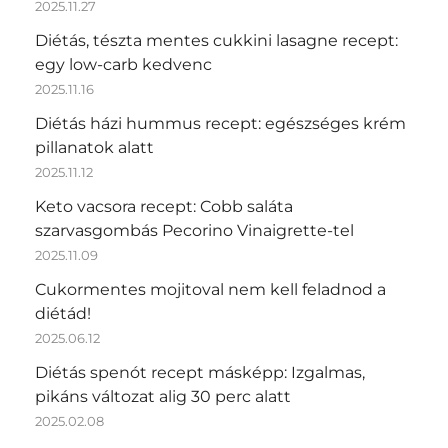
2025.11.27
Diétás, tészta mentes cukkini lasagne recept:
egy low-carb kedvenc
2025.11.16
Diétás házi hummus recept: egészséges krém
pillanatok alatt
2025.11.12
Keto vacsora recept: Cobb saláta
szarvasgombás Pecorino Vinaigrette-tel
2025.11.09
Cukormentes mojitoval nem kell feladnod a
diétád!
2025.06.12
Diétás spenót recept másképp: Izgalmas,
pikáns változat alig 30 perc alatt
2025.02.08