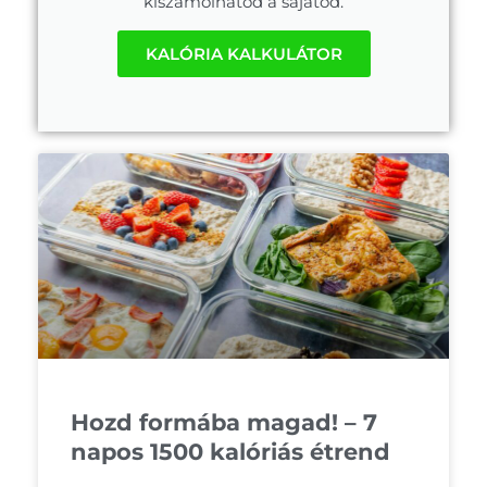
kiszámolhatod a sajátod.
KALÓRIA KALKULÁTOR
Hozd formába magad! – 7
napos 1500 kalóriás étrend