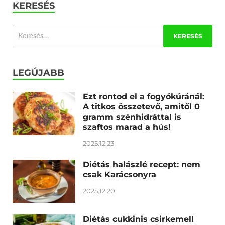
KERESÉS
LEGÚJABB
Ezt rontod el a fogyókúránál:
A titkos összetevő, amitől 0
gramm szénhidráttal is
szaftos marad a hús!
2025.12.23
Diétás halászlé recept: nem
csak Karácsonyra
2025.12.20
Diétás cukkinis csirkemell