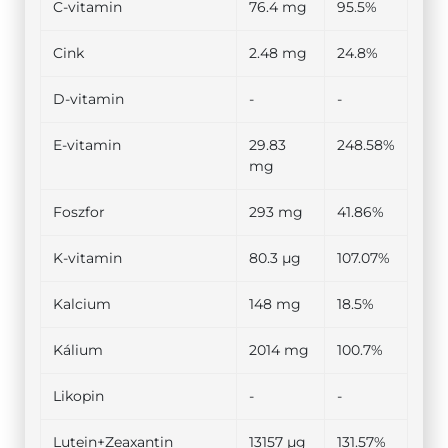
C-vitamin
76.4 mg
95.5%
Cink
2.48 mg
24.8%
D-vitamin
-
-
E-vitamin
29.83
248.58%
mg
Foszfor
293 mg
41.86%
K-vitamin
80.3 µg
107.07%
Kalcium
148 mg
18.5%
Kálium
2014 mg
100.7%
Likopin
-
-
Lutein+Zeaxantin
13157 µg
131.57%