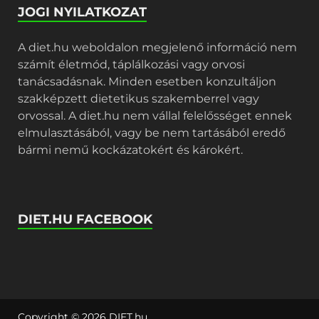
JOGI NYILATKOZAT
A diet.hu weboldalon megjelenő információ nem
számít életmód, táplálkozási vagy orvosi
tanácsadásnak. Minden esetben konzultáljon
szakképzett dietetikus szakemberrel vagy
orvossal. A diet.hu nem vállal felelősséget ennek
elmulasztásából, vagy be nem tartásából eredő
bármi nemű kockázatokért és károkért.
DIET.HU FACEBOOK
Copyright © 2026
DIET.hu
.