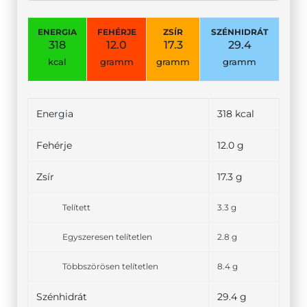
ENERGIA
FEHÉRJE
ZSÍR
SZÉNHIDRÁT
318
12.0
17.3
29.4
kcal
gramm
gramm
gramm
Energia
318 kcal
Fehérje
12.0 g
Zsír
17.3 g
Telített
3.3 g
Egyszeresen telítetlen
2.8 g
Többszörösen telítetlen
8.4 g
Szénhidrát
29.4 g