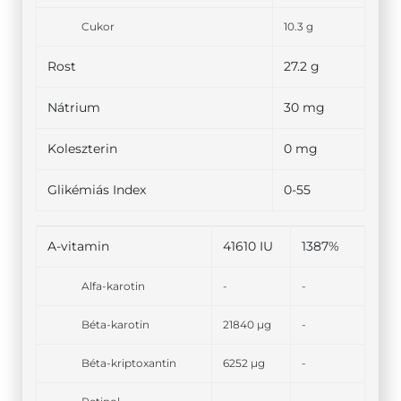
Cukor
10.3 g
Rost
27.2 g
Nátrium
30 mg
Koleszterin
0 mg
Glikémiás Index
0-55
A-vitamin
41610 IU
1387%
Alfa-karotin
-
-
Béta-karotin
21840 µg
-
Béta-kriptoxantin
6252 µg
-