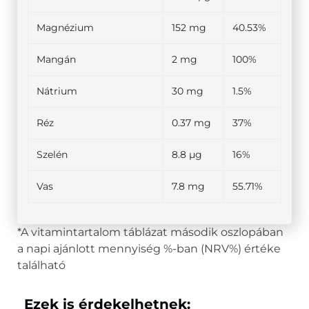
Magnézium
152 mg
40.53%
Mangán
2 mg
100%
Nátrium
30 mg
1.5%
Réz
0.37 mg
37%
Szelén
8.8 µg
16%
Vas
7.8 mg
55.71%
*A vitamintartalom táblázat második oszlopában
a napi ajánlott mennyiség %-ban (NRV%) értéke
található
Ezek is érdekelhetnek: