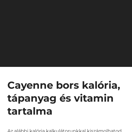
Cayenne bors kalória,
tápanyag és vitamin
tartalma
Az alábbi kalória kalkulátorunkkal kiszámolhatod