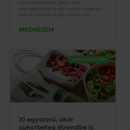
most leolvadjanak. Ebben lesz
segítségedre ez az egyszerűen követhető
étrend a következő egy hétben. De
MEGNÉZEM
DIÉTÁS RECEPTEK
10 egyszerű, akár
cukorbeteg étrendbe is