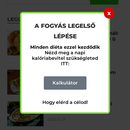
x
LEGÚJABB
A FOGYÁS LEGELSŐ
Ezt rontod el a fogyókúránál:
LÉPÉSE
A titkos összetevő, amitől 0
gramm szénhidráttal is
Minden diéta ezzel kezdődik
szaftos marad a hús!
Nézd meg a napi
kalóriabevitel szükségleted
2025.12.23
ITT:
Diétás halászlé recept: nem
csak Karácsonyra
Kalkulátor
2025.12.20
Hogy elérd a célod!
Diétás cukkinis csirkemell
sütőben – recept
2025.11.27