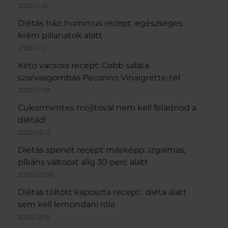
2025.11.16
Diétás házi hummus recept: egészséges
krém pillanatok alatt
2025.11.12
Keto vacsora recept: Cobb saláta
szarvasgombás Pecorino Vinaigrette-tel
2025.11.09
Cukormentes mojitoval nem kell feladnod a
diétád!
2025.06.12
Diétás spenót recept másképp: Izgalmas,
pikáns változat alig 30 perc alatt
2025.02.08
Diétás töltött káposzta recept: diéta alatt
sem kell lemondani róla
2024.12.16