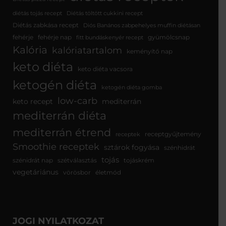
diétás tojás recept
Diétás töltött cukkini recept
Diétás zabkása recept
Diós Banános zabpehelyes muffin diétásan
fehérje
fehérje nap
gyümölcsnap
fitt bundáskenyér recept
Kalória
kalóriatartalom
keményítő nap
keto diéta
keto diéta vacsora
ketogén diéta
ketogén diéta gomba
low-carb
keto recept
mediterrán
mediterrán diéta
mediterrán étrend
receptgyűjtemény
receptek
Smoothie receptek
sztárok fogyása
szénhidrát
tojás
szénidrát nap
szétválasztás
tojáskrém
vegetáriánus
vörösbor
életmód
JOGI NYILATKOZAT