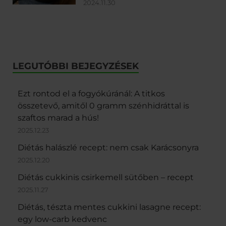
2024.11.30
LEGUTÓBBI BEJEGYZÉSEK
Ezt rontod el a fogyókúránál: A titkos
összetevő, amitől 0 gramm szénhidráttal is
szaftos marad a hús!
2025.12.23
Diétás halászlé recept: nem csak Karácsonyra
2025.12.20
Diétás cukkinis csirkemell sütőben – recept
2025.11.27
Diétás, tészta mentes cukkini lasagne recept:
egy low-carb kedvenc