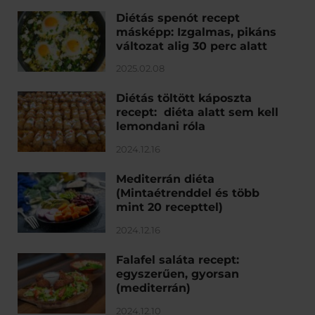
Diétás spenót recept
másképp: Izgalmas, pikáns
változat alig 30 perc alatt
2025.02.08
Diétás töltött káposzta
recept: diéta alatt sem kell
lemondani róla
2024.12.16
Mediterrán diéta
(Mintaétrenddel és több
mint 20 recepttel)
2024.12.16
Falafel saláta recept:
egyszerűen, gyorsan
(mediterrán)
2024.12.10