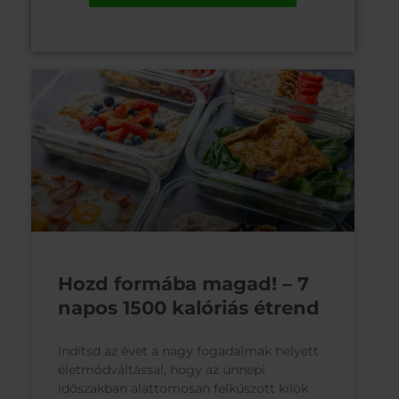
Hozd formába magad! – 7
napos 1500 kalóriás étrend
Indítsd az évet a nagy fogadalmak helyett
életmódváltással, hogy az ünnepi
időszakban alattomosan felkúszott kilók