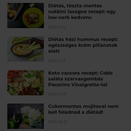
Diétás, tészta mentes
cukkini lasagne recept: egy
low-carb kedvenc
2025.11.16
Diétás házi hummus recept:
egészséges krém pillanatok
alatt
2025.11.12
Keto vacsora recept: Cobb
saláta szarvasgombás
Pecorino Vinaigrette-tel
2025.11.09
Cukormentes mojitoval nem
kell feladnod a diétád!
2025.06.12