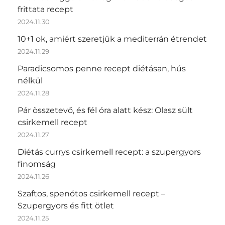
frittata recept
2024.11.30
10+1 ok, amiért szeretjük a mediterrán étrendet
2024.11.29
Paradicsomos penne recept diétásan, hús
nélkül
2024.11.28
Pár összetevő, és fél óra alatt kész: Olasz sült
csirkemell recept
2024.11.27
Diétás currys csirkemell recept: a szupergyors
finomság
2024.11.26
Szaftos, spenótos csirkemell recept –
Szupergyors és fitt ötlet
2024.11.25