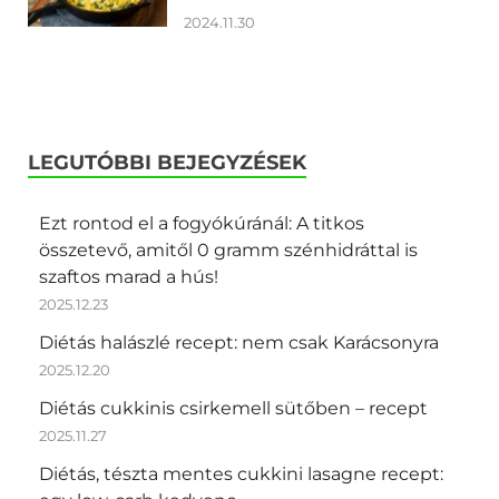
2024.11.30
LEGUTÓBBI BEJEGYZÉSEK
Ezt rontod el a fogyókúránál: A titkos
összetevő, amitől 0 gramm szénhidráttal is
szaftos marad a hús!
2025.12.23
Diétás halászlé recept: nem csak Karácsonyra
2025.12.20
Diétás cukkinis csirkemell sütőben – recept
2025.11.27
Diétás, tészta mentes cukkini lasagne recept: