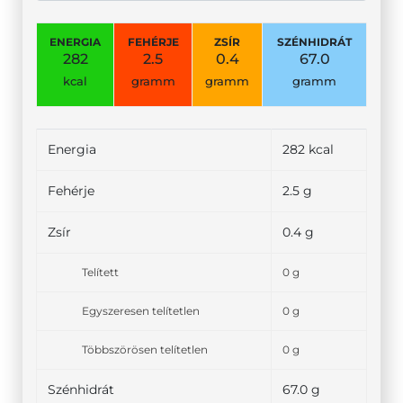
ENERGIA
FEHÉRJE
ZSÍR
SZÉNHIDRÁT
282
2.5
0.4
67.0
kcal
gramm
gramm
gramm
Energia
282 kcal
Fehérje
2.5 g
Zsír
0.4 g
Telített
0 g
Egyszeresen telítetlen
0 g
Többszörösen telítetlen
0 g
Szénhidrát
67.0 g