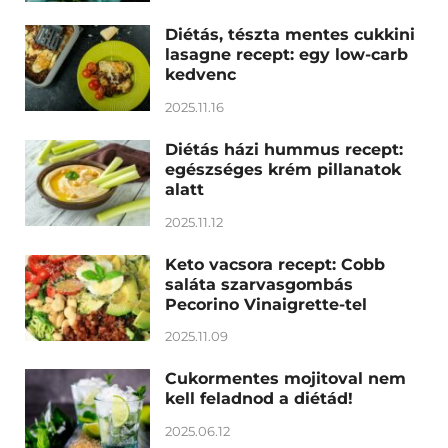
Diétás, tészta mentes cukkini
lasagne recept: egy low-carb
kedvenc
2025.11.16
Diétás házi hummus recept:
egészséges krém pillanatok
alatt
2025.11.12
Keto vacsora recept: Cobb
saláta szarvasgombás
Pecorino Vinaigrette-tel
2025.11.09
Cukormentes mojitoval nem
kell feladnod a diétád!
2025.06.12