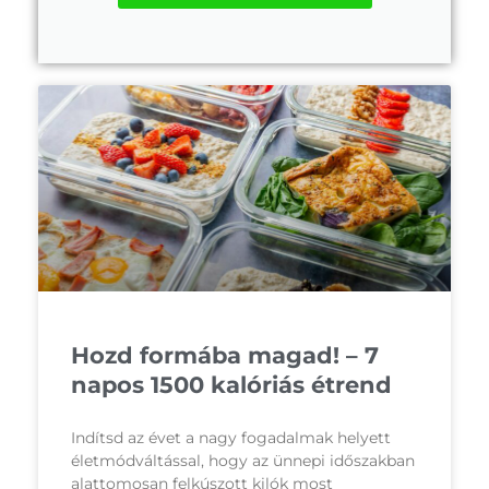
Hozd formába magad! – 7
napos 1500 kalóriás étrend
Indítsd az évet a nagy fogadalmak helyett
életmódváltással, hogy az ünnepi időszakban
alattomosan felkúszott kilók most