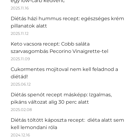
egy low-carb kedvenc
2025.11.16
Diétás házi hummus recept: egészséges krém
pillanatok alatt
2025.11.12
Keto vacsora recept: Cobb saláta
szarvasgombás Pecorino Vinaigrette-tel
2025.11.09
Cukormentes mojitoval nem kell feladnod a
diétád!
2025.06.12
Diétás spenót recept másképp: Izgalmas,
pikáns változat alig 30 perc alatt
2025.02.08
Diétás töltött káposzta recept: diéta alatt sem
kell lemondani róla
2024.12.16