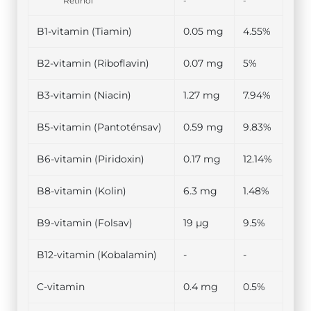
Retinol
-
-
B1-vitamin (Tiamin)
0.05 mg
4.55%
B2-vitamin (Riboflavin)
0.07 mg
5%
B3-vitamin (Niacin)
1.27 mg
7.94%
B5-vitamin (Pantoténsav)
0.59 mg
9.83%
B6-vitamin (Piridoxin)
0.17 mg
12.14%
B8-vitamin (Kolin)
6.3 mg
1.48%
B9-vitamin (Folsav)
19 µg
9.5%
B12-vitamin (Kobalamin)
-
-
C-vitamin
0.4 mg
0.5%