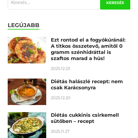
LEGÚJABB
Ezt rontod el a fogyókúránál:
A titkos összetevő, amitől 0
gramm szénhidráttal is
szaftos marad a hús!
2025.12.23
Diétás halászlé recept: nem
csak Karácsonyra
2025.12.20
Diétás cukkinis csirkemell
sütőben – recept
2025.11.27