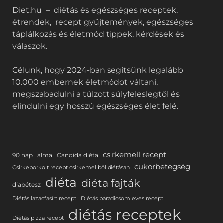
Diet.hu – diétás és egészséges receptek,
étrendek, recept gyűjtemények, egészséges
táplálkozás és életmód tippek, kérdések és
válaszok.
Célunk, hogy 2024-ban segítsünk legalább
10.000 embernek életmódot váltani,
megszabadulni a túlzott súlyfeleslegtől és
elindulni egy hosszú egészséges élet felé.
csirkemell recept
90 nap
alma
Candida diéta
cukorbetegség
Csirkepörkölt recept csirkemellből diétásan
diéta
diéta fajták
diabétesz
Diétás lazacfasírt recept
Diétás paradicsomleves recept
diétás receptek
Diétás pizza recept