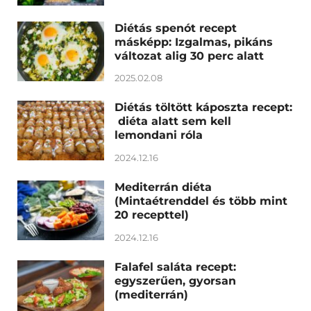
Diétás spenót recept
másképp: Izgalmas, pikáns
változat alig 30 perc alatt
2025.02.08
Diétás töltött káposzta recept:
diéta alatt sem kell
lemondani róla
2024.12.16
Mediterrán diéta
(Mintaétrenddel és több mint
20 recepttel)
2024.12.16
Falafel saláta recept:
egyszerűen, gyorsan
(mediterrán)