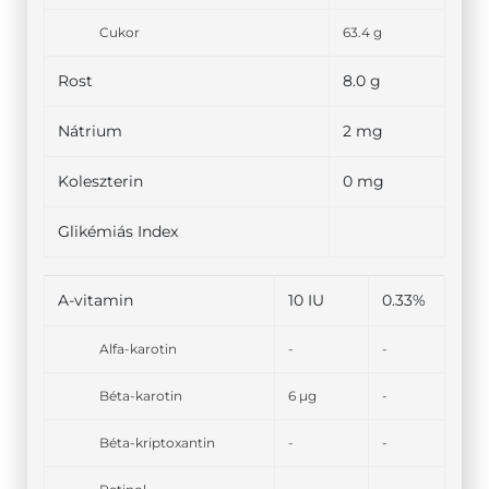
Cukor
63.4 g
Rost
8.0 g
Nátrium
2 mg
Koleszterin
0 mg
Glikémiás Index
A-vitamin
10 IU
0.33%
Alfa-karotin
-
-
Béta-karotin
6 µg
-
Béta-kriptoxantin
-
-