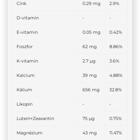
Cink
0.29 mg
2.9%
D-vitamin
-
-
E-vitamin
0.05 mg
0.42%
Foszfor
62 mg
8.86%
K-vitamin
2.7 µg
3.6%
Kalcium
39 mg
4.88%
Kálium
656 mg
32.8%
Likopin
-
-
Lutein+Zeaxantin
75 µg
0.75%
Magnézium
43 mg
11.47%