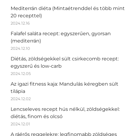
Mediterrán diéta (Mintaétrenddel és több mint
20 recepttel)
2024.12.16
Falafel saláta recept: egyszerűen, gyorsan
(mediterrán)
2024.12.10
Diétás, zöldségekkel sült csirkecomb recept:
egyszerű és low-carb
2024.12.05
Az igazi fitness kaja: Mandulás kéregben sült
tilápia
2024.12.02
Lencseleves recept hús nélkül, zöldségekkel:
diétás, finom és olcsó
2024.12.01
A ráérős reggelekre: legfinomabb zöldséges