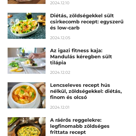
2024.12.10
Diétás, zöldségekkel sült
csirkecomb recept: egyszerű
és low-carb
2024.12.05
Az igazi fitness kaja:
Mandulás kéregben sült
tilápia
2024.12.02
Lencseleves recept hús
nélkül, zöldségekkel: diétás,
finom és olcsó
2024.12.01
A ráérős reggelekre:
legfinomabb zöldséges
frittata recept