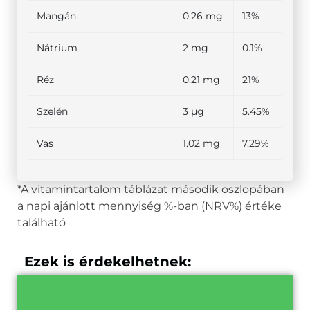
Mangán
0.26 mg
13%
Nátrium
2 mg
0.1%
Réz
0.21 mg
21%
Szelén
3 µg
5.45%
Vas
1.02 mg
7.29%
*A vitamintartalom táblázat második oszlopában
a napi ajánlott mennyiség %-ban (NRV%) értéke
található
Ezek is érdekelhetnek: