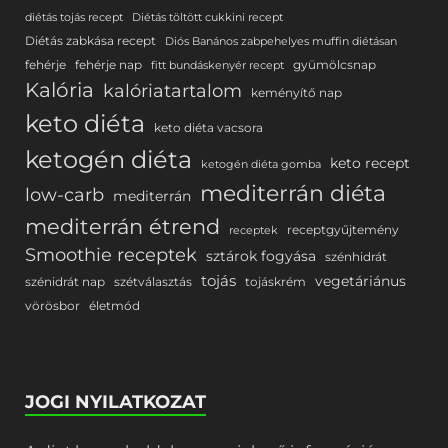
diétás tojás recept
Diétás töltött cukkini recept
Diétás zabkása recept
Diós Banános zabpehelyes muffin diétásan
fehérje
fehérje nap
gyümölcsnap
fitt bundáskenyér recept
Kalória
kalóriatartalom
keményítő nap
keto diéta
keto diéta vacsora
ketogén diéta
keto recept
ketogén diéta gomba
mediterrán diéta
low-carb
mediterrán
mediterrán étrend
receptgyűjtemény
receptek
Smoothie receptek
sztárok fogyása
szénhidrát
tojás
vegetáriánus
szénidrát nap
szétválasztás
tojáskrém
vörösbor
életmód
JOGI NYILATKOZAT