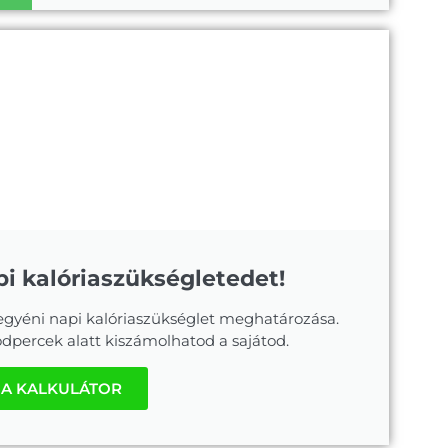
i kalóriaszükségletedet!
 egyéni napi kalóriaszükséglet meghatározása.
dpercek alatt kiszámolhatod a sajátod.
IA KALKULÁTOR