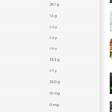
26.1 g
1.5 g
0.3 g
0.3 g
0.6 g
33.3 g
5.7 g
25.0 g
13 mg
0 mg