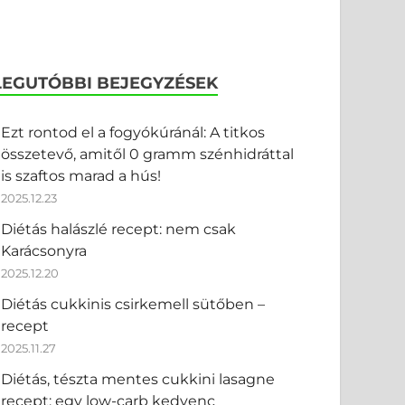
LEGUTÓBBI BEJEGYZÉSEK
Ezt rontod el a fogyókúránál: A titkos
összetevő, amitől 0 gramm szénhidráttal
is szaftos marad a hús!
2025.12.23
Diétás halászlé recept: nem csak
Karácsonyra
2025.12.20
Diétás cukkinis csirkemell sütőben –
recept
2025.11.27
Diétás, tészta mentes cukkini lasagne
recept: egy low-carb kedvenc