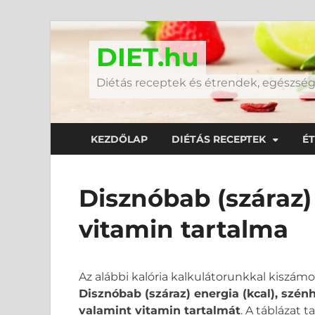
DIET.hu
Diétás receptek és étrendek, egészs
KEZDŐLAP
DIÉTÁS RECEPTEK
É
Disznóbab (száraz)
vitamin tartalma
Az alábbi kalória kalkulátorunkkal kiszám
Disznóbab (száraz) energia (kcal), szénh
valamint vitamin tartalmát
. A táblázat 