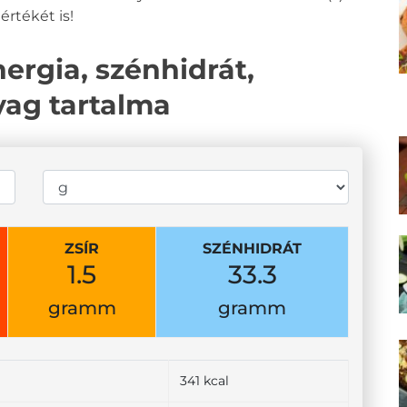
értékét is!
ergia, szénhidrát,
nyag tartalma
ZSÍR
SZÉNHIDRÁT
1.5
33.3
gramm
gramm
341 kcal