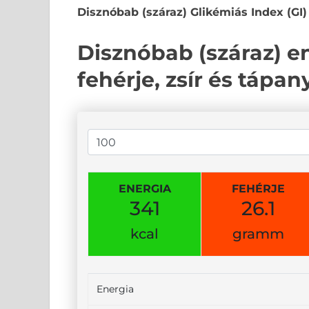
Disznóbab (száraz) Glikémiás Index (GI)
Disznóbab (száraz) en
fehérje, zsír és tápa
ENERGIA
FEHÉRJE
341
26.1
kcal
gramm
Energia