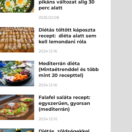
pikáns változat alig 30
perc alatt
2025.02.08
Diétás töltött káposzta
recept: diéta alatt sem
kell lemondani róla
2024.12.16
Mediterrán diéta
(Mintaétrenddel és több
mint 20 recepttel)
2024.12.16
Falafel saláta recept:
egyszerűen, gyorsan
(mediterrán)
2024.12.10
Diétás, zöldségekkel