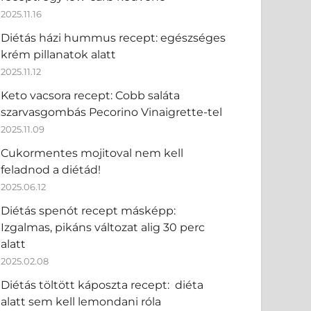
2025.11.16
Diétás házi hummus recept: egészséges
krém pillanatok alatt
2025.11.12
Keto vacsora recept: Cobb saláta
szarvasgombás Pecorino Vinaigrette-tel
2025.11.09
Cukormentes mojitoval nem kell
feladnod a diétád!
2025.06.12
Diétás spenót recept másképp:
Izgalmas, pikáns változat alig 30 perc
alatt
2025.02.08
Diétás töltött káposzta recept: diéta
alatt sem kell lemondani róla