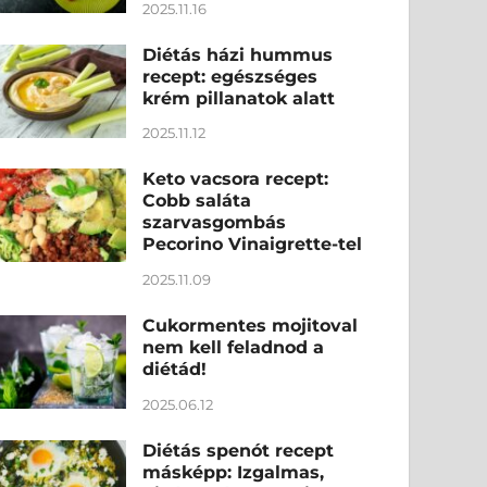
2025.11.16
Diétás házi hummus
recept: egészséges
krém pillanatok alatt
2025.11.12
Keto vacsora recept:
Cobb saláta
szarvasgombás
Pecorino Vinaigrette-tel
2025.11.09
Cukormentes mojitoval
nem kell feladnod a
diétád!
2025.06.12
Diétás spenót recept
másképp: Izgalmas,