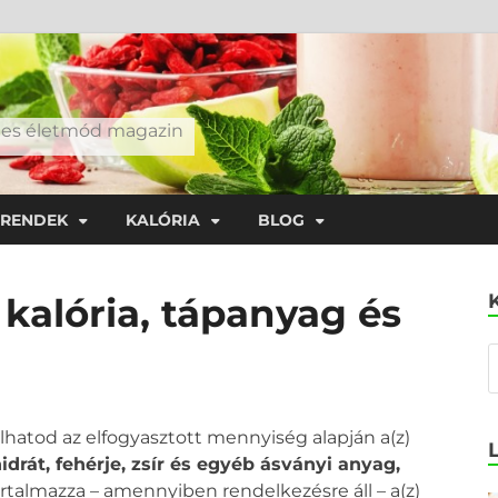
éges életmód magazin
TRENDEK
KALÓRIA
BLOG
 kalória, tápanyag és
olhatod az elfogyasztott mennyiség alapján a(z)
idrát, fehérje, zsír és egyéb ásványi anyag,
tartalmazza – amennyiben rendelkezésre áll – a(z)