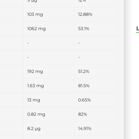
9 µg
12%
103 mg
12.88%
1062 mg
53.1%
-
-
-
-
192 mg
51.2%
1.63 mg
81.5%
13 mg
0.65%
0.82 mg
82%
8.2 µg
14.91%