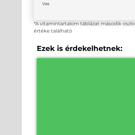
Vas
*A vitamintartalom táblázat második osz
értéke található
Ezek is érdekelhetnek: