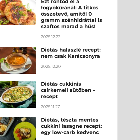
Ezt rontod el a
fogyókúránál: A titkos
összetevő, amitől 0
gramm szénhidráttal is
szaftos marad a hús!
2025.12.23
Diétás halászlé recept:
nem csak Karácsonyra
2025.12.20
Diétás cukkinis
csirkemell sütőben –
recept
2025.11.27
Diétás, tészta mentes
cukkini lasagne recept:
egy low-carb kedvenc