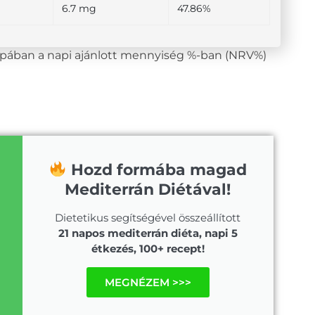
6.7 mg
47.86%
lopában a napi ajánlott mennyiség %-ban (NRV%)
Hozd formába magad
Mediterrán Diétával!
Dietetikus segítségével összeállított
21 napos mediterrán diéta, napi 5
étkezés, 100+ recept!
MEGNÉZEM >>>