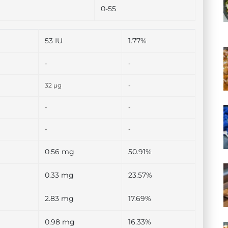
0-55
53 IU
1.77%
-
-
32 µg
-
-
-
-
-
0.56 mg
50.91%
0.33 mg
23.57%
2.83 mg
17.69%
0.98 mg
16.33%