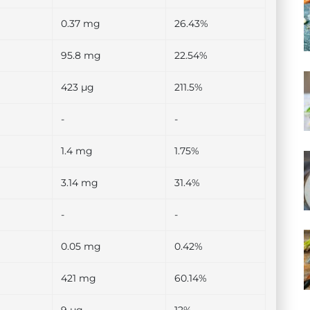
0.37 mg
26.43%
95.8 mg
22.54%
423 µg
211.5%
-
-
1.4 mg
1.75%
3.14 mg
31.4%
-
-
0.05 mg
0.42%
421 mg
60.14%