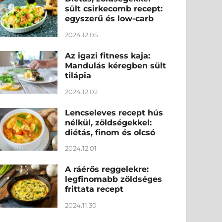
sült csirkecomb recept:
egyszerű és low-carb
2024.12.05
Az igazi fitness kaja:
Mandulás kéregben sült
tilápia
2024.12.02
Lencseleves recept hús
nélkül, zöldségekkel:
diétás, finom és olcsó
2024.12.01
A ráérős reggelekre:
legfinomabb zöldséges
frittata recept
2024.11.30