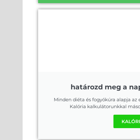
határozd meg a nap
Minden diéta és fogyókúra alapja az
Kalória kalkulátorunkkal máso
KALÓR