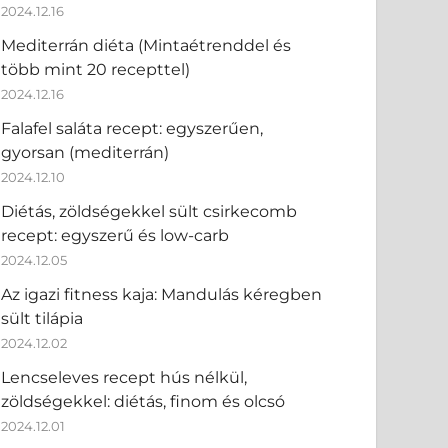
2024.12.16
Mediterrán diéta (Mintaétrenddel és
több mint 20 recepttel)
2024.12.16
Falafel saláta recept: egyszerűen,
gyorsan (mediterrán)
2024.12.10
Diétás, zöldségekkel sült csirkecomb
recept: egyszerű és low-carb
2024.12.05
Az igazi fitness kaja: Mandulás kéregben
sült tilápia
2024.12.02
Lencseleves recept hús nélkül,
zöldségekkel: diétás, finom és olcsó
2024.12.01