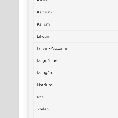
K-vitamin
Kalcium
Kálium
Likopin
Lutein+Zeaxantin
Magnézium
Mangán
Nátrium
Réz
Szelén