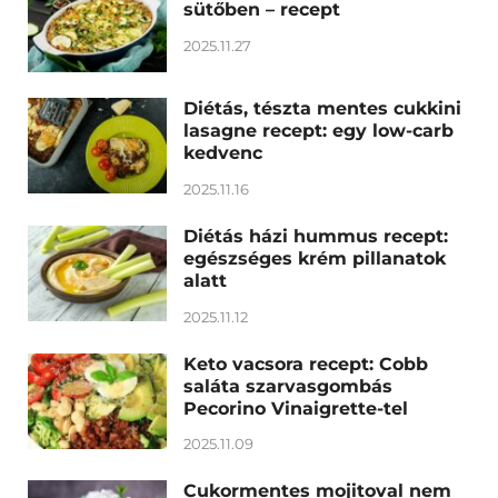
sütőben – recept
2025.11.27
Diétás, tészta mentes cukkini
lasagne recept: egy low-carb
kedvenc
2025.11.16
Diétás házi hummus recept:
egészséges krém pillanatok
alatt
2025.11.12
Keto vacsora recept: Cobb
saláta szarvasgombás
Pecorino Vinaigrette-tel
2025.11.09
Cukormentes mojitoval nem