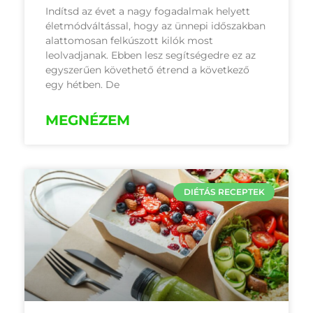
Indítsd az évet a nagy fogadalmak helyett
életmódváltással, hogy az ünnepi időszakban
alattomosan felkúszott kilók most
leolvadjanak. Ebben lesz segítségedre ez az
egyszerűen követhető étrend a következő
egy hétben. De
MEGNÉZEM
DIÉTÁS RECEPTEK