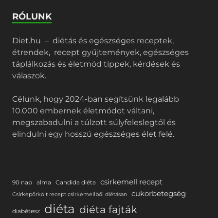
RÓLUNK
Diet.hu – diétás és egészséges receptek,
étrendek, recept gyűjtemények, egészséges
táplálkozás és életmód tippek, kérdések és
válaszok.
Célunk, hogy 2024-ban segítsünk legalább
10.000 embernek életmódot váltani,
megszabadulni a túlzott súlyfeleslegtől és
elindulni egy hosszú egészséges élet felé.
csirkemell recept
90 nap
alma
Candida diéta
cukorbetegség
Csirkepörkölt recept csirkemellből diétásan
diéta
diéta fajták
diabétesz