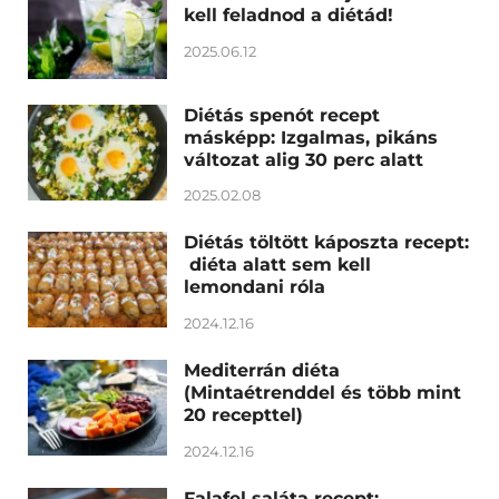
kell feladnod a diétád!
2025.06.12
Diétás spenót recept
másképp: Izgalmas, pikáns
változat alig 30 perc alatt
2025.02.08
Diétás töltött káposzta recept:
diéta alatt sem kell
lemondani róla
2024.12.16
Mediterrán diéta
(Mintaétrenddel és több mint
20 recepttel)
2024.12.16
Falafel saláta recept: