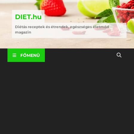
DIET.hu
Diétás receptek és étrendek, egészséges életmód
magazin
FŐMENÜ