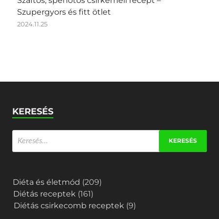
Szaftos, spenótos csirkemell recept –
Szupergyors és fitt ötlet
2024.11.25
KERESÉS
Diéta és életmód
(209)
Diétás receptek
(161)
Diétás csirkecomb receptek
(9)