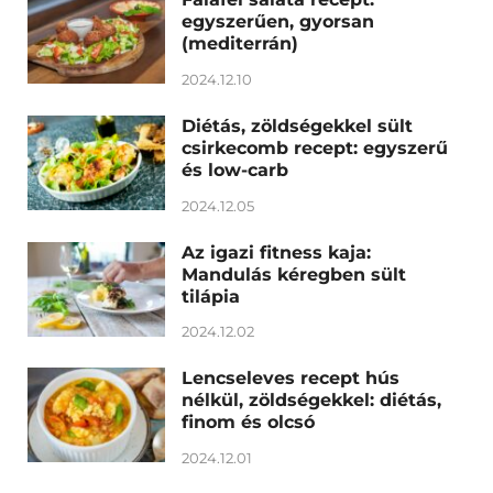
egyszerűen, gyorsan
(mediterrán)
2024.12.10
Diétás, zöldségekkel sült
csirkecomb recept: egyszerű
és low-carb
2024.12.05
Az igazi fitness kaja:
Mandulás kéregben sült
tilápia
2024.12.02
Lencseleves recept hús
nélkül, zöldségekkel: diétás,
finom és olcsó
2024.12.01