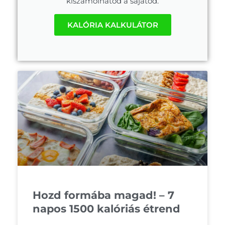
kiszámolhatod a sajátod.
KALÓRIA KALKULÁTOR
Hozd formába magad! – 7
napos 1500 kalóriás étrend