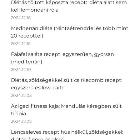
Diétás töltött káposzta recept: diéta alatt sem
kell lemondani róla
2024.12.16
Mediterrán diéta (Mintaétrenddel és több mint
20 recepttel)
2024.12.16
Falafel saláta recept: egyszerűen, gyorsan
(mediterrán)
2024.12.10
Diétás, zöldségekkel sült csirkecomb recept:
egyszerű és low-carb
2024.12.05
Az igazi fitness kaja: Mandulás kéregben sült
tilápia
2024.12.02
Lencseleves recept hús nélkül, zöldségekkel:
diétás, finom és olcsó