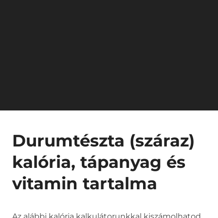
Durumtészta (száraz)
kalória, tápanyag és
vitamin tartalma
Az alábbi kalória kalkulátorunkkal kiszámolhatod