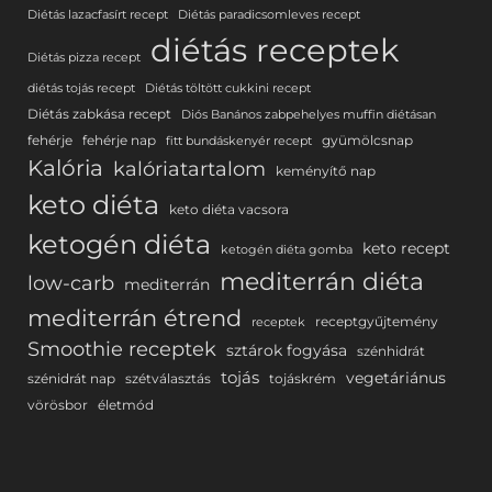
Diétás lazacfasírt recept
Diétás paradicsomleves recept
diétás receptek
Diétás pizza recept
diétás tojás recept
Diétás töltött cukkini recept
Diétás zabkása recept
Diós Banános zabpehelyes muffin diétásan
fehérje
fehérje nap
gyümölcsnap
fitt bundáskenyér recept
Kalória
kalóriatartalom
keményítő nap
keto diéta
keto diéta vacsora
ketogén diéta
keto recept
ketogén diéta gomba
mediterrán diéta
low-carb
mediterrán
mediterrán étrend
receptgyűjtemény
receptek
Smoothie receptek
sztárok fogyása
szénhidrát
tojás
vegetáriánus
szénidrát nap
szétválasztás
tojáskrém
vörösbor
életmód