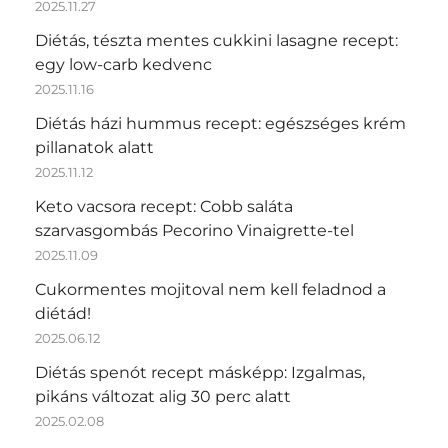
2025.11.27
Diétás, tészta mentes cukkini lasagne recept:
egy low-carb kedvenc
2025.11.16
Diétás házi hummus recept: egészséges krém
pillanatok alatt
2025.11.12
Keto vacsora recept: Cobb saláta
szarvasgombás Pecorino Vinaigrette-tel
2025.11.09
Cukormentes mojitoval nem kell feladnod a
diétád!
2025.06.12
Diétás spenót recept másképp: Izgalmas,
pikáns változat alig 30 perc alatt
2025.02.08