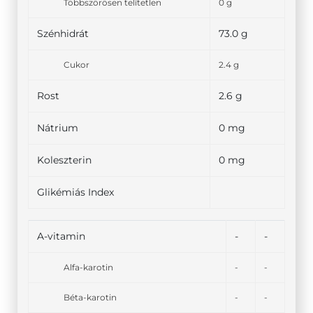
Többszörösen telítetlen
0 g
Szénhidrát
73.0 g
Cukor
2.4 g
Rost
2.6 g
Nátrium
0 mg
Koleszterin
0 mg
Glikémiás Index
A-vitamin
-
-
Alfa-karotin
-
-
Béta-karotin
-
-