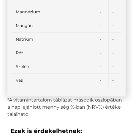
Magnézium
-
-
Mangán
-
-
Nátrium
-
-
Réz
-
-
Szelén
-
-
Vas
-
-
*A vitamintartalom táblázat második oszlopában
a napi ajánlott mennyiség %-ban (NRV%) értéke
található
Ezek is érdekelhetnek: