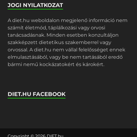
JOGI NYILATKOZAT
A diet.hu weboldalon megjelenő információ nem
számít életmód, táplálkozási vagy orvosi
tanácsadásnak. Minden esetben konzultáljon
szakképzett dietetikus szakemberrel vagy
orvossal. A diet.hu nem vállal felelősséget ennek
elmulasztásából, vagy be nem tartásából eredő
bármi nemű kockázatokért és károkért.
DIET.HU FACEBOOK
Copyright © 2026
DIET.hu
.