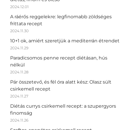
2024.12.01
A ráérős reggelekre: legfinomabb zöldséges
frittata recept
2024.11.30
10+1 ok, amiért szeretjük a mediterrán étrendet
2024.11.29
Paradicsomos penne recept diétásan, hús
nélkül
2024.11.28
Pár összetevő, és fél óra alatt kész: Olasz sült
csirkemell recept
2024.11.27
Diétás currys csirkemell recept: a szupergyors
finomság
2024.11.26