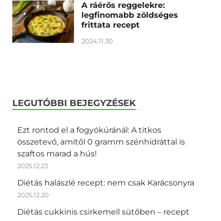
A ráérős reggelekre:
legfinomabb zöldséges
frittata recept
2024.11.30
LEGUTÓBBI BEJEGYZÉSEK
Ezt rontod el a fogyókúránál: A titkos
összetevő, amitől 0 gramm szénhidráttal is
szaftos marad a hús!
2025.12.23
Diétás halászlé recept: nem csak Karácsonyra
2025.12.20
Diétás cukkinis csirkemell sütőben – recept