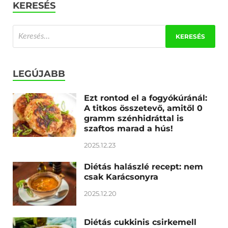
KERESÉS
LEGÚJABB
Ezt rontod el a fogyókúránál:
A titkos összetevő, amitől 0
gramm szénhidráttal is
szaftos marad a hús!
2025.12.23
Diétás halászlé recept: nem
csak Karácsonyra
2025.12.20
Diétás cukkinis csirkemell