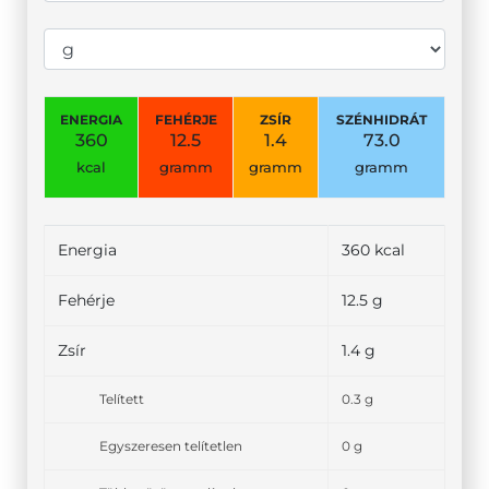
ENERGIA
FEHÉRJE
ZSÍR
SZÉNHIDRÁT
360
12.5
1.4
73.0
kcal
gramm
gramm
gramm
Energia
360 kcal
Fehérje
12.5 g
Zsír
1.4 g
Telített
0.3 g
Egyszeresen telítetlen
0 g