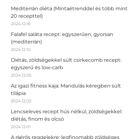
Mediterrán diéta (Mintaétrenddel és több mint
20 recepttel)
2024.12.16
Falafel saláta recept: egyszerűen, gyorsan
(mediterrán)
2024.12.10
Diétás, zöldségekkel sült csirkecomb recept:
egyszerű és low-carb
2024.12.05
Az igazi fitness kaja: Mandulás kéregben sült
tilápia
2024.12.02
Lencseleves recept hús nélkül, zöldségekkel:
diétás, finom és olcsó
2024.12.01
A ráérős reggelekre: legfinomabb zöldséges