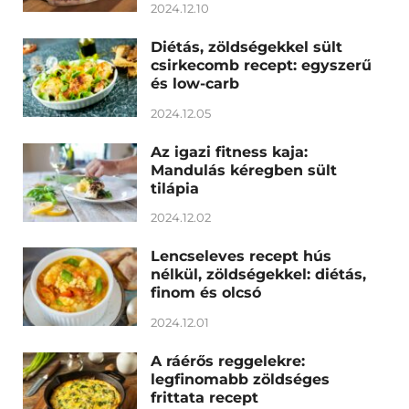
2024.12.10
Diétás, zöldségekkel sült
csirkecomb recept: egyszerű
és low-carb
2024.12.05
Az igazi fitness kaja:
Mandulás kéregben sült
tilápia
2024.12.02
Lencseleves recept hús
nélkül, zöldségekkel: diétás,
finom és olcsó
2024.12.01
A ráérős reggelekre:
legfinomabb zöldséges
frittata recept