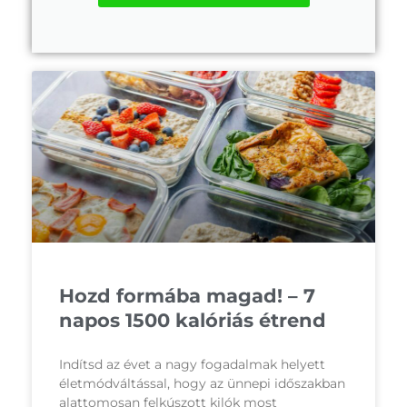
Hozd formába magad! – 7
napos 1500 kalóriás étrend
Indítsd az évet a nagy fogadalmak helyett
életmódváltással, hogy az ünnepi időszakban
alattomosan felkúszott kilók most