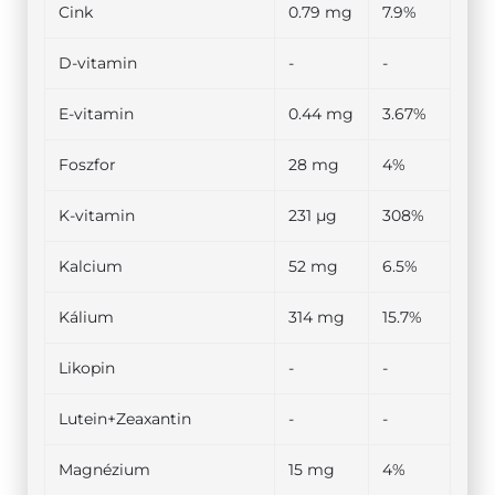
Cink
0.79 mg
7.9%
D-vitamin
-
-
E-vitamin
0.44 mg
3.67%
Foszfor
28 mg
4%
K-vitamin
231 µg
308%
Kalcium
52 mg
6.5%
Kálium
314 mg
15.7%
Likopin
-
-
Lutein+Zeaxantin
-
-
Magnézium
15 mg
4%