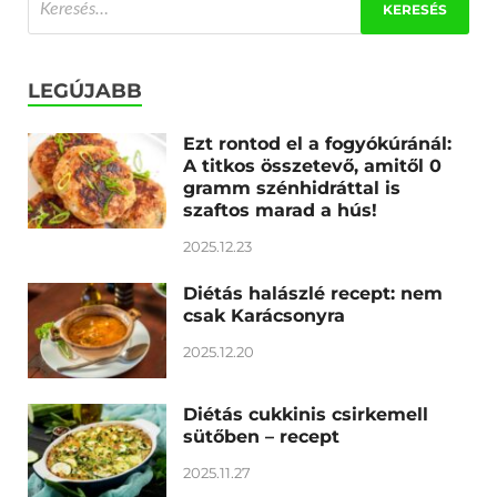
LEGÚJABB
Ezt rontod el a fogyókúránál:
A titkos összetevő, amitől 0
gramm szénhidráttal is
szaftos marad a hús!
2025.12.23
Diétás halászlé recept: nem
csak Karácsonyra
2025.12.20
Diétás cukkinis csirkemell
sütőben – recept
2025.11.27