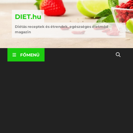
DIET.hu
Diétás receptek és étrendek, egészséges életmód
magazin
FŐMENÜ