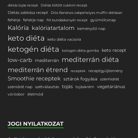
diétás tojás recept
Diétás töltött cukkini recept
Diétás zabkása recept
Diós Banános zabpehelyes muffin diétásan
fehérje
fehérje nap
gyümölcsnap
fitt bundáskenyér recept
Kalória
kalóriatartalom
keményítő nap
keto diéta
keto diéta vacsora
ketogén diéta
keto recept
ketogén diéta gomba
mediterrán diéta
low-carb
mediterrán
mediterrán étrend
receptgyűjtemény
receptek
Smoothie receptek
sztárok fogyása
szénhidrát
tojás
vegetáriánus
szénidrát nap
szétválasztás
tojáskrém
vörösbor
életmód
JOGI NYILATKOZAT