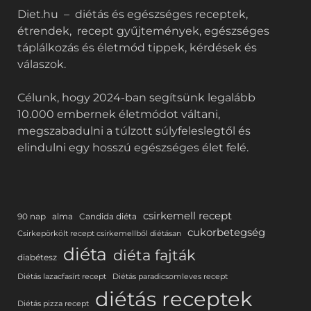
Diet.hu – diétás és egészséges receptek,
étrendek, recept gyűjtemények, egészséges
táplálkozás és életmód tippek, kérdések és
válaszok.
Célunk, hogy 2024-ban segítsünk legalább
10.000 embernek életmódot váltani,
megszabadulni a túlzott súlyfeleslegtől és
elindulni egy hosszú egészséges élet felé.
csirkemell recept
90 nap
alma
Candida diéta
cukorbetegség
Csirkepörkölt recept csirkemellből diétásan
diéta
diéta fajták
diabétesz
Diétás lazacfasírt recept
Diétás paradicsomleves recept
diétás receptek
Diétás pizza recept