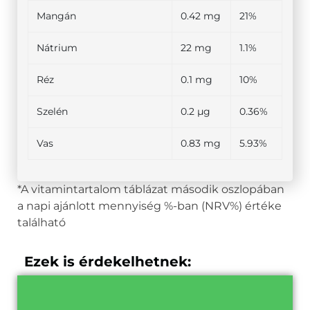
Mangán
0.42 mg
21%
Nátrium
22 mg
1.1%
Réz
0.1 mg
10%
Szelén
0.2 µg
0.36%
Vas
0.83 mg
5.93%
*A vitamintartalom táblázat második oszlopában
a napi ajánlott mennyiség %-ban (NRV%) értéke
található
Ezek is érdekelhetnek: