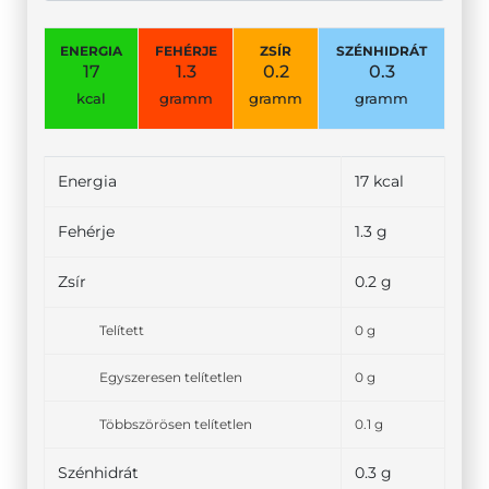
ENERGIA
FEHÉRJE
ZSÍR
SZÉNHIDRÁT
17
1.3
0.2
0.3
kcal
gramm
gramm
gramm
Energia
17 kcal
Fehérje
1.3 g
Zsír
0.2 g
Telített
0 g
Egyszeresen telítetlen
0 g
Többszörösen telítetlen
0.1 g
Szénhidrát
0.3 g