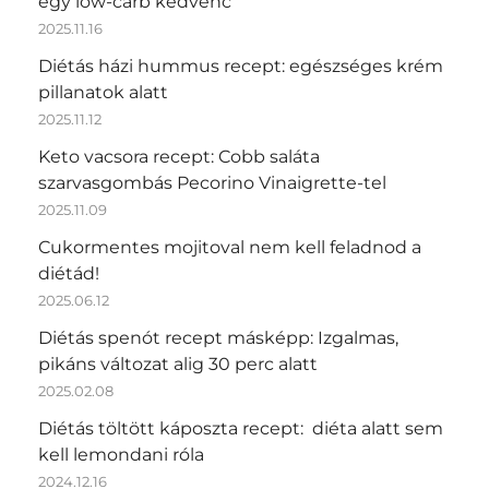
egy low-carb kedvenc
2025.11.16
Diétás házi hummus recept: egészséges krém
pillanatok alatt
2025.11.12
Keto vacsora recept: Cobb saláta
szarvasgombás Pecorino Vinaigrette-tel
2025.11.09
Cukormentes mojitoval nem kell feladnod a
diétád!
2025.06.12
Diétás spenót recept másképp: Izgalmas,
pikáns változat alig 30 perc alatt
2025.02.08
Diétás töltött káposzta recept: diéta alatt sem
kell lemondani róla
2024.12.16