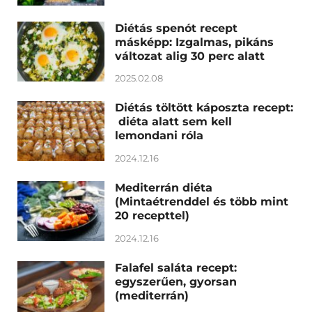
Diétás spenót recept
másképp: Izgalmas, pikáns
változat alig 30 perc alatt
2025.02.08
Diétás töltött káposzta recept:
diéta alatt sem kell
lemondani róla
2024.12.16
Mediterrán diéta
(Mintaétrenddel és több mint
20 recepttel)
2024.12.16
Falafel saláta recept:
egyszerűen, gyorsan
(mediterrán)