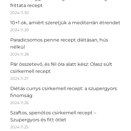
frittata recept
2024.11.30
10+1 ok, amiért szeretjük a mediterrán étrendet
2024.11.29
Paradicsomos penne recept diétásan, hús
nélkül
2024.11.28
Pár összetevő, és fél óra alatt kész: Olasz sült
csirkemell recept
2024.11.27
Diétás currys csirkemell recept: a szupergyors
finomság
2024.11.26
Szaftos, spenótos csirkemell recept –
Szupergyors és fitt ötlet
2024.11.25