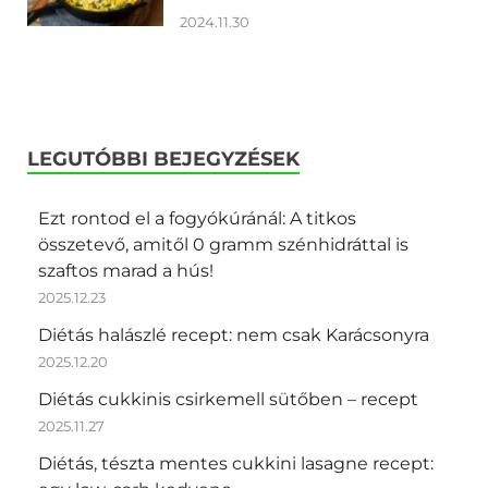
2024.11.30
LEGUTÓBBI BEJEGYZÉSEK
Ezt rontod el a fogyókúránál: A titkos
összetevő, amitől 0 gramm szénhidráttal is
szaftos marad a hús!
2025.12.23
Diétás halászlé recept: nem csak Karácsonyra
2025.12.20
Diétás cukkinis csirkemell sütőben – recept
2025.11.27
Diétás, tészta mentes cukkini lasagne recept: