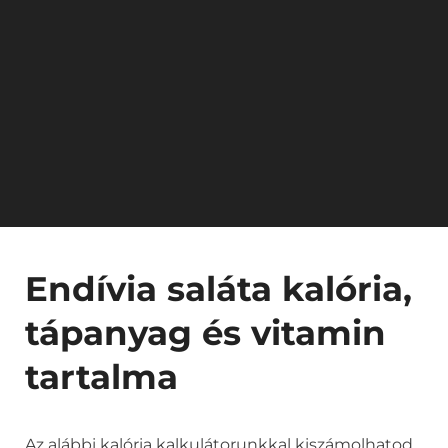
Endívia saláta kalória,
tápanyag és vitamin
tartalma
Az alábbi kalória kalkulátorunkkal kiszámolhatod