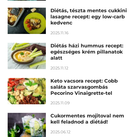
Diétás, tészta mentes cukkini
lasagne recept: egy low-carb
kedvenc
2025.11.16
Diétás házi hummus recept:
egészséges krém pillanatok
alatt
2025.11.12
Keto vacsora recept: Cobb
saláta szarvasgombás
Pecorino Vinaigrette-tel
2025.11.09
Cukormentes mojitoval nem
kell feladnod a diétád!
2025.06.12