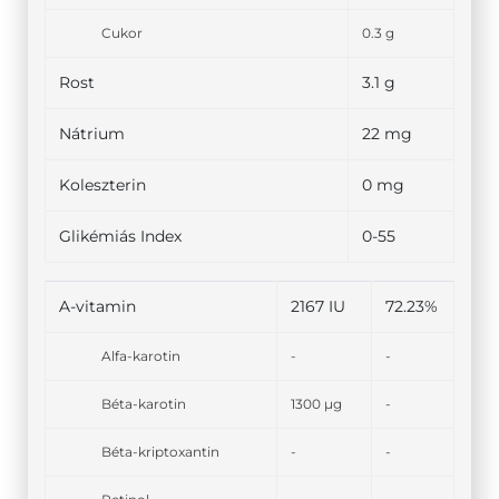
Cukor
0.3 g
Rost
3.1 g
Nátrium
22 mg
Koleszterin
0 mg
Glikémiás Index
0-55
A-vitamin
2167 IU
72.23%
Alfa-karotin
-
-
Béta-karotin
1300 µg
-
Béta-kriptoxantin
-
-