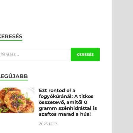
KERESÉS
LEGÚJABB
Ezt rontod el a
fogyókúránál: A titkos
összetevő, amitől 0
gramm szénhidráttal is
szaftos marad a hús!
2025.12.23