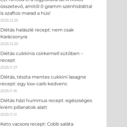
összetevő, amitől 0 gramm szénhidráttal
is szaftos marad a hús!
2025.12.23
Diétás halászlé recept: nem csak
Karácsonyra
2025.12.20
Diétás cukkinis csirkemell sütőben –
recept
2025.11.27
Diétás, tészta mentes cukkini lasagne
recept: egy low-carb kedvenc
2025.11.16
Diétás házi hummus recept: egészséges
krém pillanatok alatt
2025.11.12
Keto vacsora recept: Cobb saláta