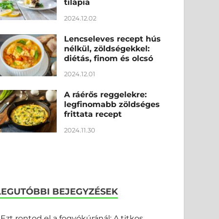
tilápia
2024.12.02
Lencseleves recept hús
nélkül, zöldségekkel:
diétás, finom és olcsó
2024.12.01
A ráérős reggelekre:
legfinomabb zöldséges
frittata recept
2024.11.30
LEGUTÓBBI BEJEGYZÉSEK
Ezt rontod el a fogyókúránál: A titkos