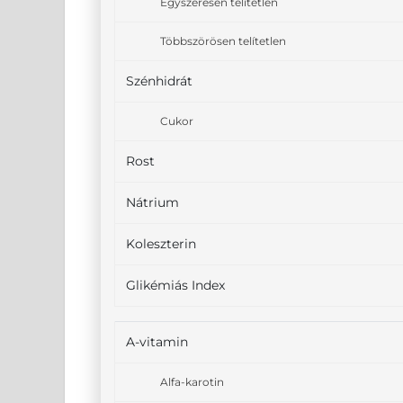
Egyszeresen telítetlen
Többszörösen telítetlen
Szénhidrát
Cukor
Rost
Nátrium
Koleszterin
Glikémiás Index
A-vitamin
Alfa-karotin