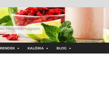
éges életmód magazin
TRENDEK
KALÓRIA
BLOG