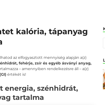
ntet kalória, tápanyag
a
olhatod az elfogyasztott mennyiség alapján a(z)
zénhidrát, fehérje, zsír és egyéb ásványi anyag,
tartalmazza – amennyiben rendelkezésre áll – a(z)
(GI)
értékét is!
t energia, szénhidrát,
nyag tartalma