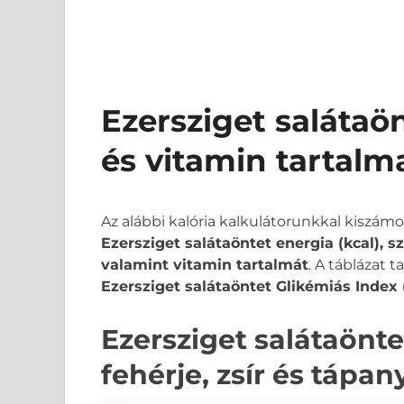
Ezersziget salátaö
és vitamin tartalm
Az alábbi kalória kalkulátorunkkal kiszám
Ezersziget salátaöntet energia (kcal), s
valamint vitamin tartalmát
. A táblázat 
Ezersziget salátaöntet Glikémiás Index 
Ezersziget salátaönte
fehérje, zsír és tápa