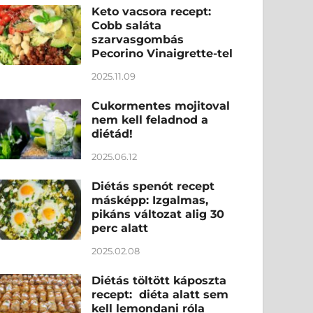
Keto vacsora recept:
Cobb saláta
szarvasgombás
Pecorino Vinaigrette-tel
2025.11.09
Cukormentes mojitoval
nem kell feladnod a
diétád!
2025.06.12
Diétás spenót recept
másképp: Izgalmas,
pikáns változat alig 30
perc alatt
2025.02.08
Diétás töltött káposzta
recept: diéta alatt sem
kell lemondani róla