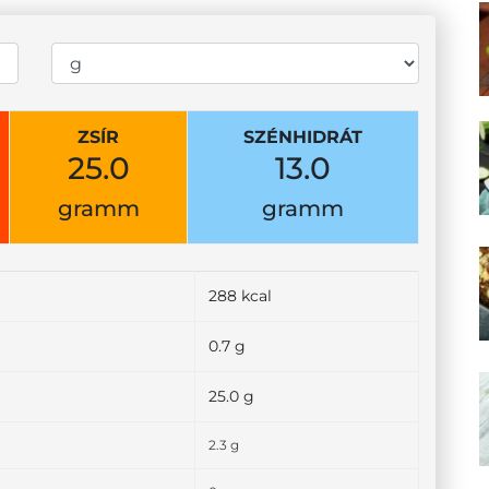
ZSÍR
SZÉNHIDRÁT
25.0
13.0
gramm
gramm
288 kcal
0.7 g
25.0 g
2.3 g