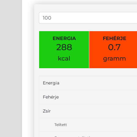
ENERGIA
FEHÉRJE
288
0.7
kcal
gramm
Energia
Fehérje
Zsír
Telített