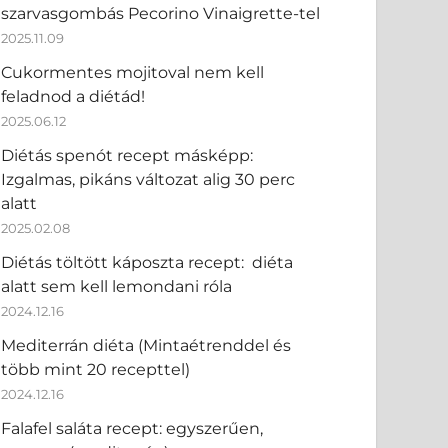
szarvasgombás Pecorino Vinaigrette-tel
2025.11.09
Cukormentes mojitoval nem kell
feladnod a diétád!
2025.06.12
Diétás spenót recept másképp:
Izgalmas, pikáns változat alig 30 perc
alatt
2025.02.08
Diétás töltött káposzta recept: diéta
alatt sem kell lemondani róla
2024.12.16
Mediterrán diéta (Mintaétrenddel és
több mint 20 recepttel)
2024.12.16
Falafel saláta recept: egyszerűen,