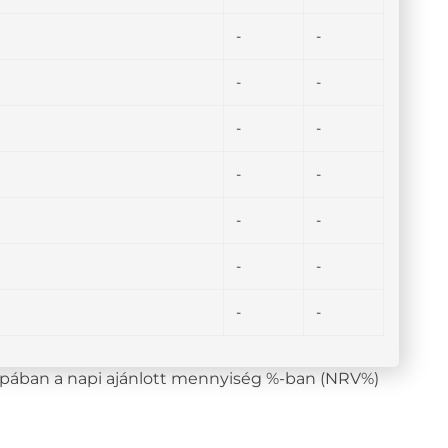
-
-
-
-
-
-
-
-
-
-
-
-
-
-
lopában a napi ajánlott mennyiség %-ban (NRV%)