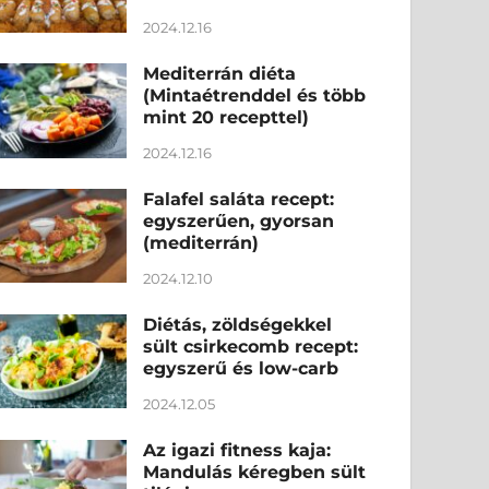
2024.12.16
Mediterrán diéta
(Mintaétrenddel és több
mint 20 recepttel)
2024.12.16
Falafel saláta recept:
egyszerűen, gyorsan
(mediterrán)
2024.12.10
Diétás, zöldségekkel
sült csirkecomb recept:
egyszerű és low-carb
2024.12.05
Az igazi fitness kaja:
Mandulás kéregben sült