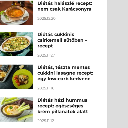
Diétás halászlé recept:
nem csak Karácsonyra
2025.12.20
Diétás cukkinis
csirkemell sütőben –
recept
2025.11.27
Diétás, tészta mentes
cukkini lasagne recept:
egy low-carb kedvenc
2025.11.16
Diétás házi hummus
recept: egészséges
krém pillanatok alatt
2025.11.12