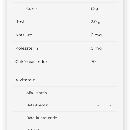
Cukor
1.2 g
Rost
2.0 g
Nátrium
0 mg
Koleszterin
0 mg
Glikémiás Index
70
A-vitamin
-
-
Alfa-karotin
-
-
Béta-karotin
-
-
Béta-kriptoxantin
-
-