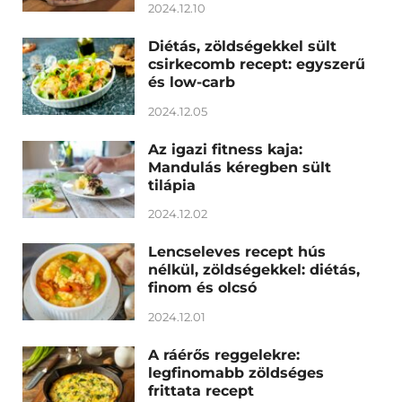
2024.12.10
Diétás, zöldségekkel sült
csirkecomb recept: egyszerű
és low-carb
2024.12.05
Az igazi fitness kaja:
Mandulás kéregben sült
tilápia
2024.12.02
Lencseleves recept hús
nélkül, zöldségekkel: diétás,
finom és olcsó
2024.12.01
A ráérős reggelekre:
legfinomabb zöldséges
frittata recept