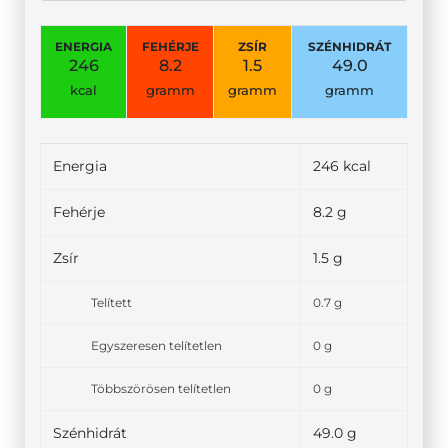
ENERGIA
FEHÉRJE
ZSÍR
SZÉNHIDRÁT
246
8.2
1.5
49.0
kcal
gramm
gramm
gramm
Energia
246 kcal
Fehérje
8.2 g
Zsír
1.5 g
Telített
0.7 g
Egyszeresen telítetlen
0 g
Többszörösen telítetlen
0 g
Szénhidrát
49.0 g