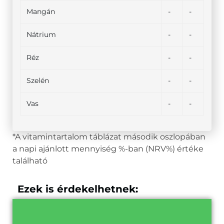
Mangán
-
-
Nátrium
-
-
Réz
-
-
Szelén
-
-
Vas
-
-
*A vitamintartalom táblázat második oszlopában
a napi ajánlott mennyiség %-ban (NRV%) értéke
található
Ezek is érdekelhetnek: