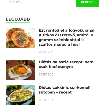
LEGÚJABB
Ezt rontod el a fogyókúránál:
A titkos összetevő, amitől 0
gramm szénhidráttal is
szaftos marad a hús!
2025.12.23
Diétás halászlé recept: nem
csak Karácsonyra
2025.12.20
Diétás cukkinis csirkemell
sütőben – recept
2025.11.27