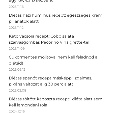
egy low-carb kedvenc
2025.11.16
Diétás házi hummus recept: egészséges krém
pillanatok alatt
2025.11.12
Keto vacsora recept: Cobb saláta
szarvasgombás Pecorino Vinaigrette-tel
2025.11.09
Cukormentes mojitoval nem kell feladnod a
diétád!
2025.06.12
Diétás spenót recept másképp: Izgalmas,
pikáns változat alig 30 perc alatt
2025.02.08
Diétás töltött káposzta recept: diéta alatt sem
kell lemondani róla
2024.12.16