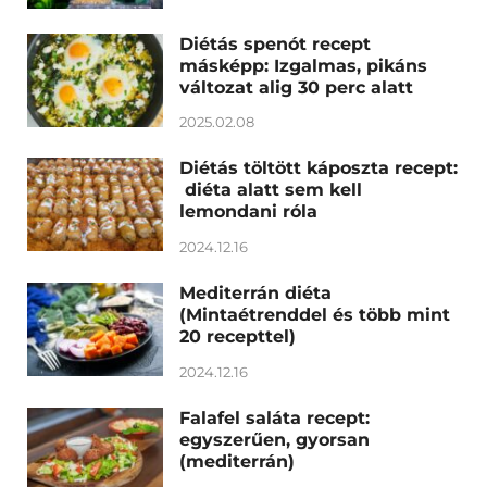
Diétás spenót recept
másképp: Izgalmas, pikáns
változat alig 30 perc alatt
2025.02.08
Diétás töltött káposzta recept:
diéta alatt sem kell
lemondani róla
2024.12.16
Mediterrán diéta
(Mintaétrenddel és több mint
20 recepttel)
2024.12.16
Falafel saláta recept:
egyszerűen, gyorsan
(mediterrán)