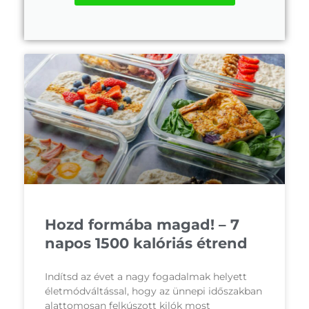
Hozd formába magad! – 7
napos 1500 kalóriás étrend
Indítsd az évet a nagy fogadalmak helyett
életmódváltással, hogy az ünnepi időszakban
alattomosan felkúszott kilók most