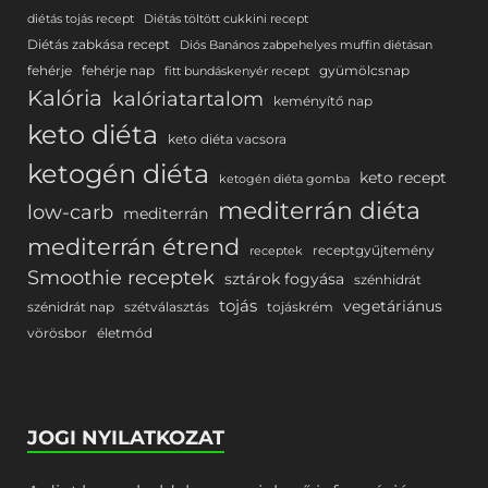
diétás tojás recept
Diétás töltött cukkini recept
Diétás zabkása recept
Diós Banános zabpehelyes muffin diétásan
fehérje
fehérje nap
gyümölcsnap
fitt bundáskenyér recept
Kalória
kalóriatartalom
keményítő nap
keto diéta
keto diéta vacsora
ketogén diéta
keto recept
ketogén diéta gomba
mediterrán diéta
low-carb
mediterrán
mediterrán étrend
receptgyűjtemény
receptek
Smoothie receptek
sztárok fogyása
szénhidrát
tojás
vegetáriánus
szénidrát nap
szétválasztás
tojáskrém
vörösbor
életmód
JOGI NYILATKOZAT