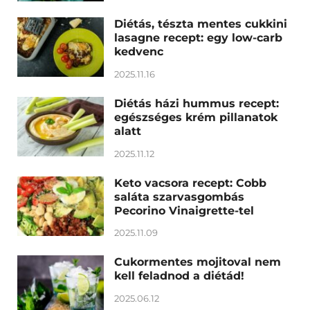
Diétás, tészta mentes cukkini
lasagne recept: egy low-carb
kedvenc
2025.11.16
Diétás házi hummus recept:
egészséges krém pillanatok
alatt
2025.11.12
Keto vacsora recept: Cobb
saláta szarvasgombás
Pecorino Vinaigrette-tel
2025.11.09
Cukormentes mojitoval nem
kell feladnod a diétád!
2025.06.12