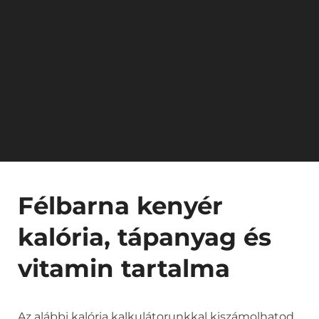
Félbarna kenyér
kalória, tápanyag és
vitamin tartalma
Az alábbi kalória kalkulátorunkkal kiszámolhatod