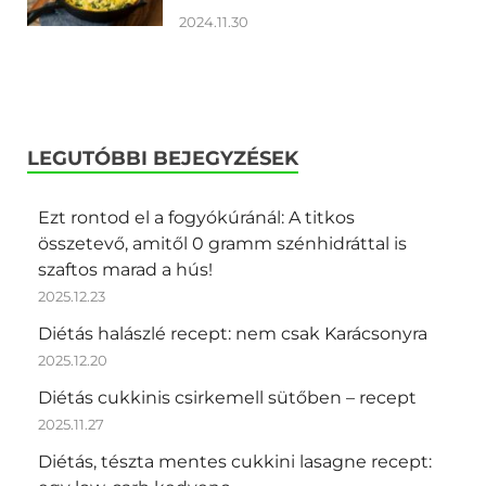
2024.11.30
LEGUTÓBBI BEJEGYZÉSEK
Ezt rontod el a fogyókúránál: A titkos
összetevő, amitől 0 gramm szénhidráttal is
szaftos marad a hús!
2025.12.23
Diétás halászlé recept: nem csak Karácsonyra
2025.12.20
Diétás cukkinis csirkemell sütőben – recept
2025.11.27
Diétás, tészta mentes cukkini lasagne recept: