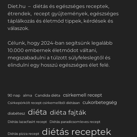
Diet.hu – diétás és egészséges receptek,
étrendek, recept gyűjtemények, egészséges
táplálkozás és életmód tippek, kérdések és
válaszok.
Célunk, hogy 2024-ban segítsünk legalább
10.000 embernek életmódot váltani,
megszabadulni a túlzott súlyfeleslegtől és
elindulni egy hosszú egészséges élet felé.
csirkemell recept
90 nap
alma
Candida diéta
cukorbetegség
Csirkepörkölt recept csirkemellből diétásan
diéta
diéta fajták
diabétesz
Diétás lazacfasírt recept
Diétás paradicsomleves recept
diétás receptek
Diétás pizza recept