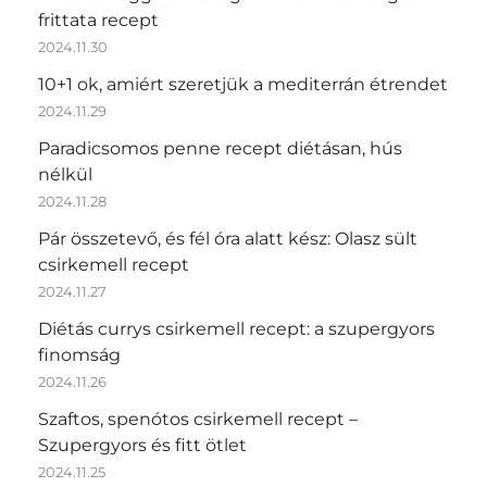
frittata recept
2024.11.30
10+1 ok, amiért szeretjük a mediterrán étrendet
2024.11.29
Paradicsomos penne recept diétásan, hús
nélkül
2024.11.28
Pár összetevő, és fél óra alatt kész: Olasz sült
csirkemell recept
2024.11.27
Diétás currys csirkemell recept: a szupergyors
finomság
2024.11.26
Szaftos, spenótos csirkemell recept –
Szupergyors és fitt ötlet
2024.11.25