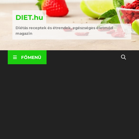
DIET.hu
Diétás receptek és étrendek, egészséges életmód
magazin
FŐMENÜ