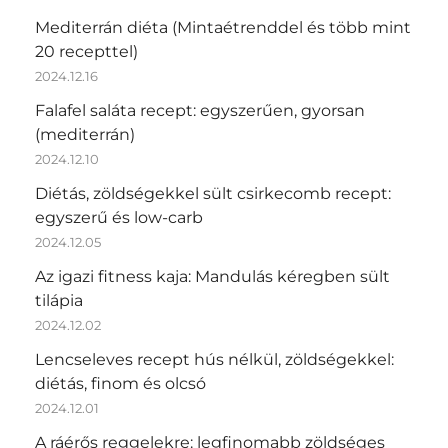
Mediterrán diéta (Mintaétrenddel és több mint
20 recepttel)
2024.12.16
Falafel saláta recept: egyszerűen, gyorsan
(mediterrán)
2024.12.10
Diétás, zöldségekkel sült csirkecomb recept:
egyszerű és low-carb
2024.12.05
Az igazi fitness kaja: Mandulás kéregben sült
tilápia
2024.12.02
Lencseleves recept hús nélkül, zöldségekkel:
diétás, finom és olcsó
2024.12.01
A ráérős reggelekre: legfinomabb zöldséges