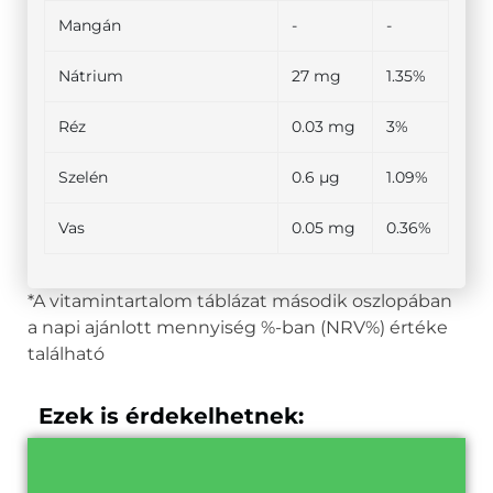
Mangán
-
-
Nátrium
27 mg
1.35%
Réz
0.03 mg
3%
Szelén
0.6 µg
1.09%
Vas
0.05 mg
0.36%
*A vitamintartalom táblázat második oszlopában
a napi ajánlott mennyiség %-ban (NRV%) értéke
található
Ezek is érdekelhetnek: