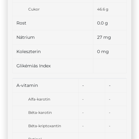
Cukor
46.6 g
Rost
0.0 g
Nátrium
27 mg
Koleszterin
0 mg
Glikémiás Index
A-vitamin
-
-
Alfa-karotin
-
-
Béta-karotin
-
-
Béta-kriptoxantin
-
-