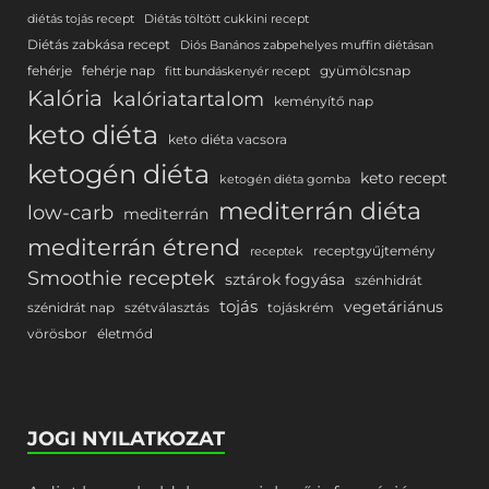
diétás tojás recept
Diétás töltött cukkini recept
Diétás zabkása recept
Diós Banános zabpehelyes muffin diétásan
fehérje
fehérje nap
gyümölcsnap
fitt bundáskenyér recept
Kalória
kalóriatartalom
keményítő nap
keto diéta
keto diéta vacsora
ketogén diéta
keto recept
ketogén diéta gomba
mediterrán diéta
low-carb
mediterrán
mediterrán étrend
receptgyűjtemény
receptek
Smoothie receptek
sztárok fogyása
szénhidrát
tojás
vegetáriánus
szénidrát nap
szétválasztás
tojáskrém
vörösbor
életmód
JOGI NYILATKOZAT