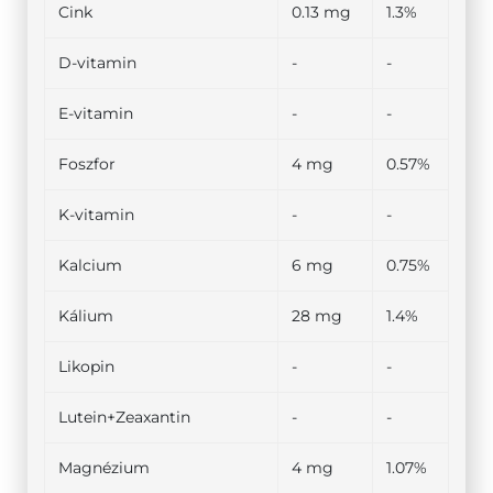
Cink
0.13 mg
1.3%
D-vitamin
-
-
E-vitamin
-
-
Foszfor
4 mg
0.57%
K-vitamin
-
-
Kalcium
6 mg
0.75%
Kálium
28 mg
1.4%
Likopin
-
-
Lutein+Zeaxantin
-
-
Magnézium
4 mg
1.07%