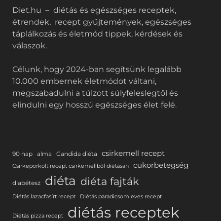
Diet.hu – diétás és egészséges receptek,
étrendek, recept gyűjtemények, egészséges
táplálkozás és életmód tippek, kérdések és
válaszok.
Célunk, hogy 2024-ban segítsünk legalább
10.000 embernek életmódot váltani,
megszabadulni a túlzott súlyfeleslegtől és
elindulni egy hosszú egészséges élet felé.
csirkemell recept
90 nap
alma
Candida diéta
cukorbetegség
Csirkepörkölt recept csirkemellből diétásan
diéta
diéta fajták
diabétesz
Diétás lazacfasírt recept
Diétás paradicsomleves recept
diétás receptek
Diétás pizza recept