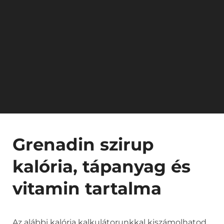
Grenadin szirup
kalória, tápanyag és
vitamin tartalma
Az alábbi kalória kalkulátorunkkal kiszámolhatod