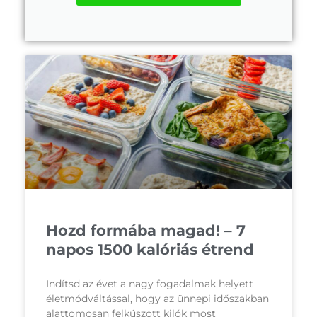
Hozd formába magad! – 7
napos 1500 kalóriás étrend
Indítsd az évet a nagy fogadalmak helyett
életmódváltással, hogy az ünnepi időszakban
alattomosan felkúszott kilók most