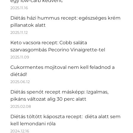
egy low-carb kedvenc
2025.11.16
Diétás házi hummus recept: egészséges krém
pillanatok alatt
2025.11.12
Keto vacsora recept: Cobb saláta
szarvasgombás Pecorino Vinaigrette-tel
2025.11.09
Cukormentes mojitoval nem kell feladnod a
diétád!
2025.06.12
Diétás spenót recept másképp: Izgalmas,
pikáns változat alig 30 perc alatt
2025.02.08
Diétás töltött káposzta recept: diéta alatt sem
kell lemondani róla
2024.12.16