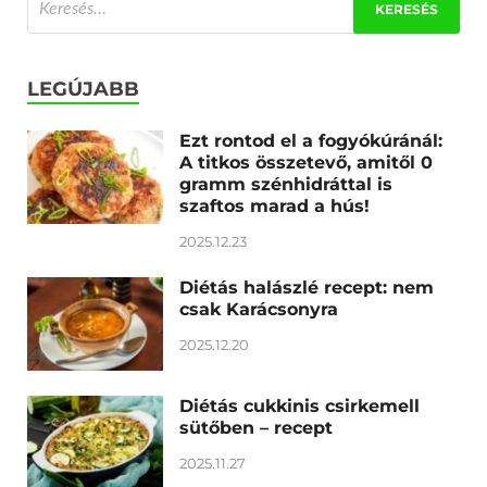
LEGÚJABB
Ezt rontod el a fogyókúránál:
A titkos összetevő, amitől 0
gramm szénhidráttal is
szaftos marad a hús!
2025.12.23
Diétás halászlé recept: nem
csak Karácsonyra
2025.12.20
Diétás cukkinis csirkemell
sütőben – recept
2025.11.27