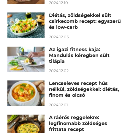
2024.12.10
Diétás, zöldségekkel sült
csirkecomb recept: egyszerű
és low-carb
2024.12.05
Az igazi fitness kaja:
Mandulás kéregben sült
tilápia
2024.12.02
Lencseleves recept hús
nélkül, zöldségekkel: diétás,
finom és olcsó
2024.12.01
A ráérős reggelekre:
legfinomabb zöldséges
frittata recept