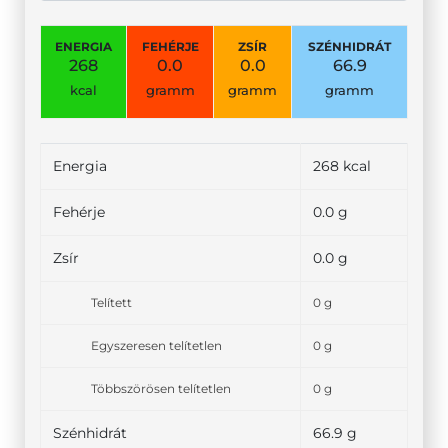
ENERGIA
FEHÉRJE
ZSÍR
SZÉNHIDRÁT
268
0.0
0.0
66.9
kcal
gramm
gramm
gramm
Energia
268 kcal
Fehérje
0.0 g
Zsír
0.0 g
Telített
0 g
Egyszeresen telítetlen
0 g
Többszörösen telítetlen
0 g
Szénhidrát
66.9 g