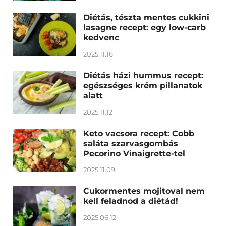
Diétás, tészta mentes cukkini
lasagne recept: egy low-carb
kedvenc
2025.11.16
Diétás házi hummus recept:
egészséges krém pillanatok
alatt
2025.11.12
Keto vacsora recept: Cobb
saláta szarvasgombás
Pecorino Vinaigrette-tel
2025.11.09
Cukormentes mojitoval nem
kell feladnod a diétád!
2025.06.12