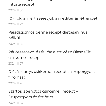
frittata recept
2024.11.30
10+1 ok, amiért szeretjük a mediterrán étrendet
2024.11.29
Paradicsomos penne recept diétásan, hús
nélkül
2024.11.28
Pár összetevő, és fél óra alatt kész: Olasz sült
csirkemell recept
2024.11.27
Diétás currys csirkemell recept: a szupergyors
finomság
2024.11.26
Szaftos, spenótos csirkemell recept –
Szupergyors és fitt ötlet
2024.11.25