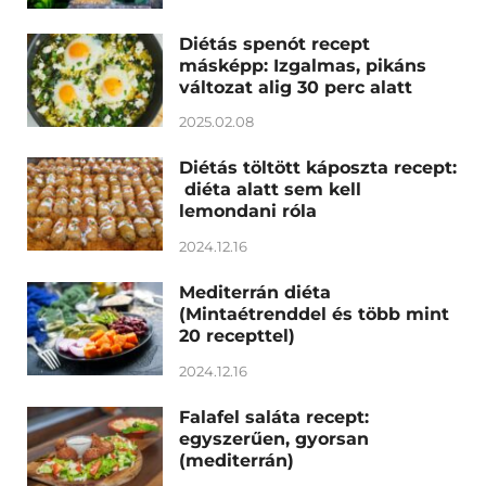
Diétás spenót recept
másképp: Izgalmas, pikáns
változat alig 30 perc alatt
2025.02.08
Diétás töltött káposzta recept:
diéta alatt sem kell
lemondani róla
2024.12.16
Mediterrán diéta
(Mintaétrenddel és több mint
20 recepttel)
2024.12.16
Falafel saláta recept:
egyszerűen, gyorsan
(mediterrán)