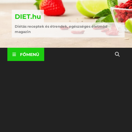
DIET.hu
Diétás receptek és étrendek, egészséges életmód
magazin
FŐMENÜ