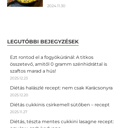
2024.11.30
LEGUTÓBBI BEJEGYZÉSEK
Ezt rontod el a fogyókúránál: A titkos
összetevő, amitől 0 gramm szénhidráttal is
szaftos marad a hús!
2025.12.23
Diétás halászlé recept: nem csak Karácsonyra
2025.12.20
Diétás cukkinis csirkemell sütőben – recept
2025.11.27
Diétás, tészta mentes cukkini lasagne recept: