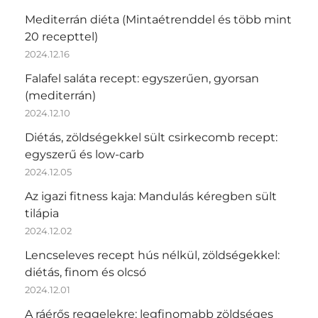
Mediterrán diéta (Mintaétrenddel és több mint
20 recepttel)
2024.12.16
Falafel saláta recept: egyszerűen, gyorsan
(mediterrán)
2024.12.10
Diétás, zöldségekkel sült csirkecomb recept:
egyszerű és low-carb
2024.12.05
Az igazi fitness kaja: Mandulás kéregben sült
tilápia
2024.12.02
Lencseleves recept hús nélkül, zöldségekkel:
diétás, finom és olcsó
2024.12.01
A ráérős reggelekre: legfinomabb zöldséges