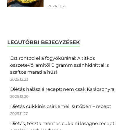
2024.11.30
LEGUTÓBBI BEJEGYZÉSEK
Ezt rontod el a fogyókúránál: A titkos
összetevő, amitől 0 gramm szénhidráttal is
szaftos marad a hús!
2025.12.23
Diétás halászlé recept: nem csak Karácsonyra
2025.12.20
Diétás cukkinis csirkemell sütőben – recept
2025.11.27
Diétás, tészta mentes cukkini lasagne recept: