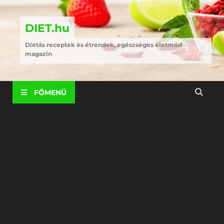
DIET.hu
Diétás receptek és étrendek, egészséges életmód
magazin
FŐMENÜ