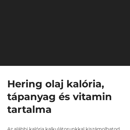
Hering olaj kalória,
tápanyag és vitamin
tartalma
Az alábbi kalória kalkulátorunkkal kiszámolhatod