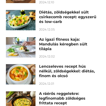
2024.12.10
Diétás, zöldségekkel sült
csirkecomb recept: egyszerű
és low-carb
2024.12.05
Az igazi fitness kaja:
Mandulás kéregben sült
tilápia
2024.12.02
Lencseleves recept hús
nélkül, zöldségekkel: diétás,
finom és olcsó
2024.12.01
A ráérős reggelekre:
legfinomabb zöldséges
frittata recept