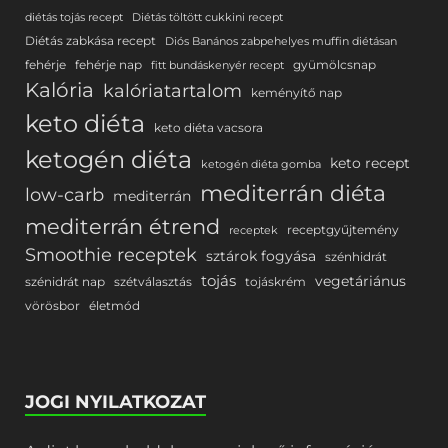
diétás tojás recept
Diétás töltött cukkini recept
Diétás zabkása recept
Diós Banános zabpehelyes muffin diétásan
fehérje
fehérje nap
gyümölcsnap
fitt bundáskenyér recept
Kalória
kalóriatartalom
keményítő nap
keto diéta
keto diéta vacsora
ketogén diéta
keto recept
ketogén diéta gomba
mediterrán diéta
low-carb
mediterrán
mediterrán étrend
receptgyűjtemény
receptek
Smoothie receptek
sztárok fogyása
szénhidrát
tojás
vegetáriánus
szénidrát nap
szétválasztás
tojáskrém
vörösbor
életmód
JOGI NYILATKOZAT