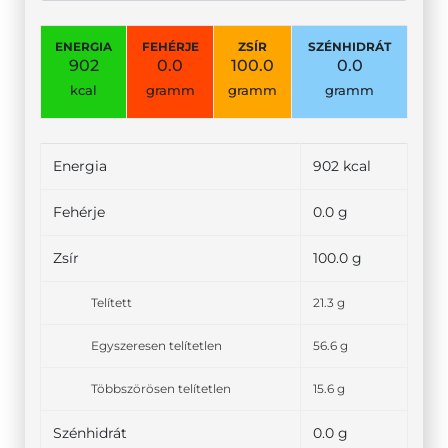
ENERGIA
FEHÉRJE
ZSÍR
SZÉNHIDRÁT
902
0.0
100.0
0.0
kcal
gramm
gramm
gramm
Energia
902 kcal
Fehérje
0.0 g
Zsír
100.0 g
Telített
21.3 g
Egyszeresen telítetlen
56.6 g
Többszörösen telítetlen
15.6 g
Szénhidrát
0.0 g