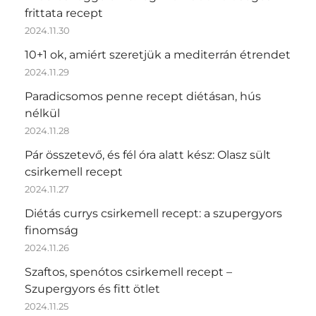
frittata recept
2024.11.30
10+1 ok, amiért szeretjük a mediterrán étrendet
2024.11.29
Paradicsomos penne recept diétásan, hús
nélkül
2024.11.28
Pár összetevő, és fél óra alatt kész: Olasz sült
csirkemell recept
2024.11.27
Diétás currys csirkemell recept: a szupergyors
finomság
2024.11.26
Szaftos, spenótos csirkemell recept –
Szupergyors és fitt ötlet
2024.11.25