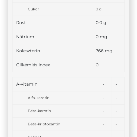
Cukor
0 g
Rost
0.0 g
Nátrium
0 mg
Koleszterin
766 mg
Glikémiás Index
0
A-vitamin
-
-
Alfa-karotin
-
-
Béta-karotin
-
-
Béta-kriptoxantin
-
-