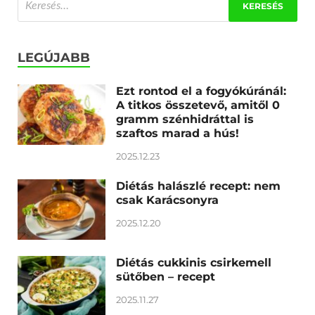
LEGÚJABB
Ezt rontod el a fogyókúránál:
A titkos összetevő, amitől 0
gramm szénhidráttal is
szaftos marad a hús!
2025.12.23
Diétás halászlé recept: nem
csak Karácsonyra
2025.12.20
Diétás cukkinis csirkemell
sütőben – recept
2025.11.27