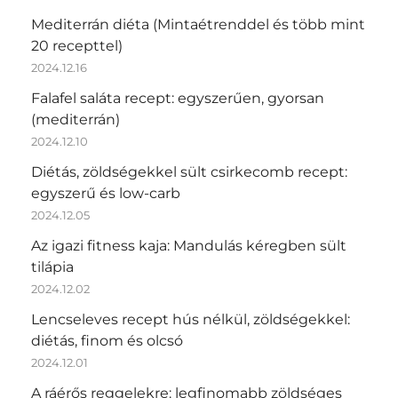
Mediterrán diéta (Mintaétrenddel és több mint
20 recepttel)
2024.12.16
Falafel saláta recept: egyszerűen, gyorsan
(mediterrán)
2024.12.10
Diétás, zöldségekkel sült csirkecomb recept:
egyszerű és low-carb
2024.12.05
Az igazi fitness kaja: Mandulás kéregben sült
tilápia
2024.12.02
Lencseleves recept hús nélkül, zöldségekkel:
diétás, finom és olcsó
2024.12.01
A ráérős reggelekre: legfinomabb zöldséges