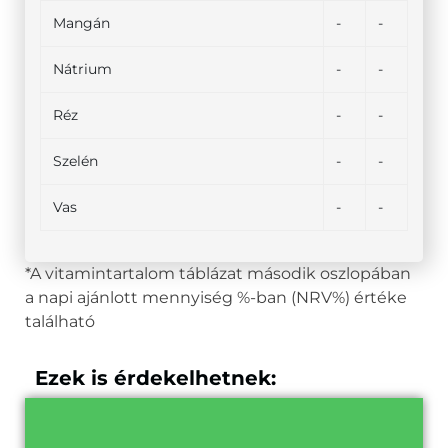
Mangán
-
-
Nátrium
-
-
Réz
-
-
Szelén
-
-
Vas
-
-
*A vitamintartalom táblázat második oszlopában
a napi ajánlott mennyiség %-ban (NRV%) értéke
található
Ezek is érdekelhetnek: