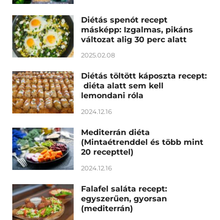
Diétás spenót recept
másképp: Izgalmas, pikáns
változat alig 30 perc alatt
2025.02.08
Diétás töltött káposzta recept:
diéta alatt sem kell
lemondani róla
2024.12.16
Mediterrán diéta
(Mintaétrenddel és több mint
20 recepttel)
2024.12.16
Falafel saláta recept:
egyszerűen, gyorsan
(mediterrán)