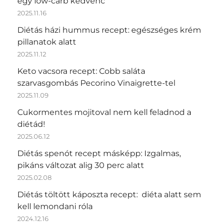
egy low-carb kedvenc
2025.11.16
Diétás házi hummus recept: egészséges krém
pillanatok alatt
2025.11.12
Keto vacsora recept: Cobb saláta
szarvasgombás Pecorino Vinaigrette-tel
2025.11.09
Cukormentes mojitoval nem kell feladnod a
diétád!
2025.06.12
Diétás spenót recept másképp: Izgalmas,
pikáns változat alig 30 perc alatt
2025.02.08
Diétás töltött káposzta recept: diéta alatt sem
kell lemondani róla
2024.12.16