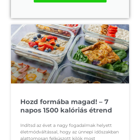
Hozd formába magad! – 7
napos 1500 kalóriás étrend
Indítsd az évet a nagy fogadalmak helyett
életmódváltással, hogy az ünnepi időszakban
alattomosan felkúszott kilók most