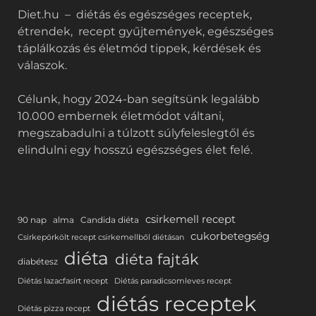
Diet.hu – diétás és egészséges receptek,
étrendek, recept gyűjtemények, egészséges
táplálkozás és életmód tippek, kérdések és
válaszok.
Célunk, hogy 2024-ban segítsünk legalább
10.000 embernek életmódot váltani,
megszabadulni a túlzott súlyfeleslegtől és
elindulni egy hosszú egészséges élet felé.
csirkemell recept
90 nap
alma
Candida diéta
cukorbetegség
Csirkepörkölt recept csirkemellből diétásan
diéta
diéta fajták
diabétesz
Diétás lazacfasírt recept
Diétás paradicsomleves recept
diétás receptek
Diétás pizza recept