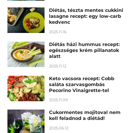
Diétás, tészta mentes cukkini
lasagne recept: egy low-carb
kedvenc
2025.11.16
Diétás házi hummus recept:
egészséges krém pillanatok
alatt
2025.11.12
Keto vacsora recept: Cobb
saláta szarvasgombás
Pecorino Vinaigrette-tel
2025.11.09
Cukormentes mojitoval nem
kell feladnod a diétád!
2025.06.12