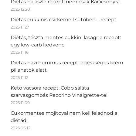
Diétás halászlé recept: nem csak Karácsonyra
2025.12.20
Diétás cukkinis csirkemell sütőben – recept
2025.11.27
Diétás, tészta mentes cukkini lasagne recept:
egy low-carb kedvenc
2025.11.16
Diétás házi hummus recept: egészséges krém
pillanatok alatt
2025.11.12
Keto vacsora recept: Cobb saláta
szarvasgombás Pecorino Vinaigrette-tel
2025.11.09
Cukormentes mojitoval nem kell feladnod a
diétád!
2025.06.12