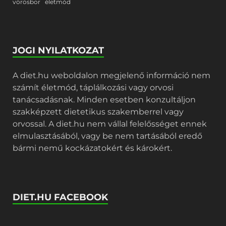
vörösbor
életmód
JOGI NYILATKOZAT
A diet.hu weboldalon megjelenő információ nem
számít életmód, táplálkozási vagy orvosi
tanácsadásnak. Minden esetben konzultáljon
szakképzett dietetikus szakemberrel vagy
orvossal. A diet.hu nem vállal felelősséget ennek
elmulasztásából, vagy be nem tartásából eredő
bármi nemű kockázatokért és károkért.
DIET.HU FACEBOOK