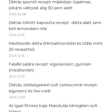
Diétás spenót recept másképp: Izgalmas,
pikáns változat alig 30 perc alatt
2025.02.08
Diétás töltött káposzta recept: diéta alatt sem
kell lemondani róla
2024.12.16
Mediterrán diéta (Mintaétrenddel és több mint
20 recepttel)
2024.12.16
Falafel saláta recept: egyszerűen, gyorsan
(mediterrán)
2024.12.10
Diétás, zöldségekkel sült csirkecomb recept:
egyszerű és low-carb
2024.12.05
Az igazi fitness kaja: Mandulás kéregben sült
tilápia