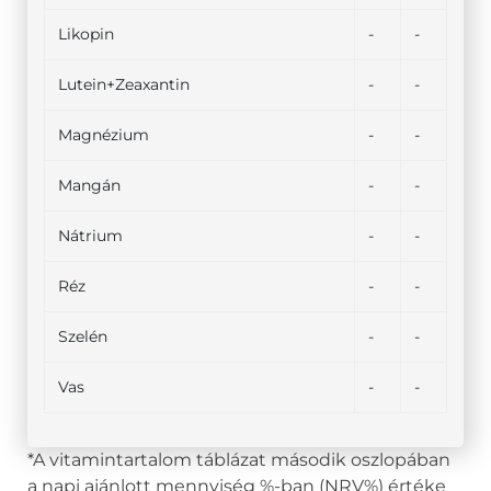
Likopin
-
-
Lutein+Zeaxantin
-
-
Magnézium
-
-
Mangán
-
-
Nátrium
-
-
Réz
-
-
Szelén
-
-
Vas
-
-
*A vitamintartalom táblázat második oszlopában
a napi ajánlott mennyiség %-ban (NRV%) értéke