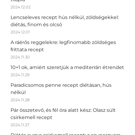
2024.12.02
Lencseleves recept hús nélkül, zöldségekkel:
diétás, finom és olcsó
2024.12.01
A ráérős reggelekre: legfinomabb zöldséges
frittata recept
2024.11.30
10+1 ok, amiért szeretjük a mediterrán étrendet
2024.11.29
Paradicsomos penne recept diétásan, hús
nélkül
2024.11.28
Pár összetevő, és fél óra alatt kész: Olasz sült
csirkemell recept
2024.11.27