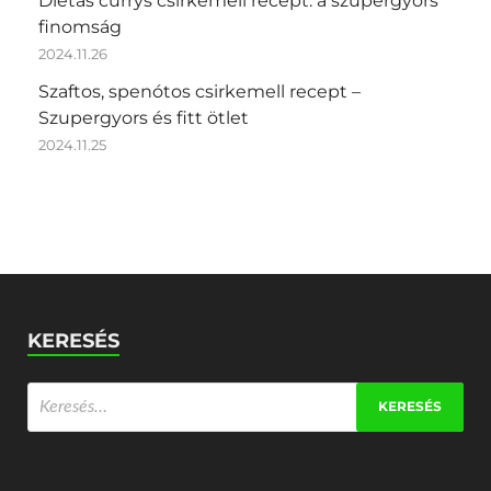
Diétás currys csirkemell recept: a szupergyors
finomság
2024.11.26
Szaftos, spenótos csirkemell recept –
Szupergyors és fitt ötlet
2024.11.25
KERESÉS