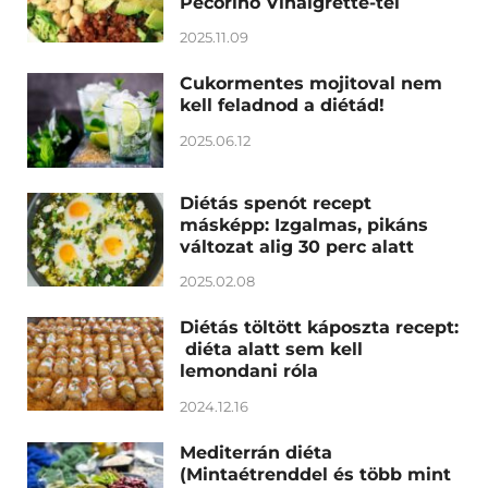
Pecorino Vinaigrette-tel
2025.11.09
Cukormentes mojitoval nem
kell feladnod a diétád!
2025.06.12
Diétás spenót recept
másképp: Izgalmas, pikáns
változat alig 30 perc alatt
2025.02.08
Diétás töltött káposzta recept:
diéta alatt sem kell
lemondani róla
2024.12.16
Mediterrán diéta
(Mintaétrenddel és több mint