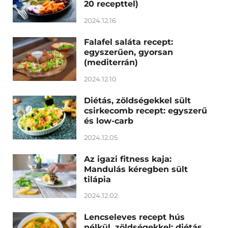
20 recepttel)
2024.12.16
Falafel saláta recept:
egyszerűen, gyorsan
(mediterrán)
2024.12.10
Diétás, zöldségekkel sült
csirkecomb recept: egyszerű
és low-carb
2024.12.05
Az igazi fitness kaja:
Mandulás kéregben sült
tilápia
2024.12.02
Lencseleves recept hús
nélkül, zöldségekkel: diétás,