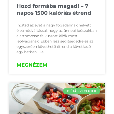
Hozd formába magad! – 7
napos 1500 kalóriás étrend
Indítsd az évet a nagy fogadalmak helyett
életmódváltással, hogy az ünnepi időszakban
alattomosan felkúszott kilók most
leolvadjanak. Ebben lesz segítségedre ez az
egyszerűen követhető étrend a következő
egy hétben. De
MEGNÉZEM
DIÉTÁS RECEPTEK