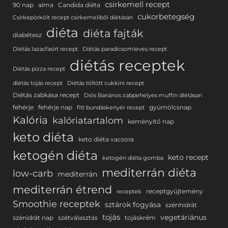
csirkemell recept
90 nap
alma
Candida diéta
cukorbetegség
Csirkepörkölt recept csirkemellből diétásan
diéta
diéta fajták
diabétesz
Diétás lazacfasírt recept
Diétás paradicsomleves recept
diétás receptek
Diétás pizza recept
diétás tojás recept
Diétás töltött cukkini recept
Diétás zabkása recept
Diós Banános zabpehelyes muffin diétásan
fehérje
fehérje nap
gyümölcsnap
fitt bundáskenyér recept
Kalória
kalóriatartalom
keményítő nap
keto diéta
keto diéta vacsora
ketogén diéta
keto recept
ketogén diéta gomba
mediterrán diéta
low-carb
mediterrán
mediterrán étrend
receptgyűjtemény
receptek
Smoothie receptek
sztárok fogyása
szénhidrát
tojás
vegetáriánus
szénidrát nap
szétválasztás
tojáskrém