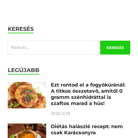
KERESÉS
LEGÚJABB
Ezt rontod el a fogyókúránál:
A titkos összetevő, amitől 0
gramm szénhidráttal is
szaftos marad a hús!
2025.12.23
Diétás halászlé recept: nem
csak Karácsonyra