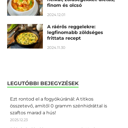
finom és olcsó
2024.12.01
A ráérős reggelekre:
legfinomabb zöldséges
frittata recept
2024.11.30
LEGUTÓBBI BEJEGYZÉSEK
Ezt rontod el a fogyókúránál: A titkos
összetevő, amitől 0 gramm szénhidráttal is
szaftos marad a hús!
2025.12.23