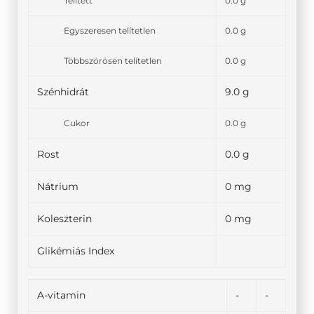
Telített
0.0 g
Egyszeresen telítetlen
0.0 g
Többszörösen telítetlen
0.0 g
Szénhidrát
9.0 g
Cukor
0.0 g
Rost
0.0 g
Nátrium
0 mg
Koleszterin
0 mg
Glikémiás Index
A-vitamin
-
-