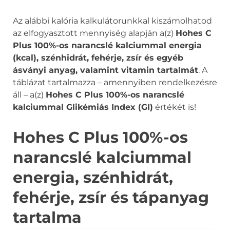
Az alábbi kalória kalkulátorunkkal kiszámolhatod
az elfogyasztott mennyiség alapján a(z)
Hohes C
Plus 100%-os narancslé kalciummal energia
(kcal), szénhidrát, fehérje, zsír és egyéb
ásványi anyag, valamint vitamin tartalmát
. A
táblázat tartalmazza – amennyiben rendelkezésre
áll – a(z)
Hohes C Plus 100%-os narancslé
kalciummal Glikémiás Index (GI)
értékét is!
Hohes C Plus 100%-os
narancslé kalciummal
energia, szénhidrát,
fehérje, zsír és tápanyag
tartalma