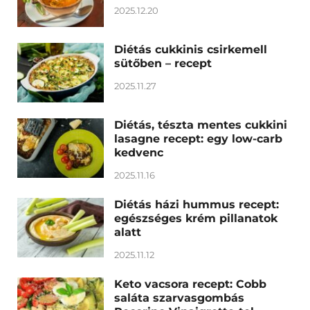
2025.12.20
Diétás cukkinis csirkemell
sütőben – recept
2025.11.27
Diétás, tészta mentes cukkini
lasagne recept: egy low-carb
kedvenc
2025.11.16
Diétás házi hummus recept:
egészséges krém pillanatok
alatt
2025.11.12
Keto vacsora recept: Cobb
saláta szarvasgombás