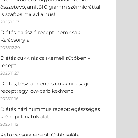
összetevő, amitől 0 gramm szénhidráttal
is szaftos marad a hús!
2025.12.23
Diétás halászlé recept: nem csak
Karácsonyra
2025.12.20
Diétás cukkinis csirkemell sütőben –
recept
2025.11.27
Diétás, tészta mentes cukkini lasagne
recept: egy low-carb kedvenc
2025.11.16
Diétás házi hummus recept: egészséges
krém pillanatok alatt
2025.11.12
Keto vacsora recept: Cobb saláta