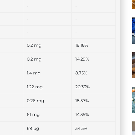
-
-
-
-
-
-
0.2 mg
18.18%
0.2 mg
14.29%
1.4 mg
8.75%
1.22 mg
20.33%
0.26 mg
18.57%
61 mg
14.35%
69 µg
34.5%