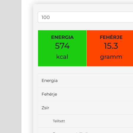
ENERGIA
FEHÉRJE
574
15.3
kcal
gramm
Energia
Fehérje
Zsír
Telített