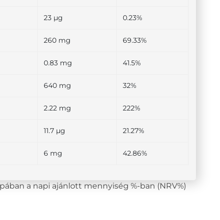
23 µg
0.23%
260 mg
69.33%
0.83 mg
41.5%
640 mg
32%
2.22 mg
222%
11.7 µg
21.27%
6 mg
42.86%
lopában a napi ajánlott mennyiség %-ban (NRV%)