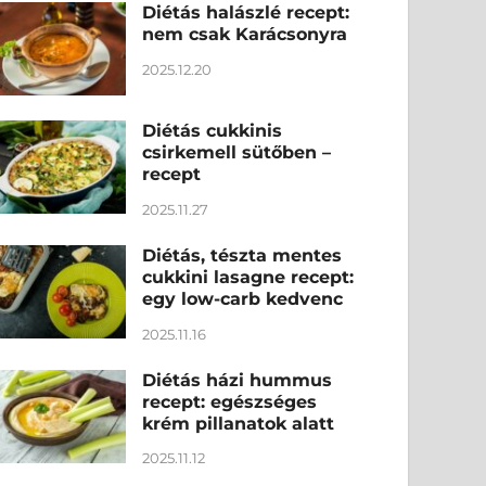
Diétás halászlé recept:
nem csak Karácsonyra
2025.12.20
Diétás cukkinis
csirkemell sütőben –
recept
2025.11.27
Diétás, tészta mentes
cukkini lasagne recept:
egy low-carb kedvenc
2025.11.16
Diétás házi hummus
recept: egészséges
krém pillanatok alatt
2025.11.12