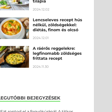
tilápia
2024.12.02
Lencseleves recept hús
nélkül, zöldségekkel:
diétás, finom és olcsó
2024.12.01
A ráérős reggelekre:
legfinomabb zöldséges
frittata recept
2024.11.30
LEGUTÓBBI BEJEGYZÉSEK
Ezt rontod el a fogyókúránál: A titkos