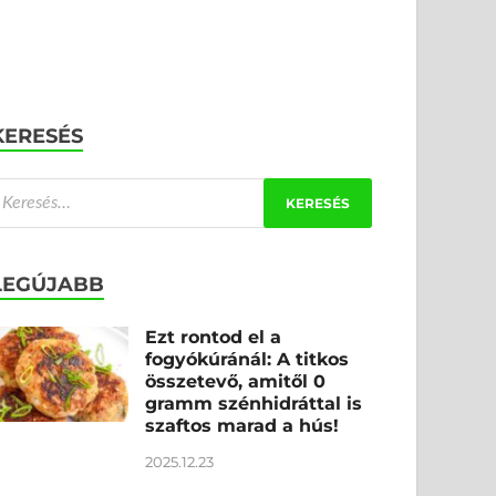
KERESÉS
LEGÚJABB
Ezt rontod el a
fogyókúránál: A titkos
összetevő, amitől 0
gramm szénhidráttal is
szaftos marad a hús!
2025.12.23