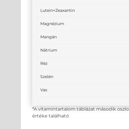
Lutein+Zeaxantin
Magnézium
Mangán
Nátrium
Réz
Szelén
Vas
*A vitamintartalom táblázat második osz
értéke található