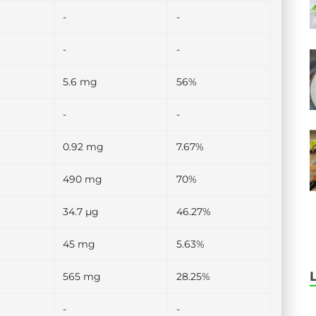
-
-
-
-
5.6 mg
56%
-
-
0.92 mg
7.67%
490 mg
70%
34.7 µg
46.27%
45 mg
5.63%
565 mg
28.25%
-
-