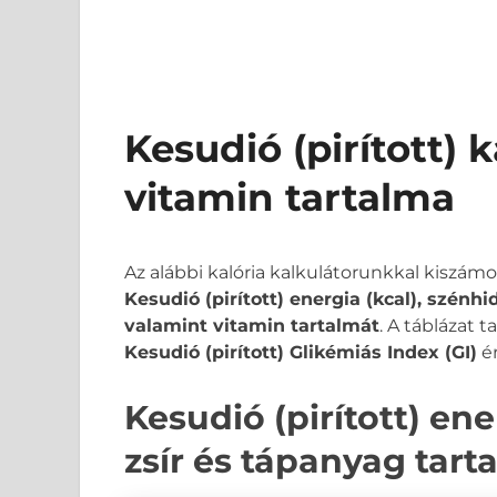
Kesudió (pirított) 
vitamin tartalma
Az alábbi kalória kalkulátorunkkal kiszám
Kesudió (pirított) energia (kcal), szénhi
valamint vitamin tartalmát
. A táblázat 
Kesudió (pirított) Glikémiás Index (GI)
ér
Kesudió (pirított) ene
zsír és tápanyag tart