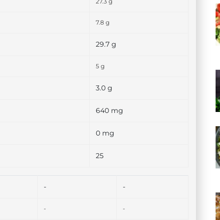
27.3 g
7.8 g
29.7 g
5 g
3.0 g
640 mg
0 mg
25
-
-
-
-