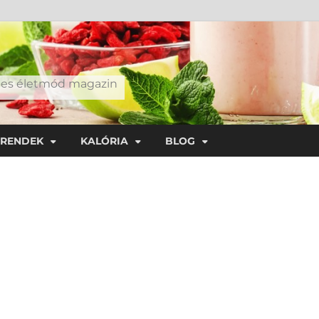
éges életmód magazin
TRENDEK
KALÓRIA
BLOG