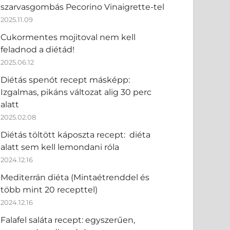
szarvasgombás Pecorino Vinaigrette-tel
2025.11.09
Cukormentes mojitoval nem kell
feladnod a diétád!
2025.06.12
Diétás spenót recept másképp:
Izgalmas, pikáns változat alig 30 perc
alatt
2025.02.08
Diétás töltött káposzta recept: diéta
alatt sem kell lemondani róla
2024.12.16
Mediterrán diéta (Mintaétrenddel és
több mint 20 recepttel)
2024.12.16
Falafel saláta recept: egyszerűen,