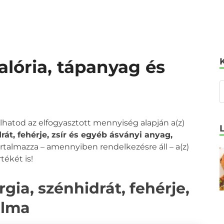
kalória, tápanyag és
olhatod az elfogyasztott mennyiség alapján a(z)
drát, fehérje, zsír és egyéb ásványi anyag,
tartalmazza – amennyiben rendelkezésre áll – a(z)
tékét is!
rgia, szénhidrát, fehérje,
alma