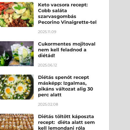
Keto vacsora recept:
Cobb saláta
szarvasgombás
Pecorino Vinaigrette-tel
2025.11.09
Cukormentes mojitoval
nem kell feladnod a
diétád!
2025.06.12
Diétás spenót recept
másképp: Izgalmas,
pikáns változat alig 30
perc alatt
2025.02.08
Diétás töltött káposzta
recept: diéta alatt sem
kell lemondani róla