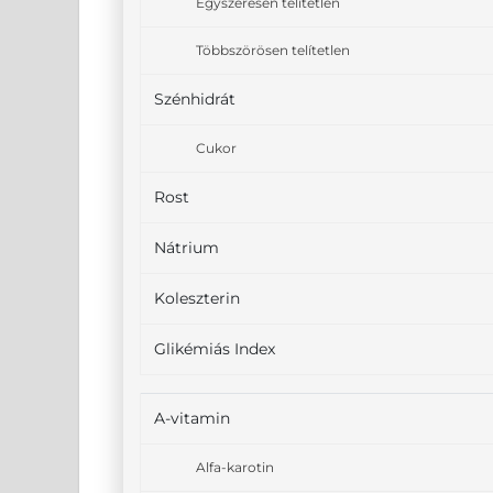
Egyszeresen telítetlen
Többszörösen telítetlen
Szénhidrát
Cukor
Rost
Nátrium
Koleszterin
Glikémiás Index
A-vitamin
Alfa-karotin