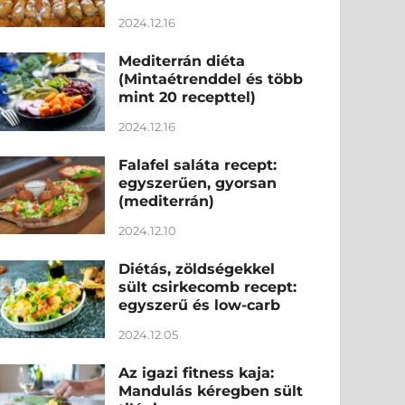
2024.12.16
Mediterrán diéta
(Mintaétrenddel és több
mint 20 recepttel)
2024.12.16
Falafel saláta recept:
egyszerűen, gyorsan
(mediterrán)
2024.12.10
Diétás, zöldségekkel
sült csirkecomb recept:
egyszerű és low-carb
2024.12.05
Az igazi fitness kaja:
Mandulás kéregben sült