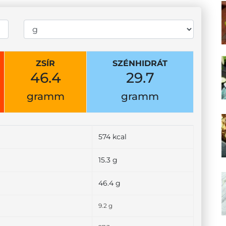
ZSÍR
SZÉNHIDRÁT
46.4
29.7
gramm
gramm
574 kcal
15.3 g
46.4 g
9.2 g