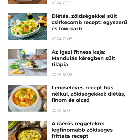
2024.12.10
Diétás, zöldségekkel sült
csirkecomb recept: egyszerű
és low-carb
2024.12.05
Az igazi fitness kaja:
Mandulás kéregben sült
tilápia
2024.12.02
Lencseleves recept hús
nélkül, zöldségekkel: diétás,
finom és olcsó
2024.12.01
A ráérős reggelekre:
legfinomabb zöldséges
frittata recept