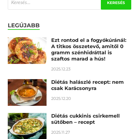
LEGÚJABB
Ezt rontod el a fogyókúránál:
A titkos összetevő, amitől 0
gramm szénhidráttal is
szaftos marad a hús!
2025.12.23
Diétás halászlé recept: nem
csak Karácsonyra
2025.12.20
Diétás cukkinis csirkemell
sütőben – recept
2025.11.27