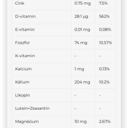
Cink
0.75 mg
7.5%
D-vitamin
28.1 µg
562%
E-vitamin
0.01 mg
0.08%
Foszfor
74 mg
10.57%
K-vitamin
-
-
Kalcium
1 mg
0.13%
Kálium
204 mg
10.2%
Likopin
-
-
Lutein+Zeaxantin
-
-
Magnézium
10 mg
2.67%