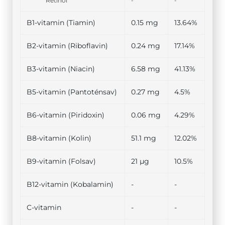
Retinol
-
-
B1-vitamin (Tiamin)
0.15 mg
13.64%
B2-vitamin (Riboflavin)
0.24 mg
17.14%
B3-vitamin (Niacin)
6.58 mg
41.13%
B5-vitamin (Pantoténsav)
0.27 mg
4.5%
B6-vitamin (Piridoxin)
0.06 mg
4.29%
B8-vitamin (Kolin)
51.1 mg
12.02%
B9-vitamin (Folsav)
21 µg
10.5%
B12-vitamin (Kobalamin)
-
-
C-vitamin
-
-