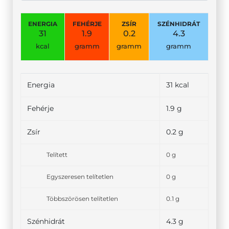
ENERGIA
FEHÉRJE
ZSÍR
SZÉNHIDRÁT
31
1.9
0.2
4.3
kcal
gramm
gramm
gramm
Energia
31 kcal
Fehérje
1.9 g
Zsír
0.2 g
Telített
0 g
Egyszeresen telítetlen
0 g
Többszörösen telítetlen
0.1 g
Szénhidrát
4.3 g