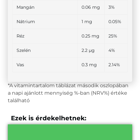
Mangán
0.06 mg
3%
Nátrium
1 mg
0.05%
Réz
0.25 mg
25%
Szelén
2.2 µg
4%
Vas
0.3 mg
2.14%
*A vitamintartalom táblázat második oszlopában
a napi ajánlott mennyiség %-ban (NRV%) értéke
található
Ezek is érdekelhetnek: