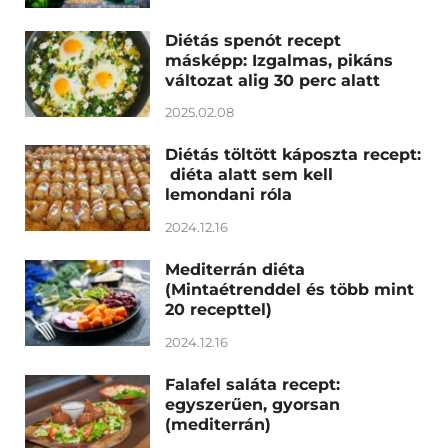
Diétás spenót recept
másképp: Izgalmas, pikáns
változat alig 30 perc alatt
2025.02.08
Diétás töltött káposzta recept:
diéta alatt sem kell
lemondani róla
2024.12.16
Mediterrán diéta
(Mintaétrenddel és több mint
20 recepttel)
2024.12.16
Falafel saláta recept:
egyszerűen, gyorsan
(mediterrán)