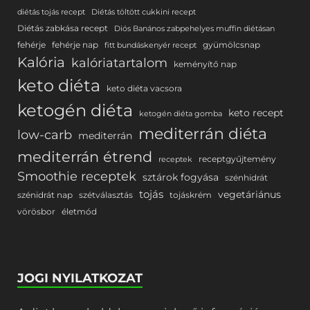
diétás tojás recept
Diétás töltött cukkini recept
Diétás zabkása recept
Diós Banános zabpehelyes muffin diétásan
fehérje
fehérje nap
gyümölcsnap
fitt bundáskenyér recept
Kalória
kalóriatartalom
keményítő nap
keto diéta
keto diéta vacsora
ketogén diéta
keto recept
ketogén diéta gomba
mediterrán diéta
low-carb
mediterrán
mediterrán étrend
receptgyűjtemény
receptek
Smoothie receptek
sztárok fogyása
szénhidrát
tojás
vegetáriánus
szénidrát nap
szétválasztás
tojáskrém
vörösbor
életmód
JOGI NYILATKOZAT