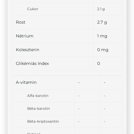
Cukor
2.1 g
Rost
2.7 g
Nátrium
1 mg
Koleszterin
0 mg
Glikémiás Index
0
A-vitamin
-
-
Alfa-karotin
-
-
Béta-karotin
-
-
Béta-kriptoxantin
-
-