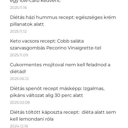
egy low-carb kedvenc
2025.11.16
Diétás házi hummus recept: egészséges krém
pillanatok alatt
2025.11.12
Keto vacsora recept: Cobb saláta
szarvasgombás Pecorino Vinaigrette-tel
2025.11.09
Cukormentes mojitoval nem kell feladnod a
diétád!
2025.06.12
Diétás spenót recept másképp: Izgalmas,
pikáns változat alig 30 perc alatt
2025.02.08
Diétás töltött káposzta recept: diéta alatt sem
kell lemondani róla
2024.12.16