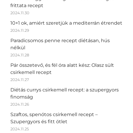
frittata recept
2024.11.30
10+1 ok, amiért szeretjük a mediterrán étrendet
2024.11.29
Paradicsomos penne recept diétásan, hús
nélkül
2024.11.28
Pár összetevő, és fél óra alatt kész: Olasz sült
csirkemell recept
2024.11.27
Diétás currys csirkemell recept: a szupergyors
finomság
2024.11.26
Szaftos, spenótos csirkemell recept –
Szupergyors és fitt ötlet
2024.11.25