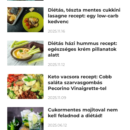
Diétás, tészta mentes cukkini
lasagne recept: egy low-carb
kedvenc
2025.11.16
Diétás házi hummus recept:
egészséges krém pillanatok
alatt
2025.11.12
Keto vacsora recept: Cobb
saláta szarvasgombás
Pecorino Vinaigrette-tel
2025.11.09
Cukormentes mojitoval nem
kell feladnod a diétád!
2025.06.12