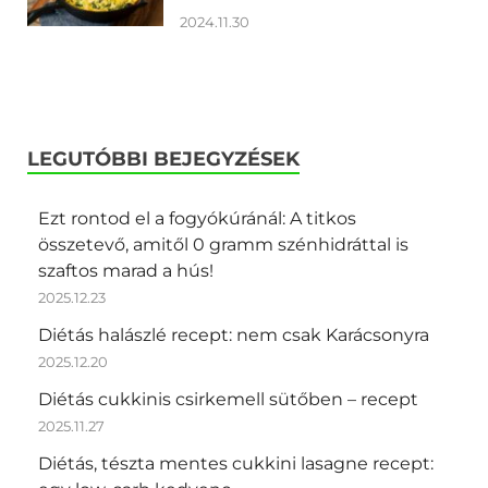
2024.11.30
LEGUTÓBBI BEJEGYZÉSEK
Ezt rontod el a fogyókúránál: A titkos
összetevő, amitől 0 gramm szénhidráttal is
szaftos marad a hús!
2025.12.23
Diétás halászlé recept: nem csak Karácsonyra
2025.12.20
Diétás cukkinis csirkemell sütőben – recept
2025.11.27
Diétás, tészta mentes cukkini lasagne recept: