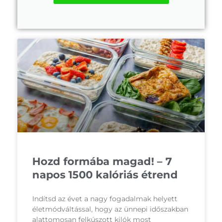
Hozd formába magad! – 7
napos 1500 kalóriás étrend
Indítsd az évet a nagy fogadalmak helyett
életmódváltással, hogy az ünnepi időszakban
alattomosan felkúszott kilók most