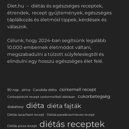
Diet.hu – diétás és egészséges receptek,
étrendek, recept gyűjtemények, egészséges
táplálkozás és életmód tippek, kérdések és
válaszok.
Célunk, hogy 2024-ban segítsünk legalább
10.000 embernek életmódot váltani,
megszabadulni a túlzott súlyfeleslegtől és
elindulni egy hosszú egészséges élet felé.
csirkemell recept
90 nap
alma
Candida diéta
cukorbetegség
Csirkepörkölt recept csirkemellből diétásan
diéta
diéta fajták
diabétesz
Diétás lazacfasírt recept
Diétás paradicsomleves recept
diétás receptek
Diétás pizza recept