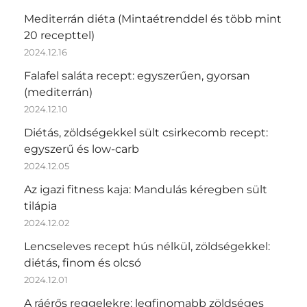
Mediterrán diéta (Mintaétrenddel és több mint
20 recepttel)
2024.12.16
Falafel saláta recept: egyszerűen, gyorsan
(mediterrán)
2024.12.10
Diétás, zöldségekkel sült csirkecomb recept:
egyszerű és low-carb
2024.12.05
Az igazi fitness kaja: Mandulás kéregben sült
tilápia
2024.12.02
Lencseleves recept hús nélkül, zöldségekkel:
diétás, finom és olcsó
2024.12.01
A ráérős reggelekre: legfinomabb zöldséges