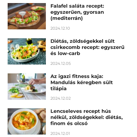
Falafel saláta recept:
egyszerűen, gyorsan
(mediterrán)
2024.12.10
Diétás, zöldségekkel sült
csirkecomb recept: egyszerű
és low-carb
2024.12.05
Az igazi fitness kaja:
Mandulás kéregben sült
tilápia
2024.12.02
Lencseleves recept hús
nélkül, zöldségekkel: diétás,
finom és olcsó
2024.12.01