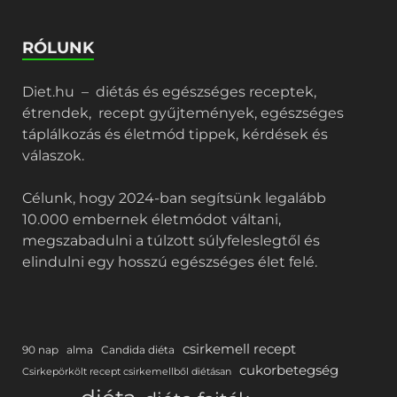
RÓLUNK
Diet.hu – diétás és egészséges receptek,
étrendek, recept gyűjtemények, egészséges
táplálkozás és életmód tippek, kérdések és
válaszok.
Célunk, hogy 2024-ban segítsünk legalább
10.000 embernek életmódot váltani,
megszabadulni a túlzott súlyfeleslegtől és
elindulni egy hosszú egészséges élet felé.
csirkemell recept
90 nap
alma
Candida diéta
cukorbetegség
Csirkepörkölt recept csirkemellből diétásan