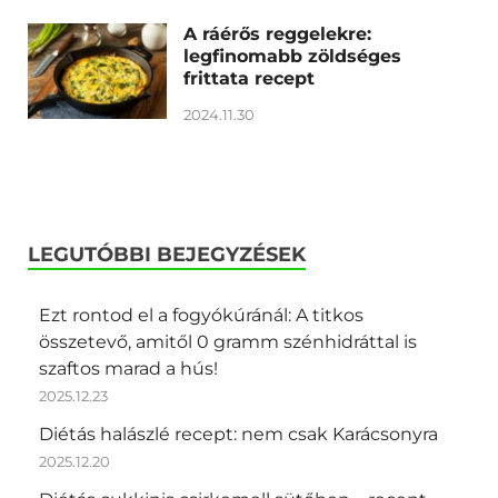
A ráérős reggelekre:
legfinomabb zöldséges
frittata recept
2024.11.30
LEGUTÓBBI BEJEGYZÉSEK
Ezt rontod el a fogyókúránál: A titkos
összetevő, amitől 0 gramm szénhidráttal is
szaftos marad a hús!
2025.12.23
Diétás halászlé recept: nem csak Karácsonyra
2025.12.20