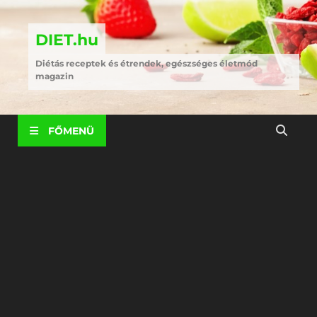
DIET.hu
Diétás receptek és étrendek, egészséges életmód
magazin
FŐMENÜ