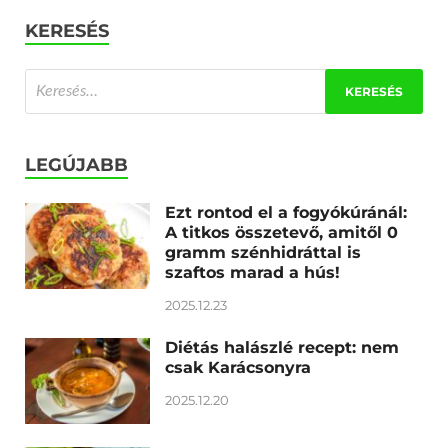
KERESÉS
LEGÚJABB
Ezt rontod el a fogyókúránál:
A titkos összetevő, amitől 0
gramm szénhidráttal is
szaftos marad a hús!
2025.12.23
Diétás halászlé recept: nem
csak Karácsonyra
2025.12.20