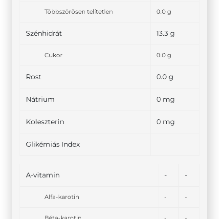
Többszörösen telítetlen
0.0 g
Szénhidrát
13.3 g
Cukor
0.0 g
Rost
0.0 g
Nátrium
0 mg
Koleszterin
0 mg
Glikémiás Index
A-vitamin
-
-
Alfa-karotin
-
-
Béta-karotin
-
-