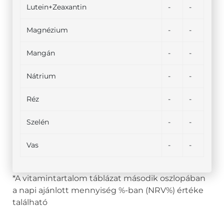
Lutein+Zeaxantin
-
-
Magnézium
-
-
Mangán
-
-
Nátrium
-
-
Réz
-
-
Szelén
-
-
Vas
-
-
*A vitamintartalom táblázat második oszlopában
a napi ajánlott mennyiség %-ban (NRV%) értéke
található