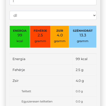
ENERGIA
FEHÉRJE
ZSÍR
SZÉNHIDRÁT
99
2.5
4.0
13.3
kcal
gramm
gramm
gramm
Energia
99 kcal
Fehérje
2.5 g
Zsír
4.0 g
Telített
0.0 g
Egyszeresen telítetlen
0.0 g