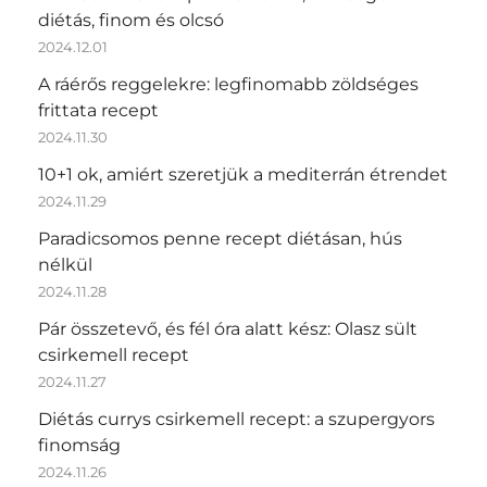
diétás, finom és olcsó
2024.12.01
A ráérős reggelekre: legfinomabb zöldséges
frittata recept
2024.11.30
10+1 ok, amiért szeretjük a mediterrán étrendet
2024.11.29
Paradicsomos penne recept diétásan, hús
nélkül
2024.11.28
Pár összetevő, és fél óra alatt kész: Olasz sült
csirkemell recept
2024.11.27
Diétás currys csirkemell recept: a szupergyors
finomság
2024.11.26