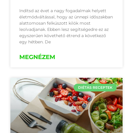
Indítsd az évet a nagy fogadalmak helyett
életmódváltással, hogy az ünnepi időszakban
alattomosan felkúszott kilók most
leolvadjanak. Ebben lesz segítségedre ez az
egyszerűen követhető étrend a következő
egy hétben. De
MEGNÉZEM
DIÉTÁS RECEPTEK