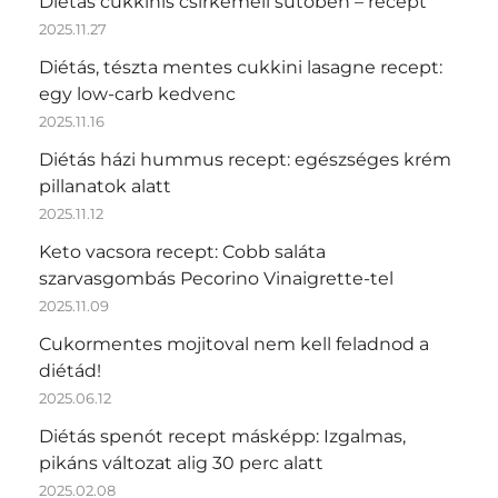
Diétás cukkinis csirkemell sütőben – recept
2025.11.27
Diétás, tészta mentes cukkini lasagne recept:
egy low-carb kedvenc
2025.11.16
Diétás házi hummus recept: egészséges krém
pillanatok alatt
2025.11.12
Keto vacsora recept: Cobb saláta
szarvasgombás Pecorino Vinaigrette-tel
2025.11.09
Cukormentes mojitoval nem kell feladnod a
diétád!
2025.06.12
Diétás spenót recept másképp: Izgalmas,
pikáns változat alig 30 perc alatt
2025.02.08