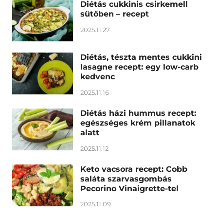
Diétás cukkinis csirkemell
sütőben – recept
2025.11.27
Diétás, tészta mentes cukkini
lasagne recept: egy low-carb
kedvenc
2025.11.16
Diétás házi hummus recept:
egészséges krém pillanatok
alatt
2025.11.12
Keto vacsora recept: Cobb
saláta szarvasgombás
Pecorino Vinaigrette-tel
2025.11.09