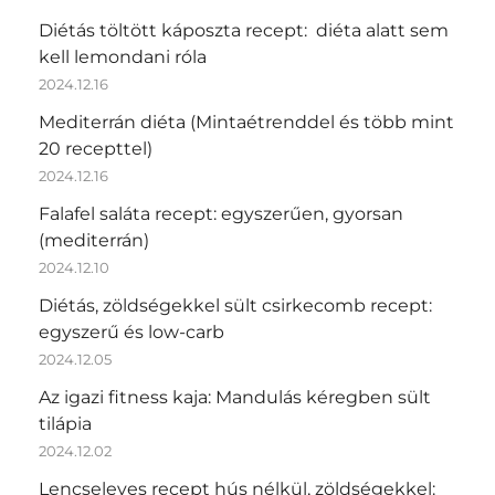
Diétás töltött káposzta recept: diéta alatt sem
kell lemondani róla
2024.12.16
Mediterrán diéta (Mintaétrenddel és több mint
20 recepttel)
2024.12.16
Falafel saláta recept: egyszerűen, gyorsan
(mediterrán)
2024.12.10
Diétás, zöldségekkel sült csirkecomb recept:
egyszerű és low-carb
2024.12.05
Az igazi fitness kaja: Mandulás kéregben sült
tilápia
2024.12.02
Lencseleves recept hús nélkül, zöldségekkel: