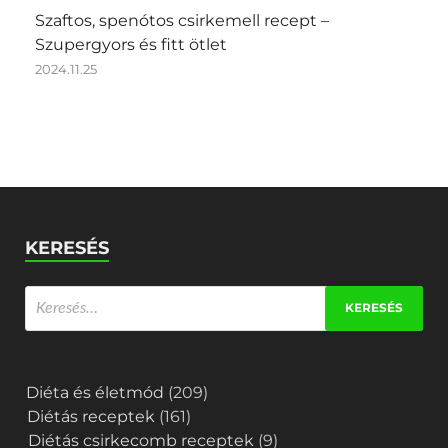
Szaftos, spenótos csirkemell recept –
Szupergyors és fitt ötlet
2024.11.25
KERESÉS
Diéta és életmód
(209)
Diétás receptek
(161)
Diétás csirkecomb receptek
(9)