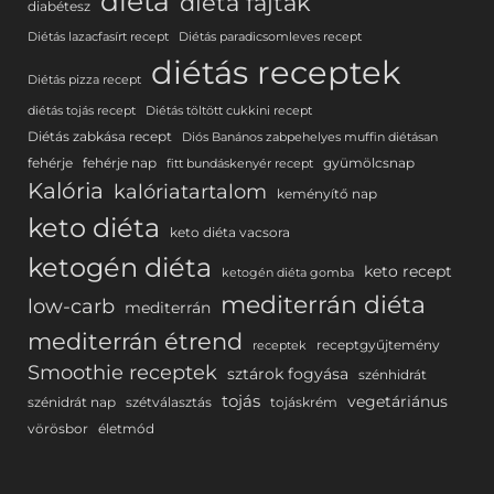
diéta
diéta fajták
diabétesz
Diétás lazacfasírt recept
Diétás paradicsomleves recept
diétás receptek
Diétás pizza recept
diétás tojás recept
Diétás töltött cukkini recept
Diétás zabkása recept
Diós Banános zabpehelyes muffin diétásan
fehérje
fehérje nap
gyümölcsnap
fitt bundáskenyér recept
Kalória
kalóriatartalom
keményítő nap
keto diéta
keto diéta vacsora
ketogén diéta
keto recept
ketogén diéta gomba
mediterrán diéta
low-carb
mediterrán
mediterrán étrend
receptgyűjtemény
receptek
Smoothie receptek
sztárok fogyása
szénhidrát
tojás
vegetáriánus
szénidrát nap
szétválasztás
tojáskrém
vörösbor
életmód