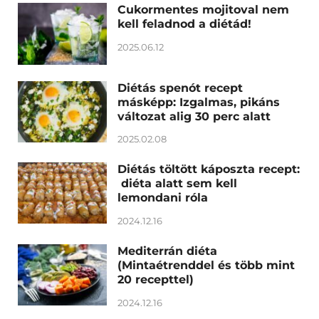
Cukormentes mojitoval nem
kell feladnod a diétád!
2025.06.12
Diétás spenót recept
másképp: Izgalmas, pikáns
változat alig 30 perc alatt
2025.02.08
Diétás töltött káposzta recept:
diéta alatt sem kell
lemondani róla
2024.12.16
Mediterrán diéta
(Mintaétrenddel és több mint
20 recepttel)
2024.12.16