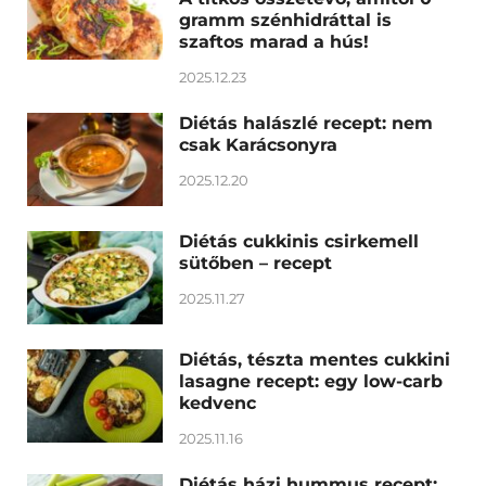
gramm szénhidráttal is
szaftos marad a hús!
2025.12.23
Diétás halászlé recept: nem
csak Karácsonyra
2025.12.20
Diétás cukkinis csirkemell
sütőben – recept
2025.11.27
Diétás, tészta mentes cukkini
lasagne recept: egy low-carb
kedvenc
2025.11.16
Diétás házi hummus recept: