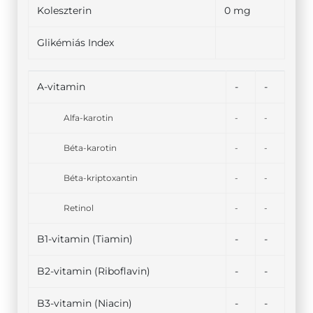
Koleszterin
0 mg
Glikémiás Index
A-vitamin
-
-
Alfa-karotin
-
-
Béta-karotin
-
-
Béta-kriptoxantin
-
-
Retinol
-
-
B1-vitamin (Tiamin)
-
-
B2-vitamin (Riboflavin)
-
-
B3-vitamin (Niacin)
-
-