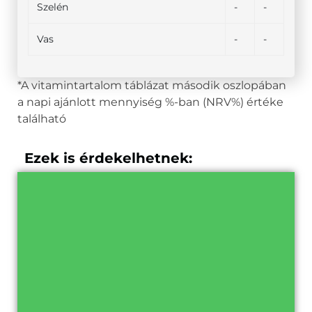
Szelén
-
-
Vas
-
-
*A vitamintartalom táblázat második oszlopában
a napi ajánlott mennyiség %-ban (NRV%) értéke
található
Ezek is érdekelhetnek: