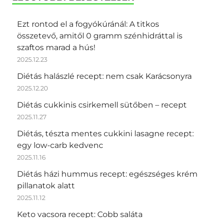
Ezt rontod el a fogyókúránál: A titkos
összetevő, amitől 0 gramm szénhidráttal is
szaftos marad a hús!
2025.12.23
Diétás halászlé recept: nem csak Karácsonyra
2025.12.20
Diétás cukkinis csirkemell sütőben – recept
2025.11.27
Diétás, tészta mentes cukkini lasagne recept:
egy low-carb kedvenc
2025.11.16
Diétás házi hummus recept: egészséges krém
pillanatok alatt
2025.11.12
Keto vacsora recept: Cobb saláta