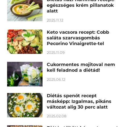
egészséges krém pillanatok
alatt
2025.11.12
Keto vacsora recept: Cobb
saláta szarvasgombás
Pecorino Vinaigrette-tel
2025.11.09
Cukormentes mojitoval nem
kell feladnod a diétád!
2025.06.12
Diétás spenót recept
másképp: Izgalmas, pikáns
változat alig 30 perc alatt
2025.02.08