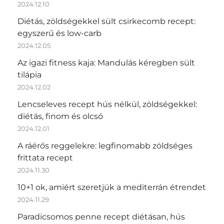
2024.12.10
Diétás, zöldségekkel sült csirkecomb recept:
egyszerű és low-carb
2024.12.05
Az igazi fitness kaja: Mandulás kéregben sült
tilápia
2024.12.02
Lencseleves recept hús nélkül, zöldségekkel:
diétás, finom és olcsó
2024.12.01
A ráérős reggelekre: legfinomabb zöldséges
frittata recept
2024.11.30
10+1 ok, amiért szeretjük a mediterrán étrendet
2024.11.29
Paradicsomos penne recept diétásan, hús