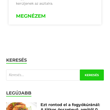
kerüljenek az asztalra.
MEGNÉZEM
KERESÉS
LEGÚJABB
Ezt rontod el a fogyókúránál:
A titkos összetevő, amitől 0