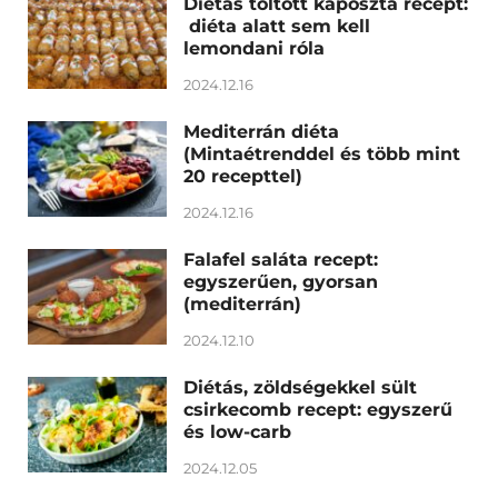
Diétás töltött káposzta recept:
diéta alatt sem kell
lemondani róla
2024.12.16
Mediterrán diéta
(Mintaétrenddel és több mint
20 recepttel)
2024.12.16
Falafel saláta recept:
egyszerűen, gyorsan
(mediterrán)
2024.12.10
Diétás, zöldségekkel sült
csirkecomb recept: egyszerű
és low-carb
2024.12.05