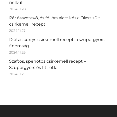
nélkül
2024.11.28
Pár összetevő, és fél óra alatt kész: Olasz sült
csirkemell recept
2024.11.27
Diétás currys csirkemell recept: a szupergyors
finomság
2024.11.26
Szaftos, spenótos csirkemell recept –
Szupergyors és fitt ötlet
2024.11.25