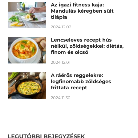
Az igazi fitness kaja:
Mandulás kéregben sült
tilápia
2024.12.02
Lencseleves recept hús
nélkül, zöldségekkel: diétás,
finom és olcsó
2024.12.01
A ráérős reggelekre:
legfinomabb zöldséges
frittata recept
2024.11.30
LEGUTÓBBI BEJEGYZÉSEK