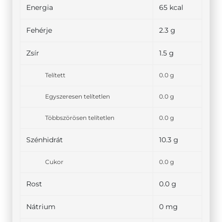
Energia
65 kcal
Fehérje
2.3 g
Zsír
1.5 g
Telített
0.0 g
Egyszeresen telítetlen
0.0 g
Többszörösen telítetlen
0.0 g
Szénhidrát
10.3 g
Cukor
0.0 g
Rost
0.0 g
Nátrium
0 mg