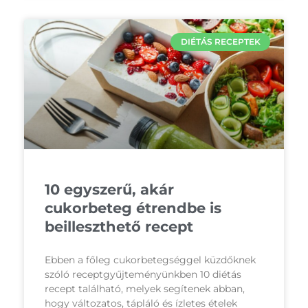
DIÉTÁS RECEPTEK
10 egyszerű, akár
cukorbeteg étrendbe is
beilleszthető recept
Ebben a főleg cukorbetegséggel küzdőknek
szóló receptgyűjteményünkben 10 diétás
recept található, melyek segítenek abban,
hogy változatos, tápláló és ízletes ételek