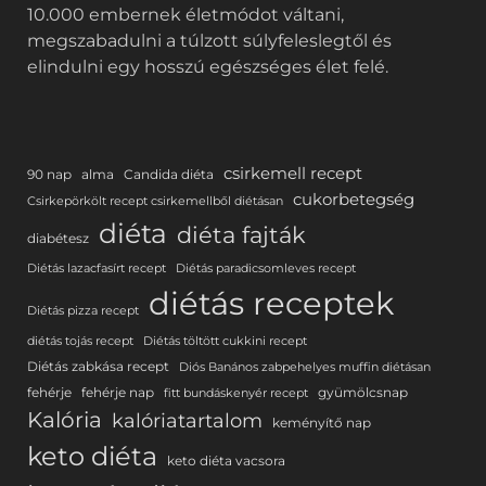
10.000 embernek életmódot váltani,
megszabadulni a túlzott súlyfeleslegtől és
elindulni egy hosszú egészséges élet felé.
csirkemell recept
90 nap
alma
Candida diéta
cukorbetegség
Csirkepörkölt recept csirkemellből diétásan
diéta
diéta fajták
diabétesz
Diétás lazacfasírt recept
Diétás paradicsomleves recept
diétás receptek
Diétás pizza recept
diétás tojás recept
Diétás töltött cukkini recept
Diétás zabkása recept
Diós Banános zabpehelyes muffin diétásan
fehérje
fehérje nap
gyümölcsnap
fitt bundáskenyér recept
Kalória
kalóriatartalom
keményítő nap
keto diéta
keto diéta vacsora