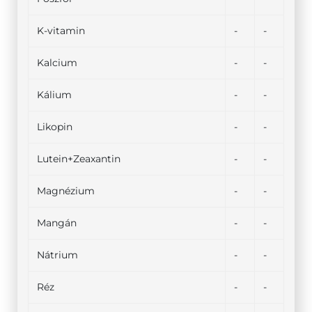
K-vitamin
-
-
Kalcium
-
-
Kálium
-
-
Likopin
-
-
Lutein+Zeaxantin
-
-
Magnézium
-
-
Mangán
-
-
Nátrium
-
-
Réz
-
-