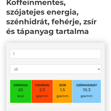
Koffeinmentes,
szójatejes energia,
szénhidrát, fehérje, zsír
és tápanyag tartalma
ENERGIA
FEHÉRJE
ZSÍR
SZÉNHIDRÁT
65
2.3
1.5
10.3
kcal
gramm
gramm
gramm