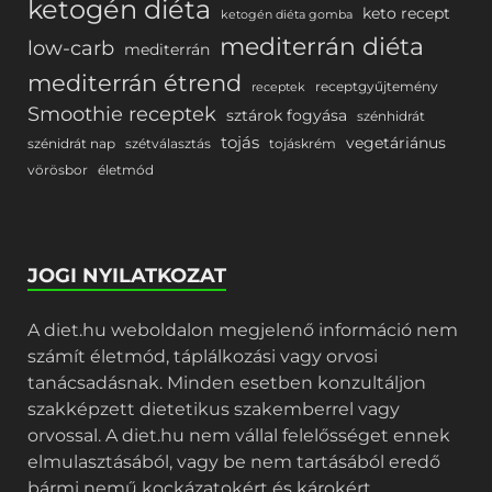
ketogén diéta
keto recept
ketogén diéta gomba
mediterrán diéta
low-carb
mediterrán
mediterrán étrend
receptgyűjtemény
receptek
Smoothie receptek
sztárok fogyása
szénhidrát
tojás
vegetáriánus
szénidrát nap
szétválasztás
tojáskrém
vörösbor
életmód
JOGI NYILATKOZAT
A diet.hu weboldalon megjelenő információ nem
számít életmód, táplálkozási vagy orvosi
tanácsadásnak. Minden esetben konzultáljon
szakképzett dietetikus szakemberrel vagy
orvossal. A diet.hu nem vállal felelősséget ennek
elmulasztásából, vagy be nem tartásából eredő
bármi nemű kockázatokért és károkért.