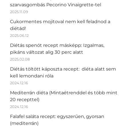
szarvasgombás Pecorino Vinaigrette-tel
2025.11.09
Cukormentes mojitoval nem kell feladnod a
diétád!
2025.06.12
Diétás spenót recept másképp: Izgalmas,
pikáns változat alig 30 perc alatt
2025.02.08
Diétás töltött káposzta recept: diéta alatt sem
kell lemondani róla
2024.12.16
Mediterrán diéta (Mintaétrenddel és több mint
20 recepttel)
2024.12.16
Falafel saláta recept: egyszerűen, gyorsan
(mediterrán)