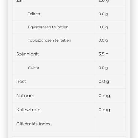
Zsír
2.8 g
Telített
0.0 g
Egyszeresen telítetlen
0.0 g
Többszörösen telítetlen
0.0 g
Szénhidrát
3.5 g
Cukor
0.0 g
Rost
0.0 g
Nátrium
0 mg
Koleszterin
0 mg
Glikémiás Index