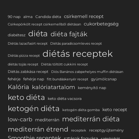
csirkemell recept
90 nap
alma
Candida diéta
cukorbetegség
Csirkepörkölt recept csirkemellből diétásan
diéta
diéta fajták
diabétesz
Diétás lazacfasírt recept
Diétás paradicsomleves recept
diétás receptek
Diétás pizza recept
diétás tojás recept
Diétás töltött cukkini recept
Diétás zabkása recept
Diós Banános zabpehelyes muffin diétásan
fehérje
fehérje nap
gyümölcsnap
fitt bundáskenyér recept
Kalória
kalóriatartalom
keményítő nap
keto diéta
keto diéta vacsora
ketogén diéta
keto recept
ketogén diéta gomba
mediterrán diéta
low-carb
mediterrán
mediterrán étrend
receptgyűjtemény
receptek
Smoothie receptek
sztárok fogyása
szénhidrát