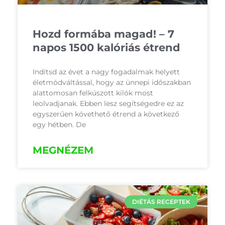
Hozd formába magad! – 7
napos 1500 kalóriás étrend
Indítsd az évet a nagy fogadalmak helyett
életmódváltással, hogy az ünnepi időszakban
alattomosan felkúszott kilók most
leolvadjanak. Ebben lesz segítségedre ez az
egyszerűen követhető étrend a következő
egy hétben. De
MEGNÉZEM
DIÉTÁS RECEPTEK