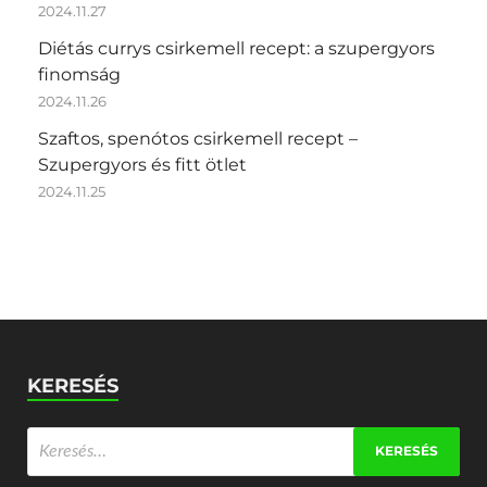
2024.11.27
Diétás currys csirkemell recept: a szupergyors
finomság
2024.11.26
Szaftos, spenótos csirkemell recept –
Szupergyors és fitt ötlet
2024.11.25
KERESÉS