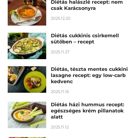
Diétás halászlé recept: nem
csak Karácsonyra
2025.12.20
Diétás cukkinis csirkemell
sütőben – recept
2025.11.27
Diétás, tészta mentes cukkini
lasagne recept: egy low-carb
kedvenc
2025.11.16
Diétás házi hummus recept:
egészséges krém pillanatok
alatt
2025.11.12