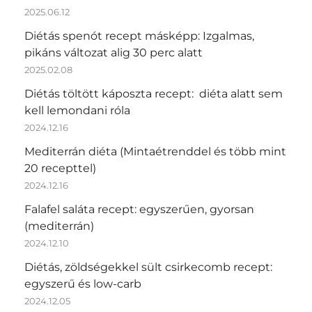
2025.06.12
Diétás spenót recept másképp: Izgalmas,
pikáns változat alig 30 perc alatt
2025.02.08
Diétás töltött káposzta recept: diéta alatt sem
kell lemondani róla
2024.12.16
Mediterrán diéta (Mintaétrenddel és több mint
20 recepttel)
2024.12.16
Falafel saláta recept: egyszerűen, gyorsan
(mediterrán)
2024.12.10
Diétás, zöldségekkel sült csirkecomb recept:
egyszerű és low-carb
2024.12.05