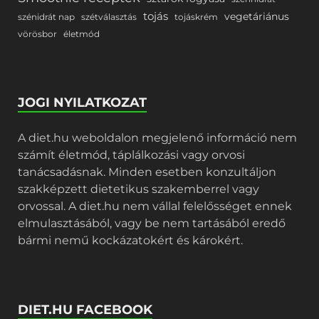
tojás
vegetáriánus
szénidrát nap
szétválasztás
tojáskrém
vörösbor
életmód
JOGI NYILATKOZAT
A diet.hu weboldalon megjelenő információ nem
számít életmód, táplálkozási vagy orvosi
tanácsadásnak. Minden esetben konzultáljon
szakképzett dietetikus szakemberrel vagy
orvossal. A diet.hu nem vállal felelősséget ennek
elmulasztásából, vagy be nem tartásából eredő
bármi nemű kockázatokért és károkért.
DIET.HU FACEBOOK