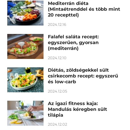
Mediterrán diéta
(Mintaétrenddel és több mint
20 recepttel)
2024.12.16
Falafel saláta recept:
egyszerűen, gyorsan
(mediterrán)
2024.12.10
Diétás, zöldségekkel sült
csirkecomb recept: egyszerű
és low-carb
2024.12.05
Az igazi fitness kaja:
Mandulás kéregben sült
tilápia
2024.12.02