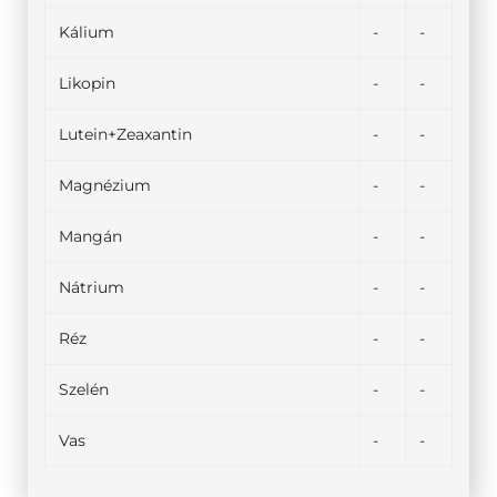
Kálium
-
-
Likopin
-
-
Lutein+Zeaxantin
-
-
Magnézium
-
-
Mangán
-
-
Nátrium
-
-
Réz
-
-
Szelén
-
-
Vas
-
-