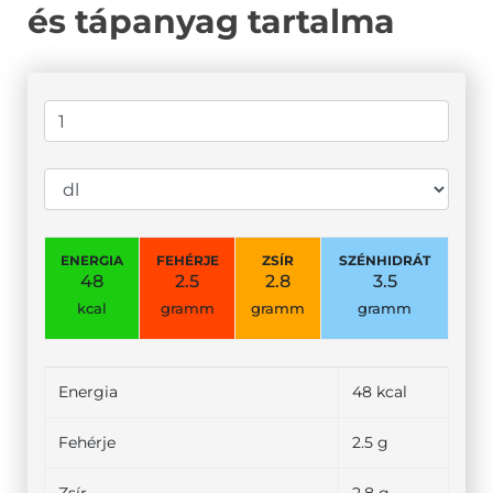
és tápanyag tartalma
ENERGIA
FEHÉRJE
ZSÍR
SZÉNHIDRÁT
48
2.5
2.8
3.5
kcal
gramm
gramm
gramm
Energia
48 kcal
Fehérje
2.5 g