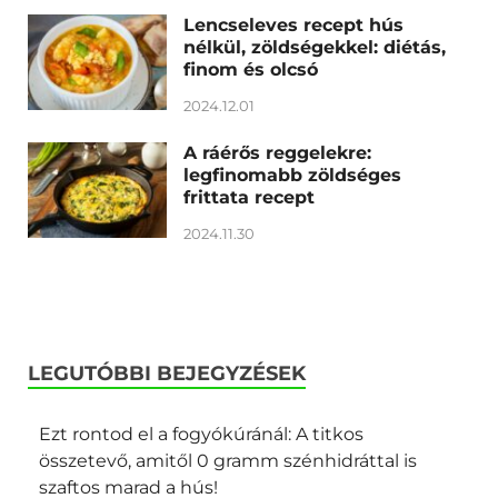
Lencseleves recept hús
nélkül, zöldségekkel: diétás,
finom és olcsó
2024.12.01
A ráérős reggelekre:
legfinomabb zöldséges
frittata recept
2024.11.30
LEGUTÓBBI BEJEGYZÉSEK
Ezt rontod el a fogyókúránál: A titkos
összetevő, amitől 0 gramm szénhidráttal is
szaftos marad a hús!