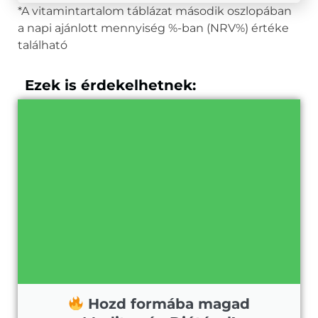
*A vitamintartalom táblázat második oszlopában
a napi ajánlott mennyiség %-ban (NRV%) értéke
található
Ezek is érdekelhetnek:
Hozd formába magad