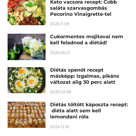
Keto vacsora recept: Cobb
saláta szarvasgombás
Pecorino Vinaigrette-tel
2025.11.09
Cukormentes mojitoval nem
kell feladnod a diétád!
2025.06.12
Diétás spenót recept
másképp: Izgalmas, pikáns
változat alig 30 perc alatt
2025.02.08
Diétás töltött káposzta recept:
diéta alatt sem kell
lemondani róla
2024.12.16