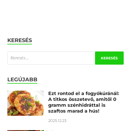
KERESÉS
LEGÚJABB
Ezt rontod el a fogyókúránál:
A titkos összetevő, amitől 0
gramm szénhidráttal is
szaftos marad a hús!
2025.12.23