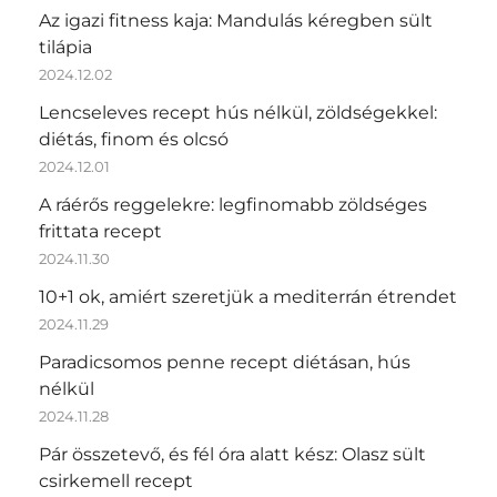
Az igazi fitness kaja: Mandulás kéregben sült
tilápia
2024.12.02
Lencseleves recept hús nélkül, zöldségekkel:
diétás, finom és olcsó
2024.12.01
A ráérős reggelekre: legfinomabb zöldséges
frittata recept
2024.11.30
10+1 ok, amiért szeretjük a mediterrán étrendet
2024.11.29
Paradicsomos penne recept diétásan, hús
nélkül
2024.11.28
Pár összetevő, és fél óra alatt kész: Olasz sült
csirkemell recept