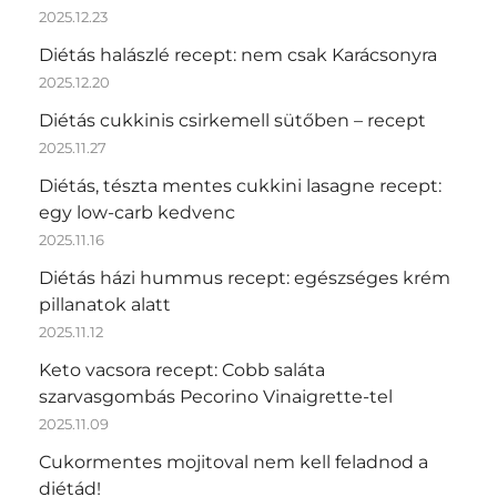
2025.12.23
Diétás halászlé recept: nem csak Karácsonyra
2025.12.20
Diétás cukkinis csirkemell sütőben – recept
2025.11.27
Diétás, tészta mentes cukkini lasagne recept:
egy low-carb kedvenc
2025.11.16
Diétás házi hummus recept: egészséges krém
pillanatok alatt
2025.11.12
Keto vacsora recept: Cobb saláta
szarvasgombás Pecorino Vinaigrette-tel
2025.11.09
Cukormentes mojitoval nem kell feladnod a
diétád!