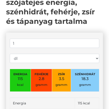
szójatejes energia,
szénhidrát, fehérje, zsír
és tápanyag tartalma
ENERGIA
FEHÉRJE
ZSÍR
SZÉNHIDRÁT
115
2.8
3.5
18.3
kcal
gramm
gramm
gramm
Energia
115 kcal