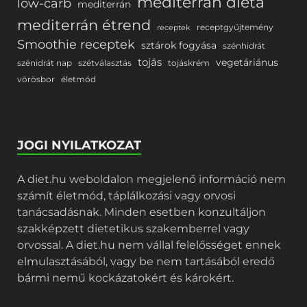
mediterrán diéta
low-carb
mediterrán
mediterrán étrend
receptgyűjtemény
receptek
Smoothie receptek
sztárok fogyása
szénhidrát
tojás
vegetáriánus
szénidrát nap
szétválasztás
tojáskrém
vörösbor
életmód
JOGI NYILATKOZAT
A diet.hu weboldalon megjelenő információ nem
számít életmód, táplálkozási vagy orvosi
tanácsadásnak. Minden esetben konzultáljon
szakképzett dietetikus szakemberrel vagy
orvossal. A diet.hu nem vállal felelősséget ennek
elmulasztásából, vagy be nem tartásából eredő
bármi nemű kockázatokért és károkért.