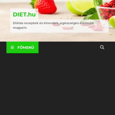
DIET.hu
Diétás receptek és étrendek, egészséges életmód
magazin
FŐMENÜ