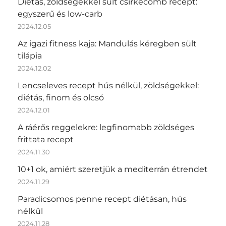
Diétás, zöldségekkel sült csirkecomb recept:
egyszerű és low-carb
2024.12.05
Az igazi fitness kaja: Mandulás kéregben sült
tilápia
2024.12.02
Lencseleves recept hús nélkül, zöldségekkel:
diétás, finom és olcsó
2024.12.01
A ráérős reggelekre: legfinomabb zöldséges
frittata recept
2024.11.30
10+1 ok, amiért szeretjük a mediterrán étrendet
2024.11.29
Paradicsomos penne recept diétásan, hús
nélkül
2024.11.28