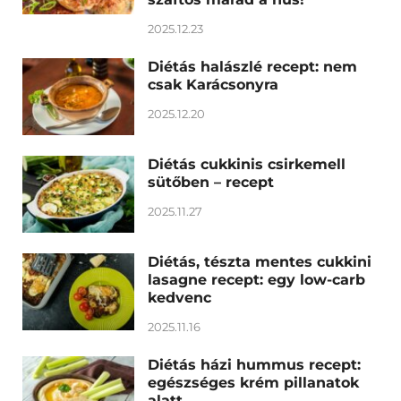
2025.12.23
Diétás halászlé recept: nem
csak Karácsonyra
2025.12.20
Diétás cukkinis csirkemell
sütőben – recept
2025.11.27
Diétás, tészta mentes cukkini
lasagne recept: egy low-carb
kedvenc
2025.11.16
Diétás házi hummus recept:
egészséges krém pillanatok
alatt