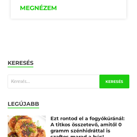
MEGNÉZEM
KERESÉS
LEGÚJABB
Ezt rontod el a fogyókúránál:
A titkos összetevő, amitől 0
gramm szénhidráttal is
szaftos marad a hús!