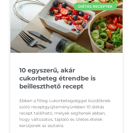
DIÉTÁS RECEPTEK
10 egyszerű, akár
cukorbeteg étrendbe is
beilleszthető recept
Ebben a főleg cukorbetegséggel küzdőknek
szóló receptgyűjteményünkben 10 diétás
recept található, melyek segítenek abban,
hogy változatos, tápláló és ízletes ételek
kerüljenek az asztalra.