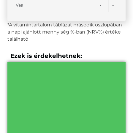
Vas
-
-
*A vitamintartalom táblázat második oszlopában
a napi ajánlott mennyiség %-ban (NRV%) értéke
található
Ezek is érdekelhetnek: