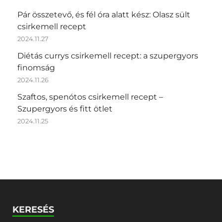
Pár összetevő, és fél óra alatt kész: Olasz sült
csirkemell recept
2024.11.27
Diétás currys csirkemell recept: a szupergyors
finomság
2024.11.26
Szaftos, spenótos csirkemell recept –
Szupergyors és fitt ötlet
2024.11.25
KERESÉS