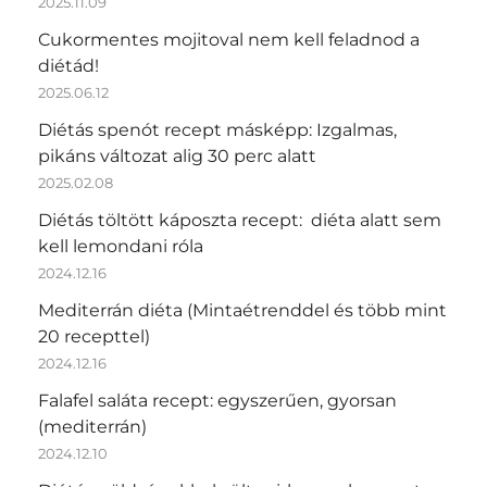
2025.11.09
Cukormentes mojitoval nem kell feladnod a
diétád!
2025.06.12
Diétás spenót recept másképp: Izgalmas,
pikáns változat alig 30 perc alatt
2025.02.08
Diétás töltött káposzta recept: diéta alatt sem
kell lemondani róla
2024.12.16
Mediterrán diéta (Mintaétrenddel és több mint
20 recepttel)
2024.12.16
Falafel saláta recept: egyszerűen, gyorsan
(mediterrán)
2024.12.10