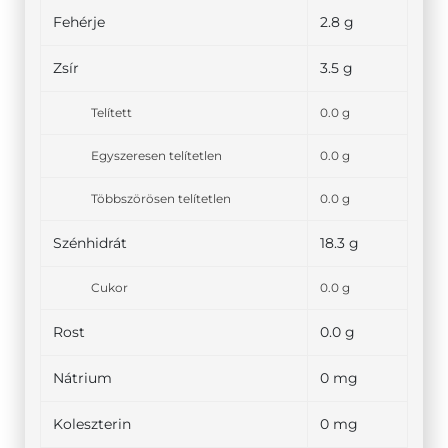
Fehérje
2.8 g
Zsír
3.5 g
Telített
0.0 g
Egyszeresen telítetlen
0.0 g
Többszörösen telítetlen
0.0 g
Szénhidrát
18.3 g
Cukor
0.0 g
Rost
0.0 g
Nátrium
0 mg
Koleszterin
0 mg