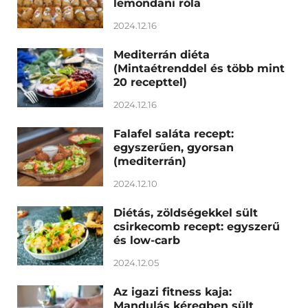
lemondani róla
2024.12.16
Mediterrán diéta
(Mintaétrenddel és több mint
20 recepttel)
2024.12.16
Falafel saláta recept:
egyszerűen, gyorsan
(mediterrán)
2024.12.10
Diétás, zöldségekkel sült
csirkecomb recept: egyszerű
és low-carb
2024.12.05
Az igazi fitness kaja:
Mandulás kéregben sült