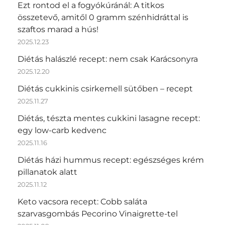
Ezt rontod el a fogyókúránál: A titkos
összetevő, amitől 0 gramm szénhidráttal is
szaftos marad a hús!
2025.12.23
Diétás halászlé recept: nem csak Karácsonyra
2025.12.20
Diétás cukkinis csirkemell sütőben – recept
2025.11.27
Diétás, tészta mentes cukkini lasagne recept:
egy low-carb kedvenc
2025.11.16
Diétás házi hummus recept: egészséges krém
pillanatok alatt
2025.11.12
Keto vacsora recept: Cobb saláta
szarvasgombás Pecorino Vinaigrette-tel