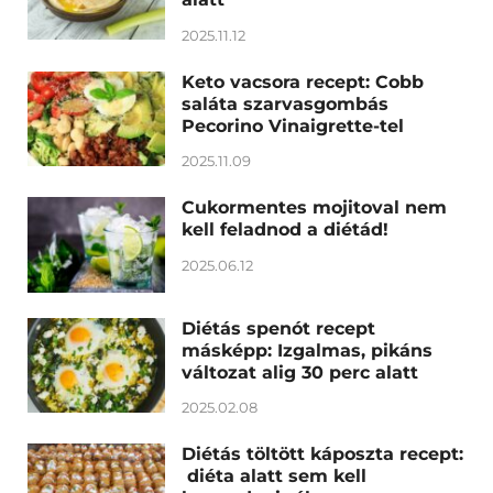
2025.11.12
Keto vacsora recept: Cobb
saláta szarvasgombás
Pecorino Vinaigrette-tel
2025.11.09
Cukormentes mojitoval nem
kell feladnod a diétád!
2025.06.12
Diétás spenót recept
másképp: Izgalmas, pikáns
változat alig 30 perc alatt
2025.02.08
Diétás töltött káposzta recept:
diéta alatt sem kell