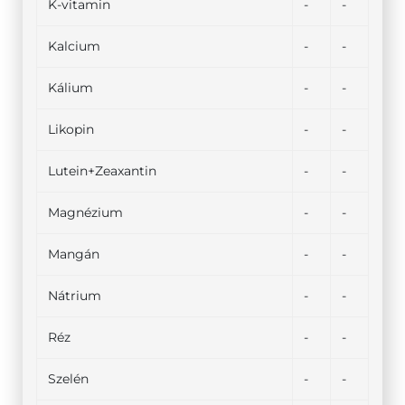
K-vitamin
-
-
Kalcium
-
-
Kálium
-
-
Likopin
-
-
Lutein+Zeaxantin
-
-
Magnézium
-
-
Mangán
-
-
Nátrium
-
-
Réz
-
-
Szelén
-
-