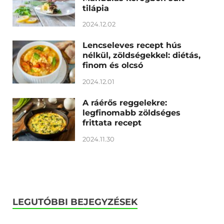
tilápia
2024.12.02
Lencseleves recept hús
nélkül, zöldségekkel: diétás,
finom és olcsó
2024.12.01
A ráérős reggelekre:
legfinomabb zöldséges
frittata recept
2024.11.30
LEGUTÓBBI BEJEGYZÉSEK