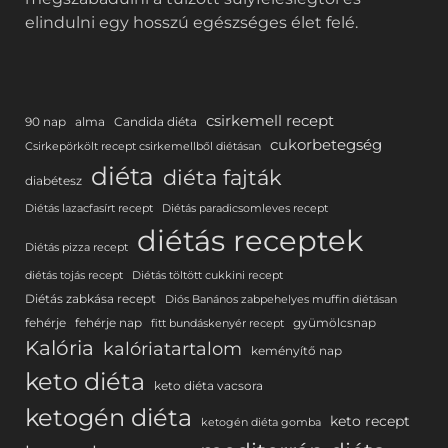
elindulni egy hosszú egészséges élet felé.
csirkemell recept
90 nap
alma
Candida diéta
cukorbetegség
Csirkepörkölt recept csirkemellből diétásan
diéta
diéta fajták
diabétesz
Diétás lazacfasírt recept
Diétás paradicsomleves recept
diétás receptek
Diétás pizza recept
diétás tojás recept
Diétás töltött cukkini recept
Diétás zabkása recept
Diós Banános zabpehelyes muffin diétásan
fehérje
fehérje nap
gyümölcsnap
fitt bundáskenyér recept
Kalória
kalóriatartalom
keményítő nap
keto diéta
keto diéta vacsora
ketogén diéta
keto recept
ketogén diéta gomba