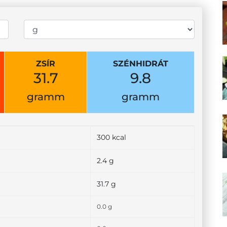
ZSÍR
SZÉNHIDRÁT
31.7
9.8
gramm
gramm
300 kcal
2.4 g
31.7 g
0.0 g