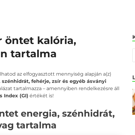
 öntet kalória,
in tartalma
olhatod az elfogyasztott mennyiség alapján a(z)
 szénhidrát, fehérje, zsír és egyéb ásványi
áblázat tartalmazza – amennyiben rendelkezésre áll
 Index (GI)
értékét is!
tet energia, szénhidrát,
nyag tartalma