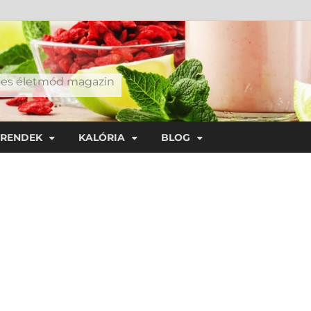
éges életmód magazin
TRENDEK
KALÓRIA
BLOG