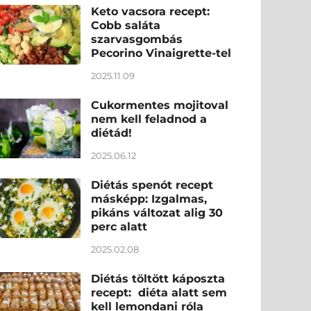
Keto vacsora recept:
Cobb saláta
szarvasgombás
Pecorino Vinaigrette-tel
2025.11.09
Cukormentes mojitoval
nem kell feladnod a
diétád!
2025.06.12
Diétás spenót recept
másképp: Izgalmas,
pikáns változat alig 30
perc alatt
2025.02.08
Diétás töltött káposzta
recept: diéta alatt sem
kell lemondani róla