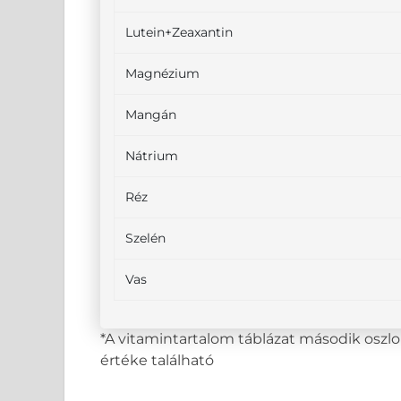
Lutein+Zeaxantin
Magnézium
Mangán
Nátrium
Réz
Szelén
Vas
*A vitamintartalom táblázat második osz
értéke található