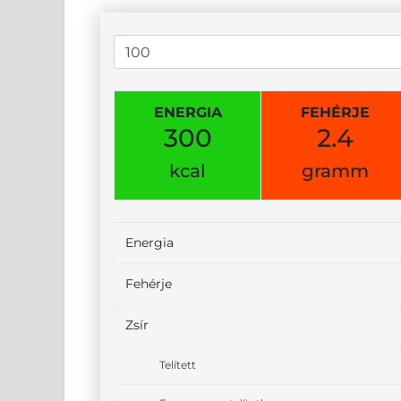
ENERGIA
FEHÉRJE
300
2.4
kcal
gramm
Energia
Fehérje
Zsír
Telített