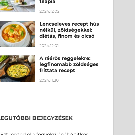
tilápia
2024.12.02
Lencseleves recept hús
nélkül, zöldségekkel:
diétás, finom és olcsó
2024.12.01
A ráérős reggelekre:
legfinomabb zöldséges
frittata recept
2024.11.30
LEGUTÓBBI BEJEGYZÉSEK
Ezt rontod el a fogyókúránál: A titkos