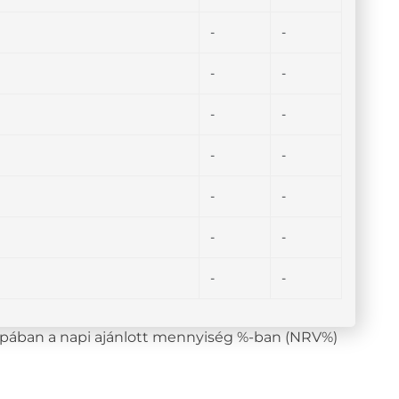
-
-
-
-
-
-
-
-
-
-
-
-
-
-
lopában a napi ajánlott mennyiség %-ban (NRV%)