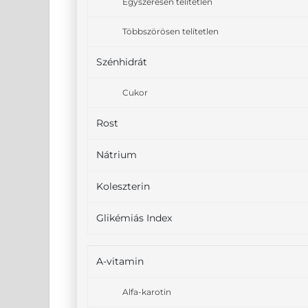
Egyszeresen telítetlen
Többszörösen telítetlen
Szénhidrát
Cukor
Rost
Nátrium
Koleszterin
Glikémiás Index
A-vitamin
Alfa-karotin