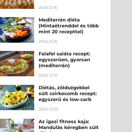
2024.12.16
Mediterrán diéta
(Mintaétrenddel és több
mint 20 recepttel)
2024.12.16
Falafel saláta recept:
egyszerűen, gyorsan
(mediterrán)
2024.12.10
Diétás, zöldségekkel
sült csirkecomb recept:
egyszerű és low-carb
2024.12.05
Az igazi fitness kaja:
Mandulás kéregben sült