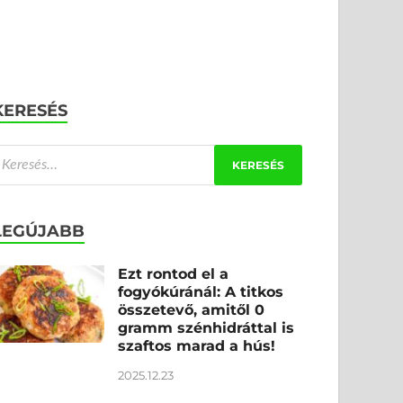
KERESÉS
LEGÚJABB
Ezt rontod el a
fogyókúránál: A titkos
összetevő, amitől 0
gramm szénhidráttal is
szaftos marad a hús!
2025.12.23