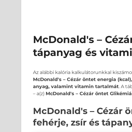
McDonald's – Cézár
tápanyag és vitam
Az alábbi kalória kalkulátorunkkal kiszám
McDonald's – Cézár öntet energia (kcal),
anyag, valamint vitamin tartalmát
. A t
– a(z)
McDonald's – Cézár öntet Glikémiás
McDonald's – Cézár ön
fehérje, zsír és tápa