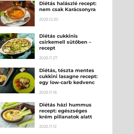
Diétás halászlé recept:
nem csak Karácsonyra
2025.12.20
Diétás cukkinis
csirkemell sütőben –
recept
2025.11.27
Diétás, tészta mentes
cukkini lasagne recept:
egy low-carb kedvenc
2025.11.16
Diétás házi hummus
recept: egészséges
krém pillanatok alatt
2025.11.12