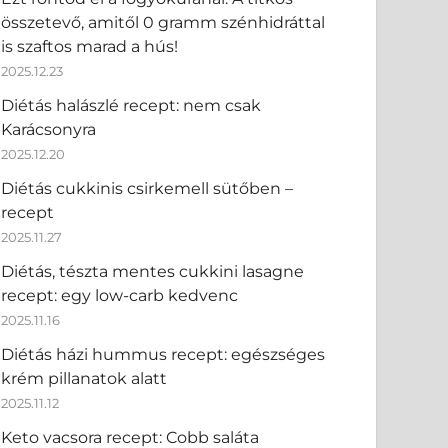
összetevő, amitől 0 gramm szénhidráttal
is szaftos marad a hús!
2025.12.23
Diétás halászlé recept: nem csak
Karácsonyra
2025.12.20
Diétás cukkinis csirkemell sütőben –
recept
2025.11.27
Diétás, tészta mentes cukkini lasagne
recept: egy low-carb kedvenc
2025.11.16
Diétás házi hummus recept: egészséges
krém pillanatok alatt
2025.11.12
Keto vacsora recept: Cobb saláta