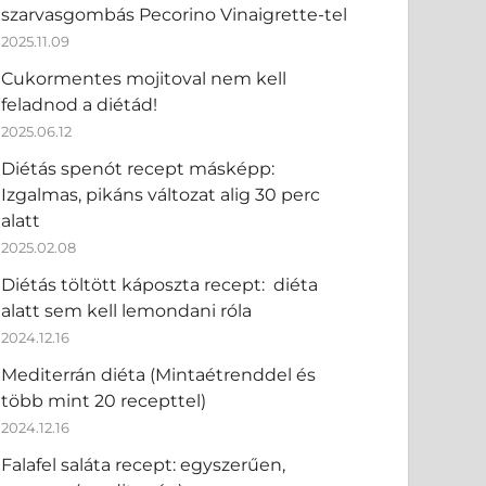
szarvasgombás Pecorino Vinaigrette-tel
2025.11.09
Cukormentes mojitoval nem kell
feladnod a diétád!
2025.06.12
Diétás spenót recept másképp:
Izgalmas, pikáns változat alig 30 perc
alatt
2025.02.08
Diétás töltött káposzta recept: diéta
alatt sem kell lemondani róla
2024.12.16
Mediterrán diéta (Mintaétrenddel és
több mint 20 recepttel)
2024.12.16
Falafel saláta recept: egyszerűen,