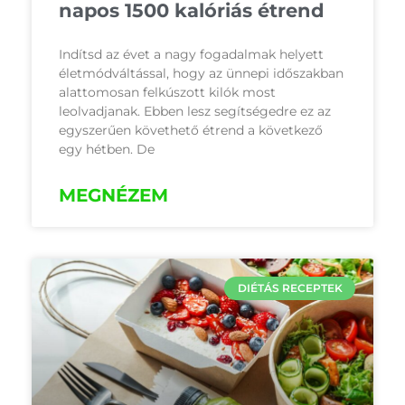
napos 1500 kalóriás étrend
Indítsd az évet a nagy fogadalmak helyett
életmódváltással, hogy az ünnepi időszakban
alattomosan felkúszott kilók most
leolvadjanak. Ebben lesz segítségedre ez az
egyszerűen követhető étrend a következő
egy hétben. De
MEGNÉZEM
DIÉTÁS RECEPTEK