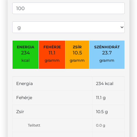
ENERGIA
FEHÉRJE
ZSÍR
SZÉNHIDRÁT
234
11.1
10.5
23.7
kcal
gramm
gramm
gramm
Energia
234 kcal
Fehérje
11.1 g
Zsír
10.5 g
Telített
0.0 g