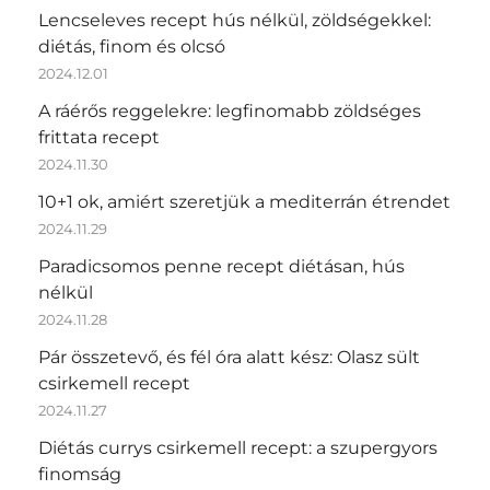
Lencseleves recept hús nélkül, zöldségekkel:
diétás, finom és olcsó
2024.12.01
A ráérős reggelekre: legfinomabb zöldséges
frittata recept
2024.11.30
10+1 ok, amiért szeretjük a mediterrán étrendet
2024.11.29
Paradicsomos penne recept diétásan, hús
nélkül
2024.11.28
Pár összetevő, és fél óra alatt kész: Olasz sült
csirkemell recept
2024.11.27
Diétás currys csirkemell recept: a szupergyors
finomság