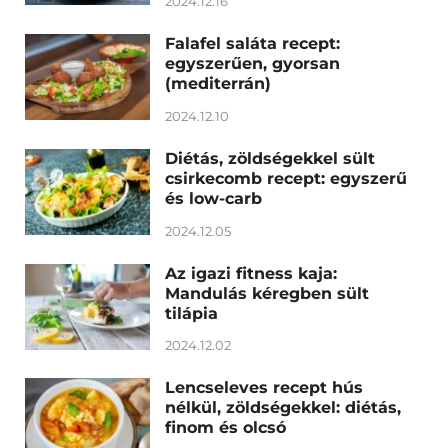
2024.12.16
Falafel saláta recept:
egyszerűen, gyorsan
(mediterrán)
2024.12.10
Diétás, zöldségekkel sült
csirkecomb recept: egyszerű
és low-carb
2024.12.05
Az igazi fitness kaja:
Mandulás kéregben sült
tilápia
2024.12.02
Lencseleves recept hús
nélkül, zöldségekkel: diétás,
finom és olcsó