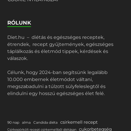
RÓLUNK
Diet.hu – diétás és egészséges receptek,
étrendek, recept gyűjtemények, egészséges
táplálkozás és életmód tippek, kérdések és
válaszok.
Célunk, hogy 2024-ban segítsünk legalább
10.000 embernek életmódot váltani,
megszabadulni a túlzott súlyfeleslegtől és
elindulni egy hosszú egészséges élet felé.
csirkemell recept
90 nap
alma
Candida diéta
cukorbetegség
Csirkepörkölt recept csirkemellből diétásan