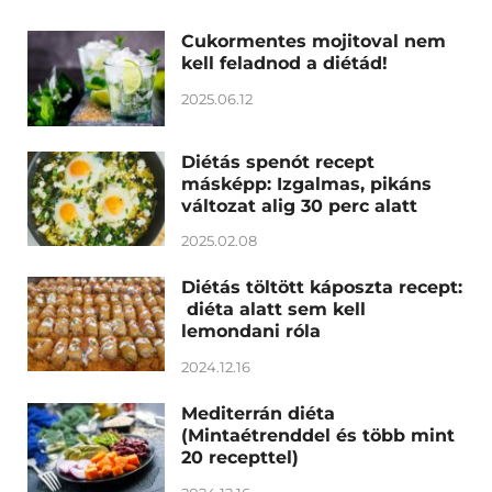
Cukormentes mojitoval nem
kell feladnod a diétád!
2025.06.12
Diétás spenót recept
másképp: Izgalmas, pikáns
változat alig 30 perc alatt
2025.02.08
Diétás töltött káposzta recept:
diéta alatt sem kell
lemondani róla
2024.12.16
Mediterrán diéta
(Mintaétrenddel és több mint
20 recepttel)