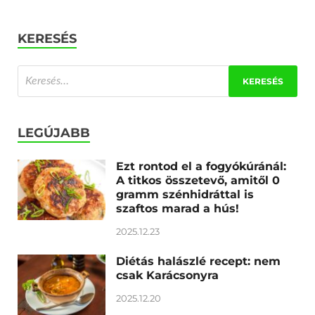
KERESÉS
LEGÚJABB
Ezt rontod el a fogyókúránál:
A titkos összetevő, amitől 0
gramm szénhidráttal is
szaftos marad a hús!
2025.12.23
Diétás halászlé recept: nem
csak Karácsonyra
2025.12.20