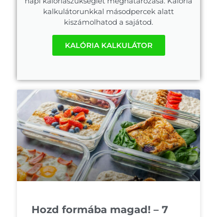
napi kalóriaszükséglet meghatározása. Kalória
kalkulátorunkkal másodpercek alatt
kiszámolhatod a sajátod.
KALÓRIA KALKULÁTOR
Hozd formába magad! – 7