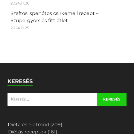
2024.11.26
Szaftos, spenótos csirkemell recept –
Szupergyors és fitt ötlet
2024.11.25
KERESÉS
Diéta és életmód
(209)
Diétás receptek
(161)