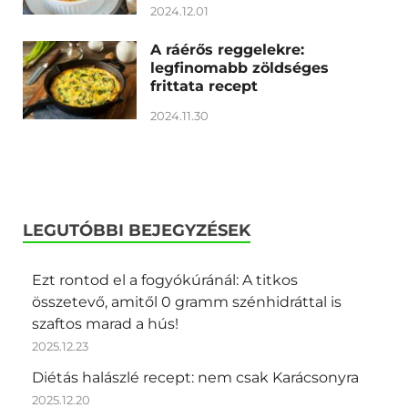
2024.12.01
A ráérős reggelekre:
legfinomabb zöldséges
frittata recept
2024.11.30
LEGUTÓBBI BEJEGYZÉSEK
Ezt rontod el a fogyókúránál: A titkos
összetevő, amitől 0 gramm szénhidráttal is
szaftos marad a hús!
2025.12.23
Diétás halászlé recept: nem csak Karácsonyra
2025.12.20