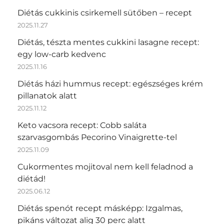
Diétás cukkinis csirkemell sütőben – recept
2025.11.27
Diétás, tészta mentes cukkini lasagne recept:
egy low-carb kedvenc
2025.11.16
Diétás házi hummus recept: egészséges krém
pillanatok alatt
2025.11.12
Keto vacsora recept: Cobb saláta
szarvasgombás Pecorino Vinaigrette-tel
2025.11.09
Cukormentes mojitoval nem kell feladnod a
diétád!
2025.06.12
Diétás spenót recept másképp: Izgalmas,
pikáns változat alig 30 perc alatt