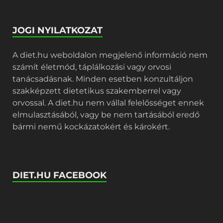
JOGI NYILATKOZAT
A diet.hu weboldalon megjelenő információ nem
számít életmód, táplálkozási vagy orvosi
tanácsadásnak. Minden esetben konzultáljon
szakképzett dietetikus szakemberrel vagy
orvossal. A diet.hu nem vállal felelősséget ennek
elmulasztásából, vagy be nem tartásából eredő
bármi nemű kockázatokért és károkért.
DIET.HU FACEBOOK