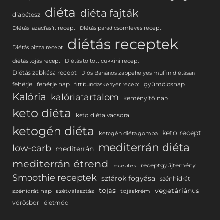
diéta
diéta fajták
diabétesz
Diétás lazacfasírt recept
Diétás paradicsomleves recept
diétás receptek
Diétás pizza recept
diétás tojás recept
Diétás töltött cukkini recept
Diétás zabkása recept
Diós Banános zabpehelyes muffin diétásan
fehérje
fehérje nap
gyümölcsnap
fitt bundáskenyér recept
Kalória
kalóriatartalom
keményítő nap
keto diéta
keto diéta vacsora
ketogén diéta
keto recept
ketogén diéta gomba
mediterrán diéta
low-carb
mediterrán
mediterrán étrend
receptgyűjtemény
receptek
Smoothie receptek
sztárok fogyása
szénhidrát
tojás
vegetáriánus
szénidrát nap
szétválasztás
tojáskrém
vörösbor
életmód