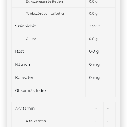
Egyszeresen telítetlen
0.0 g
Többszörösen telítetlen
0.0 g
Szénhidrát
23.7 g
Cukor
0.0 g
Rost
0.0 g
Nátrium
0 mg
Koleszterin
0 mg
Glikémiás Index
A-vitamin
-
-
Alfa-karotin
-
-