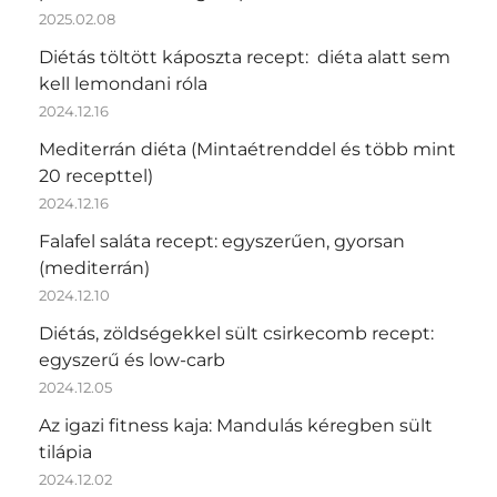
2025.02.08
Diétás töltött káposzta recept: diéta alatt sem
kell lemondani róla
2024.12.16
Mediterrán diéta (Mintaétrenddel és több mint
20 recepttel)
2024.12.16
Falafel saláta recept: egyszerűen, gyorsan
(mediterrán)
2024.12.10
Diétás, zöldségekkel sült csirkecomb recept:
egyszerű és low-carb
2024.12.05
Az igazi fitness kaja: Mandulás kéregben sült
tilápia
2024.12.02