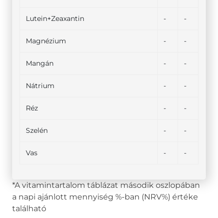
Lutein+Zeaxantin
-
-
Magnézium
-
-
Mangán
-
-
Nátrium
-
-
Réz
-
-
Szelén
-
-
Vas
-
-
*A vitamintartalom táblázat második oszlopában
a napi ajánlott mennyiség %-ban (NRV%) értéke
található