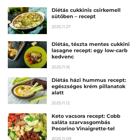
Diétás cukkinis csirkemell
sütőben – recept
2025.11.27
Diétás, tészta mentes cukkini
lasagne recept: egy low-carb
kedvenc
2025.11.16
Diétás házi hummus recept:
egészséges krém pillanatok
alatt
2025.11.12
Keto vacsora recept: Cobb
saláta szarvasgombás
Pecorino Vinaigrette-tel
2025.11.09