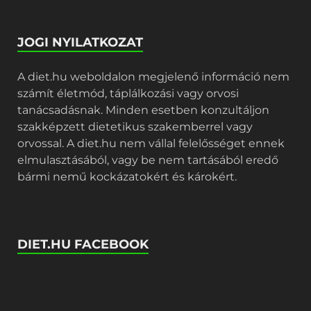
JOGI NYILATKOZAT
A diet.hu weboldalon megjelenő információ nem
számít életmód, táplálkozási vagy orvosi
tanácsadásnak. Minden esetben konzultáljon
szakképzett dietetikus szakemberrel vagy
orvossal. A diet.hu nem vállal felelősséget ennek
elmulasztásából, vagy be nem tartásából eredő
bármi nemű kockázatokért és károkért.
DIET.HU FACEBOOK