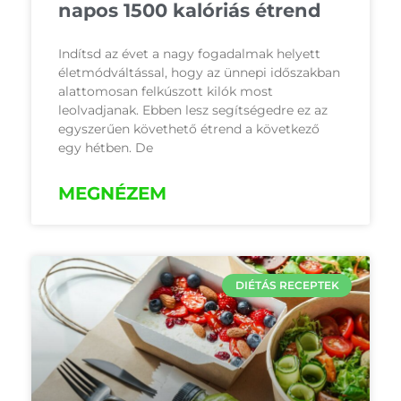
napos 1500 kalóriás étrend
Indítsd az évet a nagy fogadalmak helyett
életmódváltással, hogy az ünnepi időszakban
alattomosan felkúszott kilók most
leolvadjanak. Ebben lesz segítségedre ez az
egyszerűen követhető étrend a következő
egy hétben. De
MEGNÉZEM
DIÉTÁS RECEPTEK