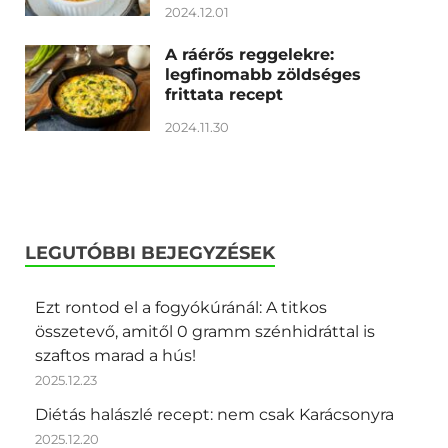
2024.12.01
A ráérős reggelekre:
legfinomabb zöldséges
frittata recept
2024.11.30
LEGUTÓBBI BEJEGYZÉSEK
Ezt rontod el a fogyókúránál: A titkos
összetevő, amitől 0 gramm szénhidráttal is
szaftos marad a hús!
2025.12.23
Diétás halászlé recept: nem csak Karácsonyra
2025.12.20