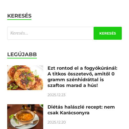
KERESÉS
LEGÚJABB
Ezt rontod el a fogyókúránál:
A titkos összetevő, amitől 0
gramm szénhidráttal is
szaftos marad a hús!
2025.12.23
Diétás halászlé recept: nem
csak Karácsonyra
2025.12.20