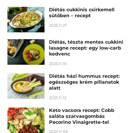
Diétás cukkinis csirkemell
sütőben – recept
2025.11.27
Diétás, tészta mentes cukkini
lasagne recept: egy low-carb
kedvenc
2025.11.16
Diétás házi hummus recept:
egészséges krém pillanatok
alatt
2025.11.12
Keto vacsora recept: Cobb
saláta szarvasgombás
Pecorino Vinaigrette-tel
2025.11.09