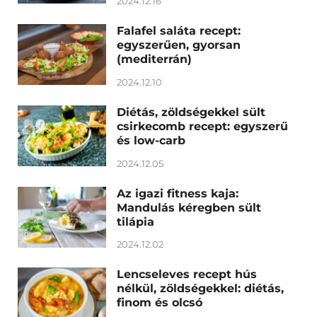
2024.12.16
Falafel saláta recept:
egyszerűen, gyorsan
(mediterrán)
2024.12.10
Diétás, zöldségekkel sült
csirkecomb recept: egyszerű
és low-carb
2024.12.05
Az igazi fitness kaja:
Mandulás kéregben sült
tilápia
2024.12.02
Lencseleves recept hús
nélkül, zöldségekkel: diétás,
finom és olcsó