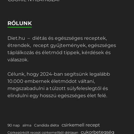
RÓLUNK
Diet.hu – diétás és egészséges receptek,
étrendek, recept gyűjtemények, egészséges
táplálkozás és életmód tippek, kérdések és
válaszok.
Célunk, hogy 2024-ban segítsünk legalább
10.000 embernek életmódot váltani,
megszabadulni a túlzott súlyfeleslegtől és
elindulni egy hosszú egészséges élet felé.
csirkemell recept
90 nap
alma
Candida diéta
cukorbetegség
Csirkepörkölt recept csirkemellből diétásan