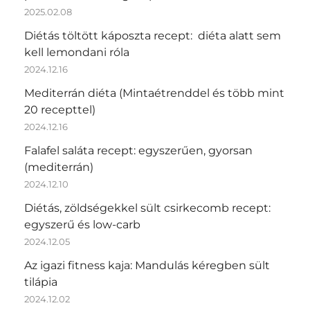
2025.02.08
Diétás töltött káposzta recept: diéta alatt sem
kell lemondani róla
2024.12.16
Mediterrán diéta (Mintaétrenddel és több mint
20 recepttel)
2024.12.16
Falafel saláta recept: egyszerűen, gyorsan
(mediterrán)
2024.12.10
Diétás, zöldségekkel sült csirkecomb recept:
egyszerű és low-carb
2024.12.05
Az igazi fitness kaja: Mandulás kéregben sült
tilápia
2024.12.02