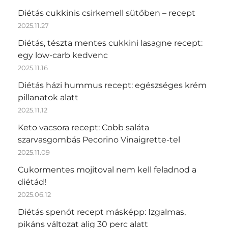
Diétás cukkinis csirkemell sütőben – recept
2025.11.27
Diétás, tészta mentes cukkini lasagne recept:
egy low-carb kedvenc
2025.11.16
Diétás házi hummus recept: egészséges krém
pillanatok alatt
2025.11.12
Keto vacsora recept: Cobb saláta
szarvasgombás Pecorino Vinaigrette-tel
2025.11.09
Cukormentes mojitoval nem kell feladnod a
diétád!
2025.06.12
Diétás spenót recept másképp: Izgalmas,
pikáns változat alig 30 perc alatt