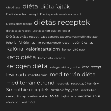
diéta
diéta fajták
diabétesz
Diétás lazacfasírt recept
Diétás paradicsomleves recept
diétás receptek
Diétás pizza recept
diétás tojás recept
Diétás töltött cukkini recept
Diétás zabkása recept
Diós Banános zabpehelyes muffin diétásan
fehérje
fehérje nap
gyümölcsnap
fitt bundáskenyér recept
Kalória
kalóriatartalom
keményítő nap
keto diéta
keto diéta vacsora
ketogén diéta
keto recept
ketogén diéta gomba
mediterrán diéta
low-carb
mediterrán
mediterrán étrend
receptgyűjtemény
receptek
Smoothie receptek
sztárok fogyása
szénhidrát
tojás
vegetáriánus
szénidrát nap
szétválasztás
tojáskrém
vörösbor
életmód