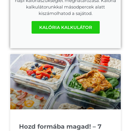
napi kalóriaszükséglet meghatározása. Kalória
kalkulátorunkkal másodpercek alatt
kiszámolhatod a sajátod.
KALÓRIA KALKULÁTOR
Hozd formába magad! – 7