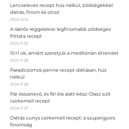
Lencseleves recept hús nélkül, zöldségekkel:
diétás, finom és olcsó
2024.12.01
A ráérős reggelekre: legfinomabb zöldséges
frittata recept
2024.11.30
10+1 ok, amiért szeretjük a mediterrán étrendet
2024.11.29
Paradicsomos penne recept diétásan, hús
nélkül
2024.11.28
Pár összetevő, és fél óra alatt kész: Olasz sült
csirkemell recept
2024.11.27
Diétás currys csirkemell recept: a szupergyors
finomság