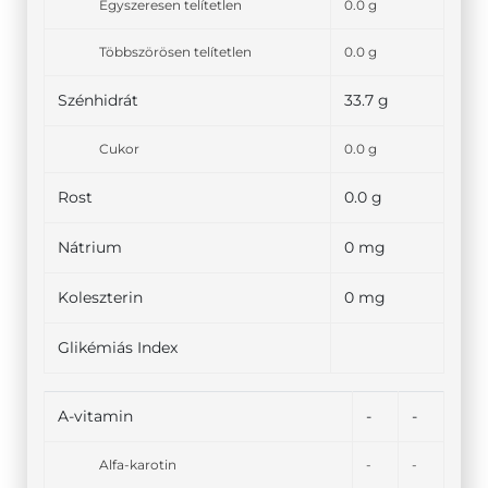
Egyszeresen telítetlen
0.0 g
Többszörösen telítetlen
0.0 g
Szénhidrát
33.7 g
Cukor
0.0 g
Rost
0.0 g
Nátrium
0 mg
Koleszterin
0 mg
Glikémiás Index
A-vitamin
-
-
Alfa-karotin
-
-