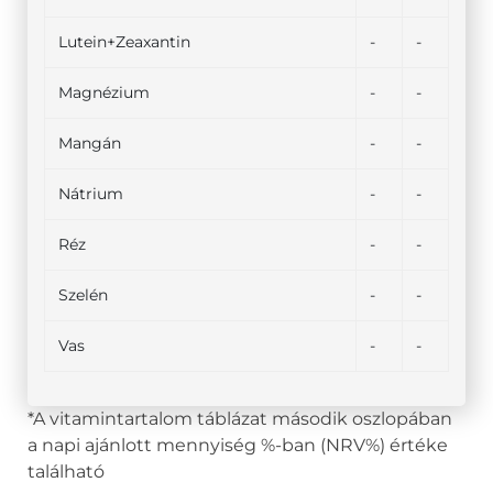
Lutein+Zeaxantin
-
-
Magnézium
-
-
Mangán
-
-
Nátrium
-
-
Réz
-
-
Szelén
-
-
Vas
-
-
*A vitamintartalom táblázat második oszlopában
a napi ajánlott mennyiség %-ban (NRV%) értéke
található