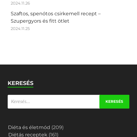
2024.11.26
Szaftos, spenótos csirkemell recept –
Szupergyors és fitt ötlet
2024.11.25
KERESÉS
Diéta és életmód
(209)
Diétás receptek
(161)