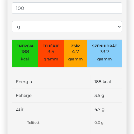
ENERGIA
FEHÉRJE
ZSÍR
SZÉNHIDRÁT
188
3.5
4.7
33.7
kcal
gramm
gramm
gramm
Energia
188 kcal
Fehérje
3.5 g
Zsír
4.7 g
Telített
0.0 g