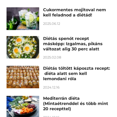
Cukormentes mojitoval nem
kell feladnod a diétád!
2025.06.12
Diétás spenót recept
másképp: Izgalmas, pikáns
változat alig 30 perc alatt
2025.02.08
Diétás töltött káposzta recept:
diéta alatt sem kell
lemondani róla
2024.12.16
Mediterrán diéta
(Mintaétrenddel és több mint
20 recepttel)