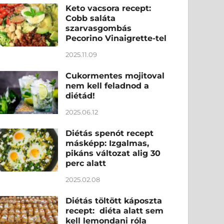
Keto vacsora recept:
Cobb saláta
szarvasgombás
Pecorino Vinaigrette-tel
2025.11.09
Cukormentes mojitoval
nem kell feladnod a
diétád!
2025.06.12
Diétás spenót recept
másképp: Izgalmas,
pikáns változat alig 30
perc alatt
2025.02.08
Diétás töltött káposzta
recept: diéta alatt sem
kell lemondani róla