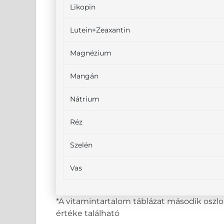
Likopin
Lutein+Zeaxantin
Magnézium
Mangán
Nátrium
Réz
Szelén
Vas
*A vitamintartalom táblázat második osz
értéke található