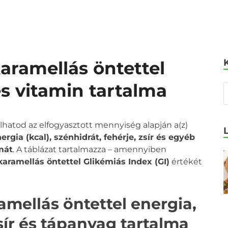
aramellás öntettel
és vitamin tartalma
olhatod az elfogyasztott mennyiség alapján a(z)
rgia (kcal), szénhidrát, fehérje, zsír és egyéb
mát
. A táblázat tartalmazza – amennyiben
aramellás öntettel Glikémiás Index (GI)
értékét
amellás öntettel energia,
zsír és tápanyag tartalma