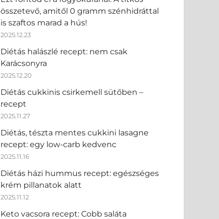
összetevő, amitől 0 gramm szénhidráttal
is szaftos marad a hús!
2025.12.23
Diétás halászlé recept: nem csak
Karácsonyra
2025.12.20
Diétás cukkinis csirkemell sütőben –
recept
2025.11.27
Diétás, tészta mentes cukkini lasagne
recept: egy low-carb kedvenc
2025.11.16
Diétás házi hummus recept: egészséges
krém pillanatok alatt
2025.11.12
Keto vacsora recept: Cobb saláta