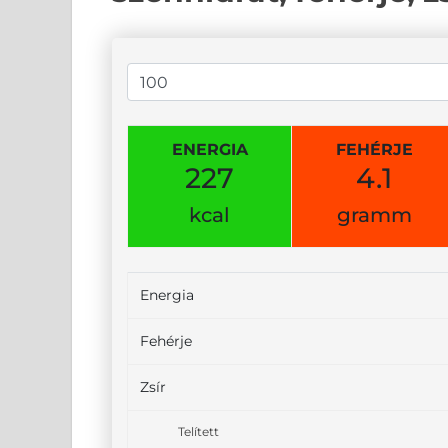
ENERGIA
FEHÉRJE
227
4.1
kcal
gramm
Energia
Fehérje
Zsír
Telített