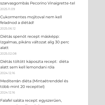
szarvasgombás Pecorino Vinaigrette-tel
2025.11.09
Cukormentes mojitoval nem kell
feladnod a diétád!
2025.06.12
Diétás spenót recept másképp:
Izgalmas, pikáns változat alig 30 perc
alatt
2025.02.08
Diétás töltött káposzta recept: diéta
alatt sem kell lemondani róla
2024.12.16
Mediterrán diéta (Mintaétrenddel és
több mint 20 recepttel)
2024.12.16
Falafel saláta recept: egyszerűen,