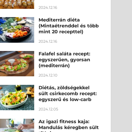
2024.12.16
Mediterrán diéta
(Mintaétrenddel és több
mint 20 recepttel)
2024.12.16
Falafel saláta recept:
egyszerűen, gyorsan
(mediterrán)
2024.12.10
Diétás, zöldségekkel
sült csirkecomb recept:
egyszerű és low-carb
2024.12.05
Az igazi fitness kaja:
Mandulás kéregben sült