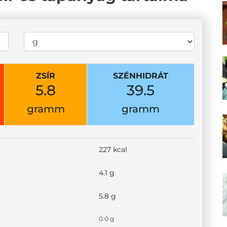
ZSÍR
SZÉNHIDRÁT
5.8
39.5
gramm
gramm
227 kcal
4.1 g
5.8 g
0.0 g