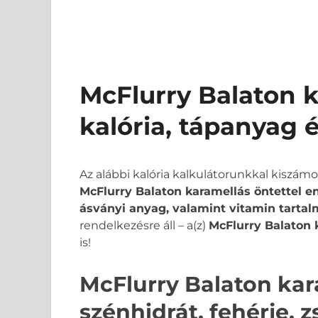
McFlurry Balaton k
kalória, tápanyag 
Az alábbi kalória kalkulátorunkkal kiszám
McFlurry Balaton karamellás öntettel ene
ásványi anyag, valamint vitamin tartal
rendelkezésre áll – a(z)
McFlurry Balaton k
is!
McFlurry Balaton kar
szénhidrát, fehérje, 