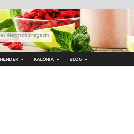
éges életmód magazin
TRENDEK
KALÓRIA
BLOG