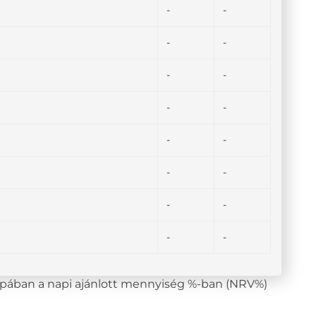
-
-
-
-
-
-
-
-
-
-
-
-
-
-
-
-
lopában a napi ajánlott mennyiség %-ban (NRV%)