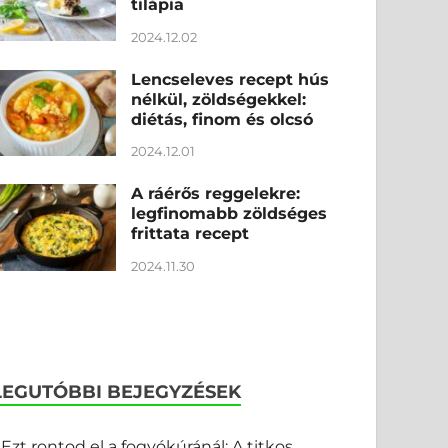
tilápia
2024.12.02
Lencseleves recept hús
nélkül, zöldségekkel:
diétás, finom és olcsó
2024.12.01
A ráérős reggelekre:
legfinomabb zöldséges
frittata recept
2024.11.30
LEGUTÓBBI BEJEGYZÉSEK
Ezt rontod el a fogyókúránál: A titkos