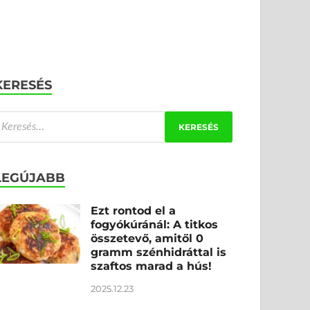
KERESÉS
LEGÚJABB
Ezt rontod el a
fogyókúránál: A titkos
összetevő, amitől 0
gramm szénhidráttal is
szaftos marad a hús!
2025.12.23