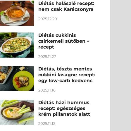
Diétás halászlé recept:
nem csak Karácsonyra
2025.12.20
Diétás cukkinis
csirkemell sütőben –
recept
2025.11.27
Diétás, tészta mentes
cukkini lasagne recept:
egy low-carb kedvenc
2025.11.16
Diétás házi hummus
recept: egészséges
krém pillanatok alatt
2025.11.12