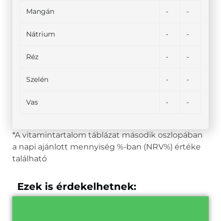
Mangán
-
-
Nátrium
-
-
Réz
-
-
Szelén
-
-
Vas
-
-
*A vitamintartalom táblázat második oszlopában
a napi ajánlott mennyiség %-ban (NRV%) értéke
található
Ezek is érdekelhetnek: