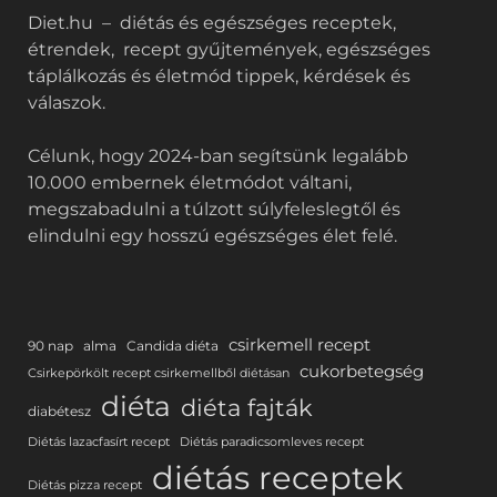
Diet.hu – diétás és egészséges receptek,
étrendek, recept gyűjtemények, egészséges
táplálkozás és életmód tippek, kérdések és
válaszok.
Célunk, hogy 2024-ban segítsünk legalább
10.000 embernek életmódot váltani,
megszabadulni a túlzott súlyfeleslegtől és
elindulni egy hosszú egészséges élet felé.
csirkemell recept
90 nap
alma
Candida diéta
cukorbetegség
Csirkepörkölt recept csirkemellből diétásan
diéta
diéta fajták
diabétesz
Diétás lazacfasírt recept
Diétás paradicsomleves recept
diétás receptek
Diétás pizza recept