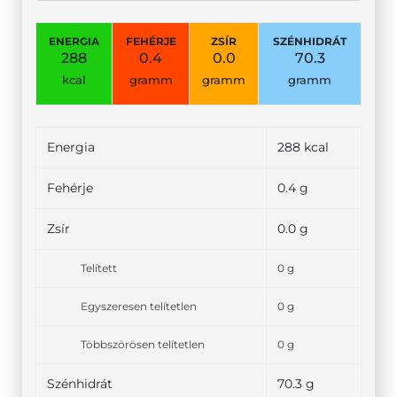
ENERGIA
FEHÉRJE
ZSÍR
SZÉNHIDRÁT
288
0.4
0.0
70.3
kcal
gramm
gramm
gramm
Energia
288 kcal
Fehérje
0.4 g
Zsír
0.0 g
Telített
0 g
Egyszeresen telítetlen
0 g
Többszörösen telítetlen
0 g
Szénhidrát
70.3 g