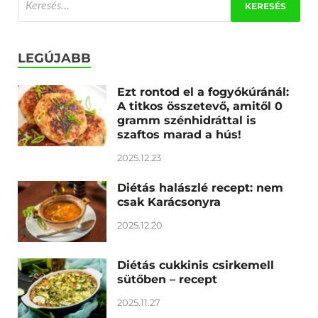
LEGÚJABB
Ezt rontod el a fogyókúránál:
A titkos összetevő, amitől 0
gramm szénhidráttal is
szaftos marad a hús!
2025.12.23
Diétás halászlé recept: nem
csak Karácsonyra
2025.12.20
Diétás cukkinis csirkemell
sütőben – recept
2025.11.27