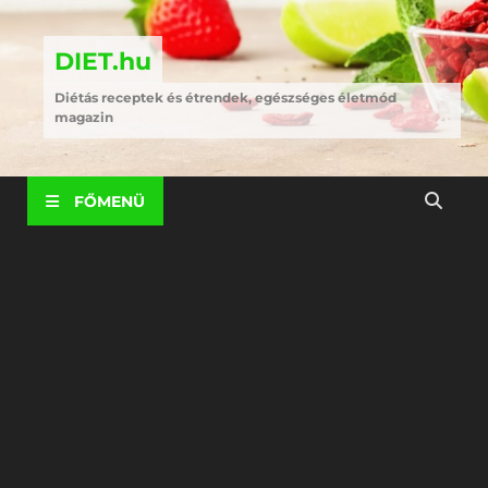
DIET.hu
Diétás receptek és étrendek, egészséges életmód
magazin
FŐMENÜ