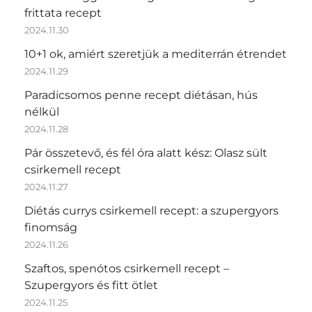
frittata recept
2024.11.30
10+1 ok, amiért szeretjük a mediterrán étrendet
2024.11.29
Paradicsomos penne recept diétásan, hús
nélkül
2024.11.28
Pár összetevő, és fél óra alatt kész: Olasz sült
csirkemell recept
2024.11.27
Diétás currys csirkemell recept: a szupergyors
finomság
2024.11.26
Szaftos, spenótos csirkemell recept –
Szupergyors és fitt ötlet
2024.11.25