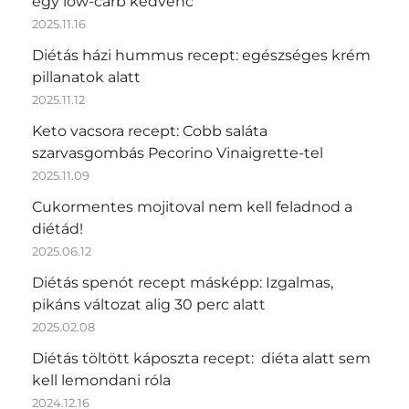
egy low-carb kedvenc
2025.11.16
Diétás házi hummus recept: egészséges krém
pillanatok alatt
2025.11.12
Keto vacsora recept: Cobb saláta
szarvasgombás Pecorino Vinaigrette-tel
2025.11.09
Cukormentes mojitoval nem kell feladnod a
diétád!
2025.06.12
Diétás spenót recept másképp: Izgalmas,
pikáns változat alig 30 perc alatt
2025.02.08
Diétás töltött káposzta recept: diéta alatt sem
kell lemondani róla
2024.12.16