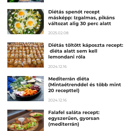
Diétás spenót recept
másképp: Izgalmas, pikáns
változat alig 30 perc alatt
2025.02.08
Diétás töltött káposzta recept:
diéta alatt sem kell
lemondani róla
2024.12.16
Mediterrán diéta
(Mintaétrenddel és több mint
20 recepttel)
2024.12.16
Falafel saláta recept:
egyszerűen, gyorsan
(mediterrán)