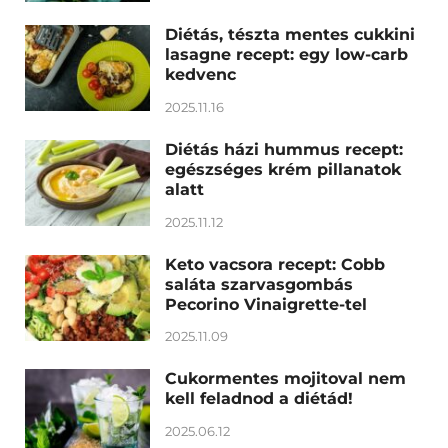
Diétás, tészta mentes cukkini
lasagne recept: egy low-carb
kedvenc
2025.11.16
Diétás házi hummus recept:
egészséges krém pillanatok
alatt
2025.11.12
Keto vacsora recept: Cobb
saláta szarvasgombás
Pecorino Vinaigrette-tel
2025.11.09
Cukormentes mojitoval nem
kell feladnod a diétád!
2025.06.12