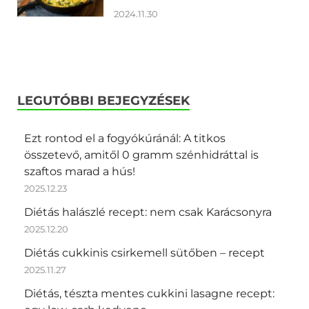
2024.11.30
LEGUTÓBBI BEJEGYZÉSEK
Ezt rontod el a fogyókúránál: A titkos
összetevő, amitől 0 gramm szénhidráttal is
szaftos marad a hús!
2025.12.23
Diétás halászlé recept: nem csak Karácsonyra
2025.12.20
Diétás cukkinis csirkemell sütőben – recept
2025.11.27
Diétás, tészta mentes cukkini lasagne recept: