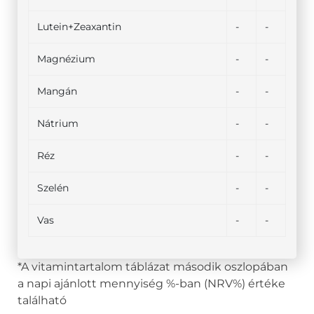
Lutein+Zeaxantin
-
-
Magnézium
-
-
Mangán
-
-
Nátrium
-
-
Réz
-
-
Szelén
-
-
Vas
-
-
*A vitamintartalom táblázat második oszlopában
a napi ajánlott mennyiség %-ban (NRV%) értéke
található