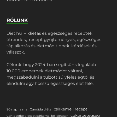
RÓLUNK
Diet.hu – diétás és egészséges receptek,
étrendek, recept gyűjtemények, egészséges
táplálkozás és életmód tippek, kérdések és
válaszok.
Célunk, hogy 2024-ban segítsünk legalább
10.000 embernek életmódot váltani,
megszabadulni a túlzott súlyfeleslegtől és
elindulni egy hosszú egészséges élet felé.
csirkemell recept
90 nap
alma
Candida diéta
cukorbetegség
Csirkepörkölt recept csirkemellből diétásan