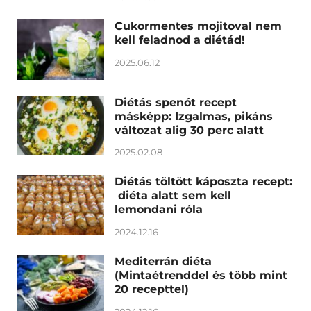
Cukormentes mojitoval nem
kell feladnod a diétád!
2025.06.12
Diétás spenót recept
másképp: Izgalmas, pikáns
változat alig 30 perc alatt
2025.02.08
Diétás töltött káposzta recept:
diéta alatt sem kell
lemondani róla
2024.12.16
Mediterrán diéta
(Mintaétrenddel és több mint
20 recepttel)