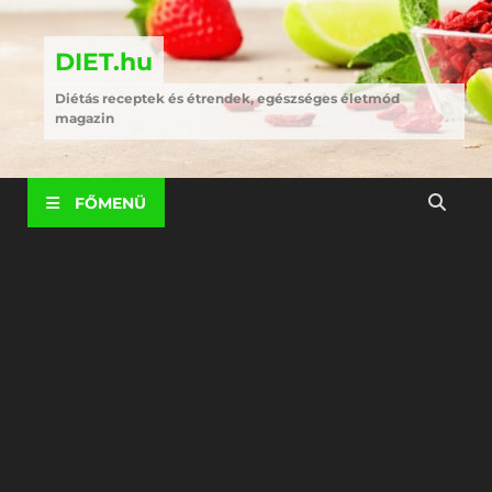
DIET.hu
Diétás receptek és étrendek, egészséges életmód
magazin
FŐMENÜ