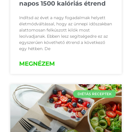
napos 1500 kalóriás étrend
Indítsd az évet a nagy fogadalmak helyett
életmódváltással, hogy az ünnepi időszakban
alattomosan felkúszott kilók most
leolvadjanak. Ebben lesz segítségedre ez az
egyszerűen követhető étrend a következő
egy hétben. De
MEGNÉZEM
DIÉTÁS RECEPTEK