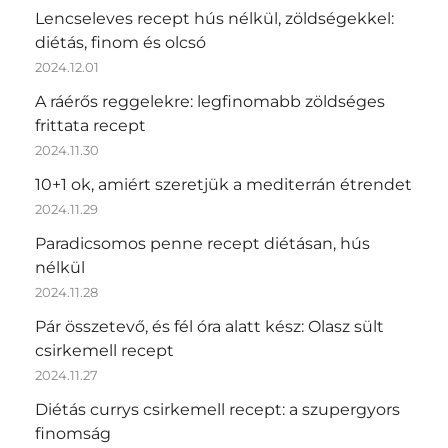
Lencseleves recept hús nélkül, zöldségekkel:
diétás, finom és olcsó
2024.12.01
A ráérős reggelekre: legfinomabb zöldséges
frittata recept
2024.11.30
10+1 ok, amiért szeretjük a mediterrán étrendet
2024.11.29
Paradicsomos penne recept diétásan, hús
nélkül
2024.11.28
Pár összetevő, és fél óra alatt kész: Olasz sült
csirkemell recept
2024.11.27
Diétás currys csirkemell recept: a szupergyors
finomság