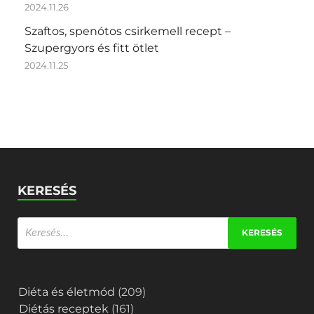
2024.11.26
Szaftos, spenótos csirkemell recept –
Szupergyors és fitt ötlet
2024.11.25
KERESÉS
Diéta és életmód
(209)
Diétás receptek
(161)