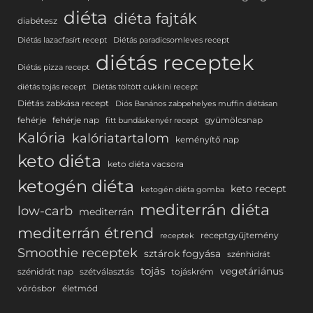
diéta
diéta fajták
diabétesz
Diétás lazacfasírt recept
Diétás paradicsomleves recept
diétás receptek
Diétás pizza recept
diétás tojás recept
Diétás töltött cukkini recept
Diétás zabkása recept
Diós Banános zabpehelyes muffin diétásan
fehérje
fehérje nap
gyümölcsnap
fitt bundáskenyér recept
Kalória
kalóriatartalom
keményítő nap
keto diéta
keto diéta vacsora
ketogén diéta
keto recept
ketogén diéta gomba
mediterrán diéta
low-carb
mediterrán
mediterrán étrend
receptgyűjtemény
receptek
Smoothie receptek
sztárok fogyása
szénhidrát
tojás
vegetáriánus
szénidrát nap
szétválasztás
tojáskrém
vörösbor
életmód