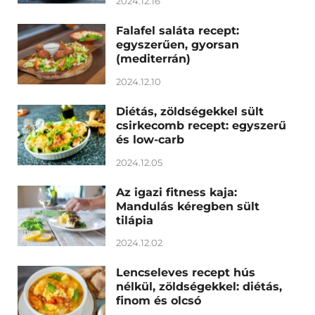
2024.12.16
Falafel saláta recept:
egyszerűen, gyorsan
(mediterrán)
2024.12.10
Diétás, zöldségekkel sült
csirkecomb recept: egyszerű
és low-carb
2024.12.05
Az igazi fitness kaja:
Mandulás kéregben sült
tilápia
2024.12.02
Lencseleves recept hús
nélkül, zöldségekkel: diétás,
finom és olcsó