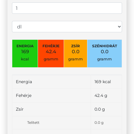
ENERGIA
FEHÉRJE
ZSÍR
SZÉNHIDRÁT
169
42.4
0.0
0.0
kcal
gramm
gramm
gramm
Energia
169 kcal
Fehérje
42.4 g
Zsír
0.0 g
Telített
0.0 g