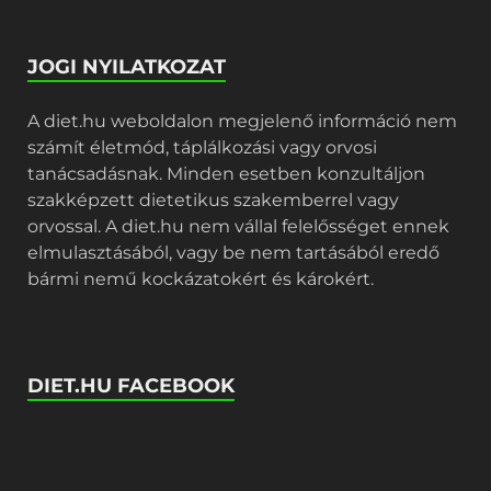
JOGI NYILATKOZAT
A diet.hu weboldalon megjelenő információ nem
számít életmód, táplálkozási vagy orvosi
tanácsadásnak. Minden esetben konzultáljon
szakképzett dietetikus szakemberrel vagy
orvossal. A diet.hu nem vállal felelősséget ennek
elmulasztásából, vagy be nem tartásából eredő
bármi nemű kockázatokért és károkért.
DIET.HU FACEBOOK