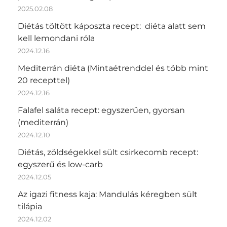
2025.02.08
Diétás töltött káposzta recept: diéta alatt sem
kell lemondani róla
2024.12.16
Mediterrán diéta (Mintaétrenddel és több mint
20 recepttel)
2024.12.16
Falafel saláta recept: egyszerűen, gyorsan
(mediterrán)
2024.12.10
Diétás, zöldségekkel sült csirkecomb recept:
egyszerű és low-carb
2024.12.05
Az igazi fitness kaja: Mandulás kéregben sült
tilápia
2024.12.02