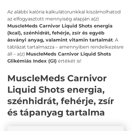
Az alábbi kalória kalkulátorunkkal kiszámolhatod
az elfogyasztott mennyiség alapján a(z)
MuscleMeds Carnivor Liquid Shots energia
(kcal), szénhidrát, fehérje, zsír és egyéb
ásványi anyag, valamint vitamin tartalmát
. A
táblázat tartalmazza – amennyiben rendelkezésre
áll – a(z)
MuscleMeds Carnivor Liquid Shots
Glikémiás Index (GI)
értékét is!
MuscleMeds Carnivor
Liquid Shots energia,
szénhidrát, fehérje, zsír
és tápanyag tartalma