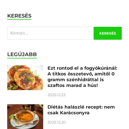
KERESÉS
LEGÚJABB
Ezt rontod el a fogyókúránál:
A titkos összetevő, amitől 0
gramm szénhidráttal is
szaftos marad a hús!
2025.12.23
Diétás halászlé recept: nem
csak Karácsonyra
2025.12.20