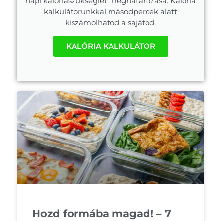
napi kalóriaszükséglet meghatározása. Kalória
kalkulátorunkkal másodpercek alatt
kiszámolhatod a sajátod.
KALÓRIA KALKULÁTOR
Hozd formába magad! – 7