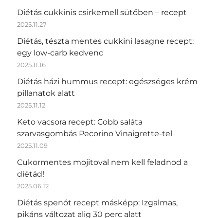
Diétás cukkinis csirkemell sütőben – recept
2025.11.27
Diétás, tészta mentes cukkini lasagne recept:
egy low-carb kedvenc
2025.11.16
Diétás házi hummus recept: egészséges krém
pillanatok alatt
2025.11.12
Keto vacsora recept: Cobb saláta
szarvasgombás Pecorino Vinaigrette-tel
2025.11.09
Cukormentes mojitoval nem kell feladnod a
diétád!
2025.06.12
Diétás spenót recept másképp: Izgalmas,
pikáns változat alig 30 perc alatt