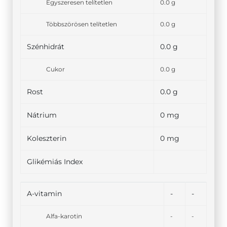
Egyszeresen telítetlen
0.0 g
Többszörösen telítetlen
0.0 g
Szénhidrát
0.0 g
Cukor
0.0 g
Rost
0.0 g
Nátrium
0 mg
Koleszterin
0 mg
Glikémiás Index
A-vitamin
-
-
Alfa-karotin
-
-