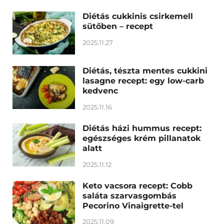
Diétás cukkinis csirkemell
sütőben – recept
2025.11.27
Diétás, tészta mentes cukkini
lasagne recept: egy low-carb
kedvenc
2025.11.16
Diétás házi hummus recept:
egészséges krém pillanatok
alatt
2025.11.12
Keto vacsora recept: Cobb
saláta szarvasgombás
Pecorino Vinaigrette-tel
2025.11.09