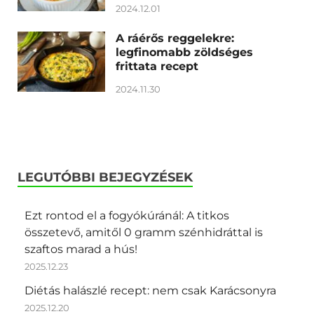
2024.12.01
A ráérős reggelekre:
legfinomabb zöldséges
frittata recept
2024.11.30
LEGUTÓBBI BEJEGYZÉSEK
Ezt rontod el a fogyókúránál: A titkos
összetevő, amitől 0 gramm szénhidráttal is
szaftos marad a hús!
2025.12.23
Diétás halászlé recept: nem csak Karácsonyra
2025.12.20