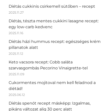
Diétás cukkinis csirkemell sütőben – recept
2025.11.27
Diétás, tészta mentes cukkini lasagne recept:
egy low-carb kedvenc
2025.11.16
Diétás házi hummus recept: egészséges krém
pillanatok alatt
2025.11.12
Keto vacsora recept: Cobb saláta
szarvasgombás Pecorino Vinaigrette-tel
2025.11.09
Cukormentes mojitoval nem kell feladnod a
diétád!
2025.06.12
Diétás spenót recept másképp: Izgalmas,
pikáns változat alig 30 perc alatt