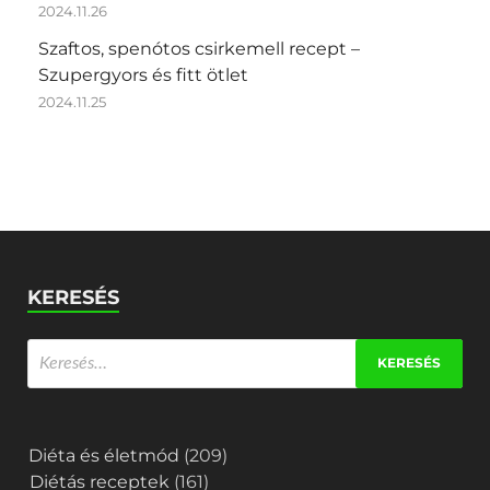
2024.11.26
Szaftos, spenótos csirkemell recept –
Szupergyors és fitt ötlet
2024.11.25
KERESÉS
Diéta és életmód
(209)
Diétás receptek
(161)