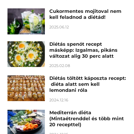
Cukormentes mojitoval nem
kell feladnod a diétád!
2025.06.12
Diétás spenót recept
másképp: Izgalmas, pikáns
változat alig 30 perc alatt
2025.02.08
Diétás töltött káposzta recept:
diéta alatt sem kell
lemondani róla
2024.12.16
Mediterrán diéta
(Mintaétrenddel és több mint
20 recepttel)