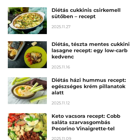
Diétás cukkinis csirkemell
sütőben – recept
2025.11.27
Diétás, tészta mentes cukkini
lasagne recept: egy low-carb
kedvenc
2025.11.16
Diétás házi hummus recept:
egészséges krém pillanatok
alatt
2025.11.12
Keto vacsora recept: Cobb
saláta szarvasgombás
Pecorino Vinaigrette-tel
2025.11.09