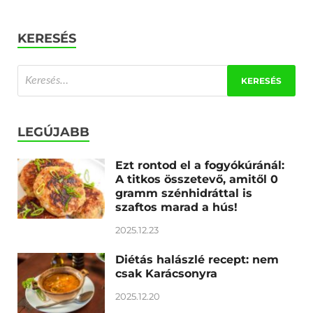
KERESÉS
LEGÚJABB
Ezt rontod el a fogyókúránál:
A titkos összetevő, amitől 0
gramm szénhidráttal is
szaftos marad a hús!
2025.12.23
Diétás halászlé recept: nem
csak Karácsonyra
2025.12.20