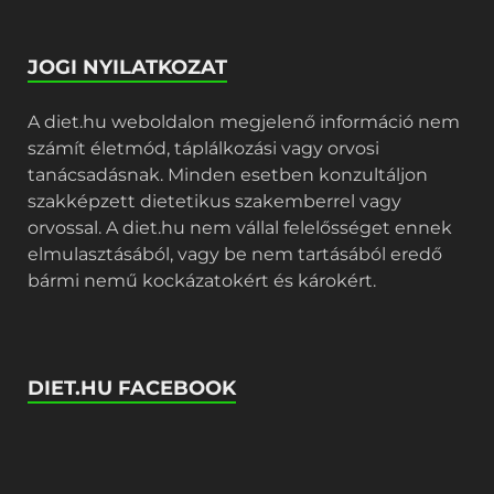
JOGI NYILATKOZAT
A diet.hu weboldalon megjelenő információ nem
számít életmód, táplálkozási vagy orvosi
tanácsadásnak. Minden esetben konzultáljon
szakképzett dietetikus szakemberrel vagy
orvossal. A diet.hu nem vállal felelősséget ennek
elmulasztásából, vagy be nem tartásából eredő
bármi nemű kockázatokért és károkért.
DIET.HU FACEBOOK