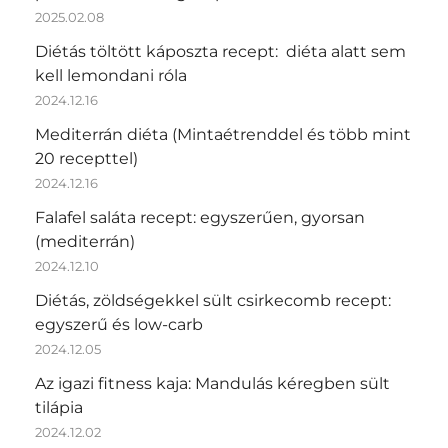
2025.02.08
Diétás töltött káposzta recept: diéta alatt sem
kell lemondani róla
2024.12.16
Mediterrán diéta (Mintaétrenddel és több mint
20 recepttel)
2024.12.16
Falafel saláta recept: egyszerűen, gyorsan
(mediterrán)
2024.12.10
Diétás, zöldségekkel sült csirkecomb recept:
egyszerű és low-carb
2024.12.05
Az igazi fitness kaja: Mandulás kéregben sült
tilápia
2024.12.02