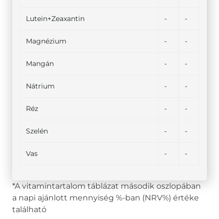
Lutein+Zeaxantin
-
-
Magnézium
-
-
Mangán
-
-
Nátrium
-
-
Réz
-
-
Szelén
-
-
Vas
-
-
*A vitamintartalom táblázat második oszlopában
a napi ajánlott mennyiség %-ban (NRV%) értéke
található