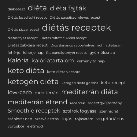
diéta
diéta fajták
diabétesz
Diétás lazacfasírt recept
Diétás paradicsomleves recept
diétás receptek
Diétás pizza recept
diétás tojás recept
Diétás töltött cukkini recept
Diétás zabkása recept
Diós Banános zabpehelyes muffin diétásan
fehérje
fehérje nap
gyümölcsnap
fitt bundáskenyér recept
Kalória
kalóriatartalom
keményítő nap
keto diéta
keto diéta vacsora
ketogén diéta
keto recept
ketogén diéta gomba
mediterrán diéta
low-carb
mediterrán
mediterrán étrend
receptgyűjtemény
receptek
Smoothie receptek
sztárok fogyása
szénhidrát
tojás
vegetáriánus
szénidrát nap
szétválasztás
tojáskrém
vörösbor
életmód