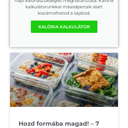
napi kalóriaszükséglet meghatározása. Kalória
kalkulátorunkkal másodpercek alatt
kiszámolhatod a sajátod.
KALÓRIA KALKULÁTOR
Hozd formába magad! – 7