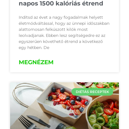
napos 1500 kalóriás étrend
Indítsd az évet a nagy fogadalmak helyett
életmódváltással, hogy az ünnepi időszakban
alattomosan felkúszott kilók most
leolvadjanak. Ebben lesz segítségedre ez az
egyszerűen követhető étrend a következő
egy hétben. De
MEGNÉZEM
DIÉTÁS RECEPTEK