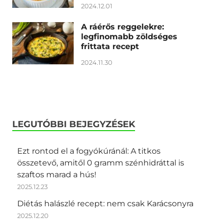
2024.12.01
A ráérős reggelekre:
legfinomabb zöldséges
frittata recept
2024.11.30
LEGUTÓBBI BEJEGYZÉSEK
Ezt rontod el a fogyókúránál: A titkos
összetevő, amitől 0 gramm szénhidráttal is
szaftos marad a hús!
2025.12.23
Diétás halászlé recept: nem csak Karácsonyra
2025.12.20