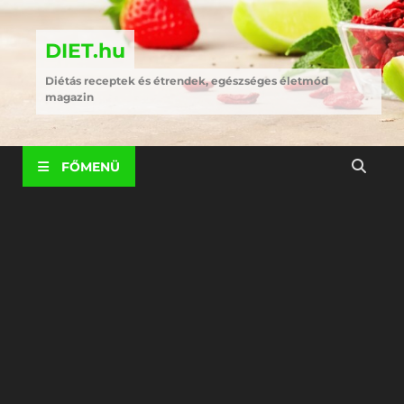
DIET.hu
Diétás receptek és étrendek, egészséges életmód
magazin
FŐMENÜ