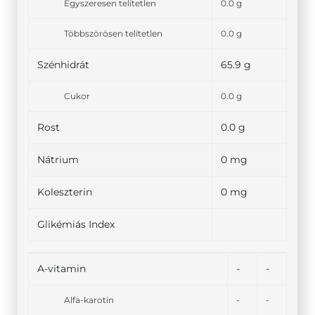
Egyszeresen telítetlen
0.0 g
Többszörösen telítetlen
0.0 g
Szénhidrát
65.9 g
Cukor
0.0 g
Rost
0.0 g
Nátrium
0 mg
Koleszterin
0 mg
Glikémiás Index
A-vitamin
-
-
Alfa-karotin
-
-