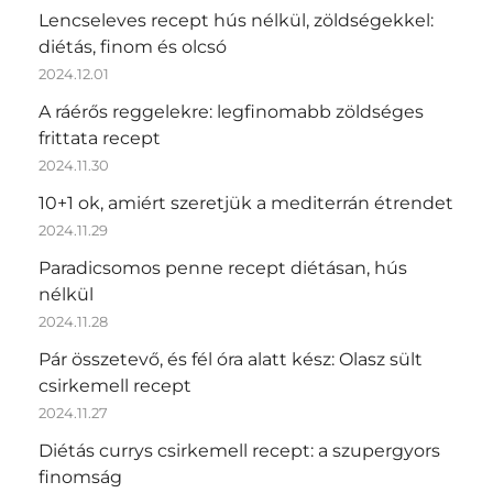
Lencseleves recept hús nélkül, zöldségekkel:
diétás, finom és olcsó
2024.12.01
A ráérős reggelekre: legfinomabb zöldséges
frittata recept
2024.11.30
10+1 ok, amiért szeretjük a mediterrán étrendet
2024.11.29
Paradicsomos penne recept diétásan, hús
nélkül
2024.11.28
Pár összetevő, és fél óra alatt kész: Olasz sült
csirkemell recept
2024.11.27
Diétás currys csirkemell recept: a szupergyors
finomság