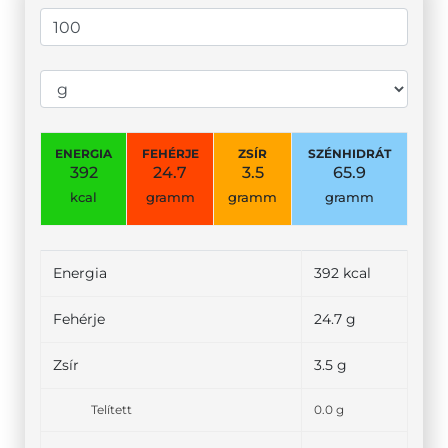
ENERGIA
FEHÉRJE
ZSÍR
SZÉNHIDRÁT
392
24.7
3.5
65.9
kcal
gramm
gramm
gramm
Energia
392 kcal
Fehérje
24.7 g
Zsír
3.5 g
Telített
0.0 g