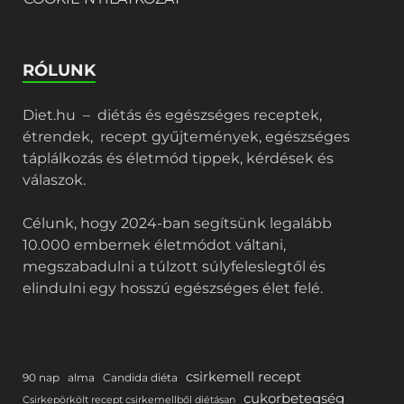
RÓLUNK
Diet.hu – diétás és egészséges receptek,
étrendek, recept gyűjtemények, egészséges
táplálkozás és életmód tippek, kérdések és
válaszok.
Célunk, hogy 2024-ban segítsünk legalább
10.000 embernek életmódot váltani,
megszabadulni a túlzott súlyfeleslegtől és
elindulni egy hosszú egészséges élet felé.
csirkemell recept
90 nap
alma
Candida diéta
cukorbetegség
Csirkepörkölt recept csirkemellből diétásan