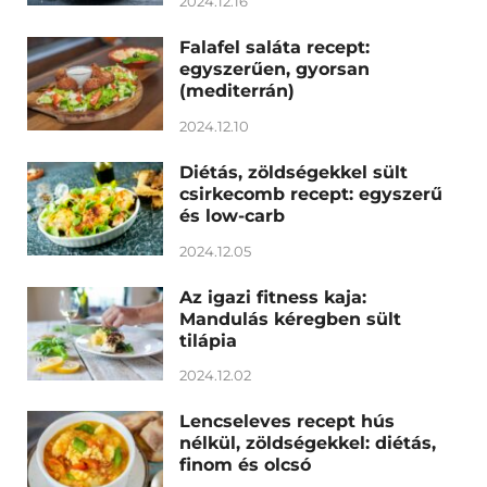
2024.12.16
Falafel saláta recept:
egyszerűen, gyorsan
(mediterrán)
2024.12.10
Diétás, zöldségekkel sült
csirkecomb recept: egyszerű
és low-carb
2024.12.05
Az igazi fitness kaja:
Mandulás kéregben sült
tilápia
2024.12.02
Lencseleves recept hús
nélkül, zöldségekkel: diétás,
finom és olcsó