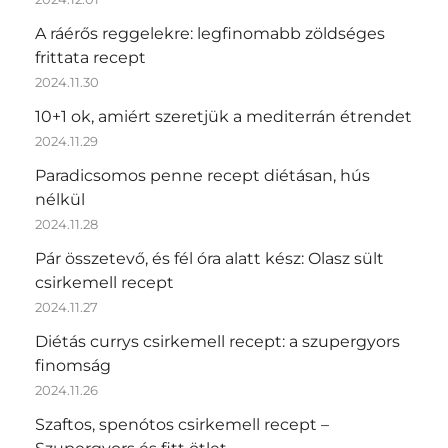
A ráérős reggelekre: legfinomabb zöldséges
frittata recept
2024.11.30
10+1 ok, amiért szeretjük a mediterrán étrendet
2024.11.29
Paradicsomos penne recept diétásan, hús
nélkül
2024.11.28
Pár összetevő, és fél óra alatt kész: Olasz sült
csirkemell recept
2024.11.27
Diétás currys csirkemell recept: a szupergyors
finomság
2024.11.26
Szaftos, spenótos csirkemell recept –