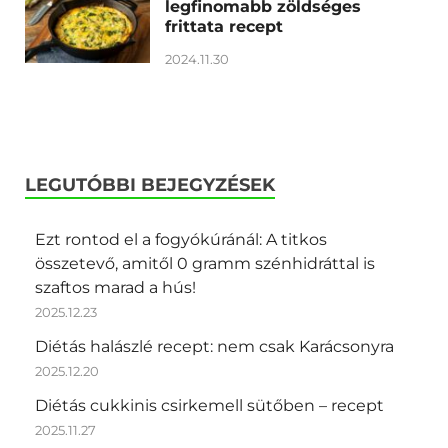
legfinomabb zöldséges
frittata recept
2024.11.30
LEGUTÓBBI BEJEGYZÉSEK
Ezt rontod el a fogyókúránál: A titkos
összetevő, amitől 0 gramm szénhidráttal is
szaftos marad a hús!
2025.12.23
Diétás halászlé recept: nem csak Karácsonyra
2025.12.20
Diétás cukkinis csirkemell sütőben – recept
2025.11.27