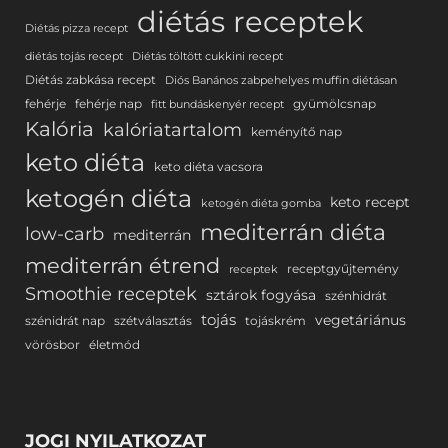
diétás receptek
Diétás pizza recept
diétás tojás recept
Diétás töltött cukkini recept
Diétás zabkása recept
Diós Banános zabpehelyes muffin diétásan
fehérje
fehérje nap
gyümölcsnap
fitt bundáskenyér recept
Kalória
kalóriatartalom
keményítő nap
keto diéta
keto diéta vacsora
ketogén diéta
keto recept
ketogén diéta gomba
mediterrán diéta
low-carb
mediterrán
mediterrán étrend
receptgyűjtemény
receptek
Smoothie receptek
sztárok fogyása
szénhidrát
tojás
vegetáriánus
szénidrát nap
szétválasztás
tojáskrém
vörösbor
életmód
JOGI NYILATKOZAT