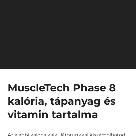
MuscleTech Phase 8
kalória, tápanyag és
vitamin tartalma
Az alábbi kalória kalkulátorunkkal kiszámolhatod