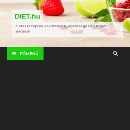
DIET.hu
Diétás receptek és étrendek, egészséges életmód
magazin
FŐMENÜ