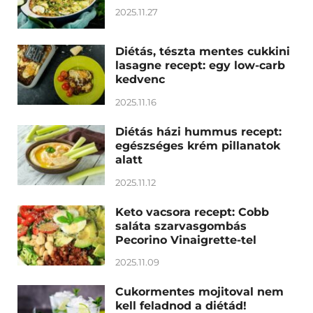
2025.11.27
Diétás, tészta mentes cukkini
lasagne recept: egy low-carb
kedvenc
2025.11.16
Diétás házi hummus recept:
egészséges krém pillanatok
alatt
2025.11.12
Keto vacsora recept: Cobb
saláta szarvasgombás
Pecorino Vinaigrette-tel
2025.11.09
Cukormentes mojitoval nem
kell feladnod a diétád!