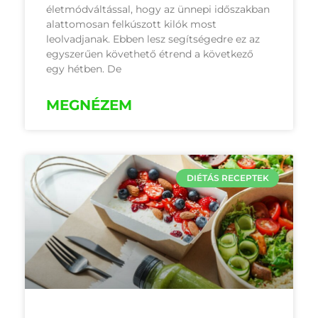
életmódváltással, hogy az ünnepi időszakban
alattomosan felkúszott kilók most
leolvadjanak. Ebben lesz segítségedre ez az
egyszerűen követhető étrend a következő
egy hétben. De
MEGNÉZEM
DIÉTÁS RECEPTEK