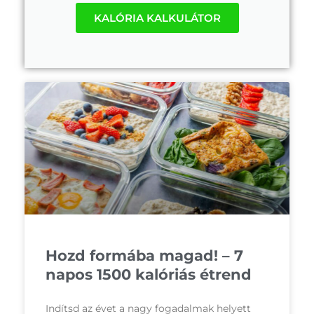
KALÓRIA KALKULÁTOR
Hozd formába magad! – 7
napos 1500 kalóriás étrend
Indítsd az évet a nagy fogadalmak helyett