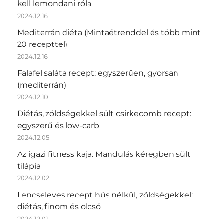
kell lemondani róla
2024.12.16
Mediterrán diéta (Mintaétrenddel és több mint
20 recepttel)
2024.12.16
Falafel saláta recept: egyszerűen, gyorsan
(mediterrán)
2024.12.10
Diétás, zöldségekkel sült csirkecomb recept:
egyszerű és low-carb
2024.12.05
Az igazi fitness kaja: Mandulás kéregben sült
tilápia
2024.12.02
Lencseleves recept hús nélkül, zöldségekkel:
diétás, finom és olcsó
2024.12.01