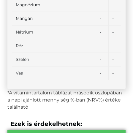
Magnézium
-
-
Mangán
-
-
Nátrium
-
-
Réz
-
-
Szelén
-
-
Vas
-
-
*A vitamintartalom táblázat második oszlopában
a napi ajánlott mennyiség %-ban (NRV%) értéke
található
Ezek is érdekelhetnek: