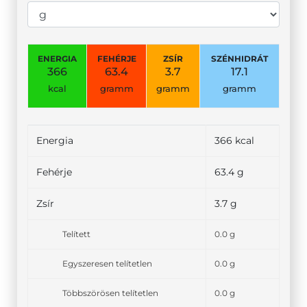
ENERGIA
FEHÉRJE
ZSÍR
SZÉNHIDRÁT
366
63.4
3.7
17.1
kcal
gramm
gramm
gramm
Energia
366 kcal
Fehérje
63.4 g
Zsír
3.7 g
Telített
0.0 g
Egyszeresen telítetlen
0.0 g
Többszörösen telítetlen
0.0 g