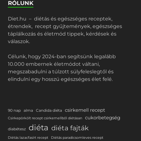
RÓLUNK
Diet.hu – diétás és egészséges receptek,
étrendek, recept gyűjtemények, egészséges
táplálkozás és életmód tippek, kérdések és
válaszok.
Célunk, hogy 2024-ban segítsünk legalább
10.000 embernek életmódot váltani,
megszabadulni a túlzott súlyfeleslegtől és
elindulni egy hosszú egészséges élet felé.
csirkemell recept
90 nap
alma
Candida diéta
cukorbetegség
Csirkepörkölt recept csirkemellből diétásan
diéta
diéta fajták
diabétesz
Diétás lazacfasírt recept
Diétás paradicsomleves recept