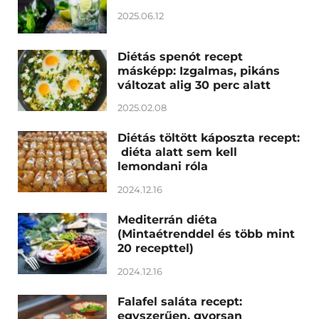
2025.06.12
Diétás spenót recept
másképp: Izgalmas, pikáns
változat alig 30 perc alatt
2025.02.08
Diétás töltött káposzta recept:
diéta alatt sem kell
lemondani róla
2024.12.16
Mediterrán diéta
(Mintaétrenddel és több mint
20 recepttel)
2024.12.16
Falafel saláta recept:
egyszerűen, gyorsan