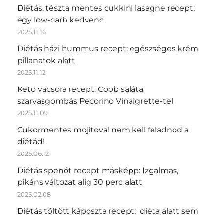
Diétás, tészta mentes cukkini lasagne recept:
egy low-carb kedvenc
2025.11.16
Diétás házi hummus recept: egészséges krém
pillanatok alatt
2025.11.12
Keto vacsora recept: Cobb saláta
szarvasgombás Pecorino Vinaigrette-tel
2025.11.09
Cukormentes mojitoval nem kell feladnod a
diétád!
2025.06.12
Diétás spenót recept másképp: Izgalmas,
pikáns változat alig 30 perc alatt
2025.02.08
Diétás töltött káposzta recept: diéta alatt sem