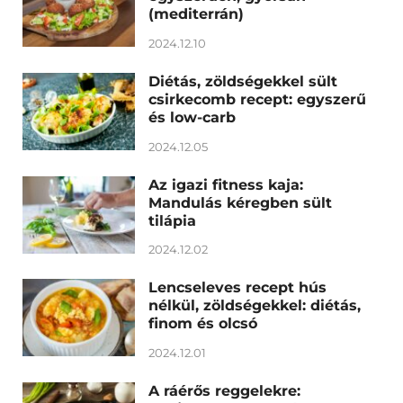
(mediterrán)
2024.12.10
Diétás, zöldségekkel sült
csirkecomb recept: egyszerű
és low-carb
2024.12.05
Az igazi fitness kaja:
Mandulás kéregben sült
tilápia
2024.12.02
Lencseleves recept hús
nélkül, zöldségekkel: diétás,
finom és olcsó
2024.12.01
A ráérős reggelekre: