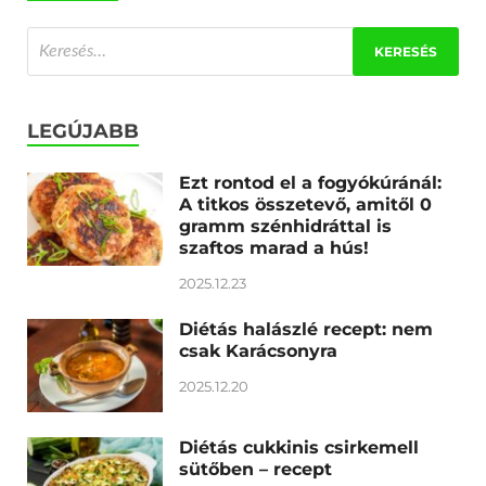
LEGÚJABB
Ezt rontod el a fogyókúránál:
A titkos összetevő, amitől 0
gramm szénhidráttal is
szaftos marad a hús!
2025.12.23
Diétás halászlé recept: nem
csak Karácsonyra
2025.12.20
Diétás cukkinis csirkemell
sütőben – recept