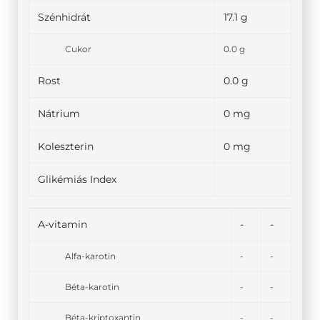
Szénhidrát
17.1 g
Cukor
0.0 g
Rost
0.0 g
Nátrium
0 mg
Koleszterin
0 mg
Glikémiás Index
A-vitamin
-
-
Alfa-karotin
-
-
Béta-karotin
-
-
Béta-kriptoxantin
-
-