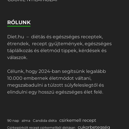
RÓLUNK
Diet.hu – diétás és egészséges receptek,
étrendek, recept gyűjtemények, egészséges
táplálkozás és életmód tippek, kérdések és
válaszok.
Célunk, hogy 2024-ban segítsünk legalább
10.000 embernek életmódot váltani,
megszabadulni a túlzott súlyfeleslegtől és
elindulni egy hosszú egészséges élet felé.
csirkemell recept
90 nap
alma
Candida diéta
cukorbetegség
Csirkepörkölt recept csirkemellből diétásan