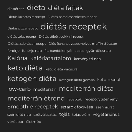
diéta
diéta fajták
diabétesz
Diétás lazacfasírt recept
Diétás paradicsomleves recept
diétás receptek
Diétás pizza recept
diétás tojás recept
Diétás töltött cukkini recept
Diétás zabkása recept
Diós Banános zabpehelyes muffin diétásan
fehérje
fehérje nap
gyümölcsnap
fitt bundáskenyér recept
Kalória
kalóriatartalom
keményítő nap
keto diéta
keto diéta vacsora
ketogén diéta
keto recept
ketogén diéta gomba
mediterrán diéta
low-carb
mediterrán
mediterrán étrend
receptgyűjtemény
receptek
Smoothie receptek
sztárok fogyása
szénhidrát
tojás
vegetáriánus
szénidrát nap
szétválasztás
tojáskrém
vörösbor
életmód