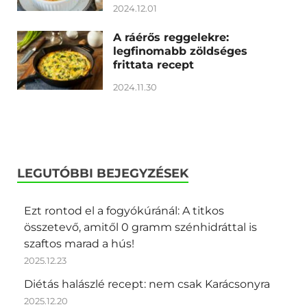
2024.12.01
A ráérős reggelekre:
legfinomabb zöldséges
frittata recept
2024.11.30
LEGUTÓBBI BEJEGYZÉSEK
Ezt rontod el a fogyókúránál: A titkos
összetevő, amitől 0 gramm szénhidráttal is
szaftos marad a hús!
2025.12.23
Diétás halászlé recept: nem csak Karácsonyra
2025.12.20