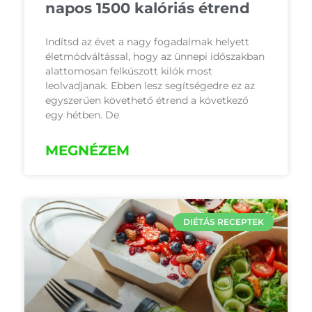
napos 1500 kalóriás étrend
Indítsd az évet a nagy fogadalmak helyett
életmódváltással, hogy az ünnepi időszakban
alattomosan felkúszott kilók most
leolvadjanak. Ebben lesz segítségedre ez az
egyszerűen követhető étrend a következő
egy hétben. De
MEGNÉZEM
DIÉTÁS RECEPTEK