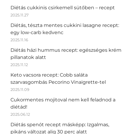
Diétás cukkinis csirkemell sütőben – recept
2025.11.27
Diétás, tészta mentes cukkini lasagne recept:
egy low-carb kedvenc
2025.11.16
Diétás házi hummus recept: egészséges krém
pillanatok alatt
2025.11.12
Keto vacsora recept: Cobb saláta
szarvasgombás Pecorino Vinaigrette-tel
2025.11.09
Cukormentes mojitoval nem kell feladnod a
diétád!
2025.06.12
Diétás spenót recept másképp: Izgalmas,
pikáns változat alig 30 perc alatt