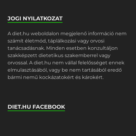
JOGI NYILATKOZAT
A diet.hu weboldalon megjelenő információ nem
számít életmód, táplálkozási vagy orvosi
tanácsadásnak. Minden esetben konzultáljon
szakképzett dietetikus szakemberrel vagy
orvossal. A diet.hu nem vállal felelősséget ennek
elmulasztásából, vagy be nem tartásából eredő
bármi nemű kockázatokért és károkért.
DIET.HU FACEBOOK