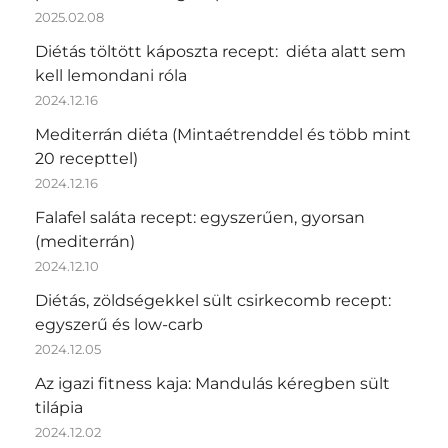
2025.02.08
Diétás töltött káposzta recept: diéta alatt sem
kell lemondani róla
2024.12.16
Mediterrán diéta (Mintaétrenddel és több mint
20 recepttel)
2024.12.16
Falafel saláta recept: egyszerűen, gyorsan
(mediterrán)
2024.12.10
Diétás, zöldségekkel sült csirkecomb recept:
egyszerű és low-carb
2024.12.05
Az igazi fitness kaja: Mandulás kéregben sült
tilápia
2024.12.02