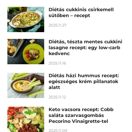
Diétás cukkinis csirkemell
sütőben – recept
2025.11.27
Diétás, tészta mentes cukkini
lasagne recept: egy low-carb
kedvenc
2025.11.16
Diétás házi hummus recept:
egészséges krém pillanatok
alatt
2025.11.12
Keto vacsora recept: Cobb
saláta szarvasgombás
Pecorino Vinaigrette-tel
2025.11.09