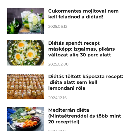
Cukormentes mojitoval nem
kell feladnod a diétád!
2025.06.12
Diétás spenót recept
másképp: Izgalmas, pikáns
változat alig 30 perc alatt
2025.02.08
Diétás töltött káposzta recept:
diéta alatt sem kell
lemondani róla
2024.12.16
Mediterrán diéta
(Mintaétrenddel és több mint
20 recepttel)