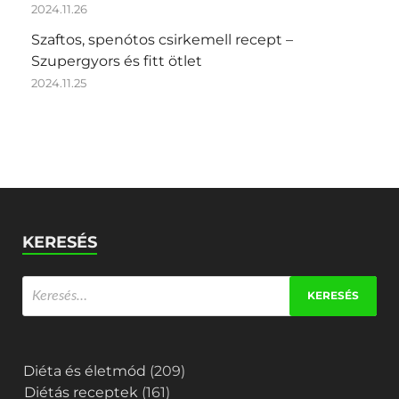
2024.11.26
Szaftos, spenótos csirkemell recept –
Szupergyors és fitt ötlet
2024.11.25
KERESÉS
Diéta és életmód
(209)
Diétás receptek
(161)