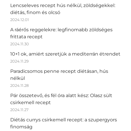
Lencseleves recept hús nélkül, zöldségekkel:
diétás, finom és olcsó
2024.12.01
A ráérős reggelekre: legfinomabb zöldséges
frittata recept
2024.11.30
10+1 ok, amiért szeretjük a mediterrán étrendet
2024.11.29
Paradicsomos penne recept diétásan, hús
nélkül
2024.11.28
Pár összetevő, és fél óra alatt kész: Olasz sült
csirkemell recept
2024.11.27
Diétás currys csirkemell recept: a szupergyors
finomság