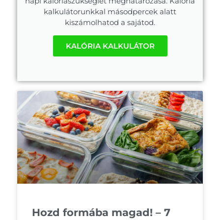
napi kalóriaszükséglet meghatározása. Kalória
kalkulátorunkkal másodpercek alatt
kiszámolhatod a sajátod.
KALÓRIA KALKULÁTOR
Hozd formába magad! – 7