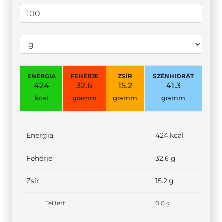
ENERGIA
FEHÉRJE
ZSÍR
SZÉNHIDRÁT
424
32.6
15.2
41.3
kcal
gramm
gramm
gramm
Energia
424 kcal
Fehérje
32.6 g
Zsír
15.2 g
Telített
0.0 g