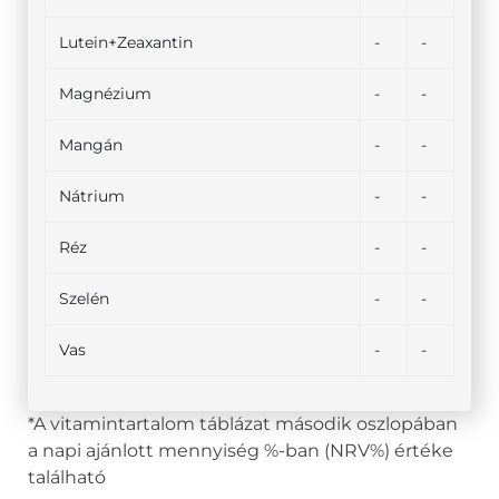
Lutein+Zeaxantin
-
-
Magnézium
-
-
Mangán
-
-
Nátrium
-
-
Réz
-
-
Szelén
-
-
Vas
-
-
*A vitamintartalom táblázat második oszlopában
a napi ajánlott mennyiség %-ban (NRV%) értéke
található