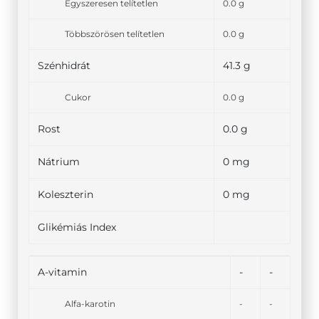
Egyszeresen telítetlen
0.0 g
Többszörösen telítetlen
0.0 g
Szénhidrát
41.3 g
Cukor
0.0 g
Rost
0.0 g
Nátrium
0 mg
Koleszterin
0 mg
Glikémiás Index
A-vitamin
-
-
Alfa-karotin
-
-