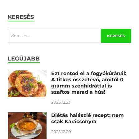
KERESÉS
LEGÚJABB
Ezt rontod el a fogyókúránál:
A titkos összetevő, amitől 0
gramm szénhidráttal is
szaftos marad a hús!
2025.12.23
Diétás halászlé recept: nem
csak Karácsonyra
2025.12.20