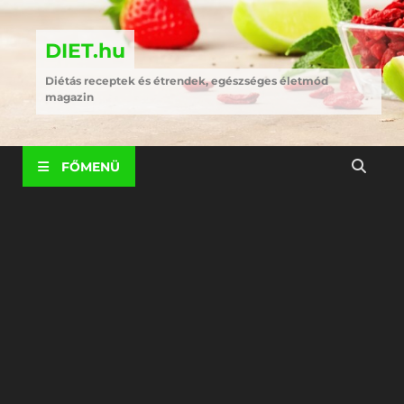
DIET.hu
Diétás receptek és étrendek, egészséges életmód
magazin
FŐMENÜ