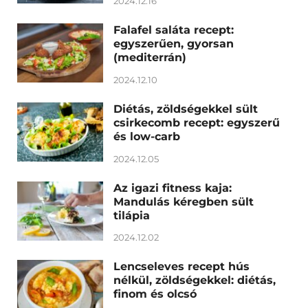
2024.12.16
Falafel saláta recept:
egyszerűen, gyorsan
(mediterrán)
2024.12.10
Diétás, zöldségekkel sült
csirkecomb recept: egyszerű
és low-carb
2024.12.05
Az igazi fitness kaja:
Mandulás kéregben sült
tilápia
2024.12.02
Lencseleves recept hús
nélkül, zöldségekkel: diétás,
finom és olcsó