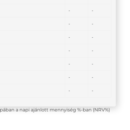
-
-
-
-
-
-
-
-
-
-
-
-
-
-
lopában a napi ajánlott mennyiség %-ban (NRV%)