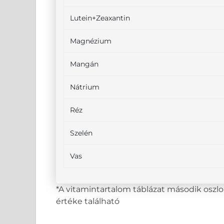
Lutein+Zeaxantin
Magnézium
Mangán
Nátrium
Réz
Szelén
Vas
*A vitamintartalom táblázat második osz
értéke található