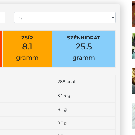
ZSÍR
SZÉNHIDRÁT
8.1
25.5
gramm
gramm
288 kcal
34.4 g
8.1 g
0.0 g