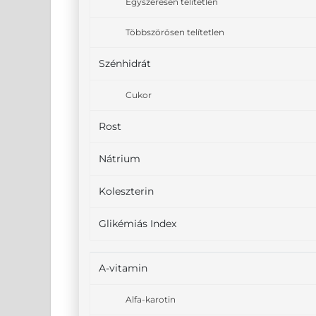
Egyszeresen telítetlen
Többszörösen telítetlen
Szénhidrát
Cukor
Rost
Nátrium
Koleszterin
Glikémiás Index
A-vitamin
Alfa-karotin