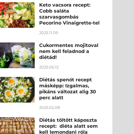
Keto vacsora recept:
Cobb saláta
szarvasgombás
Pecorino Vinaigrette-tel
2025.11.09
Cukormentes mojitoval
nem kell feladnod a
diétád!
2025.06.12
Diétás spenót recept
másképp: Izgalmas,
pikáns változat alig 30
perc alatt
2025.02.08
Diétás töltött káposzta
recept: diéta alatt sem
kell lemondani róla