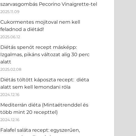
szarvasgombás Pecorino Vinaigrette-tel
2025.11.09
Cukormentes mojitoval nem kell
feladnod a diétád!
2025.06.12
Diétás spenót recept másképp:
Izgalmas, pikáns változat alig 30 perc
alatt
2025.02.08
Diétás töltött káposzta recept: diéta
alatt sem kell lemondani róla
2024.12.16
Mediterrán diéta (Mintaétrenddel és
több mint 20 recepttel)
2024.12.16
Falafel saláta recept: egyszerűen,