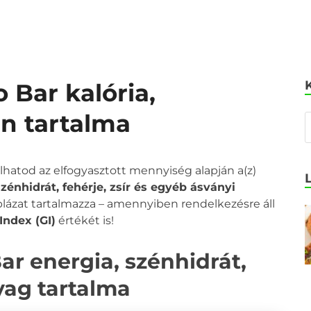
 Bar kalória,
in tartalma
olhatod az elfogyasztott mennyiség alapján a(z)
zénhidrát, fehérje, zsír és egyéb ásványi
áblázat tartalmazza – amennyiben rendelkezésre áll
Index (GI)
értékét is!
ar energia, szénhidrát,
nyag tartalma