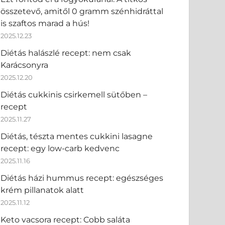
összetevő, amitől 0 gramm szénhidráttal
is szaftos marad a hús!
2025.12.23
Diétás halászlé recept: nem csak
Karácsonyra
2025.12.20
Diétás cukkinis csirkemell sütőben –
recept
2025.11.27
Diétás, tészta mentes cukkini lasagne
recept: egy low-carb kedvenc
2025.11.16
Diétás házi hummus recept: egészséges
krém pillanatok alatt
2025.11.12
Keto vacsora recept: Cobb saláta