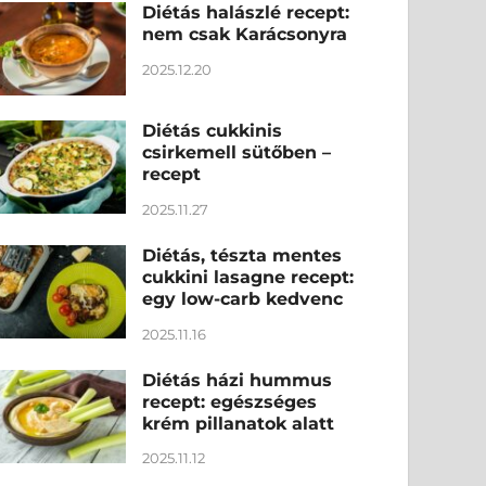
Diétás halászlé recept:
nem csak Karácsonyra
2025.12.20
Diétás cukkinis
csirkemell sütőben –
recept
2025.11.27
Diétás, tészta mentes
cukkini lasagne recept:
egy low-carb kedvenc
2025.11.16
Diétás házi hummus
recept: egészséges
krém pillanatok alatt
2025.11.12