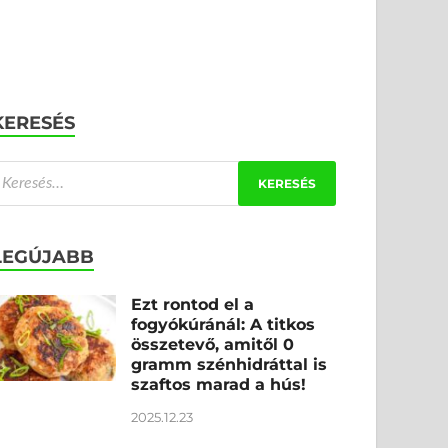
KERESÉS
LEGÚJABB
Ezt rontod el a
fogyókúránál: A titkos
összetevő, amitől 0
gramm szénhidráttal is
szaftos marad a hús!
2025.12.23