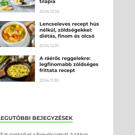
tilápia
2024.12.02
Lencseleves recept hús
nélkül, zöldségekkel:
diétás, finom és olcsó
2024.12.01
A ráérős reggelekre:
legfinomabb zöldséges
frittata recept
2024.11.30
LEGUTÓBBI BEJEGYZÉSEK
Ezt rontod el a fogyókúránál: A titkos