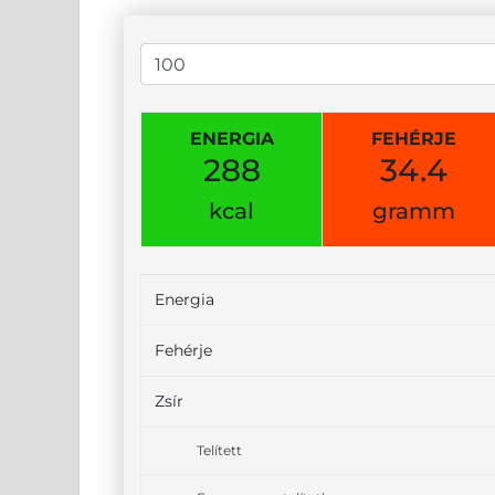
ENERGIA
FEHÉRJE
288
34.4
kcal
gramm
Energia
Fehérje
Zsír
Telített