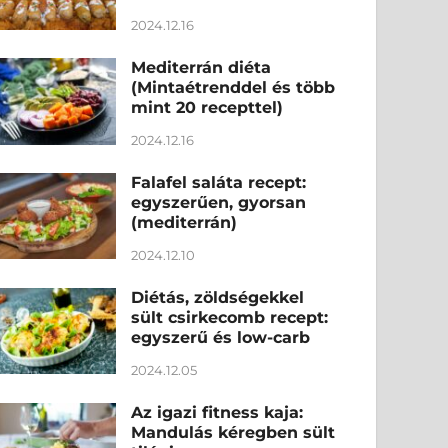
2024.12.16
Mediterrán diéta
(Mintaétrenddel és több
mint 20 recepttel)
2024.12.16
Falafel saláta recept:
egyszerűen, gyorsan
(mediterrán)
2024.12.10
Diétás, zöldségekkel
sült csirkecomb recept:
egyszerű és low-carb
2024.12.05
Az igazi fitness kaja:
Mandulás kéregben sült