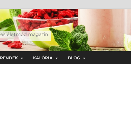
éges életmód magazin
TRENDEK
KALÓRIA
BLOG