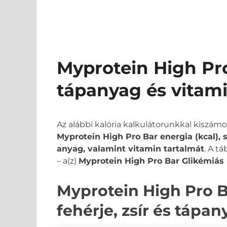
Myprotein High Pro
tápanyag és vitam
Az alábbi kalória kalkulátorunkkal kiszám
Myprotein High Pro Bar energia (kcal), s
anyag, valamint vitamin tartalmát
. A t
– a(z)
Myprotein High Pro Bar Glikémiás 
Myprotein High Pro B
fehérje, zsír és tápa