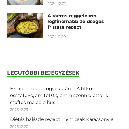
2024.12.01
A ráérős reggelekre:
legfinomabb zöldséges
frittata recept
2024.11.30
LEGUTÓBBI BEJEGYZÉSEK
Ezt rontod el a fogyókúránál: A titkos
összetevő, amitől 0 gramm szénhidráttal is
szaftos marad a hús!
2025.12.23
Diétás halászlé recept: nem csak Karácsonyra
2025.12.20