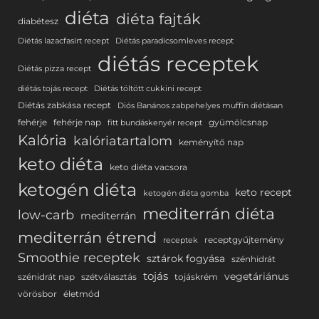
diéta
diéta fajták
diabétesz
Diétás lazacfasírt recept
Diétás paradicsomleves recept
diétás receptek
Diétás pizza recept
diétás tojás recept
Diétás töltött cukkini recept
Diétás zabkása recept
Diós Banános zabpehelyes muffin diétásan
fehérje
fehérje nap
gyümölcsnap
fitt bundáskenyér recept
Kalória
kalóriatartalom
keményítő nap
keto diéta
keto diéta vacsora
ketogén diéta
keto recept
ketogén diéta gomba
mediterrán diéta
low-carb
mediterrán
mediterrán étrend
receptgyűjtemény
receptek
Smoothie receptek
sztárok fogyása
szénhidrát
tojás
vegetáriánus
szénidrát nap
szétválasztás
tojáskrém
vörösbor
életmód