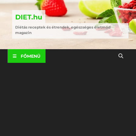
DIET.hu
Diétás receptek és étrendek, egészséges életmód
magazin
FŐMENÜ