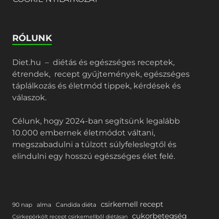
RÓLUNK
Diet.hu – diétás és egészséges receptek,
étrendek, recept gyűjtemények, egészséges
táplálkozás és életmód tippek, kérdések és
válaszok.
Célunk, hogy 2024-ban segítsünk legalább
10.000 embernek életmódot váltani,
megszabadulni a túlzott súlyfeleslegtől és
elindulni egy hosszú egészséges élet felé.
csirkemell recept
90 nap
alma
Candida diéta
cukorbetegség
Csirkepörkölt recept csirkemellből diétásan