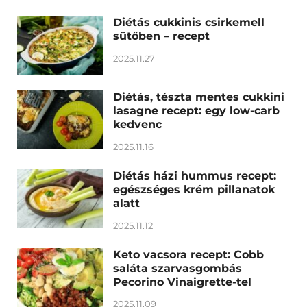
Diétás cukkinis csirkemell
sütőben – recept
2025.11.27
Diétás, tészta mentes cukkini
lasagne recept: egy low-carb
kedvenc
2025.11.16
Diétás házi hummus recept:
egészséges krém pillanatok
alatt
2025.11.12
Keto vacsora recept: Cobb
saláta szarvasgombás
Pecorino Vinaigrette-tel
2025.11.09