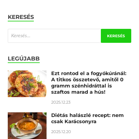
KERESÉS
LEGÚJABB
Ezt rontod el a fogyókúránál:
A titkos összetevő, amitől 0
gramm szénhidráttal is
szaftos marad a hús!
2025.12.23
Diétás halászlé recept: nem
csak Karácsonyra
2025.12.20