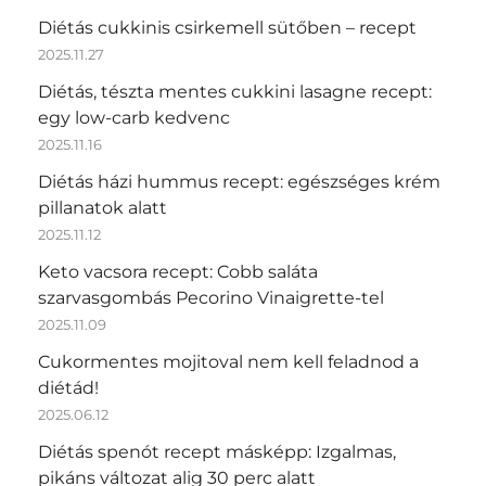
Diétás cukkinis csirkemell sütőben – recept
2025.11.27
Diétás, tészta mentes cukkini lasagne recept:
egy low-carb kedvenc
2025.11.16
Diétás házi hummus recept: egészséges krém
pillanatok alatt
2025.11.12
Keto vacsora recept: Cobb saláta
szarvasgombás Pecorino Vinaigrette-tel
2025.11.09
Cukormentes mojitoval nem kell feladnod a
diétád!
2025.06.12
Diétás spenót recept másképp: Izgalmas,
pikáns változat alig 30 perc alatt