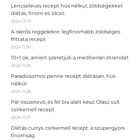
Lencseleves recept hús nélkül, zöldségekkel:
diétás, finom és olcsó
2024.12.01
A ráérős reggelekre: legfinomabb zöldséges
frittata recept
2024.11.30
10+1 ok, amiért szeretjük a mediterrán étrendet
2024.11.29
Paradicsomos penne recept diétásan, hús
nélkül
2024.11.28
Pár összetevő, és fél óra alatt kész: Olasz sült
csirkemell recept
2024.11.27
Diétás currys csirkemell recept: a szupergyors
finomság