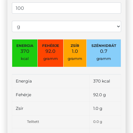
ENERGIA
FEHÉRJE
ZSÍR
SZÉNHIDRÁT
370
92.0
1.0
0.7
kcal
gramm
gramm
gramm
Energia
370 kcal
Fehérje
92.0 g
Zsír
1.0 g
Telített
0.0 g