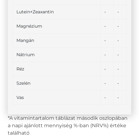
Lutein+Zeaxantin
-
-
Magnézium
-
-
Mangán
-
-
Nátrium
-
-
Réz
-
-
Szelén
-
-
Vas
-
-
*A vitamintartalom táblázat második oszlopában
a napi ajánlott mennyiség %-ban (NRV%) értéke
található