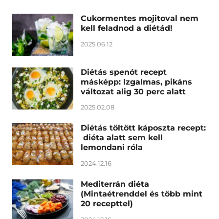
Cukormentes mojitoval nem
kell feladnod a diétád!
2025.06.12
Diétás spenót recept
másképp: Izgalmas, pikáns
változat alig 30 perc alatt
2025.02.08
Diétás töltött káposzta recept:
diéta alatt sem kell
lemondani róla
2024.12.16
Mediterrán diéta
(Mintaétrenddel és több mint
20 recepttel)