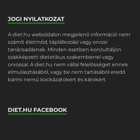
JOGI NYILATKOZAT
A diet.hu weboldalon megjelenő információ nem
számít életmód, táplálkozási vagy orvosi
tanácsadásnak. Minden esetben konzultáljon
szakképzett dietetikus szakemberrel vagy
orvossal. A diet.hu nem vállal felelősséget ennek
elmulasztásából, vagy be nem tartásából eredő
bármi nemű kockázatokért és károkért.
DIET.HU FACEBOOK