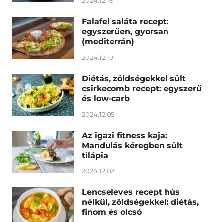
2024.12.16
Falafel saláta recept:
egyszerűen, gyorsan
(mediterrán)
2024.12.10
Diétás, zöldségekkel sült
csirkecomb recept: egyszerű
és low-carb
2024.12.05
Az igazi fitness kaja:
Mandulás kéregben sült
tilápia
2024.12.02
Lencseleves recept hús
nélkül, zöldségekkel: diétás,
finom és olcsó