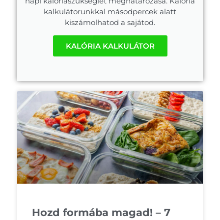
napi kalóriaszükséglet meghatározása. Kalória
kalkulátorunkkal másodpercek alatt
kiszámolhatod a sajátod.
KALÓRIA KALKULÁTOR
Hozd formába magad! – 7