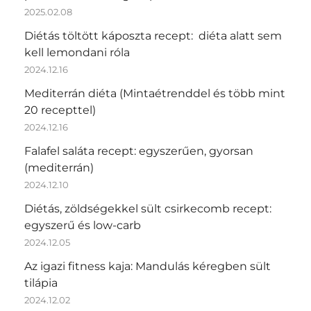
2025.02.08
Diétás töltött káposzta recept: diéta alatt sem
kell lemondani róla
2024.12.16
Mediterrán diéta (Mintaétrenddel és több mint
20 recepttel)
2024.12.16
Falafel saláta recept: egyszerűen, gyorsan
(mediterrán)
2024.12.10
Diétás, zöldségekkel sült csirkecomb recept:
egyszerű és low-carb
2024.12.05
Az igazi fitness kaja: Mandulás kéregben sült
tilápia
2024.12.02