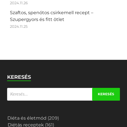
2024.11.26
Szaftos, spenótos csirkemell recept –
Szupergyors és fitt ötlet
2024.11.25
KERESÉS
Diéta és életmód
(209)
Diétás receptek
(161)