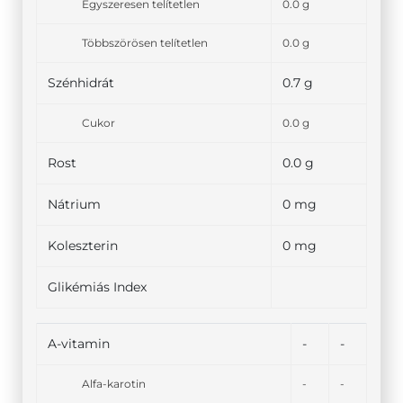
Egyszeresen telítetlen
0.0 g
Többszörösen telítetlen
0.0 g
Szénhidrát
0.7 g
Cukor
0.0 g
Rost
0.0 g
Nátrium
0 mg
Koleszterin
0 mg
Glikémiás Index
A-vitamin
-
-
Alfa-karotin
-
-