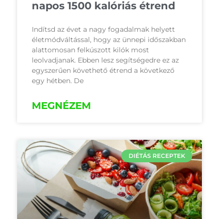
napos 1500 kalóriás étrend
Indítsd az évet a nagy fogadalmak helyett
életmódváltással, hogy az ünnepi időszakban
alattomosan felkúszott kilók most
leolvadjanak. Ebben lesz segítségedre ez az
egyszerűen követhető étrend a következő
egy hétben. De
MEGNÉZEM
DIÉTÁS RECEPTEK