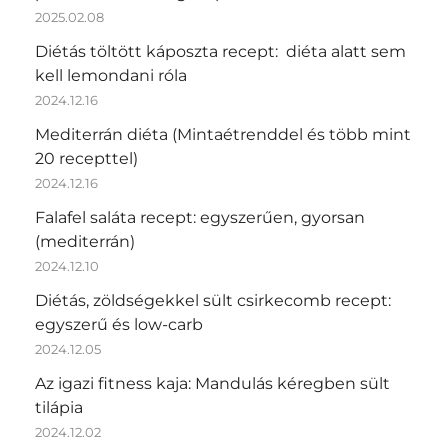
2025.02.08
Diétás töltött káposzta recept: diéta alatt sem
kell lemondani róla
2024.12.16
Mediterrán diéta (Mintaétrenddel és több mint
20 recepttel)
2024.12.16
Falafel saláta recept: egyszerűen, gyorsan
(mediterrán)
2024.12.10
Diétás, zöldségekkel sült csirkecomb recept:
egyszerű és low-carb
2024.12.05
Az igazi fitness kaja: Mandulás kéregben sült
tilápia
2024.12.02