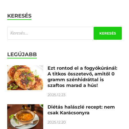
KERESÉS
LEGÚJABB
Ezt rontod el a fogyókúránál:
A titkos összetevő, amitől 0
gramm szénhidráttal is
szaftos marad a hús!
2025.12.23
Diétás halászlé recept: nem
csak Karácsonyra
2025.12.20