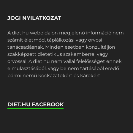
JOGI NYILATKOZAT
A diet.hu weboldalon megjelenő információ nem
számít életmód, táplálkozási vagy orvosi
tanácsadásnak. Minden esetben konzultáljon
szakképzett dietetikus szakemberrel vagy
orvossal. A diet.hu nem vállal felelősséget ennek
elmulasztásából, vagy be nem tartásából eredő
bármi nemű kockázatokért és károkért.
DIET.HU FACEBOOK