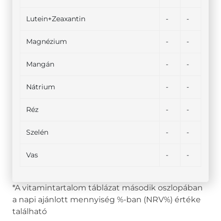
Lutein+Zeaxantin
-
-
Magnézium
-
-
Mangán
-
-
Nátrium
-
-
Réz
-
-
Szelén
-
-
Vas
-
-
*A vitamintartalom táblázat második oszlopában
a napi ajánlott mennyiség %-ban (NRV%) értéke
található