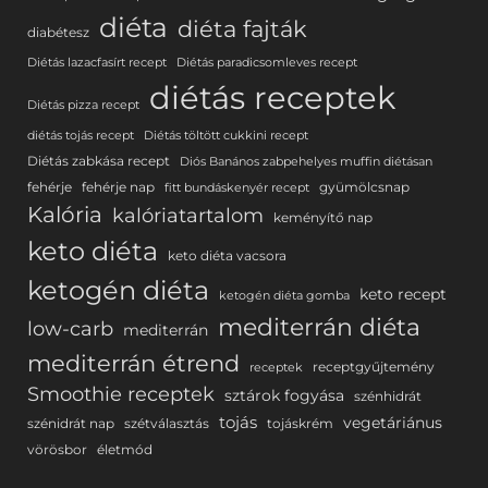
diéta
diéta fajták
diabétesz
Diétás lazacfasírt recept
Diétás paradicsomleves recept
diétás receptek
Diétás pizza recept
diétás tojás recept
Diétás töltött cukkini recept
Diétás zabkása recept
Diós Banános zabpehelyes muffin diétásan
fehérje
fehérje nap
gyümölcsnap
fitt bundáskenyér recept
Kalória
kalóriatartalom
keményítő nap
keto diéta
keto diéta vacsora
ketogén diéta
keto recept
ketogén diéta gomba
mediterrán diéta
low-carb
mediterrán
mediterrán étrend
receptgyűjtemény
receptek
Smoothie receptek
sztárok fogyása
szénhidrát
tojás
vegetáriánus
szénidrát nap
szétválasztás
tojáskrém
vörösbor
életmód