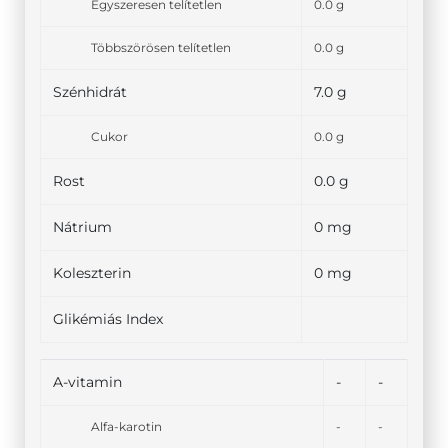
Egyszeresen telítetlen
0.0 g
Többszörösen telítetlen
0.0 g
Szénhidrát
7.0 g
Cukor
0.0 g
Rost
0.0 g
Nátrium
0 mg
Koleszterin
0 mg
Glikémiás Index
A-vitamin
-
-
Alfa-karotin
-
-