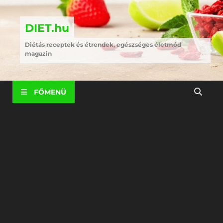
DIET.hu
Diétás receptek és étrendek, egészséges életmód
magazin
FŐMENÜ