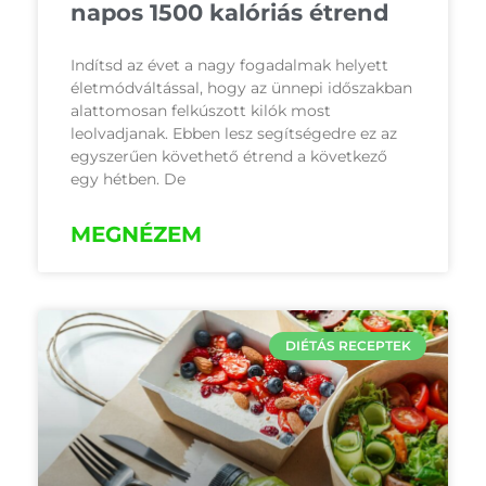
napos 1500 kalóriás étrend
Indítsd az évet a nagy fogadalmak helyett
életmódváltással, hogy az ünnepi időszakban
alattomosan felkúszott kilók most
leolvadjanak. Ebben lesz segítségedre ez az
egyszerűen követhető étrend a következő
egy hétben. De
MEGNÉZEM
DIÉTÁS RECEPTEK