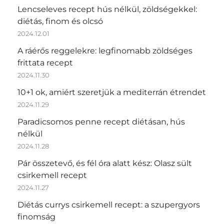
Lencseleves recept hús nélkül, zöldségekkel:
diétás, finom és olcsó
2024.12.01
A ráérős reggelekre: legfinomabb zöldséges
frittata recept
2024.11.30
10+1 ok, amiért szeretjük a mediterrán étrendet
2024.11.29
Paradicsomos penne recept diétásan, hús
nélkül
2024.11.28
Pár összetevő, és fél óra alatt kész: Olasz sült
csirkemell recept
2024.11.27
Diétás currys csirkemell recept: a szupergyors
finomság