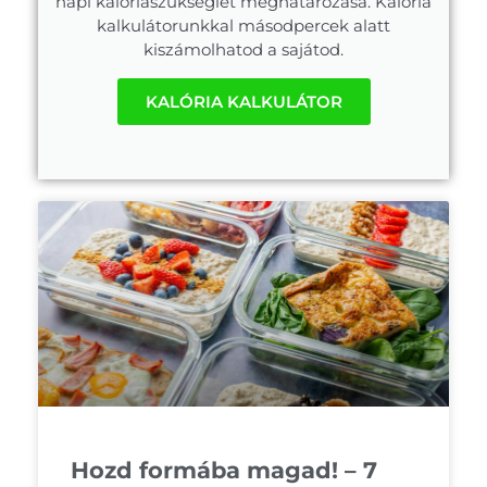
napi kalóriaszükséglet meghatározása. Kalória
kalkulátorunkkal másodpercek alatt
kiszámolhatod a sajátod.
KALÓRIA KALKULÁTOR
Hozd formába magad! – 7