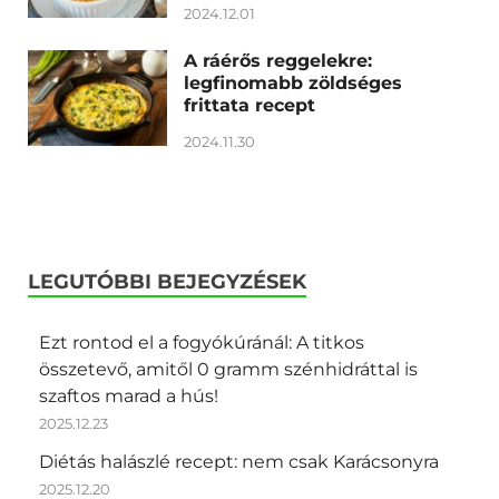
2024.12.01
A ráérős reggelekre:
legfinomabb zöldséges
frittata recept
2024.11.30
LEGUTÓBBI BEJEGYZÉSEK
Ezt rontod el a fogyókúránál: A titkos
összetevő, amitől 0 gramm szénhidráttal is
szaftos marad a hús!
2025.12.23
Diétás halászlé recept: nem csak Karácsonyra
2025.12.20