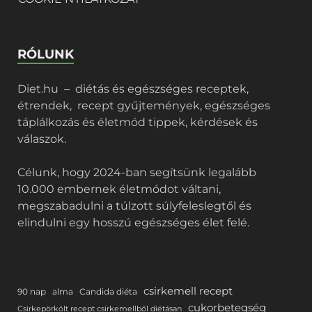
RÓLUNK
Diet.hu – diétás és egészséges receptek,
étrendek, recept gyűjtemények, egészséges
táplálkozás és életmód tippek, kérdések és
válaszok.
Célunk, hogy 2024-ban segítsünk legalább
10.000 embernek életmódot váltani,
megszabadulni a túlzott súlyfeleslegtől és
elindulni egy hosszú egészséges élet felé.
csirkemell recept
90 nap
alma
Candida diéta
cukorbetegség
Csirkepörkölt recept csirkemellből diétásan