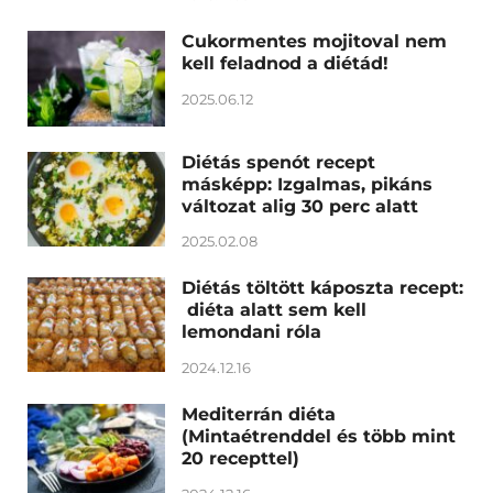
Cukormentes mojitoval nem
kell feladnod a diétád!
2025.06.12
Diétás spenót recept
másképp: Izgalmas, pikáns
változat alig 30 perc alatt
2025.02.08
Diétás töltött káposzta recept:
diéta alatt sem kell
lemondani róla
2024.12.16
Mediterrán diéta
(Mintaétrenddel és több mint
20 recepttel)