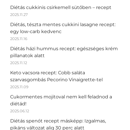
Diétás cukkinis csirkemell sütőben – recept
2025.11.27
Diétás, tészta mentes cukkini lasagne recept:
egy low-carb kedvenc
2025.11.16
Diétás házi hummus recept: egészséges krém
pillanatok alatt
2025.11.12
Keto vacsora recept: Cobb saláta
szarvasgombás Pecorino Vinaigrette-tel
2025.11.09
Cukormentes mojitoval nem kell feladnod a
diétád!
2025.06.12
Diétás spenót recept másképp: Izgalmas,
pikáns változat alig 30 perc alatt