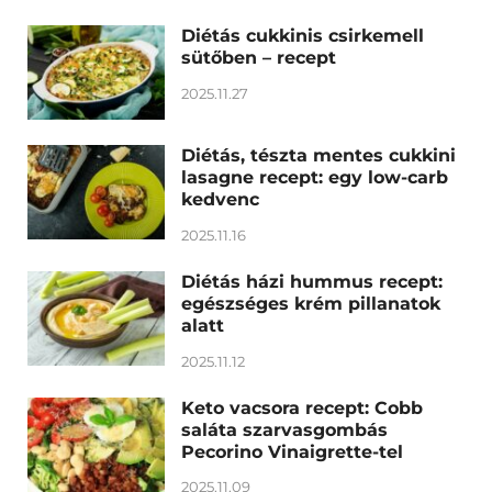
Diétás cukkinis csirkemell
sütőben – recept
2025.11.27
Diétás, tészta mentes cukkini
lasagne recept: egy low-carb
kedvenc
2025.11.16
Diétás házi hummus recept:
egészséges krém pillanatok
alatt
2025.11.12
Keto vacsora recept: Cobb
saláta szarvasgombás
Pecorino Vinaigrette-tel
2025.11.09