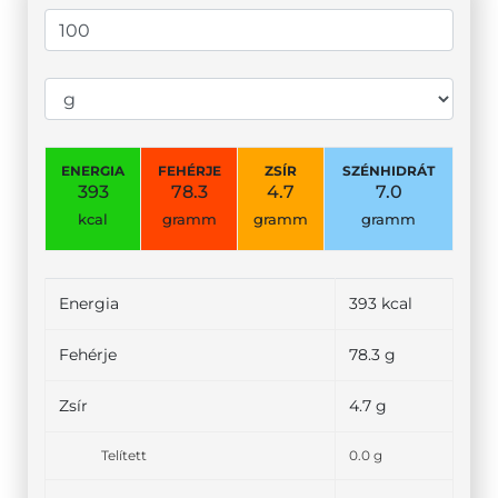
ENERGIA
FEHÉRJE
ZSÍR
SZÉNHIDRÁT
393
78.3
4.7
7.0
kcal
gramm
gramm
gramm
Energia
393 kcal
Fehérje
78.3 g
Zsír
4.7 g
Telített
0.0 g