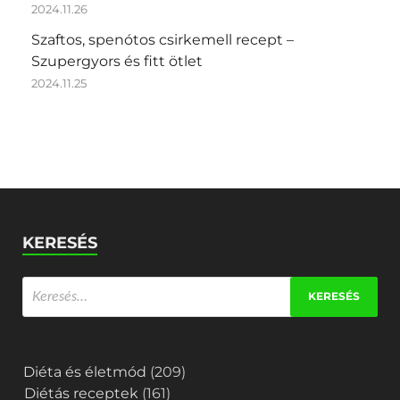
2024.11.26
Szaftos, spenótos csirkemell recept –
Szupergyors és fitt ötlet
2024.11.25
KERESÉS
Diéta és életmód
(209)
Diétás receptek
(161)