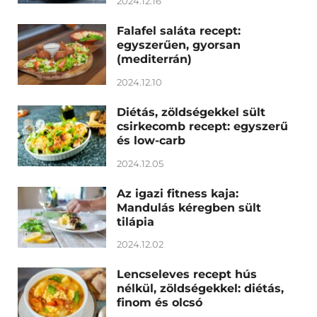
2024.12.16
Falafel saláta recept:
egyszerűen, gyorsan
(mediterrán)
2024.12.10
Diétás, zöldségekkel sült
csirkecomb recept: egyszerű
és low-carb
2024.12.05
Az igazi fitness kaja:
Mandulás kéregben sült
tilápia
2024.12.02
Lencseleves recept hús
nélkül, zöldségekkel: diétás,
finom és olcsó