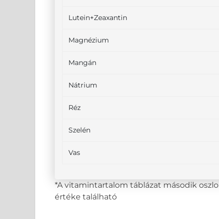
Lutein+Zeaxantin
Magnézium
Mangán
Nátrium
Réz
Szelén
Vas
*A vitamintartalom táblázat második osz
értéke található