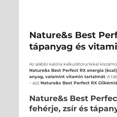
Nature&s Best Perf
tápanyag és vitam
Az alábbi kalória kalkulátorunkkal kiszám
Nature&s Best Perfect RX energia (kcal),
anyag, valamint vitamin tartalmát
. A t
– a(z)
Nature&s Best Perfect RX Glikémiá
Nature&s Best Perfect
fehérje, zsír és tápa