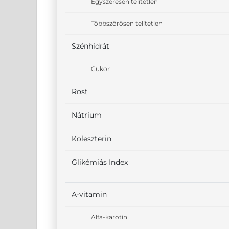
Egyszeresen telítetlen
Többszörösen telítetlen
Szénhidrát
Cukor
Rost
Nátrium
Koleszterin
Glikémiás Index
A-vitamin
Alfa-karotin