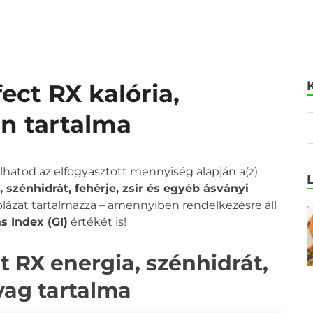
ect RX kalória,
in tartalma
olhatod az elfogyasztott mennyiség alapján a(z)
 szénhidrát, fehérje, zsír és egyéb ásványi
áblázat tartalmazza – amennyiben rendelkezésre áll
s Index (GI)
értékét is!
 RX energia, szénhidrát,
nyag tartalma