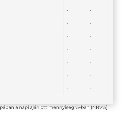
-
-
-
-
-
-
-
-
-
-
-
-
-
-
lopában a napi ajánlott mennyiség %-ban (NRV%)