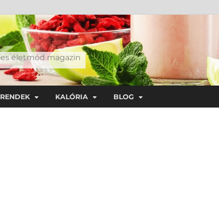
éges életmód magazin
TRENDEK
KALÓRIA
BLOG