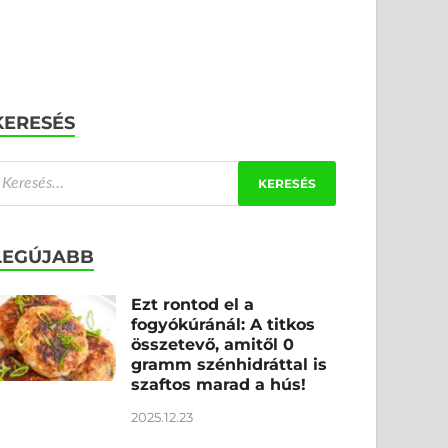
KERESÉS
LEGÚJABB
Ezt rontod el a
fogyókúránál: A titkos
összetevő, amitől 0
gramm szénhidráttal is
szaftos marad a hús!
2025.12.23