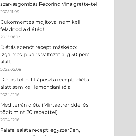
szarvasgombás Pecorino Vinaigrette-tel
2025.11.09
Cukormentes mojitoval nem kell
feladnod a diétád!
2025.06.12
Diétás spenót recept másképp:
Izgalmas, pikáns változat alig 30 perc
alatt
2025.02.08
Diétás töltött káposzta recept: diéta
alatt sem kell lemondani róla
2024.12.16
Mediterrán diéta (Mintaétrenddel és
több mint 20 recepttel)
2024.12.16
Falafel saláta recept: egyszerűen,