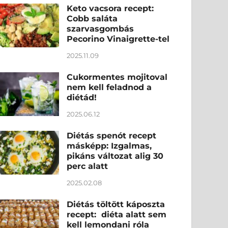
Keto vacsora recept:
Cobb saláta
szarvasgombás
Pecorino Vinaigrette-tel
2025.11.09
Cukormentes mojitoval
nem kell feladnod a
diétád!
2025.06.12
Diétás spenót recept
másképp: Izgalmas,
pikáns változat alig 30
perc alatt
2025.02.08
Diétás töltött káposzta
recept: diéta alatt sem
kell lemondani róla