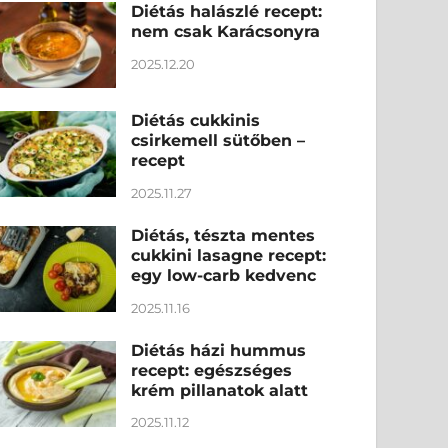
Diétás halászlé recept:
nem csak Karácsonyra
2025.12.20
Diétás cukkinis
csirkemell sütőben –
recept
2025.11.27
Diétás, tészta mentes
cukkini lasagne recept:
egy low-carb kedvenc
2025.11.16
Diétás házi hummus
recept: egészséges
krém pillanatok alatt
2025.11.12