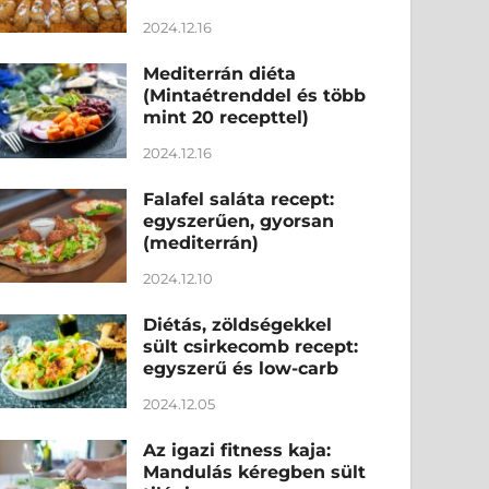
2024.12.16
Mediterrán diéta
(Mintaétrenddel és több
mint 20 recepttel)
2024.12.16
Falafel saláta recept:
egyszerűen, gyorsan
(mediterrán)
2024.12.10
Diétás, zöldségekkel
sült csirkecomb recept:
egyszerű és low-carb
2024.12.05
Az igazi fitness kaja:
Mandulás kéregben sült