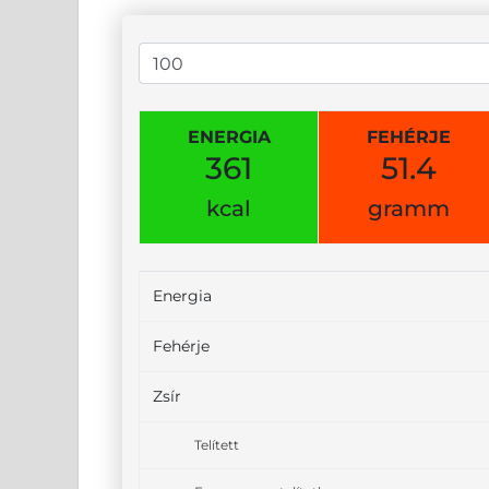
ENERGIA
FEHÉRJE
361
51.4
kcal
gramm
Energia
Fehérje
Zsír
Telített