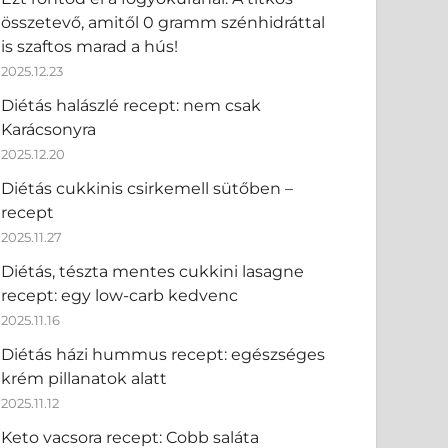
összetevő, amitől 0 gramm szénhidráttal
is szaftos marad a hús!
2025.12.23
Diétás halászlé recept: nem csak
Karácsonyra
2025.12.20
Diétás cukkinis csirkemell sütőben –
recept
2025.11.27
Diétás, tészta mentes cukkini lasagne
recept: egy low-carb kedvenc
2025.11.16
Diétás házi hummus recept: egészséges
krém pillanatok alatt
2025.11.12
Keto vacsora recept: Cobb saláta