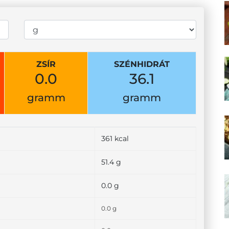
ZSÍR
SZÉNHIDRÁT
0.0
36.1
gramm
gramm
361 kcal
51.4 g
0.0 g
0.0 g