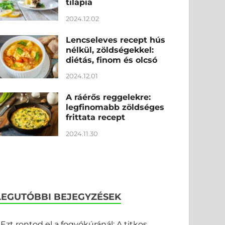
tilápia
2024.12.02
Lencseleves recept hús
nélkül, zöldségekkel:
diétás, finom és olcsó
2024.12.01
A ráérős reggelekre:
legfinomabb zöldséges
frittata recept
2024.11.30
LEGUTÓBBI BEJEGYZÉSEK
Ezt rontod el a fogyókúránál: A titkos