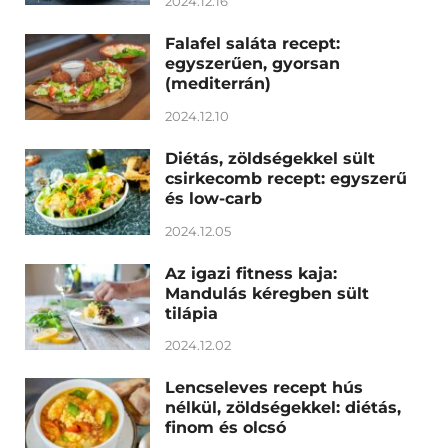
2024.12.16
Falafel saláta recept:
egyszerűen, gyorsan
(mediterrán)
2024.12.10
Diétás, zöldségekkel sült
csirkecomb recept: egyszerű
és low-carb
2024.12.05
Az igazi fitness kaja:
Mandulás kéregben sült
tilápia
2024.12.02
Lencseleves recept hús
nélkül, zöldségekkel: diétás,
finom és olcsó