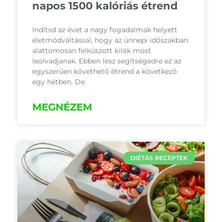
napos 1500 kalóriás étrend
Indítsd az évet a nagy fogadalmak helyett
életmódváltással, hogy az ünnepi időszakban
alattomosan felkúszott kilók most
leolvadjanak. Ebben lesz segítségedre ez az
egyszerűen követhető étrend a következő
egy hétben. De
MEGNÉZEM
DIÉTÁS RECEPTEK