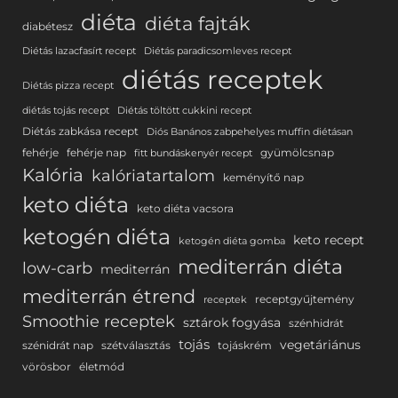
diéta
diéta fajták
diabétesz
Diétás lazacfasírt recept
Diétás paradicsomleves recept
diétás receptek
Diétás pizza recept
diétás tojás recept
Diétás töltött cukkini recept
Diétás zabkása recept
Diós Banános zabpehelyes muffin diétásan
fehérje
fehérje nap
gyümölcsnap
fitt bundáskenyér recept
Kalória
kalóriatartalom
keményítő nap
keto diéta
keto diéta vacsora
ketogén diéta
keto recept
ketogén diéta gomba
mediterrán diéta
low-carb
mediterrán
mediterrán étrend
receptgyűjtemény
receptek
Smoothie receptek
sztárok fogyása
szénhidrát
tojás
vegetáriánus
szénidrát nap
szétválasztás
tojáskrém
vörösbor
életmód