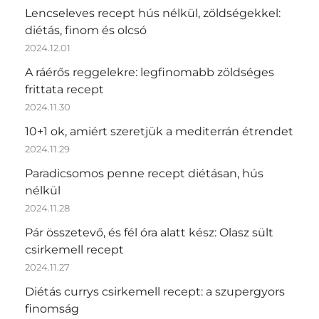
Lencseleves recept hús nélkül, zöldségekkel:
diétás, finom és olcsó
2024.12.01
A ráérős reggelekre: legfinomabb zöldséges
frittata recept
2024.11.30
10+1 ok, amiért szeretjük a mediterrán étrendet
2024.11.29
Paradicsomos penne recept diétásan, hús
nélkül
2024.11.28
Pár összetevő, és fél óra alatt kész: Olasz sült
csirkemell recept
2024.11.27
Diétás currys csirkemell recept: a szupergyors
finomság