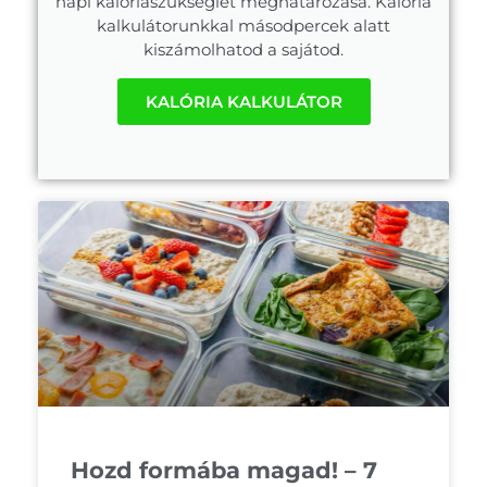
napi kalóriaszükséglet meghatározása. Kalória
kalkulátorunkkal másodpercek alatt
kiszámolhatod a sajátod.
KALÓRIA KALKULÁTOR
Hozd formába magad! – 7