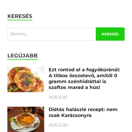
KERESÉS
LEGÚJABB
Ezt rontod el a fogyókúránál:
A titkos összetevő, amitől 0
gramm szénhidráttal is
szaftos marad a hús!
2025.12.23
Diétás halászlé recept: nem
csak Karácsonyra
2025.12.20