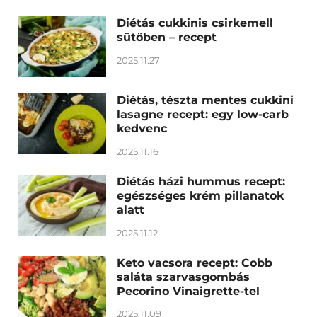
Diétás cukkinis csirkemell
sütőben – recept
2025.11.27
Diétás, tészta mentes cukkini
lasagne recept: egy low-carb
kedvenc
2025.11.16
Diétás házi hummus recept:
egészséges krém pillanatok
alatt
2025.11.12
Keto vacsora recept: Cobb
saláta szarvasgombás
Pecorino Vinaigrette-tel
2025.11.09