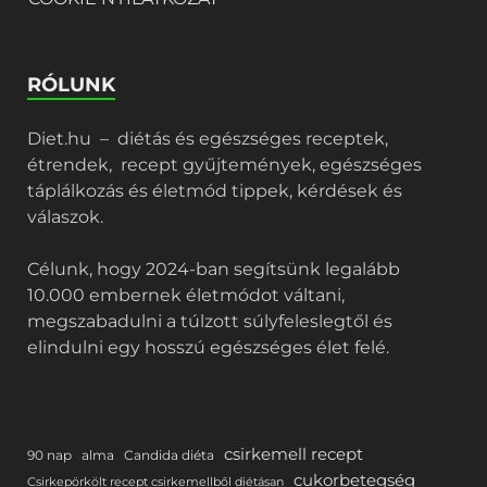
RÓLUNK
Diet.hu – diétás és egészséges receptek,
étrendek, recept gyűjtemények, egészséges
táplálkozás és életmód tippek, kérdések és
válaszok.
Célunk, hogy 2024-ban segítsünk legalább
10.000 embernek életmódot váltani,
megszabadulni a túlzott súlyfeleslegtől és
elindulni egy hosszú egészséges élet felé.
csirkemell recept
90 nap
alma
Candida diéta
cukorbetegség
Csirkepörkölt recept csirkemellből diétásan