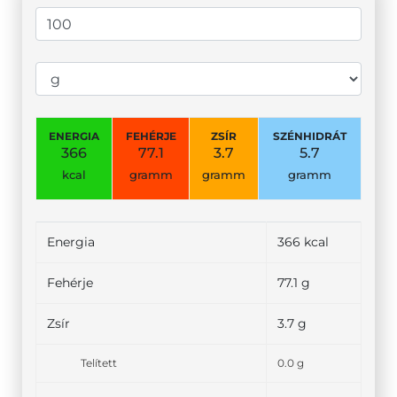
ENERGIA
FEHÉRJE
ZSÍR
SZÉNHIDRÁT
366
77.1
3.7
5.7
kcal
gramm
gramm
gramm
Energia
366 kcal
Fehérje
77.1 g
Zsír
3.7 g
Telített
0.0 g