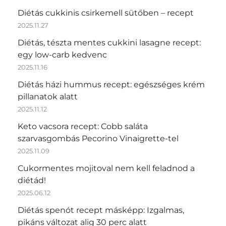
Diétás cukkinis csirkemell sütőben – recept
2025.11.27
Diétás, tészta mentes cukkini lasagne recept:
egy low-carb kedvenc
2025.11.16
Diétás házi hummus recept: egészséges krém
pillanatok alatt
2025.11.12
Keto vacsora recept: Cobb saláta
szarvasgombás Pecorino Vinaigrette-tel
2025.11.09
Cukormentes mojitoval nem kell feladnod a
diétád!
2025.06.12
Diétás spenót recept másképp: Izgalmas,
pikáns változat alig 30 perc alatt