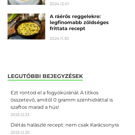
2024.12.01
A ráérős reggelekre:
legfinomabb zöldséges
frittata recept
2024.11.30
LEGUTÓBBI BEJEGYZÉSEK
Ezt rontod el a fogyókúránál: A titkos
összetevő, amitől 0 gramm szénhidráttal is
szaftos marad a hús!
2025.12.23
Diétás halászlé recept: nem csak Karácsonyra
2025.12.20