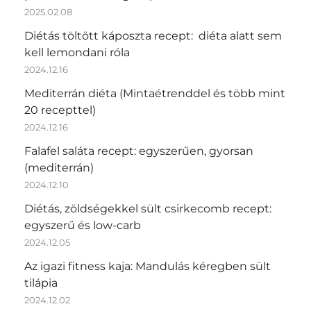
2025.02.08
Diétás töltött káposzta recept: diéta alatt sem
kell lemondani róla
2024.12.16
Mediterrán diéta (Mintaétrenddel és több mint
20 recepttel)
2024.12.16
Falafel saláta recept: egyszerűen, gyorsan
(mediterrán)
2024.12.10
Diétás, zöldségekkel sült csirkecomb recept:
egyszerű és low-carb
2024.12.05
Az igazi fitness kaja: Mandulás kéregben sült
tilápia
2024.12.02