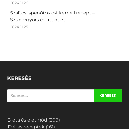
2024.11.26
Szaftos, spenótos csirkemell recept –
Szupergyors és fitt ötlet
2024.11.25
KERESÉS
Diéta és életmód
(209)
Diétás receptek
(161)