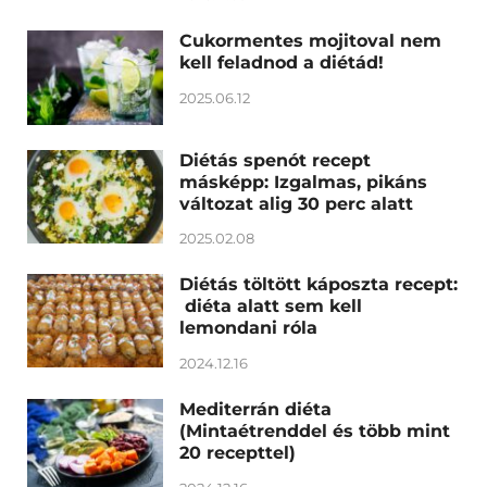
Cukormentes mojitoval nem
kell feladnod a diétád!
2025.06.12
Diétás spenót recept
másképp: Izgalmas, pikáns
változat alig 30 perc alatt
2025.02.08
Diétás töltött káposzta recept:
diéta alatt sem kell
lemondani róla
2024.12.16
Mediterrán diéta
(Mintaétrenddel és több mint
20 recepttel)