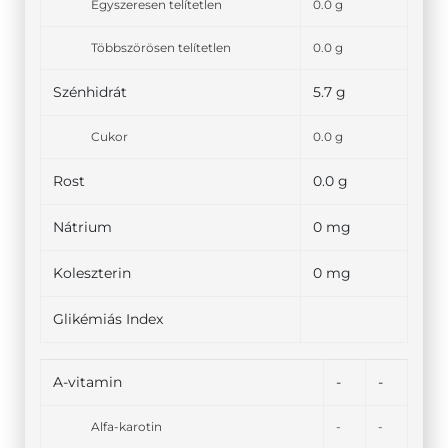
Egyszeresen telítetlen
0.0 g
Többszörösen telítetlen
0.0 g
Szénhidrát
5.7 g
Cukor
0.0 g
Rost
0.0 g
Nátrium
0 mg
Koleszterin
0 mg
Glikémiás Index
A-vitamin
-
-
Alfa-karotin
-
-