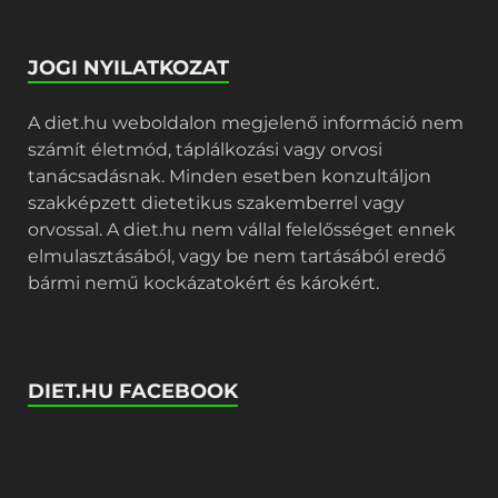
JOGI NYILATKOZAT
A diet.hu weboldalon megjelenő információ nem
számít életmód, táplálkozási vagy orvosi
tanácsadásnak. Minden esetben konzultáljon
szakképzett dietetikus szakemberrel vagy
orvossal. A diet.hu nem vállal felelősséget ennek
elmulasztásából, vagy be nem tartásából eredő
bármi nemű kockázatokért és károkért.
DIET.HU FACEBOOK