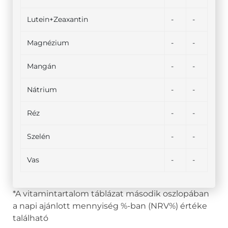
Lutein+Zeaxantin
-
-
Magnézium
-
-
Mangán
-
-
Nátrium
-
-
Réz
-
-
Szelén
-
-
Vas
-
-
*A vitamintartalom táblázat második oszlopában
a napi ajánlott mennyiség %-ban (NRV%) értéke
található