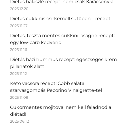
Diétás halászlé recept: nem csak Karácsonyra
2025.12.20
Diétás cukkinis csirkemell sütőben – recept
2025.11.27
Diétás, tészta mentes cukkini lasagne recept:
egy low-carb kedvenc
2025.11.16
Diétás házi hummus recept: egészséges krém
pillanatok alatt
2025.11.12
Keto vacsora recept: Cobb saláta
szarvasgombás Pecorino Vinaigrette-tel
2025.11.09
Cukormentes mojitoval nem kell feladnod a
diétád!
2025.06.12