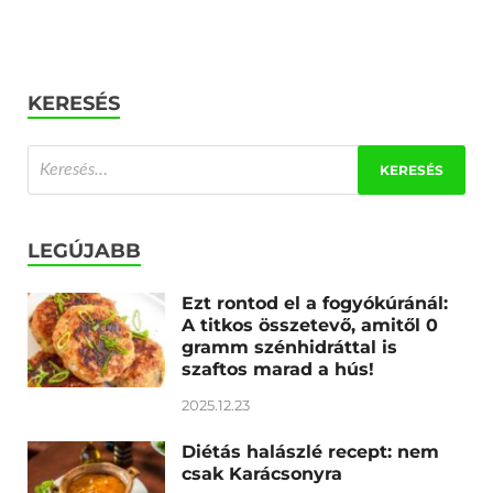
KERESÉS
LEGÚJABB
Ezt rontod el a fogyókúránál:
A titkos összetevő, amitől 0
gramm szénhidráttal is
szaftos marad a hús!
2025.12.23
Diétás halászlé recept: nem
csak Karácsonyra