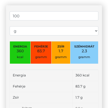
ENERGIA
FEHÉRJE
ZSÍR
SZÉNHIDRÁT
360
83.7
1.7
2.3
kcal
gramm
gramm
gramm
Energia
360 kcal
Fehérje
83.7 g
Zsír
1.7 g