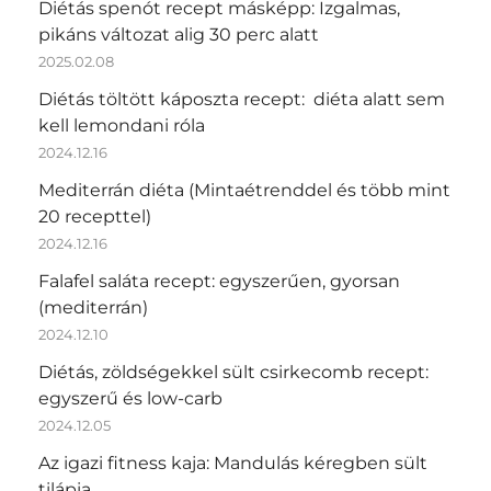
Diétás spenót recept másképp: Izgalmas,
pikáns változat alig 30 perc alatt
2025.02.08
Diétás töltött káposzta recept: diéta alatt sem
kell lemondani róla
2024.12.16
Mediterrán diéta (Mintaétrenddel és több mint
20 recepttel)
2024.12.16
Falafel saláta recept: egyszerűen, gyorsan
(mediterrán)
2024.12.10
Diétás, zöldségekkel sült csirkecomb recept:
egyszerű és low-carb
2024.12.05
Az igazi fitness kaja: Mandulás kéregben sült
tilápia