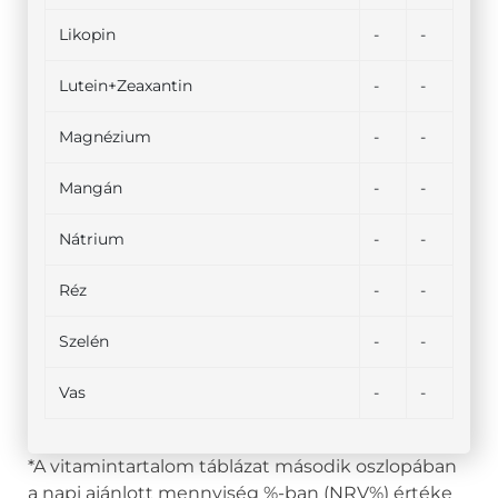
Likopin
-
-
Lutein+Zeaxantin
-
-
Magnézium
-
-
Mangán
-
-
Nátrium
-
-
Réz
-
-
Szelén
-
-
Vas
-
-
*A vitamintartalom táblázat második oszlopában
a napi ajánlott mennyiség %-ban (NRV%) értéke