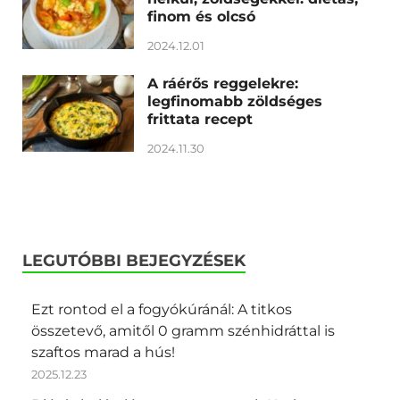
finom és olcsó
2024.12.01
A ráérős reggelekre:
legfinomabb zöldséges
frittata recept
2024.11.30
LEGUTÓBBI BEJEGYZÉSEK
Ezt rontod el a fogyókúránál: A titkos
összetevő, amitől 0 gramm szénhidráttal is
szaftos marad a hús!
2025.12.23