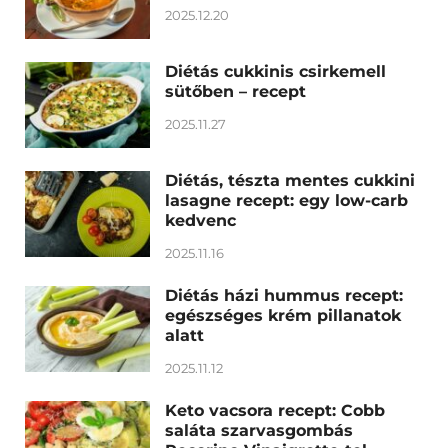
2025.12.20
Diétás cukkinis csirkemell
sütőben – recept
2025.11.27
Diétás, tészta mentes cukkini
lasagne recept: egy low-carb
kedvenc
2025.11.16
Diétás házi hummus recept:
egészséges krém pillanatok
alatt
2025.11.12
Keto vacsora recept: Cobb
saláta szarvasgombás