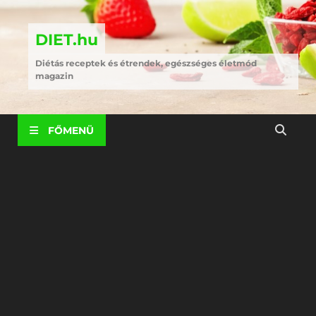
DIET.hu
Diétás receptek és étrendek, egészséges életmód
magazin
FŐMENÜ