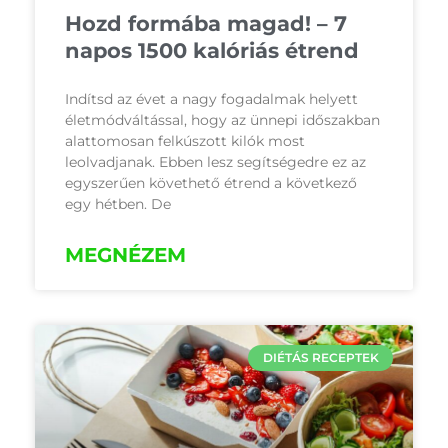
Hozd formába magad! – 7
napos 1500 kalóriás étrend
Indítsd az évet a nagy fogadalmak helyett
életmódváltással, hogy az ünnepi időszakban
alattomosan felkúszott kilók most
leolvadjanak. Ebben lesz segítségedre ez az
egyszerűen követhető étrend a következő
egy hétben. De
MEGNÉZEM
DIÉTÁS RECEPTEK