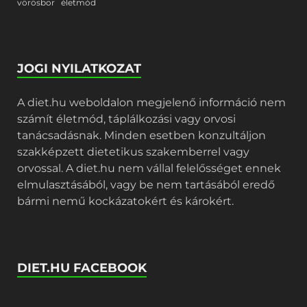
vörösbor
életmód
JOGI NYILATKOZAT
A diet.hu weboldalon megjelenő információ nem
számít életmód, táplálkozási vagy orvosi
tanácsadásnak. Minden esetben konzultáljon
szakképzett dietetikus szakemberrel vagy
orvossal. A diet.hu nem vállal felelősséget ennek
elmulasztásából, vagy be nem tartásából eredő
bármi nemű kockázatokért és károkért.
DIET.HU FACEBOOK