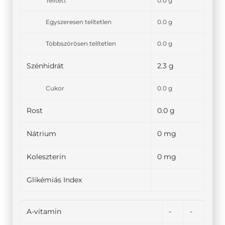
Telített
0.0 g
Egyszeresen telítetlen
0.0 g
Többszörösen telítetlen
0.0 g
Szénhidrát
2.3 g
Cukor
0.0 g
Rost
0.0 g
Nátrium
0 mg
Koleszterin
0 mg
Glikémiás Index
A-vitamin
-
-