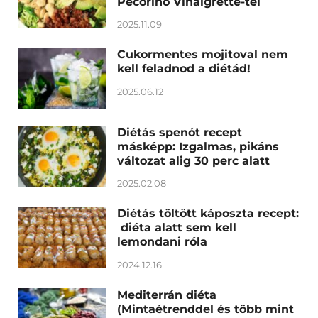
Pecorino Vinaigrette-tel
2025.11.09
Cukormentes mojitoval nem
kell feladnod a diétád!
2025.06.12
Diétás spenót recept
másképp: Izgalmas, pikáns
változat alig 30 perc alatt
2025.02.08
Diétás töltött káposzta recept:
diéta alatt sem kell
lemondani róla
2024.12.16
Mediterrán diéta
(Mintaétrenddel és több mint