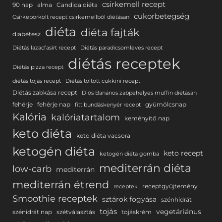
csirkemell recept
90 nap
alma
Candida diéta
cukorbetegség
Csirkepörkölt recept csirkemellből diétásan
diéta
diéta fajták
diabétesz
Diétás lazacfasírt recept
Diétás paradicsomleves recept
diétás receptek
Diétás pizza recept
diétás tojás recept
Diétás töltött cukkini recept
Diétás zabkása recept
Diós Banános zabpehelyes muffin diétásan
fehérje
fehérje nap
gyümölcsnap
fitt bundáskenyér recept
Kalória
kalóriatartalom
keményítő nap
keto diéta
keto diéta vacsora
ketogén diéta
keto recept
ketogén diéta gomba
mediterrán diéta
low-carb
mediterrán
mediterrán étrend
receptgyűjtemény
receptek
Smoothie receptek
sztárok fogyása
szénhidrát
tojás
vegetáriánus
szénidrát nap
szétválasztás
tojáskrém