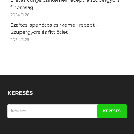
Diétás currys csirkemell recept: a szupergyors
finomság
2024.11.26
Szaftos, spenótos csirkemell recept –
Szupergyors és fitt ötlet
2024.11.25
KERESÉS