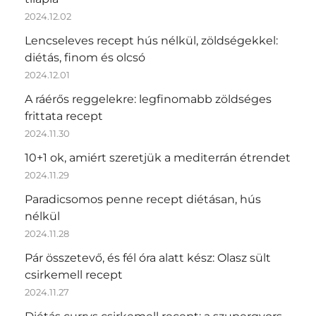
2024.12.02
Lencseleves recept hús nélkül, zöldségekkel:
diétás, finom és olcsó
2024.12.01
A ráérős reggelekre: legfinomabb zöldséges
frittata recept
2024.11.30
10+1 ok, amiért szeretjük a mediterrán étrendet
2024.11.29
Paradicsomos penne recept diétásan, hús
nélkül
2024.11.28
Pár összetevő, és fél óra alatt kész: Olasz sült
csirkemell recept
2024.11.27