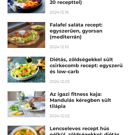
20 recepttel)
2024.12.16
Falafel saláta recept:
egyszerűen, gyorsan
(mediterrán)
2024.12.10
Diétás, zöldségekkel sült
csirkecomb recept: egyszerű
és low-carb
2024.12.05
Az igazi fitness kaja:
Mandulás kéregben sült
tilápia
2024.12.02
Lencseleves recept hús
nélkül, zöldségekkel: diétás,