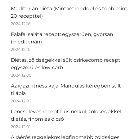
Mediterrán diéta (Mintaétrenddel és több mint
20 recepttel)
2024.12.16
Falafel saláta recept: egyszerűen, gyorsan
(mediterrán)
2024.12.10
Diétás, zöldségekkel sült csirkecomb recept:
egyszerű és low-carb
2024.12.05
Az igazi fitness kaja: Mandulás kéregben sült
tilápia
2024.12.02
Lencseleves recept hús nélkül, zöldségekkel:
diétás, finom és olcsó
2024.12.01
A ráérős reggelekre: legfinomabb zöldséges