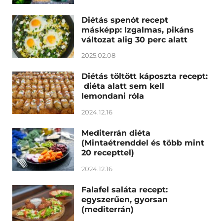
Diétás spenót recept
másképp: Izgalmas, pikáns
változat alig 30 perc alatt
2025.02.08
Diétás töltött káposzta recept:
diéta alatt sem kell
lemondani róla
2024.12.16
Mediterrán diéta
(Mintaétrenddel és több mint
20 recepttel)
2024.12.16
Falafel saláta recept:
egyszerűen, gyorsan
(mediterrán)