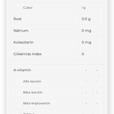
Cukor
1 g
Rost
0.0 g
Nátrium
0 mg
Koleszterin
0 mg
Glikémiás Index
0
A-vitamin
-
-
Alfa-karotin
-
-
Béta-karotin
-
-
Béta-kriptoxantin
-
-