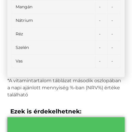
Mangán
-
-
Nátrium
-
-
Réz
-
-
Szelén
-
-
Vas
-
-
*A vitamintartalom táblázat második oszlopában
a napi ajánlott mennyiség %-ban (NRV%) értéke
található
Ezek is érdekelhetnek: