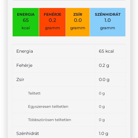
ENERGIA
FEHÉRJE
ZSÍR
SZÉNHIDRÁT
65
0.2
0.0
1.0
kcal
gramm
gramm
gramm
Energia
65 kcal
Fehérje
0.2 g
Zsír
0.0 g
Telített
0 g
Egyszeresen telítetlen
0 g
Többszörösen telítetlen
0 g
Szénhidrát
1.0 g