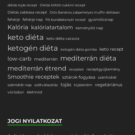
diétás tojás recept
Diétás töltött cukkini recept
Diétás zabkása recept
Diós Banános zabpehelyes muffin diétásan
fehérje
fehérje nap
gyümölcsnap
fitt bundáskenyér recept
Kalória
kalóriatartalom
keményítő nap
keto diéta
keto diéta vacsora
ketogén diéta
keto recept
ketogén diéta gomba
mediterrán diéta
low-carb
mediterrán
mediterrán étrend
receptgyűjtemény
receptek
Smoothie receptek
sztárok fogyása
szénhidrát
tojás
vegetáriánus
szénidrát nap
szétválasztás
tojáskrém
vörösbor
életmód
JOGI NYILATKOZAT