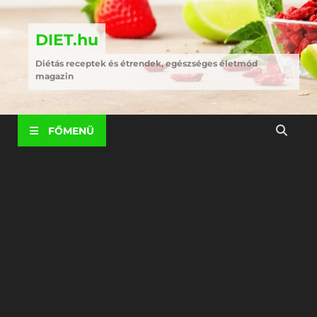
DIET.hu
Diétás receptek és étrendek, egészséges életmód
magazin
FŐMENÜ