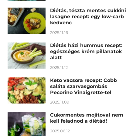
Diétás, tészta mentes cukkini
lasagne recept: egy low-carb
kedvenc
2025.11.16
Diétás házi hummus recept:
egészséges krém pillanatok
alatt
2025.11.12
Keto vacsora recept: Cobb
saláta szarvasgombás
Pecorino Vinaigrette-tel
2025.11.09
Cukormentes mojitoval nem
kell feladnod a diétád!
2025.06.12