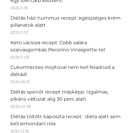
egy low-carb kedvenc
2025.11.16
Diétás házi hummus recept: egészséges krém
pillanatok alatt
2025.11.12
Keto vacsora recept: Cobb saláta
szarvasgombás Pecorino Vinaigrette-tel
2025.11.09
Cukormentes mojitoval nem kell feladnod a
diétád!
2025.06.12
Diétás spenót recept másképp: Izgalmas,
pikáns változat alig 30 perc alatt
2025.02.08
Diétás töltött káposzta recept: diéta alatt sem
kell lemondani róla
2024.12.16