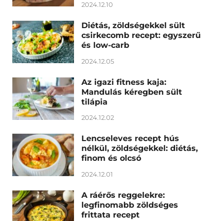
2024.12.10
Diétás, zöldségekkel sült
csirkecomb recept: egyszerű
és low-carb
2024.12.05
Az igazi fitness kaja:
Mandulás kéregben sült
tilápia
2024.12.02
Lencseleves recept hús
nélkül, zöldségekkel: diétás,
finom és olcsó
2024.12.01
A ráérős reggelekre:
legfinomabb zöldséges
frittata recept