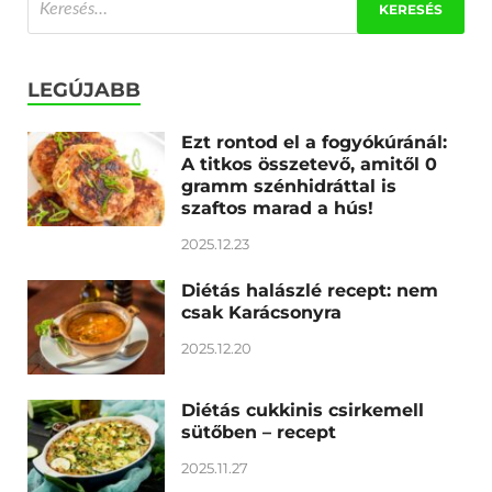
LEGÚJABB
Ezt rontod el a fogyókúránál:
A titkos összetevő, amitől 0
gramm szénhidráttal is
szaftos marad a hús!
2025.12.23
Diétás halászlé recept: nem
csak Karácsonyra
2025.12.20
Diétás cukkinis csirkemell
sütőben – recept
2025.11.27