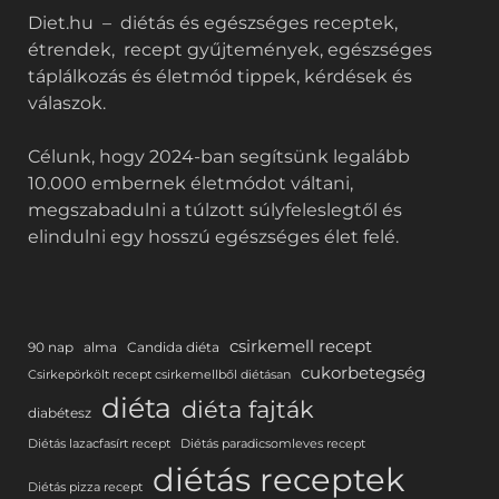
Diet.hu – diétás és egészséges receptek,
étrendek, recept gyűjtemények, egészséges
táplálkozás és életmód tippek, kérdések és
válaszok.
Célunk, hogy 2024-ban segítsünk legalább
10.000 embernek életmódot váltani,
megszabadulni a túlzott súlyfeleslegtől és
elindulni egy hosszú egészséges élet felé.
csirkemell recept
90 nap
alma
Candida diéta
cukorbetegség
Csirkepörkölt recept csirkemellből diétásan
diéta
diéta fajták
diabétesz
Diétás lazacfasírt recept
Diétás paradicsomleves recept
diétás receptek
Diétás pizza recept