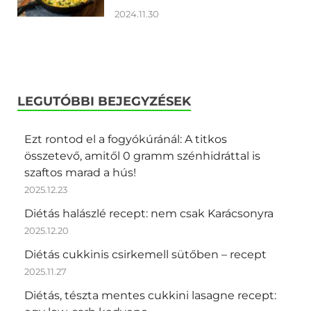
2024.11.30
LEGUTÓBBI BEJEGYZÉSEK
Ezt rontod el a fogyókúránál: A titkos
összetevő, amitől 0 gramm szénhidráttal is
szaftos marad a hús!
2025.12.23
Diétás halászlé recept: nem csak Karácsonyra
2025.12.20
Diétás cukkinis csirkemell sütőben – recept
2025.11.27
Diétás, tészta mentes cukkini lasagne recept: