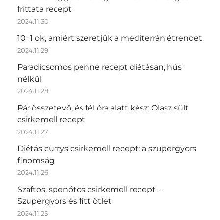
frittata recept
2024.11.30
10+1 ok, amiért szeretjük a mediterrán étrendet
2024.11.29
Paradicsomos penne recept diétásan, hús
nélkül
2024.11.28
Pár összetevő, és fél óra alatt kész: Olasz sült
csirkemell recept
2024.11.27
Diétás currys csirkemell recept: a szupergyors
finomság
2024.11.26
Szaftos, spenótos csirkemell recept –
Szupergyors és fitt ötlet
2024.11.25