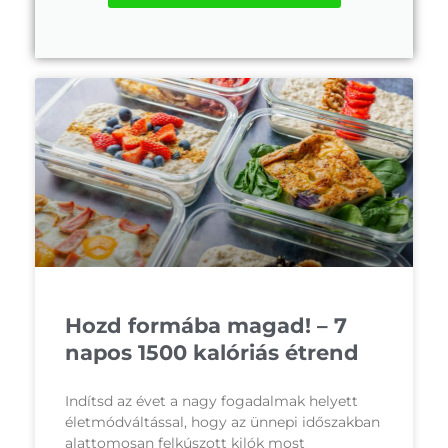
Hozd formába magad! – 7
napos 1500 kalóriás étrend
Indítsd az évet a nagy fogadalmak helyett
életmódváltással, hogy az ünnepi időszakban
alattomosan felkúszott kilók most