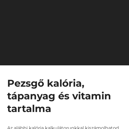
Pezsgő kalória,
tápanyag és vitamin
tartalma
Az alábbi kalória kalkulátorunkkal kiszámolhatod