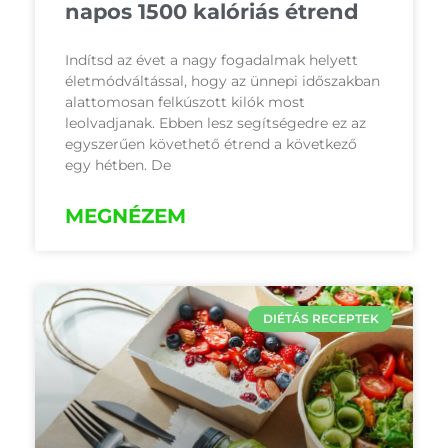
napos 1500 kalóriás étrend
Indítsd az évet a nagy fogadalmak helyett
életmódváltással, hogy az ünnepi időszakban
alattomosan felkúszott kilók most
leolvadjanak. Ebben lesz segítségedre ez az
egyszerűen követhető étrend a következő
egy hétben. De
MEGNÉZEM
DIÉTÁS RECEPTEK