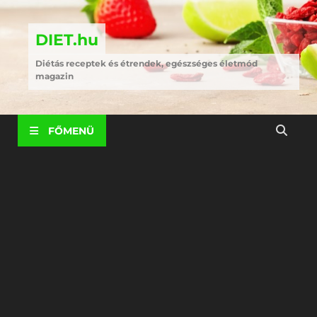
DIET.hu
Diétás receptek és étrendek, egészséges életmód
magazin
FŐMENÜ