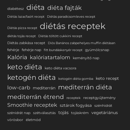
diéta
diéta fajták
diabétesz
Diétás lazacfasírt recept
Diétás paradicsomleves recept
diétás receptek
Diétás pizza recept
diétás tojás recept
Diétás töltött cukkini recept
Diétás zabkása recept
Diós Banános zabpehelyes muffin diétásan
fehérje
fehérje nap
gyümölcsnap
fitt bundáskenyér recept
Kalória
kalóriatartalom
keményítő nap
keto diéta
keto diéta vacsora
ketogén diéta
keto recept
ketogén diéta gomba
mediterrán diéta
low-carb
mediterrán
mediterrán étrend
receptgyűjtemény
receptek
Smoothie receptek
sztárok fogyása
szénhidrát
tojás
vegetáriánus
szénidrát nap
szétválasztás
tojáskrém
vörösbor
életmód