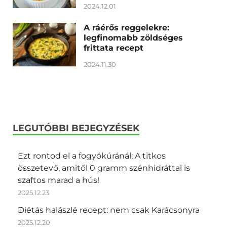
2024.12.01
A ráérős reggelekre:
legfinomabb zöldséges
frittata recept
2024.11.30
LEGUTÓBBI BEJEGYZÉSEK
Ezt rontod el a fogyókúránál: A titkos
összetevő, amitől 0 gramm szénhidráttal is
szaftos marad a hús!
2025.12.23
Diétás halászlé recept: nem csak Karácsonyra
2025.12.20