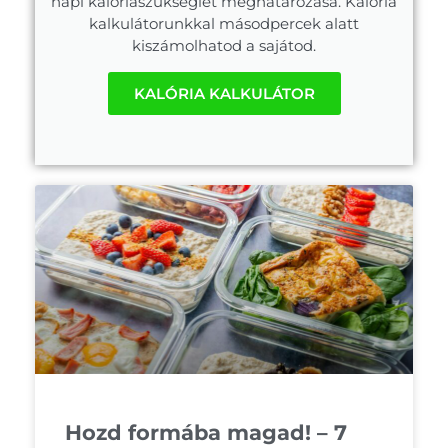
napi kalóriaszükséglet meghatározása. Kalória
kalkulátorunkkal másodpercek alatt
kiszámolhatod a sajátod.
KALÓRIA KALKULÁTOR
Hozd formába magad! – 7