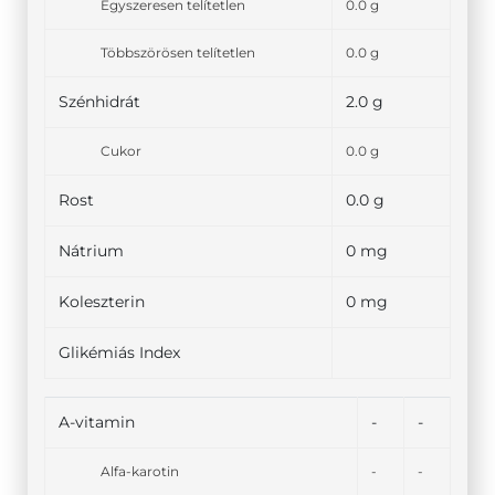
Egyszeresen telítetlen
0.0 g
Többszörösen telítetlen
0.0 g
Szénhidrát
2.0 g
Cukor
0.0 g
Rost
0.0 g
Nátrium
0 mg
Koleszterin
0 mg
Glikémiás Index
A-vitamin
-
-
Alfa-karotin
-
-