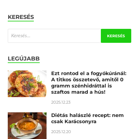
KERESÉS
LEGÚJABB
Ezt rontod el a fogyókúránál:
A titkos összetevő, amitől 0
gramm szénhidráttal is
szaftos marad a hús!
2025.12.23
Diétás halászlé recept: nem
csak Karácsonyra
2025.12.20