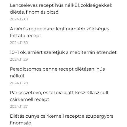
Lencseleves recept hús nélkül, zöldségekkel:
diétás, finom és olcsó
2024.12.01
A ráérős reggelekre: legfinomabb zöldséges
frittata recept
2024.11.30
10+1 ok, amiért szeretjük a mediterrán étrendet
2024.11.29
Paradicsomos penne recept diétásan, hús
nélkül
2024.11.28
Pár összetevő, és fél óra alatt kész: Olasz sült
csirkemell recept
2024.11.27
Diétás currys csirkemell recept: a szupergyors
finomság