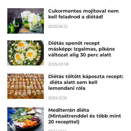
Cukormentes mojitoval nem
kell feladnod a diétád!
2025.06.12
Diétás spenót recept
másképp: Izgalmas, pikáns
változat alig 30 perc alatt
2025.02.08
Diétás töltött káposzta recept:
diéta alatt sem kell
lemondani róla
2024.12.16
Mediterrán diéta
(Mintaétrenddel és több mint
20 recepttel)