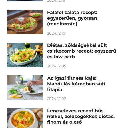
2024.12.16
Falafel saláta recept:
egyszerűen, gyorsan
(mediterrán)
2024.12.10
Diétás, zöldségekkel sült
csirkecomb recept: egyszerű
és low-carb
2024.12.05
Az igazi fitness kaja:
Mandulás kéregben sült
tilápia
2024.12.02
Lencseleves recept hús
nélkül, zöldségekkel: diétás,
finom és olcsó