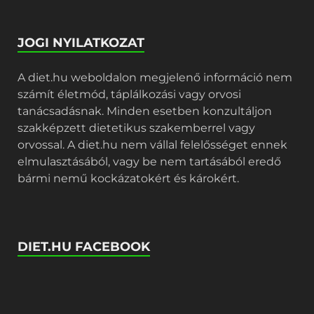
JOGI NYILATKOZAT
A diet.hu weboldalon megjelenő információ nem
számít életmód, táplálkozási vagy orvosi
tanácsadásnak. Minden esetben konzultáljon
szakképzett dietetikus szakemberrel vagy
orvossal. A diet.hu nem vállal felelősséget ennek
elmulasztásából, vagy be nem tartásából eredő
bármi nemű kockázatokért és károkért.
DIET.HU FACEBOOK