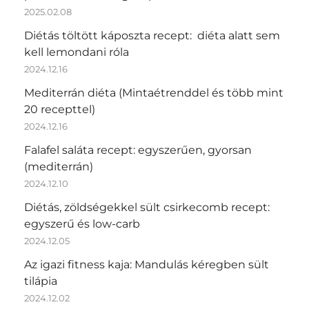
2025.02.08
Diétás töltött káposzta recept: diéta alatt sem
kell lemondani róla
2024.12.16
Mediterrán diéta (Mintaétrenddel és több mint
20 recepttel)
2024.12.16
Falafel saláta recept: egyszerűen, gyorsan
(mediterrán)
2024.12.10
Diétás, zöldségekkel sült csirkecomb recept:
egyszerű és low-carb
2024.12.05
Az igazi fitness kaja: Mandulás kéregben sült
tilápia
2024.12.02