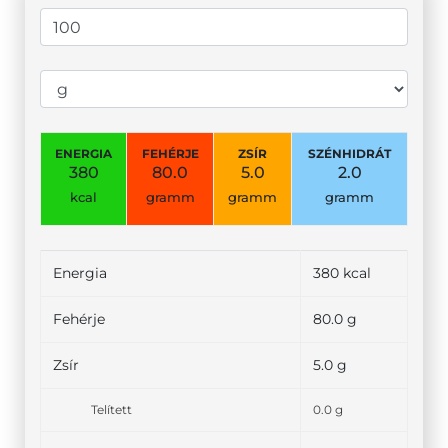
ENERGIA
FEHÉRJE
ZSÍR
SZÉNHIDRÁT
380
80.0
5.0
2.0
kcal
gramm
gramm
gramm
Energia
380 kcal
Fehérje
80.0 g
Zsír
5.0 g
Telített
0.0 g