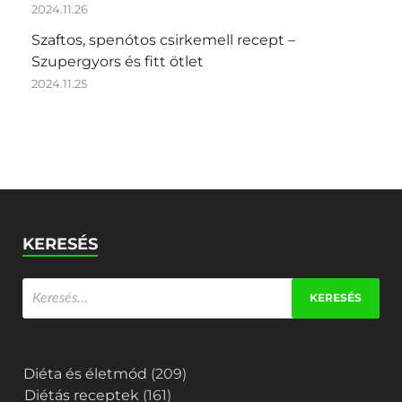
2024.11.26
Szaftos, spenótos csirkemell recept –
Szupergyors és fitt ötlet
2024.11.25
KERESÉS
Diéta és életmód
(209)
Diétás receptek
(161)