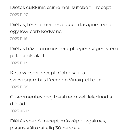
Diétás cukkinis csirkemell sütőben – recept
2025.11.27
Diétás, tészta mentes cukkini lasagne recept:
egy low-carb kedvenc
2025.11.16
Diétás házi hummus recept: egészséges krém
pillanatok alatt
2025.11.12
Keto vacsora recept: Cobb saláta
szarvasgombás Pecorino Vinaigrette-tel
2025.11.09
Cukormentes mojitoval nem kell feladnod a
diétád!
2025.06.12
Diétás spenót recept másképp: Izgalmas,
pikáns változat alig 30 perc alatt