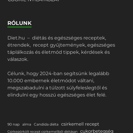
RÓLUNK
Diet.hu – diétás és egészséges receptek,
étrendek, recept gyűjtemények, egészséges
táplálkozás és életmód tippek, kérdések és
válaszok.
Célunk, hogy 2024-ban segítsünk legalább
10.000 embernek életmódot váltani,
megszabadulni a túlzott súlyfeleslegtől és
elindulni egy hosszú egészséges élet felé.
csirkemell recept
90 nap
alma
Candida diéta
cukorbetegség
Csirkepörkölt recept csirkemellből diétásan