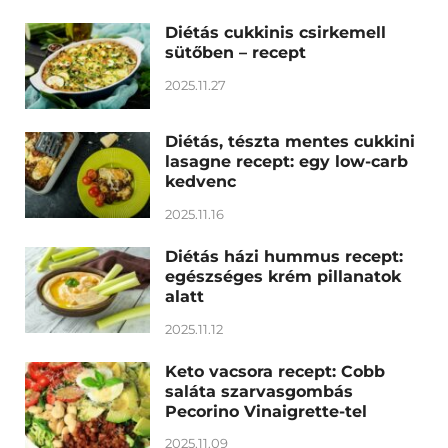
Diétás cukkinis csirkemell
sütőben – recept
2025.11.27
Diétás, tészta mentes cukkini
lasagne recept: egy low-carb
kedvenc
2025.11.16
Diétás házi hummus recept:
egészséges krém pillanatok
alatt
2025.11.12
Keto vacsora recept: Cobb
saláta szarvasgombás
Pecorino Vinaigrette-tel
2025.11.09