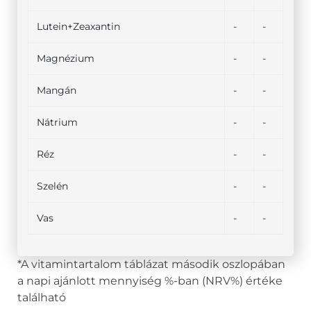
Lutein+Zeaxantin
-
-
Magnézium
-
-
Mangán
-
-
Nátrium
-
-
Réz
-
-
Szelén
-
-
Vas
-
-
*A vitamintartalom táblázat második oszlopában
a napi ajánlott mennyiség %-ban (NRV%) értéke
található