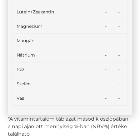
Lutein+Zeaxantin
-
-
Magnézium
-
-
Mangán
-
-
Nátrium
-
-
Réz
-
-
Szelén
-
-
Vas
-
-
*A vitamintartalom táblázat második oszlopában
a napi ajánlott mennyiség %-ban (NRV%) értéke
található