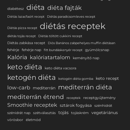
diéta
diéta fajták
diabétesz
Diétás lazacfasírt recept
Diétás paradicsomleves recept
diétás receptek
Diétás pizza recept
diétás tojás recept
Diétás töltött cukkini recept
Diétás zabkása recept
Diós Banános zabpehelyes muffin diétásan
fehérje
fehérje nap
gyümölcsnap
fitt bundáskenyér recept
Kalória
kalóriatartalom
keményítő nap
keto diéta
keto diéta vacsora
ketogén diéta
keto recept
ketogén diéta gomba
mediterrán diéta
low-carb
mediterrán
mediterrán étrend
receptgyűjtemény
receptek
Smoothie receptek
sztárok fogyása
szénhidrát
tojás
vegetáriánus
szénidrát nap
szétválasztás
tojáskrém
vörösbor
életmód