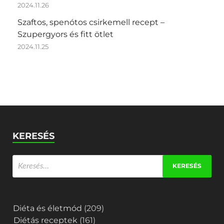
2024.11.26
Szaftos, spenótos csirkemell recept –
Szupergyors és fitt ötlet
2024.11.25
KERESÉS
Diéta és életmód
(209)
Diétás receptek
(161)