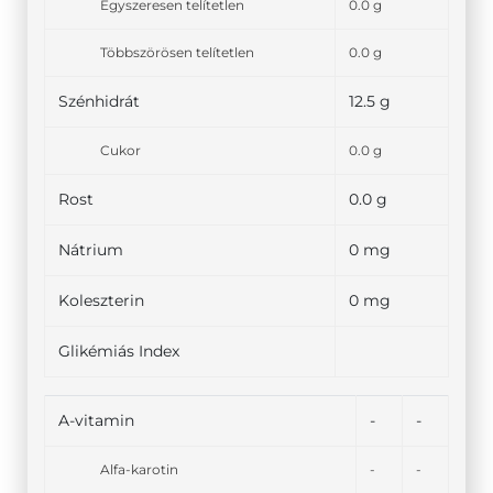
Egyszeresen telítetlen
0.0 g
Többszörösen telítetlen
0.0 g
Szénhidrát
12.5 g
Cukor
0.0 g
Rost
0.0 g
Nátrium
0 mg
Koleszterin
0 mg
Glikémiás Index
A-vitamin
-
-
Alfa-karotin
-
-