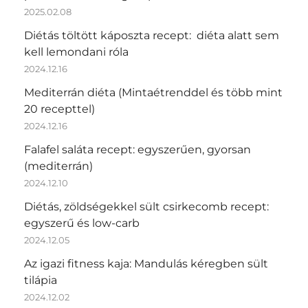
2025.02.08
Diétás töltött káposzta recept: diéta alatt sem
kell lemondani róla
2024.12.16
Mediterrán diéta (Mintaétrenddel és több mint
20 recepttel)
2024.12.16
Falafel saláta recept: egyszerűen, gyorsan
(mediterrán)
2024.12.10
Diétás, zöldségekkel sült csirkecomb recept:
egyszerű és low-carb
2024.12.05
Az igazi fitness kaja: Mandulás kéregben sült
tilápia
2024.12.02