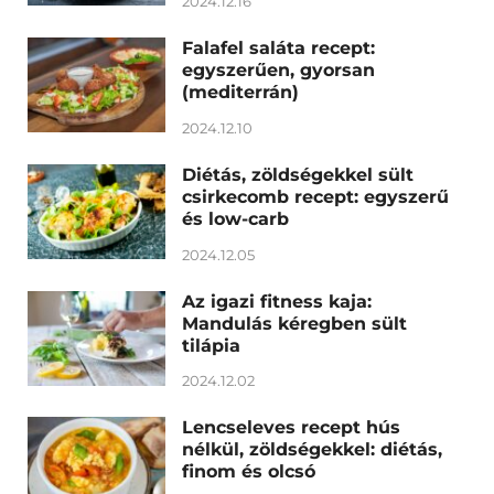
2024.12.16
Falafel saláta recept:
egyszerűen, gyorsan
(mediterrán)
2024.12.10
Diétás, zöldségekkel sült
csirkecomb recept: egyszerű
és low-carb
2024.12.05
Az igazi fitness kaja:
Mandulás kéregben sült
tilápia
2024.12.02
Lencseleves recept hús
nélkül, zöldségekkel: diétás,
finom és olcsó