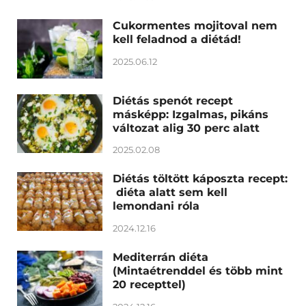
Cukormentes mojitoval nem
kell feladnod a diétád!
2025.06.12
Diétás spenót recept
másképp: Izgalmas, pikáns
változat alig 30 perc alatt
2025.02.08
Diétás töltött káposzta recept:
diéta alatt sem kell
lemondani róla
2024.12.16
Mediterrán diéta
(Mintaétrenddel és több mint
20 recepttel)