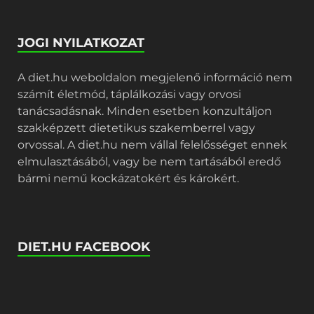
JOGI NYILATKOZAT
A diet.hu weboldalon megjelenő információ nem
számít életmód, táplálkozási vagy orvosi
tanácsadásnak. Minden esetben konzultáljon
szakképzett dietetikus szakemberrel vagy
orvossal. A diet.hu nem vállal felelősséget ennek
elmulasztásából, vagy be nem tartásából eredő
bármi nemű kockázatokért és károkért.
DIET.HU FACEBOOK