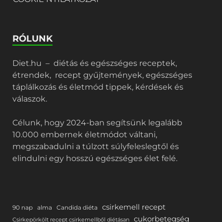
RÓLUNK
Diet.hu – diétás és egészséges receptek,
étrendek, recept gyűjtemények, egészséges
táplálkozás és életmód tippek, kérdések és
válaszok.
Célunk, hogy 2024-ban segítsünk legalább
10.000 embernek életmódot váltani,
megszabadulni a túlzott súlyfeleslegtől és
elindulni egy hosszú egészséges élet felé.
csirkemell recept
90 nap
alma
Candida diéta
cukorbetegség
Csirkepörkölt recept csirkemellből diétásan