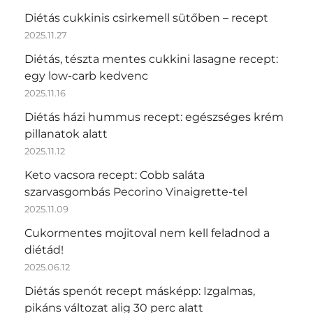
Diétás cukkinis csirkemell sütőben – recept
2025.11.27
Diétás, tészta mentes cukkini lasagne recept:
egy low-carb kedvenc
2025.11.16
Diétás házi hummus recept: egészséges krém
pillanatok alatt
2025.11.12
Keto vacsora recept: Cobb saláta
szarvasgombás Pecorino Vinaigrette-tel
2025.11.09
Cukormentes mojitoval nem kell feladnod a
diétád!
2025.06.12
Diétás spenót recept másképp: Izgalmas,
pikáns változat alig 30 perc alatt