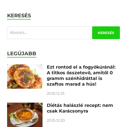
KERESÉS
LEGÚJABB
Ezt rontod el a fogyókúránál:
A titkos összetevő, amitől 0
gramm szénhidráttal is
szaftos marad a hús!
2025.12.23
Diétás halászlé recept: nem
csak Karácsonyra
2025.12.20