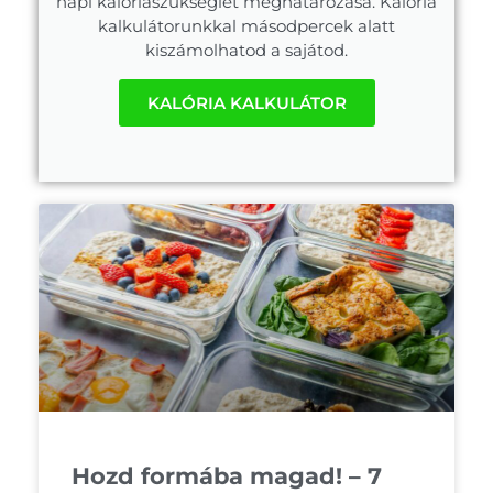
napi kalóriaszükséglet meghatározása. Kalória
kalkulátorunkkal másodpercek alatt
kiszámolhatod a sajátod.
KALÓRIA KALKULÁTOR
Hozd formába magad! – 7