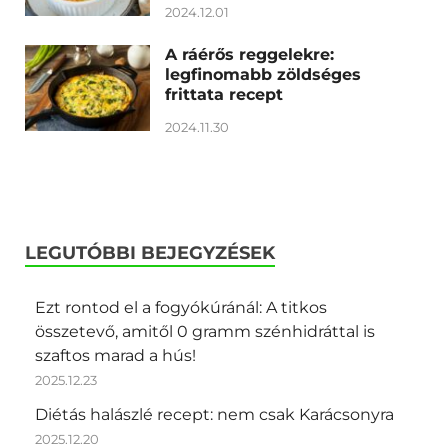
2024.12.01
A ráérős reggelekre:
legfinomabb zöldséges
frittata recept
2024.11.30
LEGUTÓBBI BEJEGYZÉSEK
Ezt rontod el a fogyókúránál: A titkos
összetevő, amitől 0 gramm szénhidráttal is
szaftos marad a hús!
2025.12.23
Diétás halászlé recept: nem csak Karácsonyra
2025.12.20