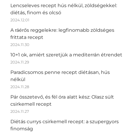
Lencseleves recept hús nélkül, zöldségekkel:
diétás, finom és olcsó
2024.12.01
A ráérős reggelekre: legfinomabb zöldséges
frittata recept
2024.11.30
10+1 ok, amiért szeretjük a mediterrán étrendet
2024.11.29
Paradicsomos penne recept diétásan, hús
nélkül
2024.11.28
Pár összetevő, és fél óra alatt kész: Olasz sült
csirkemell recept
2024.11.27
Diétás currys csirkemell recept: a szupergyors
finomság