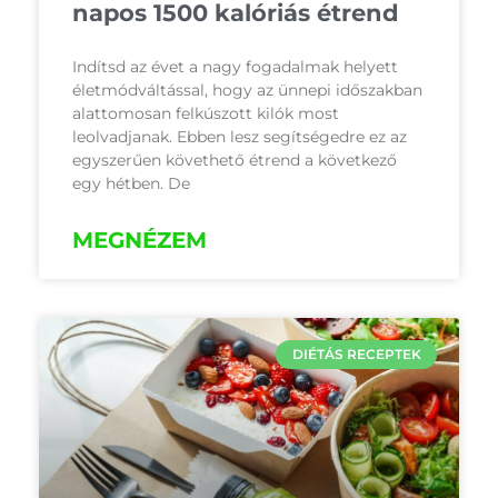
napos 1500 kalóriás étrend
Indítsd az évet a nagy fogadalmak helyett
életmódváltással, hogy az ünnepi időszakban
alattomosan felkúszott kilók most
leolvadjanak. Ebben lesz segítségedre ez az
egyszerűen követhető étrend a következő
egy hétben. De
MEGNÉZEM
DIÉTÁS RECEPTEK