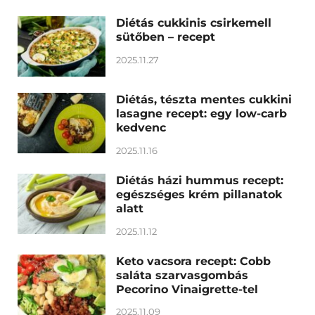
Diétás cukkinis csirkemell
sütőben – recept
2025.11.27
Diétás, tészta mentes cukkini
lasagne recept: egy low-carb
kedvenc
2025.11.16
Diétás házi hummus recept:
egészséges krém pillanatok
alatt
2025.11.12
Keto vacsora recept: Cobb
saláta szarvasgombás
Pecorino Vinaigrette-tel
2025.11.09