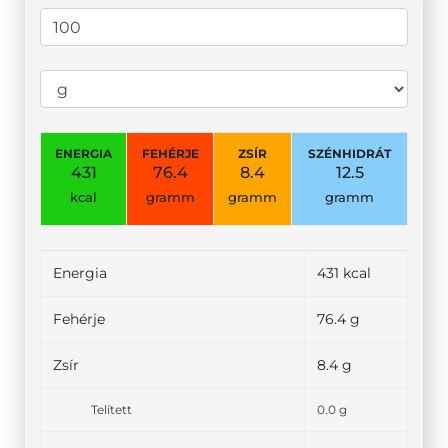
ENERGIA
FEHÉRJE
ZSÍR
SZÉNHIDRÁT
431
76.4
8.4
12.5
kcal
gramm
gramm
gramm
Energia
431 kcal
Fehérje
76.4 g
Zsír
8.4 g
Telített
0.0 g