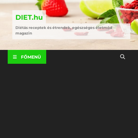
DIET.hu
Diétás receptek és étrendek, egészséges életmód
magazin
FŐMENÜ