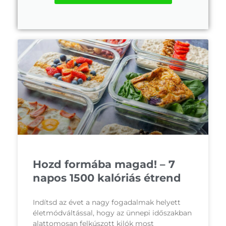
Hozd formába magad! – 7
napos 1500 kalóriás étrend
Indítsd az évet a nagy fogadalmak helyett
életmódváltással, hogy az ünnepi időszakban
alattomosan felkúszott kilók most