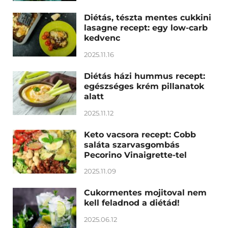
Diétás, tészta mentes cukkini
lasagne recept: egy low-carb
kedvenc
2025.11.16
Diétás házi hummus recept:
egészséges krém pillanatok
alatt
2025.11.12
Keto vacsora recept: Cobb
saláta szarvasgombás
Pecorino Vinaigrette-tel
2025.11.09
Cukormentes mojitoval nem
kell feladnod a diétád!
2025.06.12