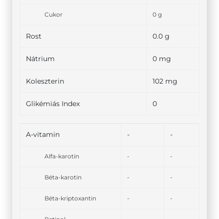
Cukor
0 g
Rost
0.0 g
Nátrium
0 mg
Koleszterin
102 mg
Glikémiás Index
0
A-vitamin
-
-
Alfa-karotin
-
-
Béta-karotin
-
-
Béta-kriptoxantin
-
-