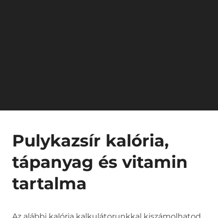
Pulykazsír kalória,
tápanyag és vitamin
tartalma
Az alábbi kalória kalkulátorunkkal kiszámolhatod