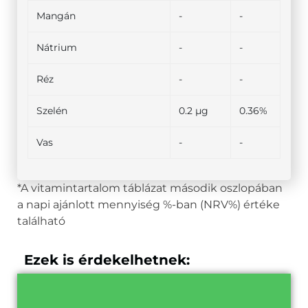
Mangán
-
-
Nátrium
-
-
Réz
-
-
Szelén
0.2 µg
0.36%
Vas
-
-
*A vitamintartalom táblázat második oszlopában
a napi ajánlott mennyiség %-ban (NRV%) értéke
található
Ezek is érdekelhetnek: