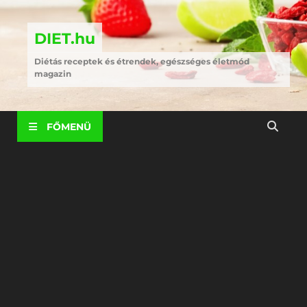
DIET.hu
Diétás receptek és étrendek, egészséges életmód
magazin
FŐMENÜ