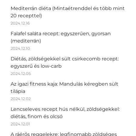
Mediterrán diéta (Mintaétrenddel és több mint
20 recepttel)
2024.12.16
Falafel saláta recept: egyszerűen, gyorsan
(mediterrán)
2024.12.10
Diétás, zöldségekkel sült csirkecomb recept:
egyszerű és low-carb
2024.12.05
Az igazi fitness kaja: Mandulás kéregben sült
tilápia
2024.12.02
Lencseleves recept hús nélkül, zöldségekkel:
diétás, finom és olcsó
2024.12.01
A ráérős reggelekre: legfinomabb zöldséges