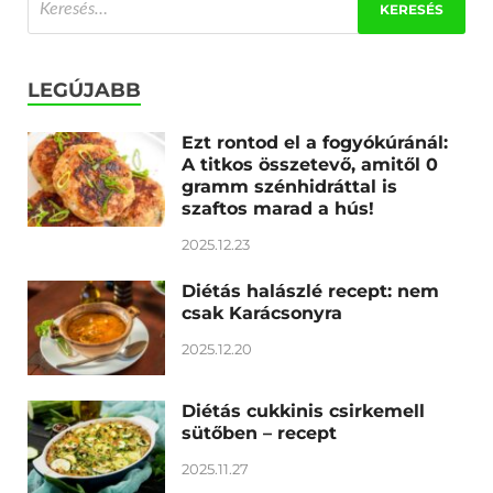
LEGÚJABB
Ezt rontod el a fogyókúránál:
A titkos összetevő, amitől 0
gramm szénhidráttal is
szaftos marad a hús!
2025.12.23
Diétás halászlé recept: nem
csak Karácsonyra
2025.12.20
Diétás cukkinis csirkemell
sütőben – recept
2025.11.27