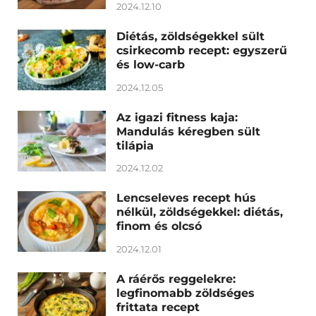
2024.12.10
Diétás, zöldségekkel sült
csirkecomb recept: egyszerű
és low-carb
2024.12.05
Az igazi fitness kaja:
Mandulás kéregben sült
tilápia
2024.12.02
Lencseleves recept hús
nélkül, zöldségekkel: diétás,
finom és olcsó
2024.12.01
A ráérős reggelekre:
legfinomabb zöldséges
frittata recept