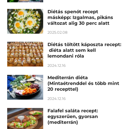
Diétás spenót recept
másképp: Izgalmas, pikáns
változat alig 30 perc alatt
2025.02.08
Diétás töltött káposzta recept:
diéta alatt sem kell
lemondani róla
2024.12.16
Mediterrán diéta
(Mintaétrenddel és több mint
20 recepttel)
2024.12.16
Falafel saláta recept:
egyszerűen, gyorsan
(mediterrán)