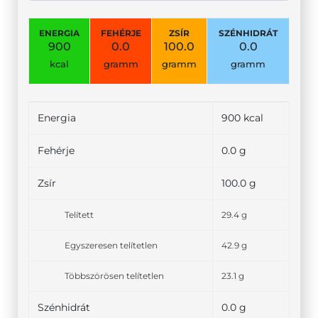
ENERGIA
FEHÉRJE
ZSÍR
SZÉNHIDRÁT
900
0.0
100.0
0.0
kcal
gramm
gramm
gramm
Energia
900 kcal
Fehérje
0.0 g
Zsír
100.0 g
Telített
29.4 g
Egyszeresen telítetlen
42.9 g
Többszörösen telítetlen
23.1 g
Szénhidrát
0.0 g