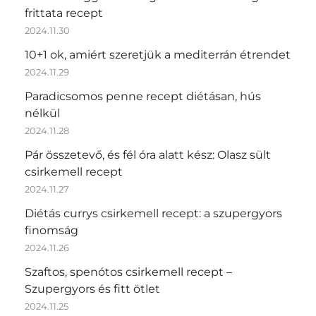
frittata recept
2024.11.30
10+1 ok, amiért szeretjük a mediterrán étrendet
2024.11.29
Paradicsomos penne recept diétásan, hús
nélkül
2024.11.28
Pár összetevő, és fél óra alatt kész: Olasz sült
csirkemell recept
2024.11.27
Diétás currys csirkemell recept: a szupergyors
finomság
2024.11.26
Szaftos, spenótos csirkemell recept –
Szupergyors és fitt ötlet
2024.11.25