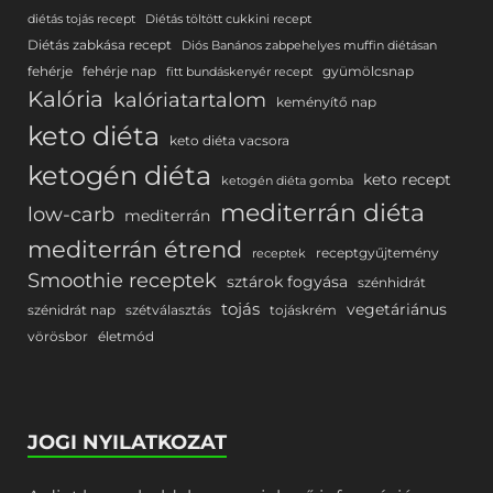
diétás tojás recept
Diétás töltött cukkini recept
Diétás zabkása recept
Diós Banános zabpehelyes muffin diétásan
fehérje
fehérje nap
gyümölcsnap
fitt bundáskenyér recept
Kalória
kalóriatartalom
keményítő nap
keto diéta
keto diéta vacsora
ketogén diéta
keto recept
ketogén diéta gomba
mediterrán diéta
low-carb
mediterrán
mediterrán étrend
receptgyűjtemény
receptek
Smoothie receptek
sztárok fogyása
szénhidrát
tojás
vegetáriánus
szénidrát nap
szétválasztás
tojáskrém
vörösbor
életmód
JOGI NYILATKOZAT