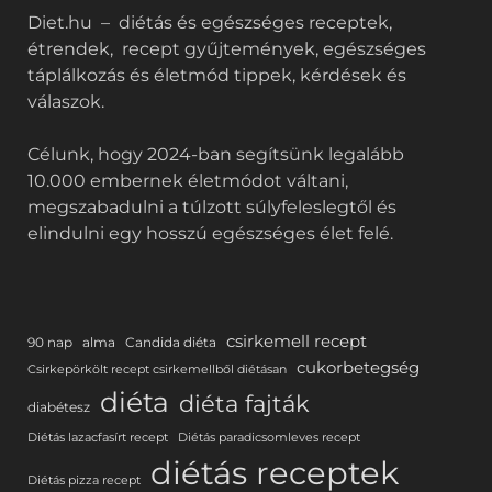
Diet.hu – diétás és egészséges receptek,
étrendek, recept gyűjtemények, egészséges
táplálkozás és életmód tippek, kérdések és
válaszok.
Célunk, hogy 2024-ban segítsünk legalább
10.000 embernek életmódot váltani,
megszabadulni a túlzott súlyfeleslegtől és
elindulni egy hosszú egészséges élet felé.
csirkemell recept
90 nap
alma
Candida diéta
cukorbetegség
Csirkepörkölt recept csirkemellből diétásan
diéta
diéta fajták
diabétesz
Diétás lazacfasírt recept
Diétás paradicsomleves recept
diétás receptek
Diétás pizza recept