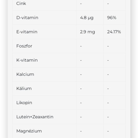
Cink
-
-
D-vitamin
4.8 µg
96%
E-vitamin
2.9 mg
24.17%
Foszfor
-
-
K-vitamin
-
-
Kalcium
-
-
Kálium
-
-
Likopin
-
-
Lutein+Zeaxantin
-
-
Magnézium
-
-