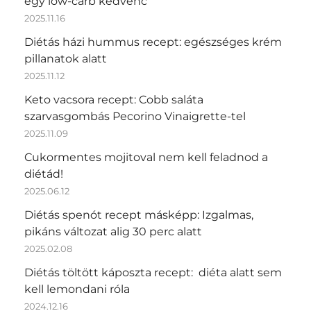
egy low-carb kedvenc
2025.11.16
Diétás házi hummus recept: egészséges krém
pillanatok alatt
2025.11.12
Keto vacsora recept: Cobb saláta
szarvasgombás Pecorino Vinaigrette-tel
2025.11.09
Cukormentes mojitoval nem kell feladnod a
diétád!
2025.06.12
Diétás spenót recept másképp: Izgalmas,
pikáns változat alig 30 perc alatt
2025.02.08
Diétás töltött káposzta recept: diéta alatt sem
kell lemondani róla
2024.12.16