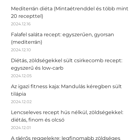
Mediterrán diéta (Mintaétrenddel és több mint
20 recepttel)
2024.12.16
Falafel saláta recept: egyszerűen, gyorsan
(mediterrán)
2024.12.10
Diétás, zöldségekkel sült csirkecomb recept:
egyszerű és low-carb
2024.12.05
Az igazi fitness kaja: Mandulás kéregben sült
tilápia
2024.12.02
Lencseleves recept hús nélkül, zöldségekkel:
diétás, finom és olcsó
2024.12.01
A ráérős reggelekre: legfinomabb zöldséges