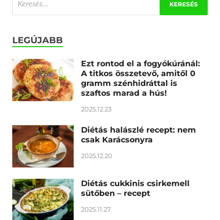
LEGÚJABB
Ezt rontod el a fogyókúránál:
A titkos összetevő, amitől 0
gramm szénhidráttal is
szaftos marad a hús!
2025.12.23
Diétás halászlé recept: nem
csak Karácsonyra
2025.12.20
Diétás cukkinis csirkemell
sütőben – recept
2025.11.27