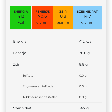
ENERGIA
FEHÉRJE
ZSÍR
SZÉNHIDRÁT
412
70.6
8.8
14.7
kcal
gramm
gramm
gramm
Energia
412 kcal
Fehérje
70.6 g
Zsír
8.8 g
Telített
0.0 g
Egyszeresen telítetlen
0.0 g
Többszörösen telítetlen
0.0 g
Szénhidrát
14.7 g