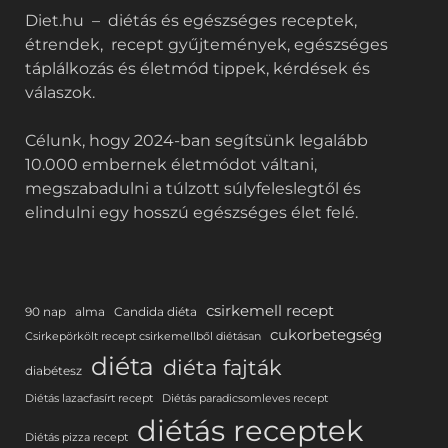
Diet.hu – diétás és egészséges receptek,
étrendek, recept gyűjtemények, egészséges
táplálkozás és életmód tippek, kérdések és
válaszok.
Célunk, hogy 2024-ban segítsünk legalább
10.000 embernek életmódot váltani,
megszabadulni a túlzott súlyfeleslegtől és
elindulni egy hosszú egészséges élet felé.
csirkemell recept
90 nap
alma
Candida diéta
cukorbetegség
Csirkepörkölt recept csirkemellből diétásan
diéta
diéta fajták
diabétesz
Diétás lazacfasírt recept
Diétás paradicsomleves recept
diétás receptek
Diétás pizza recept