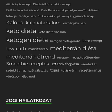
diétás tojás recept
Diétás töltött cukkini recept
Diétás zabkása recept
Diós Banános zabpehelyes muffin diétásan
fehérje
fehérje nap
gyümölcsnap
fitt bundáskenyér recept
Kalória
kalóriatartalom
keményítő nap
keto diéta
keto diéta vacsora
ketogén diéta
keto recept
ketogén diéta gomba
mediterrán diéta
low-carb
mediterrán
mediterrán étrend
receptgyűjtemény
receptek
Smoothie receptek
sztárok fogyása
szénhidrát
tojás
vegetáriánus
szénidrát nap
szétválasztás
tojáskrém
vörösbor
életmód
JOGI NYILATKOZAT