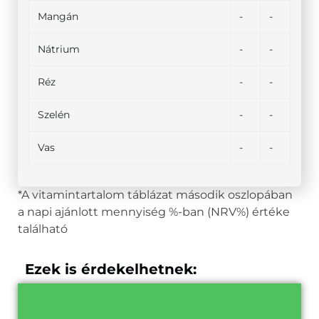
Mangán
-
-
Nátrium
-
-
Réz
-
-
Szelén
-
-
Vas
-
-
*A vitamintartalom táblázat második oszlopában
a napi ajánlott mennyiség %-ban (NRV%) értéke
található
Ezek is érdekelhetnek: