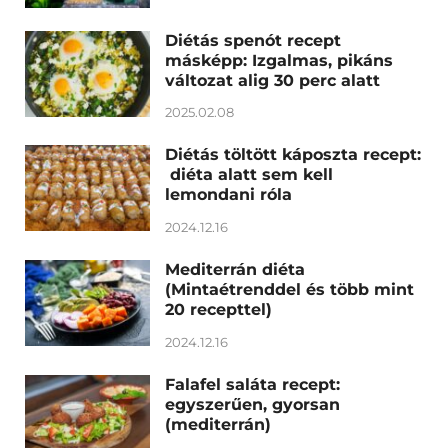
Diétás spenót recept
másképp: Izgalmas, pikáns
változat alig 30 perc alatt
2025.02.08
Diétás töltött káposzta recept:
diéta alatt sem kell
lemondani róla
2024.12.16
Mediterrán diéta
(Mintaétrenddel és több mint
20 recepttel)
2024.12.16
Falafel saláta recept:
egyszerűen, gyorsan
(mediterrán)