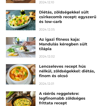
2024.12.10
Diétás, zöldségekkel sült
csirkecomb recept: egyszerű
és low-carb
2024.12.05
Az igazi fitness kaja:
Mandulás kéregben sült
tilápia
2024.12.02
Lencseleves recept hús
nélkül, zöldségekkel: diétás,
finom és olcsó
2024.12.01
A ráérős reggelekre:
legfinomabb zöldséges
frittata recept