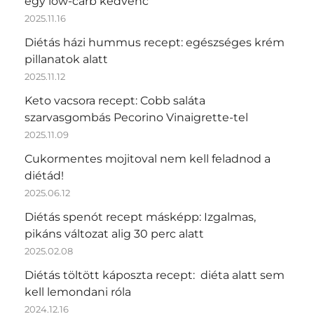
egy low-carb kedvenc
2025.11.16
Diétás házi hummus recept: egészséges krém
pillanatok alatt
2025.11.12
Keto vacsora recept: Cobb saláta
szarvasgombás Pecorino Vinaigrette-tel
2025.11.09
Cukormentes mojitoval nem kell feladnod a
diétád!
2025.06.12
Diétás spenót recept másképp: Izgalmas,
pikáns változat alig 30 perc alatt
2025.02.08
Diétás töltött káposzta recept: diéta alatt sem
kell lemondani róla
2024.12.16