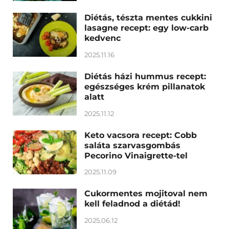
Diétás, tészta mentes cukkini
lasagne recept: egy low-carb
kedvenc
2025.11.16
Diétás házi hummus recept:
egészséges krém pillanatok
alatt
2025.11.12
Keto vacsora recept: Cobb
saláta szarvasgombás
Pecorino Vinaigrette-tel
2025.11.09
Cukormentes mojitoval nem
kell feladnod a diétád!
2025.06.12