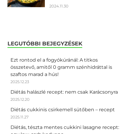
2024.11.30
LEGUTÓBBI BEJEGYZÉSEK
Ezt rontod el a fogyókúránál: A titkos
összetevő, amitől 0 gramm szénhidráttal is
szaftos marad a hús!
2025.12.23
Diétás halászlé recept: nem csak Karácsonyra
2025.12.20
Diétás cukkinis csirkemell sütőben – recept
2025.11.27
Diétás, tészta mentes cukkini lasagne recept: