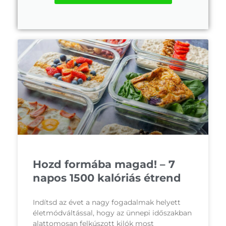
Hozd formába magad! – 7
napos 1500 kalóriás étrend
Indítsd az évet a nagy fogadalmak helyett
életmódváltással, hogy az ünnepi időszakban
alattomosan felkúszott kilók most