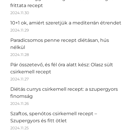
frittata recept
2024.11.30
10+1 ok, amiért szeretjük a mediterrán étrendet
2024.11.29
Paradicsomos penne recept diétásan, hús
nélkül
2024.11.28
Pár összetevő, és fél óra alatt kész: Olasz sült
csirkemell recept
2024.11.27
Diétás currys csirkemell recept: a szupergyors
finomság
2024.11.26
Szaftos, spenótos csirkemell recept –
Szupergyors és fitt ötlet
2024.11.25