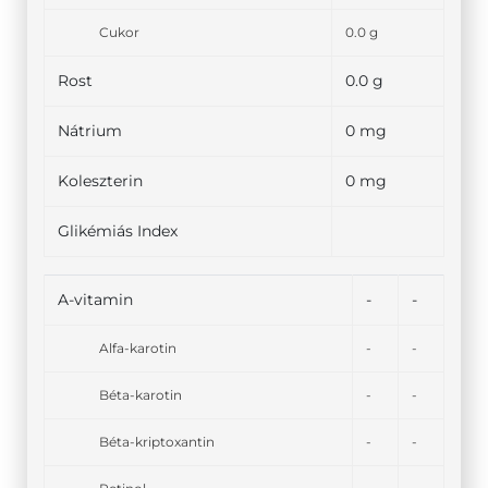
Cukor
0.0 g
Rost
0.0 g
Nátrium
0 mg
Koleszterin
0 mg
Glikémiás Index
A-vitamin
-
-
Alfa-karotin
-
-
Béta-karotin
-
-
Béta-kriptoxantin
-
-