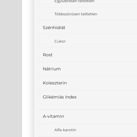
Egyszeresen telítetlen
Többszörösen telítetlen
Szénhidrát
Cukor
Rost
Nátrium
Koleszterin
Glikémiás Index
A-vitamin
Alfa-karotin