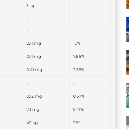
3 µg
-
-
-
-
-
0.11 mg
10%
0.11 mg
7.86%
0.41 mg
2.56%
-
-
0.12 mg
8.57%
23 mg
5.41%
42 µg
21%