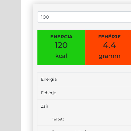
ENERGIA
FEHÉRJE
120
4.4
kcal
gramm
Energia
Fehérje
Zsír
Telített