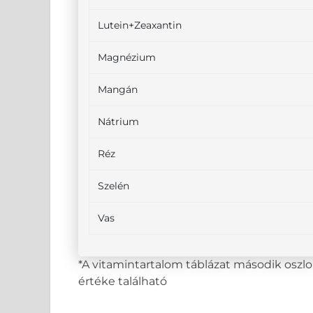
Lutein+Zeaxantin
Magnézium
Mangán
Nátrium
Réz
Szelén
Vas
*A vitamintartalom táblázat második osz
értéke található