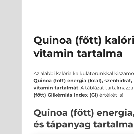
Quinoa (főtt) kalór
vitamin tartalma
Az alábbi kalória kalkulátorunkkal kiszám
Quinoa (főtt) energia (kcal), szénhidrát
vitamin tartalmát
. A táblázat tartalmazz
(főtt) Glikémiás Index (GI)
értékét is!
Quinoa (főtt) energia,
és tápanyag tartalma