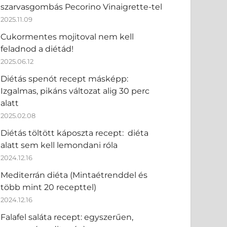
szarvasgombás Pecorino Vinaigrette-tel
2025.11.09
Cukormentes mojitoval nem kell
feladnod a diétád!
2025.06.12
Diétás spenót recept másképp:
Izgalmas, pikáns változat alig 30 perc
alatt
2025.02.08
Diétás töltött káposzta recept: diéta
alatt sem kell lemondani róla
2024.12.16
Mediterrán diéta (Mintaétrenddel és
több mint 20 recepttel)
2024.12.16
Falafel saláta recept: egyszerűen,