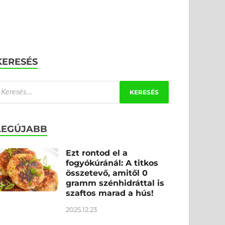
KERESÉS
LEGÚJABB
Ezt rontod el a
fogyókúránál: A titkos
összetevő, amitől 0
gramm szénhidráttal is
szaftos marad a hús!
2025.12.23