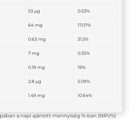
53 µg
0.53%
64 mg
17.07%
0.63 mg
31.5%
7 mg
0.35%
0.19 mg
19%
2.8 µg
5.09%
1.49 mg
10.64%
lopában a napi ajánlott mennyiség %-ban (NRV%)