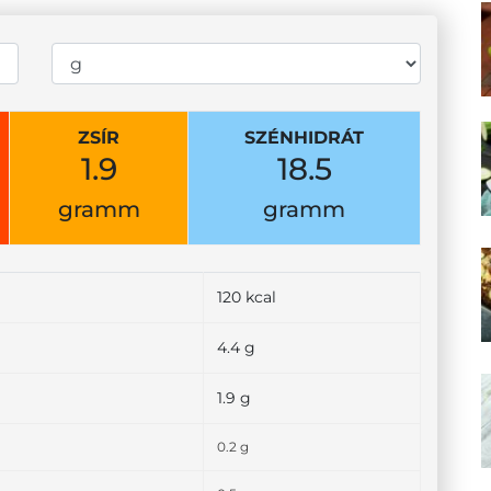
ZSÍR
SZÉNHIDRÁT
1.9
18.5
gramm
gramm
120 kcal
4.4 g
1.9 g
0.2 g