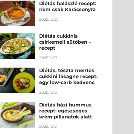
Diétás halászlé recept:
nem csak Karácsonyra
2025.12.20
Diétás cukkinis
csirkemell sütőben –
recept
2025.11.27
Diétás, tészta mentes
cukkini lasagne recept:
egy low-carb kedvenc
2025.11.16
Diétás házi hummus
recept: egészséges
krém pillanatok alatt
2025.11.12