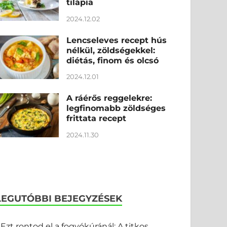
tilápia
2024.12.02
Lencseleves recept hús
nélkül, zöldségekkel:
diétás, finom és olcsó
2024.12.01
A ráérős reggelekre:
legfinomabb zöldséges
frittata recept
2024.11.30
LEGUTÓBBI BEJEGYZÉSEK
Ezt rontod el a fogyókúránál: A titkos