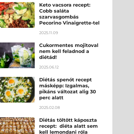
Keto vacsora recept:
Cobb saláta
szarvasgombás
Pecorino Vinaigrette-tel
2025.11.09
Cukormentes mojitoval
nem kell feladnod a
diétád!
2025.06.12
Diétás spenót recept
másképp: Izgalmas,
pikáns változat alig 30
perc alatt
2025.02.08
Diétás töltött káposzta
recept: diéta alatt sem
kell lemondani róla