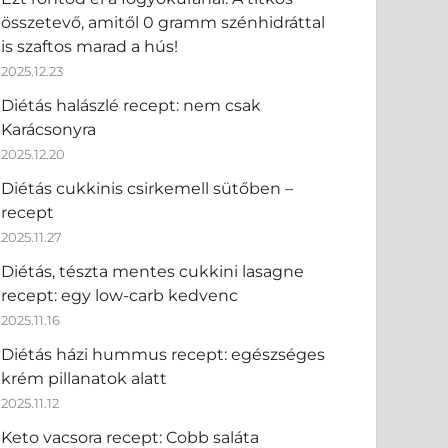
összetevő, amitől 0 gramm szénhidráttal
is szaftos marad a hús!
2025.12.23
Diétás halászlé recept: nem csak
Karácsonyra
2025.12.20
Diétás cukkinis csirkemell sütőben –
recept
2025.11.27
Diétás, tészta mentes cukkini lasagne
recept: egy low-carb kedvenc
2025.11.16
Diétás házi hummus recept: egészséges
krém pillanatok alatt
2025.11.12
Keto vacsora recept: Cobb saláta