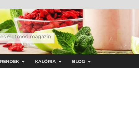
éges életmód magazin
TRENDEK
KALÓRIA
BLOG