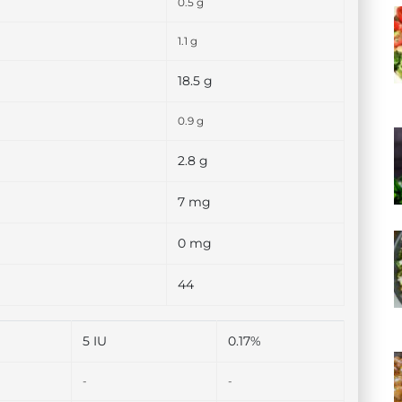
0.5 g
1.1 g
18.5 g
0.9 g
2.8 g
7 mg
0 mg
44
5 IU
0.17%
-
-