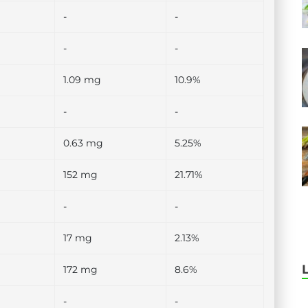
-
-
-
-
1.09 mg
10.9%
-
-
0.63 mg
5.25%
152 mg
21.71%
-
-
17 mg
2.13%
172 mg
8.6%
-
-