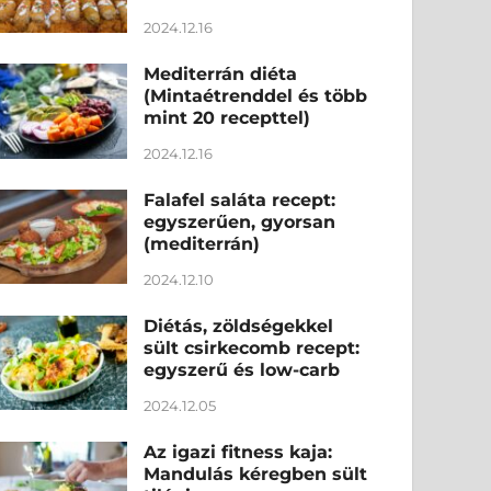
2024.12.16
Mediterrán diéta
(Mintaétrenddel és több
mint 20 recepttel)
2024.12.16
Falafel saláta recept:
egyszerűen, gyorsan
(mediterrán)
2024.12.10
Diétás, zöldségekkel
sült csirkecomb recept:
egyszerű és low-carb
2024.12.05
Az igazi fitness kaja:
Mandulás kéregben sült