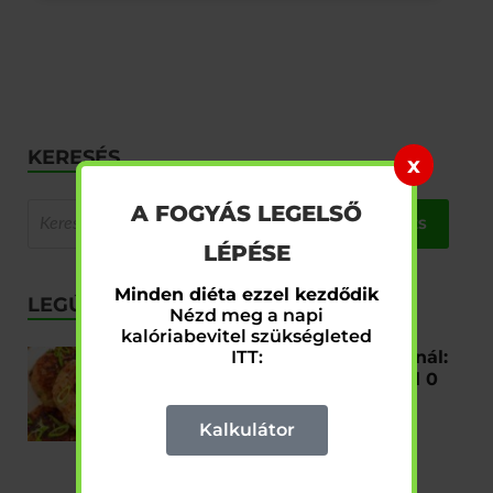
KERESÉS
x
A FOGYÁS LEGELSŐ
LÉPÉSE
Minden diéta ezzel kezdődik
LEGÚJABB
Nézd meg a napi
kalóriabevitel szükségleted
Ezt rontod el a fogyókúránál:
ITT:
A titkos összetevő, amitől 0
gramm szénhidráttal is
szaftos marad a hús!
Kalkulátor
2025.12.23