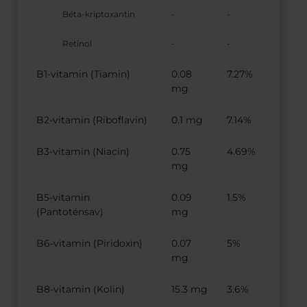
Béta-kriptoxantin
-
-
Retinol
-
-
B1-vitamin (Tiamin)
0.08
7.27%
mg
B2-vitamin (Riboflavin)
0.1 mg
7.14%
B3-vitamin (Niacin)
0.75
4.69%
mg
B5-vitamin
0.09
1.5%
(Pantoténsav)
mg
B6-vitamin (Piridoxin)
0.07
5%
mg
B8-vitamin (Kolin)
15.3 mg
3.6%