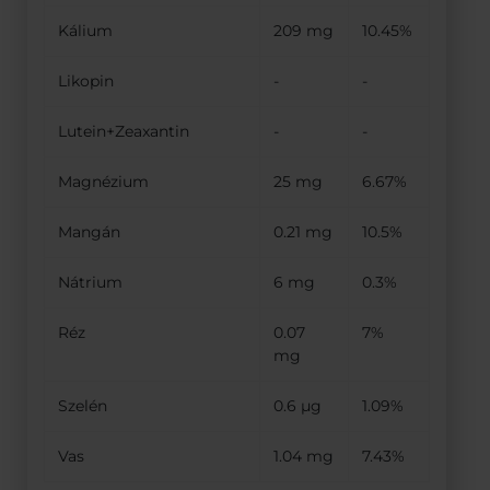
Kálium
209 mg
10.45%
Likopin
-
-
Lutein+Zeaxantin
-
-
Magnézium
25 mg
6.67%
Mangán
0.21 mg
10.5%
Nátrium
6 mg
0.3%
Réz
0.07
7%
mg
Szelén
0.6 µg
1.09%
Vas
1.04 mg
7.43%