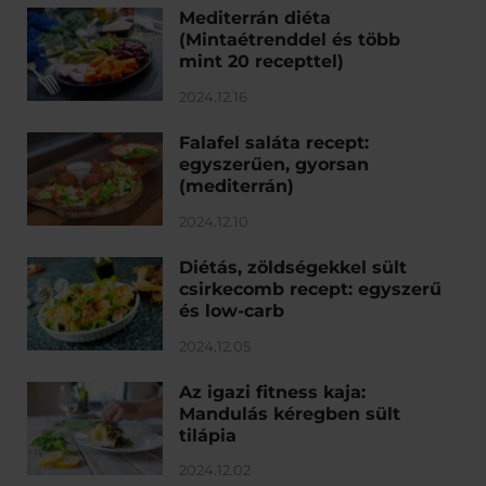
Mediterrán diéta
(Mintaétrenddel és több
mint 20 recepttel)
2024.12.16
Falafel saláta recept:
egyszerűen, gyorsan
(mediterrán)
2024.12.10
Diétás, zöldségekkel sült
csirkecomb recept: egyszerű
és low-carb
2024.12.05
Az igazi fitness kaja:
Mandulás kéregben sült
tilápia
2024.12.02