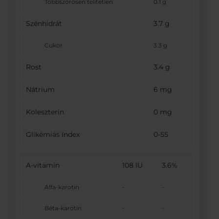
Többszörösen telítetlen
0.1 g
Szénhidrát
3.7 g
Cukor
3.3 g
Rost
3.4 g
Nátrium
6 mg
Koleszterin
0 mg
Glikémiás Index
0-55
A-vitamin
108 IU
3.6%
Alfa-karotin
-
-
Béta-karotin
-
-