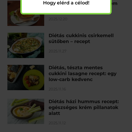
Hogy elérd a célod!
Diétás halászlé recept: nem
csak Karácsonyra
2025.12.20
Diétás cukkinis csirkemell
sütőben – recept
2025.11.27
Diétás, tészta mentes
cukkini lasagne recept: egy
low-carb kedvenc
2025.11.16
Diétás házi hummus recept:
egészséges krém pillanatok
alatt
2025.11.12