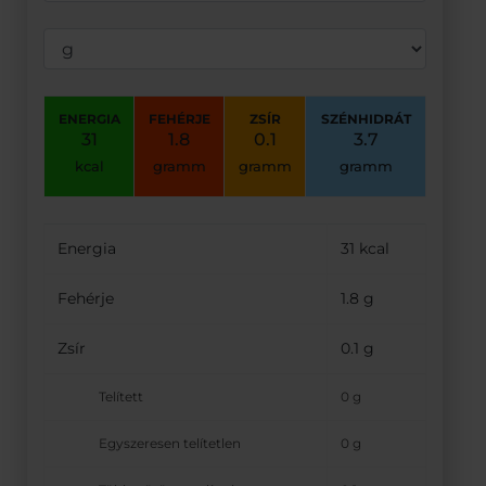
ENERGIA
FEHÉRJE
ZSÍR
SZÉNHIDRÁT
31
1.8
0.1
3.7
kcal
gramm
gramm
gramm
Energia
31 kcal
Fehérje
1.8 g
Zsír
0.1 g
Telített
0 g
Egyszeresen telítetlen
0 g