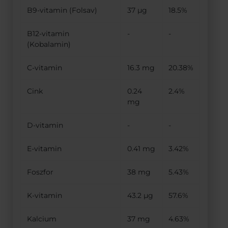
B9-vitamin (Folsav)
37 µg
18.5%
B12-vitamin
-
-
(Kobalamin)
C-vitamin
16.3 mg
20.38%
Cink
0.24
2.4%
mg
D-vitamin
-
-
E-vitamin
0.41 mg
3.42%
Foszfor
38 mg
5.43%
K-vitamin
43.2 µg
57.6%
Kalcium
37 mg
4.63%