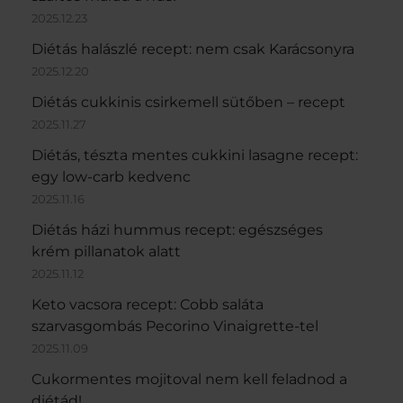
2025.12.23
Diétás halászlé recept: nem csak Karácsonyra
2025.12.20
Diétás cukkinis csirkemell sütőben – recept
2025.11.27
Diétás, tészta mentes cukkini lasagne recept:
egy low-carb kedvenc
2025.11.16
Diétás házi hummus recept: egészséges
krém pillanatok alatt
2025.11.12
Keto vacsora recept: Cobb saláta
szarvasgombás Pecorino Vinaigrette-tel
2025.11.09
Cukormentes mojitoval nem kell feladnod a
diétád!