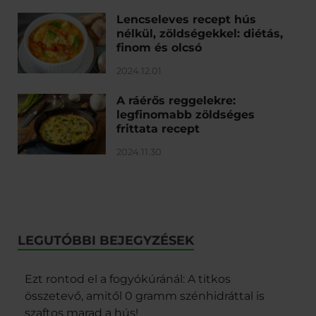
Lencseleves recept hús
nélkül, zöldségekkel: diétás,
finom és olcsó
2024.12.01
A ráérős reggelekre:
legfinomabb zöldséges
frittata recept
2024.11.30
LEGUTÓBBI BEJEGYZÉSEK
Ezt rontod el a fogyókúránál: A titkos
összetevő, amitől 0 gramm szénhidráttal is
szaftos marad a hús!