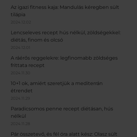
Az igazi fitness kaja: Mandulás kéregben sült
tilápia
2024.12.02
Lencseleves recept hús nélkül, zöldségekkel:
diétás, finom és olcsó
2024.12.01
A ráérős reggelekre: legfinomabb zöldséges
frittata recept
2024.11.30
10+1 ok, amiért szeretjük a mediterrán
étrendet
2024.11.29
Paradicsomos penne recept diétásan, hús
nélkül
2024.11.28
Pár összetevő, és fél óra alatt kész: Olasz sült