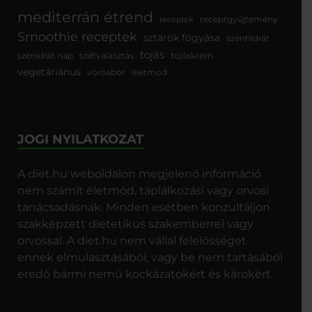
mediterrán étrend
receptgyűjtemény
receptek
Smoothie receptek
sztárok fogyása
szénhidrát
tojás
szénidrát nap
szétválasztás
tojáskrém
vegetáriánus
vörösbor
életmód
JOGI NYILATKOZAT
A diet.hu weboldalon megjelenő információ
nem számít életmód, táplálkozási vagy orvosi
tanácsadásnak. Minden esetben konzultáljon
szakképzett dietetikus szakemberrel vagy
orvossal. A diet.hu nem vállal felelősséget
ennek elmulasztásából, vagy be nem tartásából
eredő bármi nemű kockázatokért és károkért.