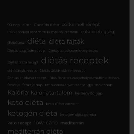
csirkemell recept
90 nap
alma
Candida diéta
cukorbetegség
Csirkepörkölt recept csirkemellből diétásan
diéta
diéta fajták
diabétesz
Diétás lazacfasírt recept
Diétás paradicsomleves recept
diétás receptek
Diétás pizza recept
diétás tojás recept
Diétás töltött cukkini recept
Diétás zabkása recept
Diós Banános zabpehelyes muffin diétásan
fehérje
fehérje nap
gyümölcsnap
fitt bundáskenyér recept
Kalória
kalóriatartalom
keményítő nap
keto diéta
keto diéta vacsora
ketogén diéta
ketogén diéta gomba
low-carb
keto recept
mediterrán
mediterrán diéta