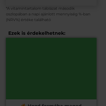
*A vitamintartalom táblázat második
oszlopában a napi ajánlott mennyiség %-ban
(NRV%) értéke található
Ezek is érdekelhetnek: