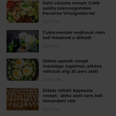
Keto vacsora recept: Cobb
saláta szarvasgombás
Pecorino Vinaigrette-tel
2025.11.09
Cukormentes mojitoval nem
kell feladnod a diétád!
2025.06.12
Diétás spenót recept
másképp: Izgalmas, pikáns
változat alig 30 perc alatt
2025.02.08
Diétás töltött káposzta
recept: diéta alatt sem kell
lemondani róla
2024.12.16