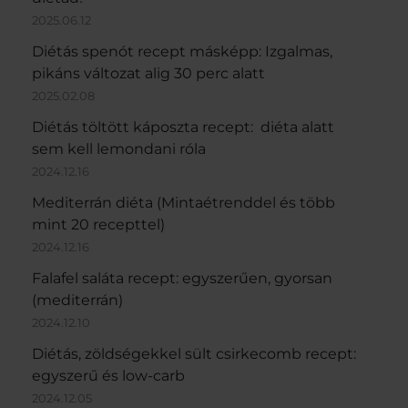
2025.06.12
Diétás spenót recept másképp: Izgalmas,
pikáns változat alig 30 perc alatt
2025.02.08
Diétás töltött káposzta recept: diéta alatt
sem kell lemondani róla
2024.12.16
Mediterrán diéta (Mintaétrenddel és több
mint 20 recepttel)
2024.12.16
Falafel saláta recept: egyszerűen, gyorsan
(mediterrán)
2024.12.10
Diétás, zöldségekkel sült csirkecomb recept:
egyszerű és low-carb
2024.12.05