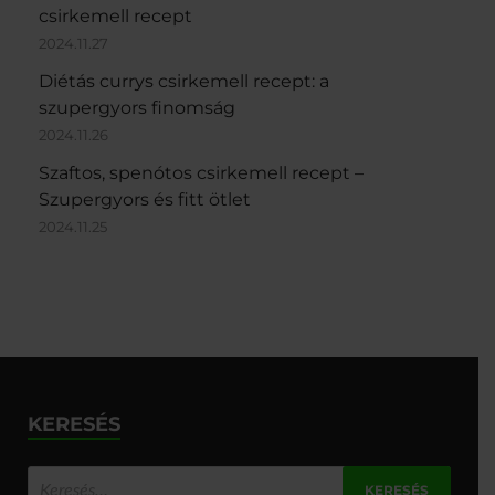
csirkemell recept
2024.11.27
Diétás currys csirkemell recept: a
szupergyors finomság
2024.11.26
Szaftos, spenótos csirkemell recept –
Szupergyors és fitt ötlet
2024.11.25
KERESÉS