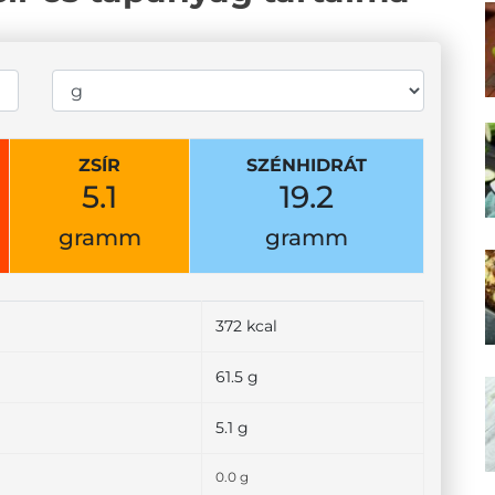
ZSÍR
SZÉNHIDRÁT
5.1
19.2
gramm
gramm
372 kcal
61.5 g
5.1 g
0.0 g