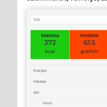
ENERGIA
FEHÉRJE
372
61.5
kcal
gramm
Energia
Fehérje
Zsír
Telített