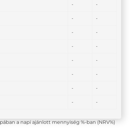
-
-
-
-
-
-
-
-
-
-
-
-
-
-
-
-
lopában a napi ajánlott mennyiség %-ban (NRV%)