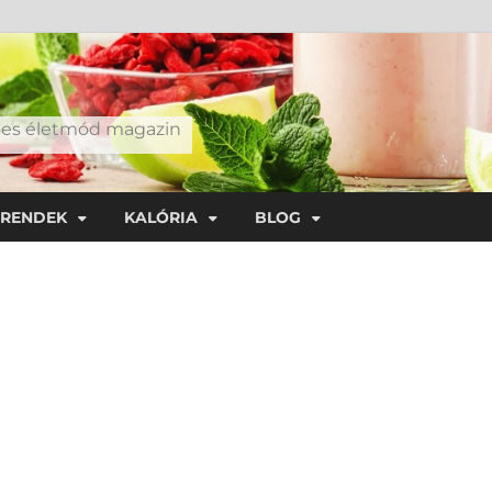
éges életmód magazin
TRENDEK
KALÓRIA
BLOG