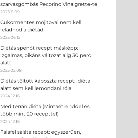
szarvasgombás Pecorino Vinaigrette-tel
2025.11.09
Cukormentes mojitoval nem kell
feladnod a diétád!
2025.06.12
Diétás spenót recept másképp:
Izgalmas, pikáns változat alig 30 perc
alatt
2025.02.08
Diétás töltött káposzta recept: diéta
alatt sem kell lemondani róla
2024.12.16
Mediterrán diéta (Mintaétrenddel és
több mint 20 recepttel)
2024.12.16
Falafel saláta recept: egyszerűen,