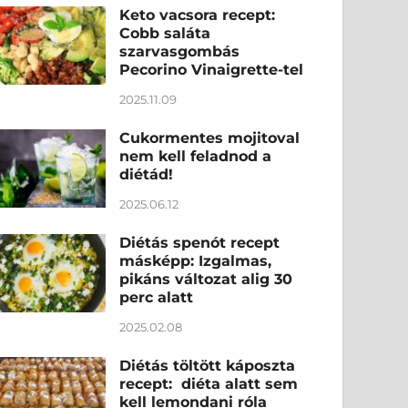
Keto vacsora recept:
Cobb saláta
szarvasgombás
Pecorino Vinaigrette-tel
2025.11.09
Cukormentes mojitoval
nem kell feladnod a
diétád!
2025.06.12
Diétás spenót recept
másképp: Izgalmas,
pikáns változat alig 30
perc alatt
2025.02.08
Diétás töltött káposzta
recept: diéta alatt sem
kell lemondani róla