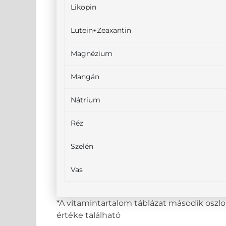
Likopin
Lutein+Zeaxantin
Magnézium
Mangán
Nátrium
Réz
Szelén
Vas
*A vitamintartalom táblázat második osz
értéke található