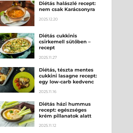
Diétás halászlé recept:
nem csak Karácsonyra
2025.12.20
Diétás cukkinis
csirkemell sütőben –
recept
2025.11.27
Diétás, tészta mentes
cukkini lasagne recept:
egy low-carb kedvenc
2025.11.16
Diétás házi hummus
recept: egészséges
krém pillanatok alatt
2025.11.12