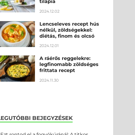
tilápia
2024.12.02
Lencseleves recept hús
nélkül, zöldségekkel:
diétás, finom és olcsó
2024.12.01
A ráérős reggelekre:
legfinomabb zöldséges
frittata recept
2024.11.30
LEGUTÓBBI BEJEGYZÉSEK
Ezt rontod el a fogyókúránál: A titkos