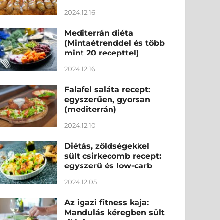
2024.12.16
Mediterrán diéta
(Mintaétrenddel és több
mint 20 recepttel)
2024.12.16
Falafel saláta recept:
egyszerűen, gyorsan
(mediterrán)
2024.12.10
Diétás, zöldségekkel
sült csirkecomb recept:
egyszerű és low-carb
2024.12.05
Az igazi fitness kaja:
Mandulás kéregben sült