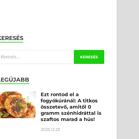
KERESÉS
LEGÚJABB
Ezt rontod el a
fogyókúránál: A titkos
összetevő, amitől 0
gramm szénhidráttal is
szaftos marad a hús!
2025.12.23