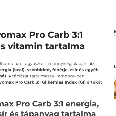
yomax Pro Carb 3:1
és vitamin tartalma
olhatod az elfogyasztott mennyiség alapján a(z)
rgia (kcal), szénhidrát, fehérje, zsír és egyéb
mát
. A táblázat tartalmazza – amennyiben
yomax Pro Carb 3:1 Glikémiás Index (GI)
értékét
ax Pro Carb 3:1 energia,
zsír és tápanyag tartalma