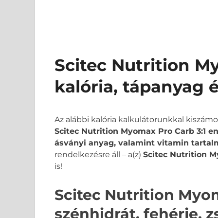
Scitec Nutrition M
kalória, tápanyag 
Az alábbi kalória kalkulátorunkkal kiszám
Scitec Nutrition Myomax Pro Carb 3:1 ene
ásványi anyag, valamint vitamin tartal
rendelkezésre áll – a(z)
Scitec Nutrition M
is!
Scitec Nutrition Myom
szénhidrát, fehérje, 