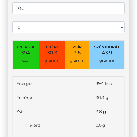
ENERGIA
FEHÉRJE
ZSÍR
SZÉNHIDRÁT
394
30.3
3.8
43.9
kcal
gramm
gramm
gramm
Energia
394 kcal
Fehérje
30.3 g
Zsír
3.8 g
Telített
0.0 g