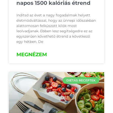
napos 1500 kalóriás étrend
Indítsd az évet a nagy fogadalmak helyett
életmódváltással, hogy az ünnepi időszakban
alattomosan felkúszott kilók most
leolvadjanak. Ebben lesz segítségedre ez az
egyszerűen követhető étrend a következő
egy hétben. De
MEGNÉZEM
DIÉTÁS RECEPTEK