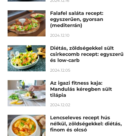
2024.12.16
Falafel saláta recept:
egyszerűen, gyorsan
(mediterrán)
2024.12.10
Diétás, zöldségekkel sült
csirkecomb recept: egyszerű
és low-carb
2024.12.05
Az igazi fitness kaja:
Mandulás kéregben sült
tilápia
2024.12.02
Lencseleves recept hús
nélkül, zöldségekkel: diétás,
finom és olcsó