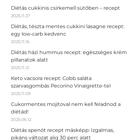
Diétás cukkinis csirkemell sütőben – recept
2025.11.27
Diétás, tészta mentes cukkini lasagne recept:
egy low-carb kedvenc
2025.11.16
Diétás házi hummus recept: egészséges krém
pillanatok alatt
2025.11.12
Keto vacsora recept: Cobb saláta
szarvasgombás Pecorino Vinaigrette-tel
2025.11.09
Cukormentes mojitoval nem kell feladnod a
diétád!
2025.06.12
Diétás spenót recept másképp: Izgalmas,
pikáns változat alig 30 perc alatt