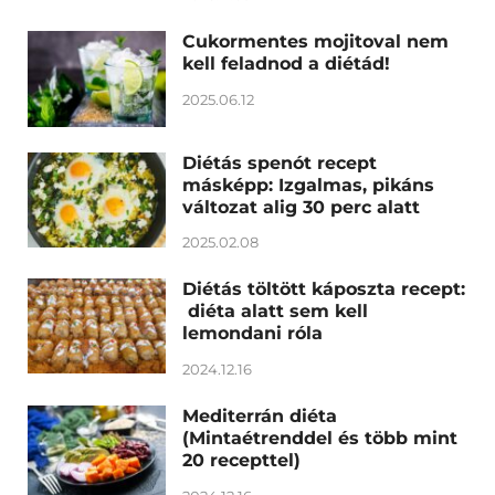
Cukormentes mojitoval nem
kell feladnod a diétád!
2025.06.12
Diétás spenót recept
másképp: Izgalmas, pikáns
változat alig 30 perc alatt
2025.02.08
Diétás töltött káposzta recept:
diéta alatt sem kell
lemondani róla
2024.12.16
Mediterrán diéta
(Mintaétrenddel és több mint
20 recepttel)