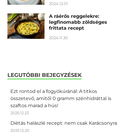
2024.12.01
A ráérős reggelekre:
legfinomabb zöldséges
frittata recept
2024.11.30
LEGUTÓBBI BEJEGYZÉSEK
Ezt rontod el a fogyókúránál: A titkos
összetevő, amitől 0 gramm szénhidráttal is
szaftos marad a hús!
2025.12.23
Diétás halászlé recept: nem csak Karácsonyra
2025.12.20