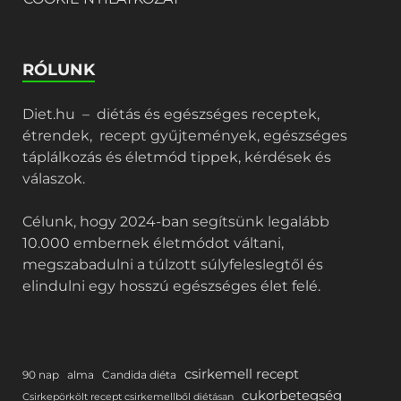
RÓLUNK
Diet.hu – diétás és egészséges receptek,
étrendek, recept gyűjtemények, egészséges
táplálkozás és életmód tippek, kérdések és
válaszok.
Célunk, hogy 2024-ban segítsünk legalább
10.000 embernek életmódot váltani,
megszabadulni a túlzott súlyfeleslegtől és
elindulni egy hosszú egészséges élet felé.
csirkemell recept
90 nap
alma
Candida diéta
cukorbetegség
Csirkepörkölt recept csirkemellből diétásan