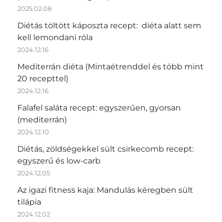
2025.02.08
Diétás töltött káposzta recept: diéta alatt sem
kell lemondani róla
2024.12.16
Mediterrán diéta (Mintaétrenddel és több mint
20 recepttel)
2024.12.16
Falafel saláta recept: egyszerűen, gyorsan
(mediterrán)
2024.12.10
Diétás, zöldségekkel sült csirkecomb recept:
egyszerű és low-carb
2024.12.05
Az igazi fitness kaja: Mandulás kéregben sült
tilápia
2024.12.02