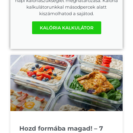
napi kalóriaszükséglet meghatározása. Kalória
kalkulátorunkkal másodpercek alatt
kiszámolhatod a sajátod.
KALÓRIA KALKULÁTOR
Hozd formába magad! – 7