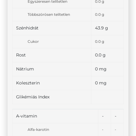
Egyszeresen telítetlen
0.0 g
Többszörösen telítetlen
0.0 g
Szénhidrát
43.9 g
Cukor
0.0 g
Rost
0.0 g
Nátrium
0 mg
Koleszterin
0 mg
Glikémiás Index
A-vitamin
-
-
Alfa-karotin
-
-