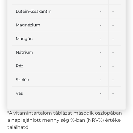
Lutein+Zeaxantin
-
-
Magnézium
-
-
Mangán
-
-
Nátrium
-
-
Réz
-
-
Szelén
-
-
Vas
-
-
*A vitamintartalom táblázat második oszlopában
a napi ajánlott mennyiség %-ban (NRV%) értéke
található