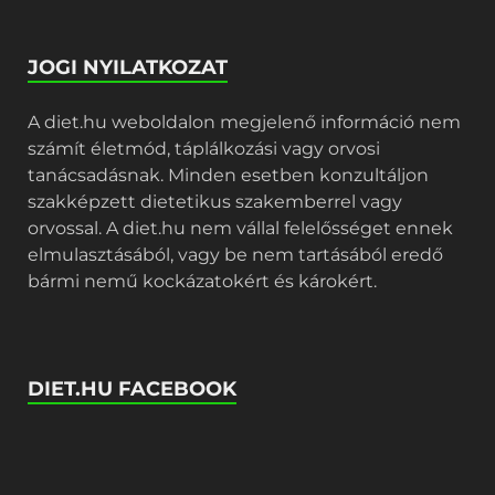
JOGI NYILATKOZAT
A diet.hu weboldalon megjelenő információ nem
számít életmód, táplálkozási vagy orvosi
tanácsadásnak. Minden esetben konzultáljon
szakképzett dietetikus szakemberrel vagy
orvossal. A diet.hu nem vállal felelősséget ennek
elmulasztásából, vagy be nem tartásából eredő
bármi nemű kockázatokért és károkért.
DIET.HU FACEBOOK