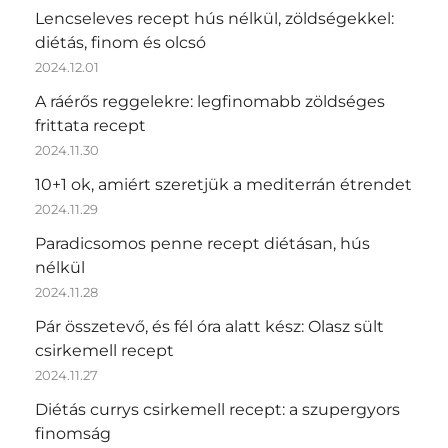
Lencseleves recept hús nélkül, zöldségekkel:
diétás, finom és olcsó
2024.12.01
A ráérős reggelekre: legfinomabb zöldséges
frittata recept
2024.11.30
10+1 ok, amiért szeretjük a mediterrán étrendet
2024.11.29
Paradicsomos penne recept diétásan, hús
nélkül
2024.11.28
Pár összetevő, és fél óra alatt kész: Olasz sült
csirkemell recept
2024.11.27
Diétás currys csirkemell recept: a szupergyors
finomság