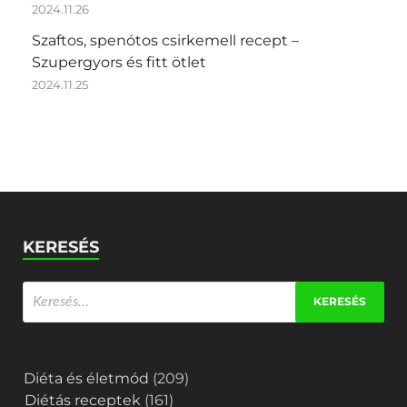
2024.11.26
Szaftos, spenótos csirkemell recept –
Szupergyors és fitt ötlet
2024.11.25
KERESÉS
Diéta és életmód
(209)
Diétás receptek
(161)