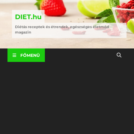
DIET.hu
Diétás receptek és étrendek, egészséges életmód
magazin
FŐMENÜ