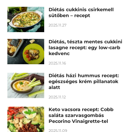
Diétás cukkinis csirkemell
sütőben – recept
2025.11.27
Diétás, tészta mentes cukkini
lasagne recept: egy low-carb
kedvenc
2025.11.16
Diétás házi hummus recept:
egészséges krém pillanatok
alatt
2025.11.12
Keto vacsora recept: Cobb
saláta szarvasgombás
Pecorino Vinaigrette-tel
2025.11.09