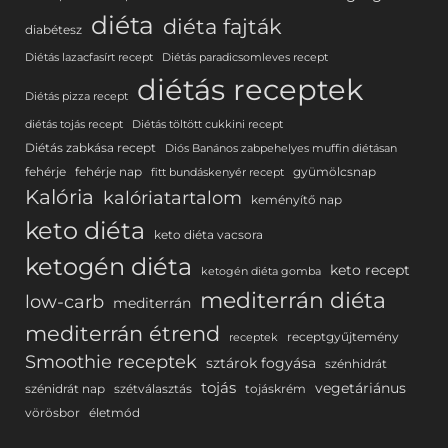
diéta
diéta fajták
diabétesz
Diétás lazacfasírt recept
Diétás paradicsomleves recept
diétás receptek
Diétás pizza recept
diétás tojás recept
Diétás töltött cukkini recept
Diétás zabkása recept
Diós Banános zabpehelyes muffin diétásan
fehérje
fehérje nap
gyümölcsnap
fitt bundáskenyér recept
Kalória
kalóriatartalom
keményítő nap
keto diéta
keto diéta vacsora
ketogén diéta
keto recept
ketogén diéta gomba
mediterrán diéta
low-carb
mediterrán
mediterrán étrend
receptgyűjtemény
receptek
Smoothie receptek
sztárok fogyása
szénhidrát
tojás
vegetáriánus
szénidrát nap
szétválasztás
tojáskrém
vörösbor
életmód