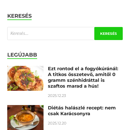
KERESÉS
LEGÚJABB
Ezt rontod el a fogyókúránál:
A titkos összetevő, amitől 0
gramm szénhidráttal is
szaftos marad a hús!
2025.12.23
Diétás halászlé recept: nem
csak Karácsonyra
2025.12.20