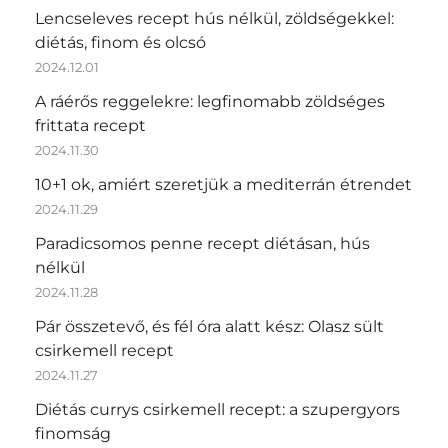
Lencseleves recept hús nélkül, zöldségekkel:
diétás, finom és olcsó
2024.12.01
A ráérős reggelekre: legfinomabb zöldséges
frittata recept
2024.11.30
10+1 ok, amiért szeretjük a mediterrán étrendet
2024.11.29
Paradicsomos penne recept diétásan, hús
nélkül
2024.11.28
Pár összetevő, és fél óra alatt kész: Olasz sült
csirkemell recept
2024.11.27
Diétás currys csirkemell recept: a szupergyors
finomság