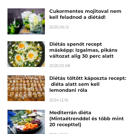
Cukormentes mojitoval nem
kell feladnod a diétád!
2025.06.12
Diétás spenót recept
másképp: Izgalmas, pikáns
változat alig 30 perc alatt
2025.02.08
Diétás töltött káposzta recept:
diéta alatt sem kell
lemondani róla
2024.12.16
Mediterrán diéta
(Mintaétrenddel és több mint
20 recepttel)