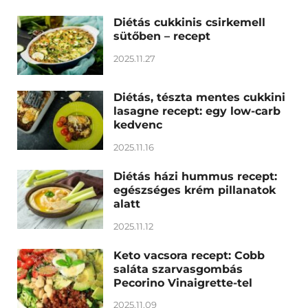
Diétás cukkinis csirkemell
sütőben – recept
2025.11.27
Diétás, tészta mentes cukkini
lasagne recept: egy low-carb
kedvenc
2025.11.16
Diétás házi hummus recept:
egészséges krém pillanatok
alatt
2025.11.12
Keto vacsora recept: Cobb
saláta szarvasgombás
Pecorino Vinaigrette-tel
2025.11.09