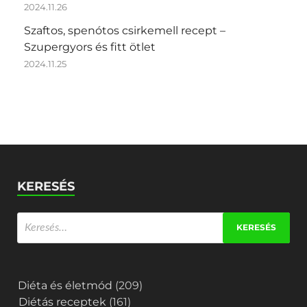
2024.11.26
Szaftos, spenótos csirkemell recept –
Szupergyors és fitt ötlet
2024.11.25
KERESÉS
Diéta és életmód
(209)
Diétás receptek
(161)