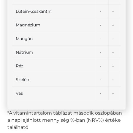
Lutein+Zeaxantin
-
-
Magnézium
-
-
Mangán
-
-
Nátrium
-
-
Réz
-
-
Szelén
-
-
Vas
-
-
*A vitamintartalom táblázat második oszlopában
a napi ajánlott mennyiség %-ban (NRV%) értéke
található