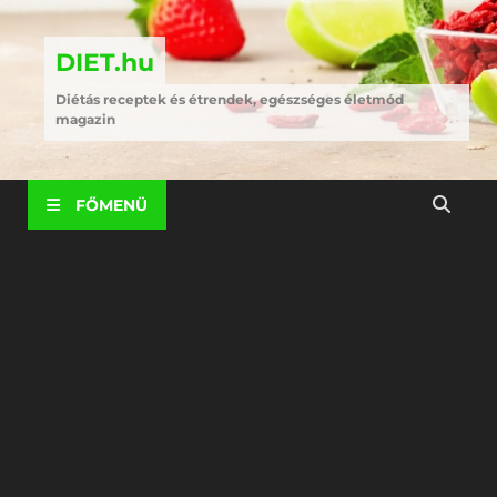
DIET.hu
Diétás receptek és étrendek, egészséges életmód
magazin
FŐMENÜ