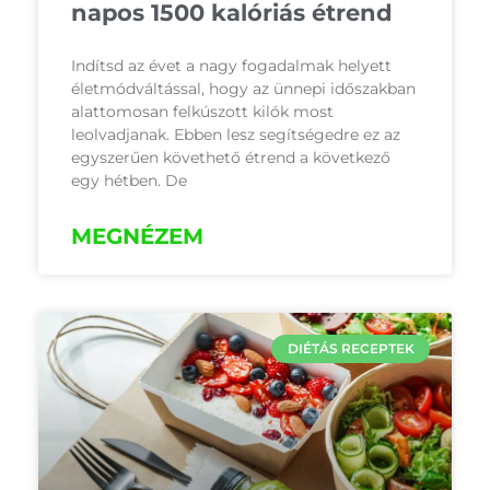
napos 1500 kalóriás étrend
Indítsd az évet a nagy fogadalmak helyett
életmódváltással, hogy az ünnepi időszakban
alattomosan felkúszott kilók most
leolvadjanak. Ebben lesz segítségedre ez az
egyszerűen követhető étrend a következő
egy hétben. De
MEGNÉZEM
DIÉTÁS RECEPTEK