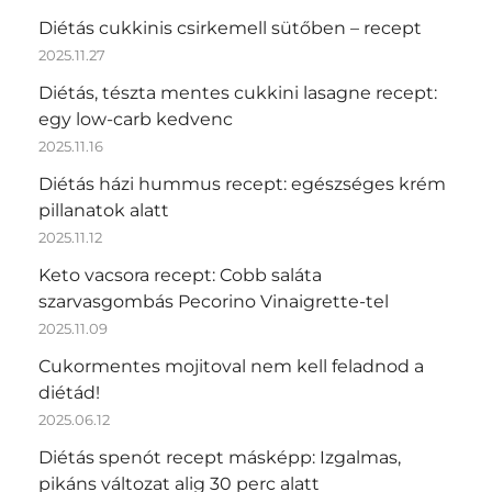
Diétás cukkinis csirkemell sütőben – recept
2025.11.27
Diétás, tészta mentes cukkini lasagne recept:
egy low-carb kedvenc
2025.11.16
Diétás házi hummus recept: egészséges krém
pillanatok alatt
2025.11.12
Keto vacsora recept: Cobb saláta
szarvasgombás Pecorino Vinaigrette-tel
2025.11.09
Cukormentes mojitoval nem kell feladnod a
diétád!
2025.06.12
Diétás spenót recept másképp: Izgalmas,
pikáns változat alig 30 perc alatt