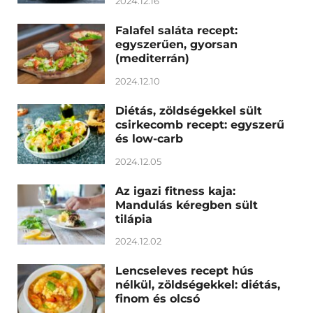
2024.12.16
Falafel saláta recept:
egyszerűen, gyorsan
(mediterrán)
2024.12.10
Diétás, zöldségekkel sült
csirkecomb recept: egyszerű
és low-carb
2024.12.05
Az igazi fitness kaja:
Mandulás kéregben sült
tilápia
2024.12.02
Lencseleves recept hús
nélkül, zöldségekkel: diétás,
finom és olcsó