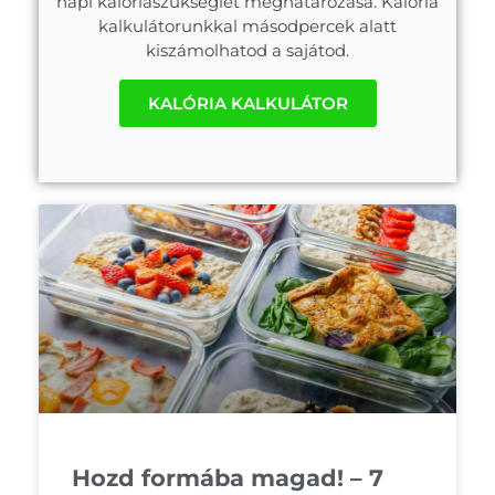
napi kalóriaszükséglet meghatározása. Kalória
kalkulátorunkkal másodpercek alatt
kiszámolhatod a sajátod.
KALÓRIA KALKULÁTOR
Hozd formába magad! – 7