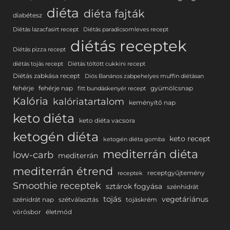
diéta
diéta fajták
diabétesz
Diétás lazacfasírt recept
Diétás paradicsomleves recept
diétás receptek
Diétás pizza recept
diétás tojás recept
Diétás töltött cukkini recept
Diétás zabkása recept
Diós Banános zabpehelyes muffin diétásan
fehérje
fehérje nap
gyümölcsnap
fitt bundáskenyér recept
Kalória
kalóriatartalom
keményítő nap
keto diéta
keto diéta vacsora
ketogén diéta
keto recept
ketogén diéta gomba
mediterrán diéta
low-carb
mediterrán
mediterrán étrend
receptgyűjtemény
receptek
Smoothie receptek
sztárok fogyása
szénhidrát
tojás
vegetáriánus
szénidrát nap
szétválasztás
tojáskrém
vörösbor
életmód