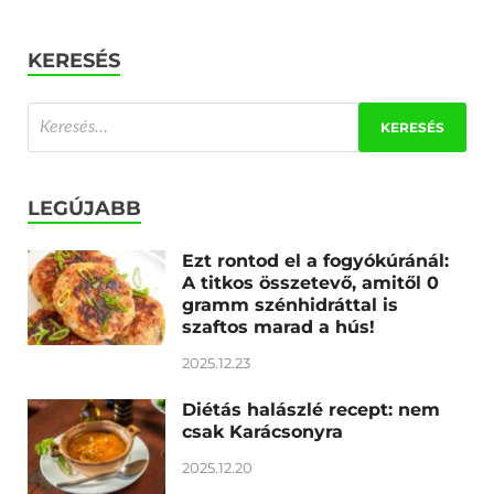
KERESÉS
LEGÚJABB
Ezt rontod el a fogyókúránál:
A titkos összetevő, amitől 0
gramm szénhidráttal is
szaftos marad a hús!
2025.12.23
Diétás halászlé recept: nem
csak Karácsonyra
2025.12.20