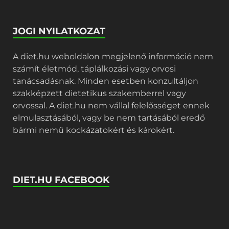
JOGI NYILATKOZAT
A diet.hu weboldalon megjelenő információ nem
számít életmód, táplálkozási vagy orvosi
tanácsadásnak. Minden esetben konzultáljon
szakképzett dietetikus szakemberrel vagy
orvossal. A diet.hu nem vállal felelősséget ennek
elmulasztásából, vagy be nem tartásából eredő
bármi nemű kockázatokért és károkért.
DIET.HU FACEBOOK