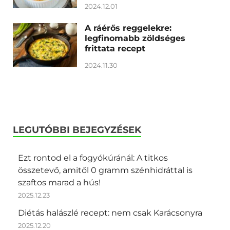
2024.12.01
A ráérős reggelekre:
legfinomabb zöldséges
frittata recept
2024.11.30
LEGUTÓBBI BEJEGYZÉSEK
Ezt rontod el a fogyókúránál: A titkos
összetevő, amitől 0 gramm szénhidráttal is
szaftos marad a hús!
2025.12.23
Diétás halászlé recept: nem csak Karácsonyra
2025.12.20