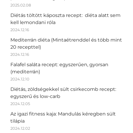
2025.02.08
Diétás töltött káposzta recept: diéta alatt sem
kell lemondani róla
2024.12.16
Mediterrán diéta (Mintaétrenddel és több mint
20 recepttel)
2024.12.16
Falafel saláta recept: egyszerűen, gyorsan
(mediterrán)
2024.12.10
Diétás, zöldségekkel sült csirkecomb recept:
egyszerű és low-carb
2024.12.05
Az igazi fitness kaja: Mandulás kéregben sült
tilápia
2024.12.02