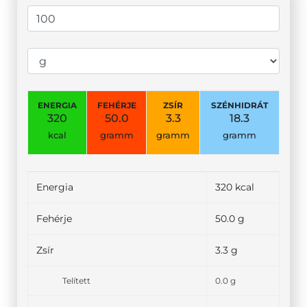
ENERGIA
FEHÉRJE
ZSÍR
SZÉNHIDRÁT
320
50.0
3.3
18.3
kcal
gramm
gramm
gramm
Energia
320 kcal
Fehérje
50.0 g
Zsír
3.3 g
Telített
0.0 g