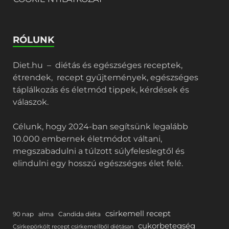
RÓLUNK
Diet.hu – diétás és egészséges receptek,
étrendek, recept gyűjtemények, egészséges
táplálkozás és életmód tippek, kérdések és
válaszok.
Célunk, hogy 2024-ban segítsünk legalább
10.000 embernek életmódot váltani,
megszabadulni a túlzott súlyfeleslegtől és
elindulni egy hosszú egészséges élet felé.
csirkemell recept
90 nap
alma
Candida diéta
cukorbetegség
Csirkepörkölt recept csirkemellből diétásan