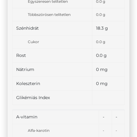
Egyszeresen telítetlen
0.0 g
Többszörösen telítetlen
0.0 g
Szénhidrát
18.3 g
Cukor
0.0 g
Rost
0.0 g
Nátrium
0 mg
Koleszterin
0 mg
Glikémiás Index
A-vitamin
-
-
Alfa-karotin
-
-