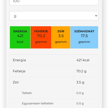
ENERGIA
FEHÉRJE
ZSÍR
SZÉNHIDRÁT
421
70.2
3.5
17.5
kcal
gramm
gramm
gramm
Energia
421 kcal
Fehérje
70.2 g
Zsír
3.5 g
Telített
0.0 g
Egyszeresen telítetlen
0.0 g