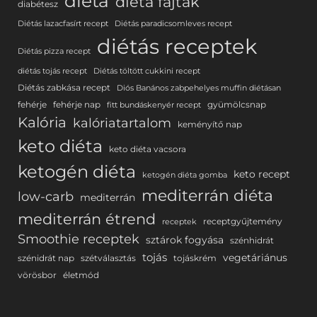
diéta
diéta fajták
diabétesz
Diétás lazacfasírt recept
Diétás paradicsomleves recept
diétás receptek
Diétás pizza recept
diétás tojás recept
Diétás töltött cukkini recept
Diétás zabkása recept
Diós Banános zabpehelyes muffin diétásan
fehérje
fehérje nap
gyümölcsnap
fitt bundáskenyér recept
Kalória
kalóriatartalom
keményítő nap
keto diéta
keto diéta vacsora
ketogén diéta
keto recept
ketogén diéta gomba
mediterrán diéta
low-carb
mediterrán
mediterrán étrend
receptgyűjtemény
receptek
Smoothie receptek
sztárok fogyása
szénhidrát
tojás
vegetáriánus
szénidrát nap
szétválasztás
tojáskrém
vörösbor
életmód