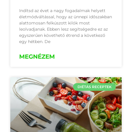
Indítsd az évet a nagy fogadalmak helyett
életmódváltással, hogy az ünnepi időszakban
alattomosan felkúszott kilók most
leolvadjanak. Ebben lesz segítségedre ez az
egyszerűen követhető étrend a következő
egy hétben. De
MEGNÉZEM
DIÉTÁS RECEPTEK