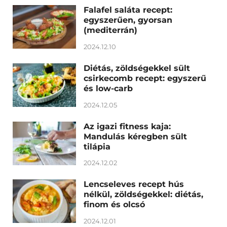
Falafel saláta recept:
egyszerűen, gyorsan
(mediterrán)
2024.12.10
Diétás, zöldségekkel sült
csirkecomb recept: egyszerű
és low-carb
2024.12.05
Az igazi fitness kaja:
Mandulás kéregben sült
tilápia
2024.12.02
Lencseleves recept hús
nélkül, zöldségekkel: diétás,
finom és olcsó
2024.12.01