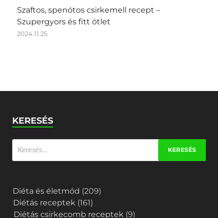
Szaftos, spenótos csirkemell recept –
Szupergyors és fitt ötlet
2024.11.25
KERESÉS
Diéta és életmód
(209)
Diétás receptek
(161)
Diétás csirkecomb receptek
(9)