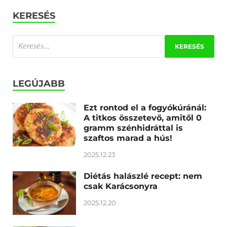
KERESÉS
LEGÚJABB
Ezt rontod el a fogyókúránál:
A titkos összetevő, amitől 0
gramm szénhidráttal is
szaftos marad a hús!
2025.12.23
Diétás halászlé recept: nem
csak Karácsonyra
2025.12.20