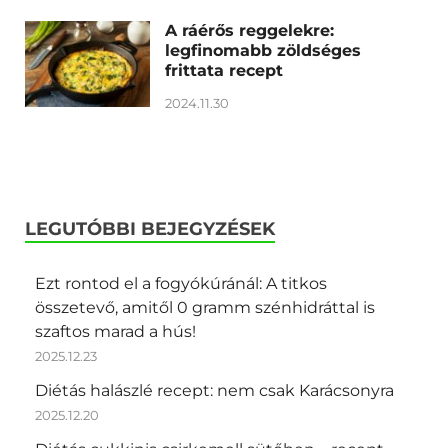
A ráérős reggelekre:
legfinomabb zöldséges
frittata recept
2024.11.30
LEGUTÓBBI BEJEGYZÉSEK
Ezt rontod el a fogyókúránál: A titkos
összetevő, amitől 0 gramm szénhidráttal is
szaftos marad a hús!
2025.12.23
Diétás halászlé recept: nem csak Karácsonyra
2025.12.20