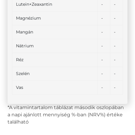
Lutein+Zeaxantin
-
-
Magnézium
-
-
Mangán
-
-
Nátrium
-
-
Réz
-
-
Szelén
-
-
Vas
-
-
*A vitamintartalom táblázat második oszlopában
a napi ajánlott mennyiség %-ban (NRV%) értéke
található