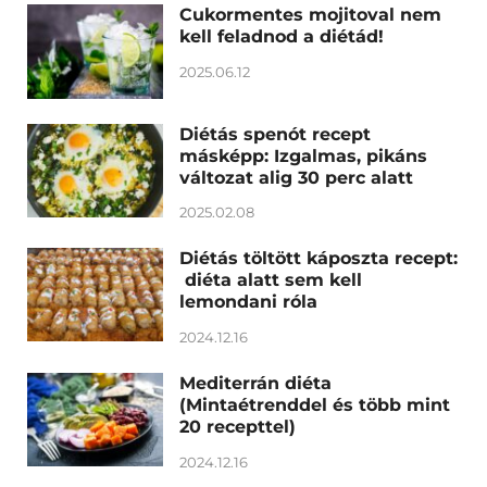
Cukormentes mojitoval nem
kell feladnod a diétád!
2025.06.12
Diétás spenót recept
másképp: Izgalmas, pikáns
változat alig 30 perc alatt
2025.02.08
Diétás töltött káposzta recept:
diéta alatt sem kell
lemondani róla
2024.12.16
Mediterrán diéta
(Mintaétrenddel és több mint
20 recepttel)
2024.12.16