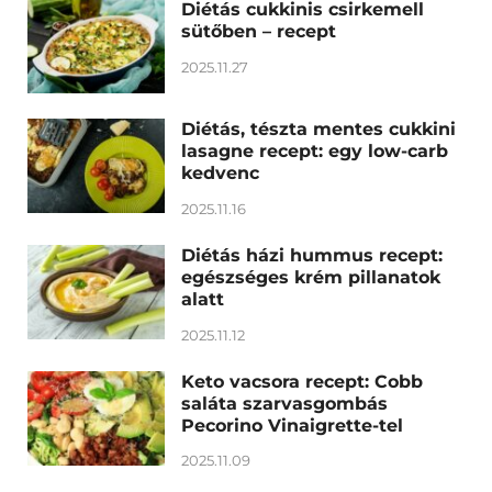
Diétás cukkinis csirkemell
sütőben – recept
2025.11.27
Diétás, tészta mentes cukkini
lasagne recept: egy low-carb
kedvenc
2025.11.16
Diétás házi hummus recept:
egészséges krém pillanatok
alatt
2025.11.12
Keto vacsora recept: Cobb
saláta szarvasgombás
Pecorino Vinaigrette-tel
2025.11.09