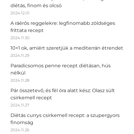
diétás, finom és olcsó
2024.12.01
A ráérős reggelekre: legfinomabb zöldséges
frittata recept
2024.11.30
10+1 ok, amiért szeretjük a mediterrán étrendet
2024.11.29
Paradicsomos penne recept diétásan, hús
nélkül
2024.11.28
Pár összetevő, és fél óra alatt kész: Olasz sült
csirkemell recept
2024.11.27
Diétás currys csirkemell recept: a szupergyors
finomság
2024.11.26