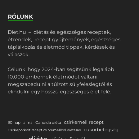
RÓLUNK
Diet.hu – diétás és egészséges receptek,
étrendek, recept gyűjtemények, egészséges
táplálkozás és életmód tippek, kérdések és
válaszok.
Célunk, hogy 2024-ban segítsünk legalább
10.000 embernek életmódot váltani,
megszabadulni a túlzott súlyfeleslegtől és
elindulni egy hosszú egészséges élet felé.
csirkemell recept
90 nap
alma
Candida diéta
cukorbetegség
Csirkepörkölt recept csirkemellből diétásan