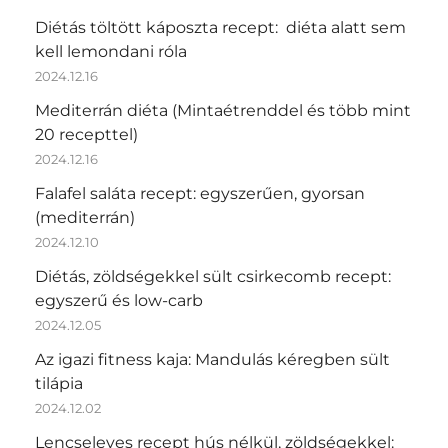
Diétás töltött káposzta recept: diéta alatt sem
kell lemondani róla
2024.12.16
Mediterrán diéta (Mintaétrenddel és több mint
20 recepttel)
2024.12.16
Falafel saláta recept: egyszerűen, gyorsan
(mediterrán)
2024.12.10
Diétás, zöldségekkel sült csirkecomb recept:
egyszerű és low-carb
2024.12.05
Az igazi fitness kaja: Mandulás kéregben sült
tilápia
2024.12.02
Lencseleves recept hús nélkül, zöldségekkel: