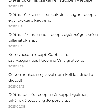
Diétás cukkinis csirkemell sütőben – recept
2025.11.27
Diétás, tészta mentes cukkini lasagne recept:
egy low-carb kedvenc
2025.11.16
Diétás házi hummus recept: egészséges krém
pillanatok alatt
2025.11.12
Keto vacsora recept: Cobb saláta
szarvasgombás Pecorino Vinaigrette-tel
2025.11.09
Cukormentes mojitoval nem kell feladnod a
diétád!
2025.06.12
Diétás spenót recept másképp: Izgalmas,
pikáns változat alig 30 perc alatt
2025.02.08