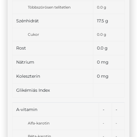
Többszörösen telítetlen
0.0 g
Szénhidrát
17.5 g
Cukor
0.0 g
Rost
0.0 g
Nátrium
0 mg
Koleszterin
0 mg
Glikémiás Index
A-vitamin
-
-
Alfa-karotin
-
-
Béta-karotin
-
-